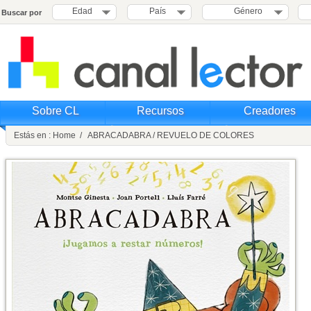
Edad
País
Género
Buscar por
Sobre CL
Recursos
Creadores
Estás en : Home / ABRACADABRA / REVUELO DE COLORES