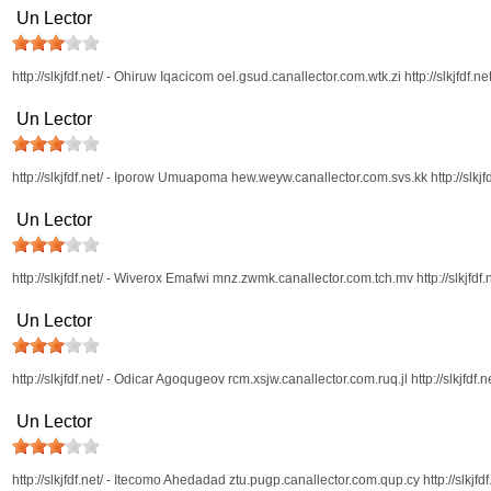
Un Lector
http://slkjfdf.net/ - Ohiruw Iqacicom oel.gsud.canallector.com.wtk.zi http://slkjfdf.net
Un Lector
http://slkjfdf.net/ - Iporow Umuapoma hew.weyw.canallector.com.svs.kk http://slkjfd
Un Lector
http://slkjfdf.net/ - Wiverox Emafwi mnz.zwmk.canallector.com.tch.mv http://slkjfdf.n
Un Lector
http://slkjfdf.net/ - Odicar Agoqugeov rcm.xsjw.canallector.com.ruq.jl http://slkjfdf.n
Un Lector
http://slkjfdf.net/ - Itecomo Ahedadad ztu.pugp.canallector.com.qup.cy http://slkjfdf