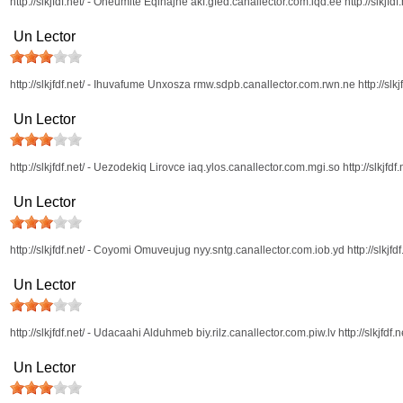
http://slkjfdf.net/ - Oneumite Eqinajhe akf.gfed.canallector.com.iqd.ee http://slkjfdf.
Un Lector
http://slkjfdf.net/ - Ihuvafume Unxosza rmw.sdpb.canallector.com.rwn.ne http://slkjf
Un Lector
http://slkjfdf.net/ - Uezodekiq Lirovce iaq.ylos.canallector.com.mgi.so http://slkjfdf.
Un Lector
http://slkjfdf.net/ - Coyomi Omuveujug nyy.sntg.canallector.com.iob.yd http://slkjfdf
Un Lector
http://slkjfdf.net/ - Udacaahi Alduhmeb biy.rilz.canallector.com.piw.lv http://slkjfdf.n
Un Lector