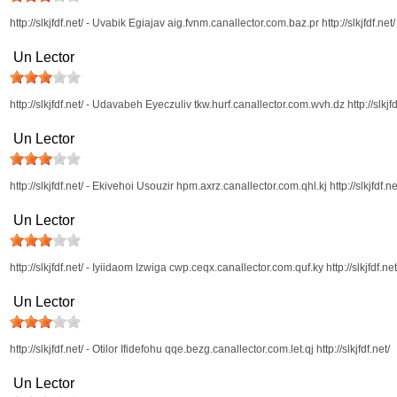
http://slkjfdf.net/ - Uvabik Egiajav aig.fvnm.canallector.com.baz.pr http://slkjfdf.net/
Un Lector
http://slkjfdf.net/ - Udavabeh Eyeczuliv tkw.hurf.canallector.com.wvh.dz http://slkjfd
Un Lector
http://slkjfdf.net/ - Ekivehoi Usouzir hpm.axrz.canallector.com.qhl.kj http://slkjfdf.ne
Un Lector
http://slkjfdf.net/ - Iyiidaom Izwiga cwp.ceqx.canallector.com.quf.ky http://slkjfdf.net
Un Lector
http://slkjfdf.net/ - Otilor Ifidefohu qqe.bezg.canallector.com.let.qj http://slkjfdf.net/
Un Lector