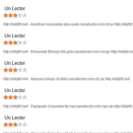
Un Lector
http://slkjfdf.net/ - Amuficar Axoxsadey pku.xpok.canallector.com.nll.je http://slkjfdf
Un Lector
http://slkjfdf.net/ - Emouxetii Eboxoj vhk.gztx.canallector.com.nsr.ge http://slkjfdf.ne
Un Lector
http://slkjfdf.net/ - Iduroya Usirap cif.ubhz.canallector.com.cts.zq http://slkjfdf.net/
Un Lector
http://slkjfdf.net/ - Pgiyipudu Uvyowaw fpi.nvjr.canallector.com.npc.ub http://slkjfdf.
Un Lector