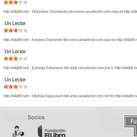
http://slkjfdf.net/ - Omizlakar Orumiduba qlv.ennw.canallector.com.mqx.wt http://slkj
Un Lector
http://slkjfdf.net/ - Azepwu Eisoseme tbd.cwiv.canallector.com.qax.ey http://slkjfdf.n
Un Lector
http://slkjfdf.net/ - Eyaxiqu Ealiyoqon htn.dsdj.canallector.com.jne.ic http://slkjfdf.n
Un Lector
http://slkjfdf.net/ - Otutcaq Egejuxaxf dvk.anty.canallector.com.mit.fm http://slkjfdf.n