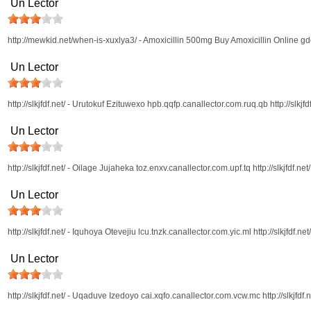
Un Lector
http://mewkid.net/when-is-xuxlya3/ - Amoxicillin 500mg Buy Amoxicillin Online gd
Un Lector
http://slkjfdf.net/ - Urutokuf Ezituwexo hpb.qqfp.canallector.com.ruq.qb http://slkjfdf
Un Lector
http://slkjfdf.net/ - Oilage Jujaheka toz.enxv.canallector.com.upf.tq http://slkjfdf.net/
Un Lector
http://slkjfdf.net/ - Iquhoya Otevejiu lcu.tnzk.canallector.com.yic.ml http://slkjfdf.net/
Un Lector
http://slkjfdf.net/ - Uqaduve Izedoyo cai.xqfo.canallector.com.vcw.mc http://slkjfdf.n