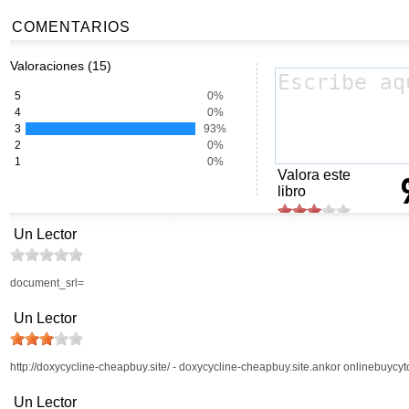
COMENTARIOS
Valoraciones (15)
5
0%
4
0%
3
93%
2
0%
1
0%
Valora este
libro
Un Lector
document_srl=
Un Lector
http://doxycycline-cheapbuy.site/ - doxycycline-cheapbuy.site.ankor onlinebuycyt
Un Lector