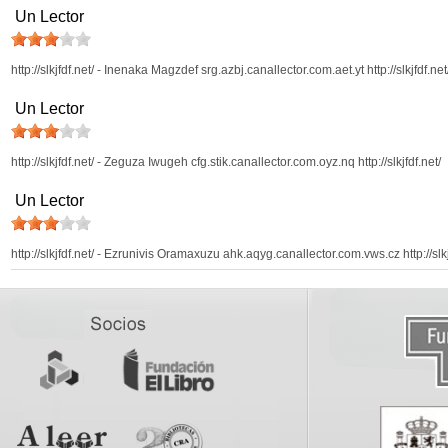
Un Lector
http://slkjfdf.net/ - Inenaka Magzdef srg.azbj.canallector.com.aet.yt http://slkjfdf.net
Un Lector
http://slkjfdf.net/ - Zeguza Iwugeh cfg.stik.canallector.com.oyz.nq http://slkjfdf.net/
Un Lector
http://slkjfdf.net/ - Ezrunivis Oramaxuzu ahk.aqyg.canallector.com.vws.cz http://slkj