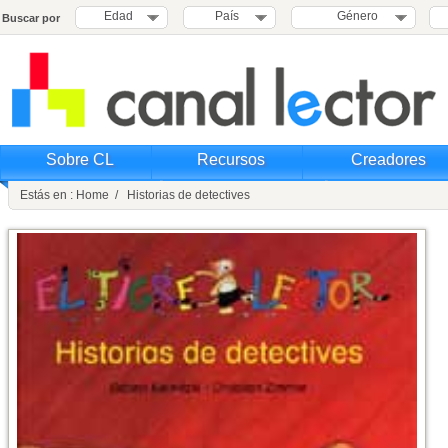
Edad
País
Género
Buscar por
Sobre CL
Recursos
Creadores
Estás en : Home / Historias de detectives