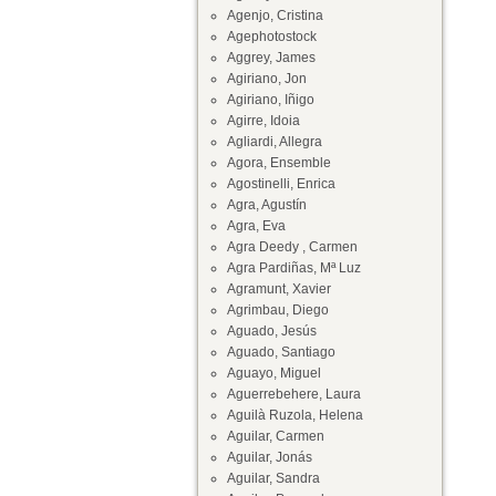
Agenjo, Cristina
Agephotostock
Aggrey, James
Agiriano, Jon
Agiriano, Iñigo
Agirre, Idoia
Agliardi, Allegra
Agora, Ensemble
Agostinelli, Enrica
Agra, Agustín
Agra, Eva
Agra Deedy , Carmen
Agra Pardiñas, Mª Luz
Agramunt, Xavier
Agrimbau, Diego
Aguado, Jesús
Aguado, Santiago
Aguayo, Miguel
Aguerrebehere, Laura
Aguilà Ruzola, Helena
Aguilar, Carmen
Aguilar, Jonás
Aguilar, Sandra