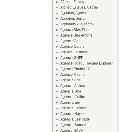
Afonso, Fátima
Afonso Esteves, Cecilia
Agboton, Agnès
Agboton, Serrat
Agdamus, Alejandro
Agence Bios-Phone
Agence Bios-Phone
Agence Corbis
Agence Corbis
Agence Cosmos
Agence GHFP
Agence Hoaqui Jacana Explorer
Agence Photos 12
Agence Rapho
Agencia Ace
Agencia Altitude
Agencia Bios
Agencia Colibrí
Agencia Efe
Agencia Jacana
Agencia Keystone
Agencia Leemage
Agencia Sunset
Agency NASA