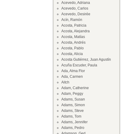
Acevedo, Adriana
Acevedo, Carlos
Acevedo, Desirée
Acín, Ramón
Acosta, Patricia
Acosta, Alejandra
Acosta, Matías
Acosta, Andrés
Acosta, Pablo
Acosta, Alicia
Acosta Gutiérrez, Juan Agustín
Acuña Escuder, Paula
Ada, Alma Flor
Ada, Carmen
Aitch
Adam, Catherine
Adam, Peggy
Adams, Susan
Adams, Simon
Adams, Steve
Adams, Tom
Adams, Jennifer
Adams, Pedro
Adamson, Ged