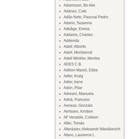
Adamsson, Bo Ake
Adánez, Coto
Adâo Neto, Pascoal Pedro
Adario, Susanna
Adbåge, Emma
Addams, Charles
Addenda
Adell, Alberto
Adell, Montserrat
Adell Winkler, Montse
ADES C.B.
Adillon Marsó, Dàlia
Adler, Kraig
Adler, Irene
Adón, Pilar
Adreani, Manuela
Adrià, Francesc
Aeneas, Gonzalo
Aertssen, Kristien
AF Venable, Colleen
Afán, Tomás
Afanásiev, Aleksandr Nikoláievich
Afano, Laurence L.