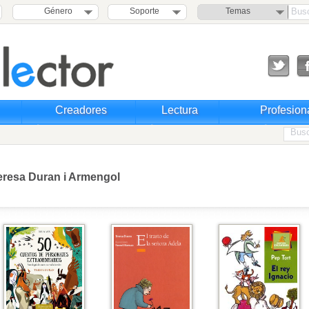
Género
Soporte
Temas
Creadores
Lectura
Profesion
eresa Duran i Armengol