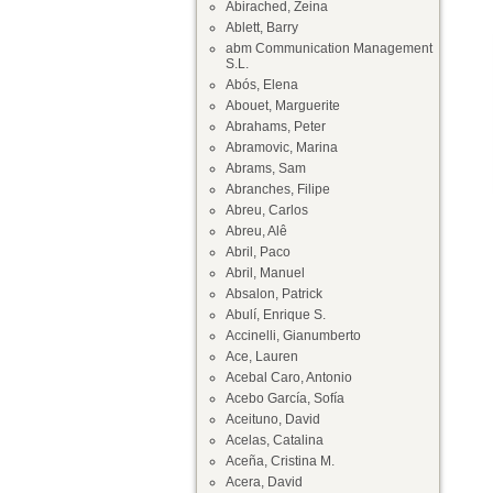
Abirached, Zeina
Ablett, Barry
abm Communication Management
S.L.
Abós, Elena
Abouet, Marguerite
Abrahams, Peter
Abramovic, Marina
Abrams, Sam
Abranches, Filipe
Abreu, Carlos
Abreu, Alê
Abril, Paco
Abril, Manuel
Absalon, Patrick
Abulí, Enrique S.
Accinelli, Gianumberto
Ace, Lauren
Acebal Caro, Antonio
Acebo García, Sofía
Aceituno, David
Acelas, Catalina
Aceña, Cristina M.
Acera, David