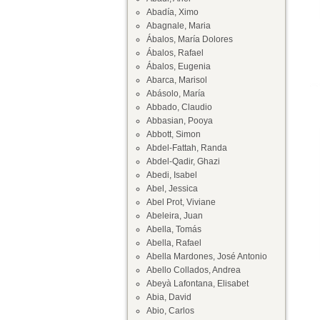
Abadía, Ximo
Abagnale, Maria
Ábalos, María Dolores
Ábalos, Rafael
Ábalos, Eugenia
Abarca, Marisol
Abásolo, María
Abbado, Claudio
Abbasian, Pooya
Abbott, Simon
Abdel-Fattah, Randa
Abdel-Qadir, Ghazi
Abedi, Isabel
Abel, Jessica
Abel Prot, Viviane
Abeleira, Juan
Abella, Tomás
Abella, Rafael
Abella Mardones, José Antonio
Abello Collados, Andrea
Abeyà Lafontana, Elisabet
Abia, David
Abio, Carlos