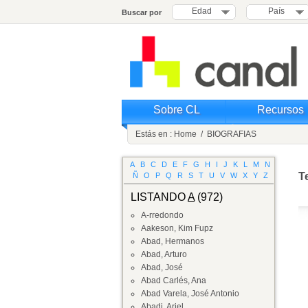
Edad
País
Buscar por
Sobre CL
Recursos
Estás en :
Home
/
BIOGRAFIAS
A
B
C
D
E
F
G
H
I
J
K
L
M
N
T
Ñ
O
P
Q
R
S
T
U
V
W
X
Y
Z
LISTANDO
A
(972)
A-rredondo
Aakeson, Kim Fupz
Abad, Hermanos
Abad, Arturo
Abad, José
Abad Carlés, Ana
Abad Varela, José Antonio
Abadi, Ariel