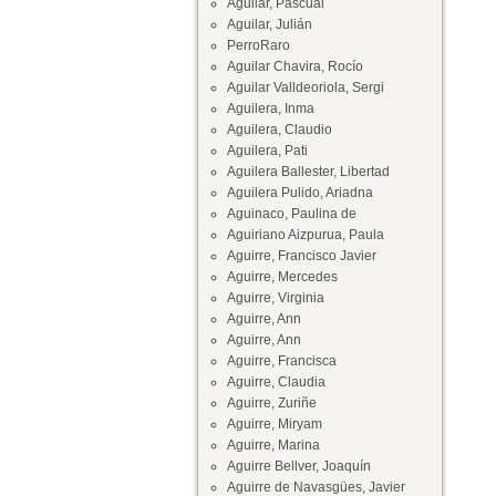
Aguilar, Pascual
Aguilar, Julián
PerroRaro
Aguilar Chavira, Rocío
Aguilar Valldeoriola, Sergi
Aguilera, Inma
Aguilera, Claudio
Aguilera, Pati
Aguilera Ballester, Libertad
Aguilera Pulido, Ariadna
Aguinaco, Paulina de
Aguiriano Aizpurua, Paula
Aguirre, Francisco Javier
Aguirre, Mercedes
Aguirre, Virginia
Aguirre, Ann
Aguirre, Ann
Aguirre, Francisca
Aguirre, Claudia
Aguirre, Zuriñe
Aguirre, Miryam
Aguirre, Marina
Aguirre Bellver, Joaquín
Aguirre de Navasgües, Javier