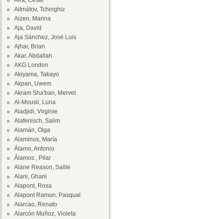
Aira, César
Aitmátov, Tchinghiz
Aizen, Marina
Aja, David
Aja Sánchez, José Luis
Ajhar, Brian
Akar, Abdallah
AKG London
Akiyama, Takayo
Akpan, Uwem
Akram Sha'ban, Mervet
Al-Mousli, Luna
Aladjidi, Virginie
Alafenisch, Salim
Alamán, Olga
Alaminos, María
Álamo, Antonio
Álamos , Pilar
Alane Reason, Sallie
Alani, Ghani
Alapont, Rosa
Alapont Ramon, Pasqual
Alarcao, Renato
Alarcón Muñoz, Violeta