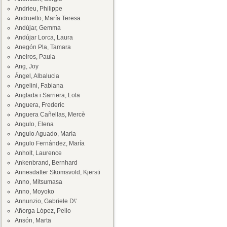
Andrieu, Philippe
Andruetto, María Teresa
Andújar, Gemma
Andújar Lorca, Laura
Anegón Pla, Tamara
Aneiros, Paula
Ang, Joy
Ángel, Albalucia
Angelini, Fabiana
Anglada i Sarriera, Lola
Anguera, Frederic
Anguera Cañellas, Mercè
Angulo, Elena
Angulo Aguado, María
Angulo Fernández, María
Anholt, Laurence
Ankenbrand, Bernhard
Annesdatter Skomsvold, Kjersti
Anno, Mitsumasa
Anno, Moyoko
Annunzio, Gabriele D\'
Añorga López, Pello
Ansón, Marta