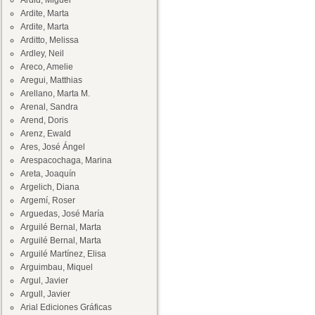
Ardid, Miguel
Ardite, Marta
Ardite, Marta
Arditto, Melissa
Ardley, Neil
Areco, Amelie
Aregui, Matthias
Arellano, Marta M.
Arenal, Sandra
Arend, Doris
Arenz, Ewald
Ares, José Ángel
Arespacochaga, Marina
Areta, Joaquín
Argelich, Diana
Argemí, Roser
Arguedas, José María
Arguilé Bernal, Marta
Arguilé Bernal, Marta
Arguilé Martínez, Elisa
Arguimbau, Miquel
Argul, Javier
Argull, Javier
Arial Ediciones Gráficas