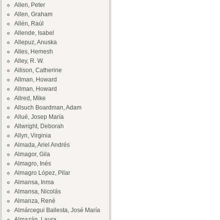
Allen, Peter
Allen, Graham
Allén, Raúl
Allende, Isabel
Allepuz, Anuska
Alles, Hemesh
Alley, R. W.
Allison, Catherine
Allman, Howard
Allman, Howard
Allred, Mike
Allsuch Boardman, Adam
Allué, Josep María
Allwright, Deborah
Allyn, Virginia
Almada, Ariel Andrés
Almagor, Gila
Almagro, Inés
Almagro López, Pilar
Almansa, Inma
Almansa, Nicolás
Almanza, René
Almárcegui Ballesta, José María
Almazán, Laura