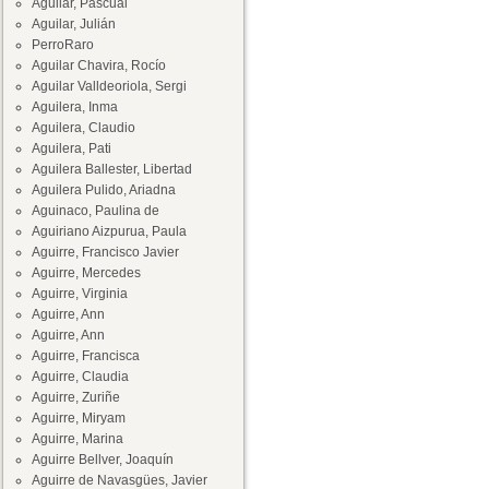
Aguilar, Pascual
Aguilar, Julián
PerroRaro
Aguilar Chavira, Rocío
Aguilar Valldeoriola, Sergi
Aguilera, Inma
Aguilera, Claudio
Aguilera, Pati
Aguilera Ballester, Libertad
Aguilera Pulido, Ariadna
Aguinaco, Paulina de
Aguiriano Aizpurua, Paula
Aguirre, Francisco Javier
Aguirre, Mercedes
Aguirre, Virginia
Aguirre, Ann
Aguirre, Ann
Aguirre, Francisca
Aguirre, Claudia
Aguirre, Zuriñe
Aguirre, Miryam
Aguirre, Marina
Aguirre Bellver, Joaquín
Aguirre de Navasgües, Javier