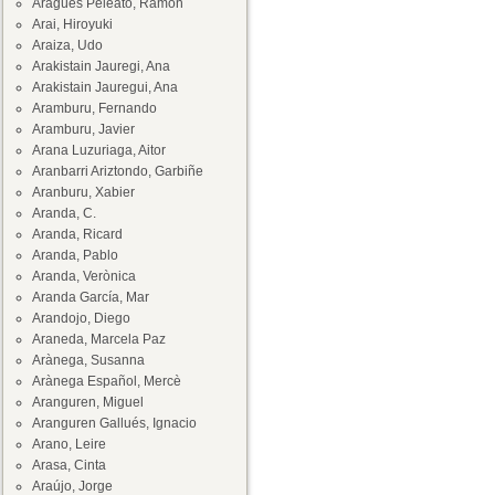
Aragüés Peleato, Ramón
Arai, Hiroyuki
Araiza, Udo
Arakistain Jauregi, Ana
Arakistain Jauregui, Ana
Aramburu, Fernando
Aramburu, Javier
Arana Luzuriaga, Aitor
Aranbarri Ariztondo, Garbiñe
Aranburu, Xabier
Aranda, C.
Aranda, Ricard
Aranda, Pablo
Aranda, Verònica
Aranda García, Mar
Arandojo, Diego
Araneda, Marcela Paz
Arànega, Susanna
Arànega Español, Mercè
Aranguren, Miguel
Aranguren Gallués, Ignacio
Arano, Leire
Arasa, Cinta
Araújo, Jorge