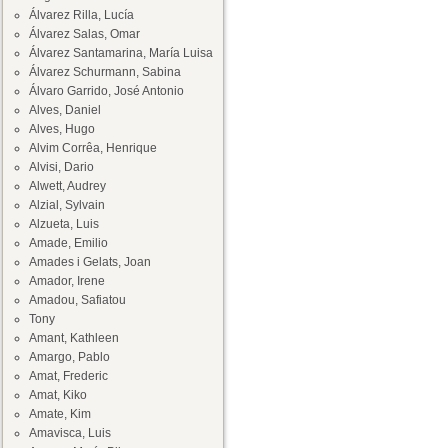
Álvarez Rilla, Lucía
Álvarez Salas, Omar
Álvarez Santamarina, María Luisa
Álvarez Schurmann, Sabina
Álvaro Garrido, José Antonio
Alves, Daniel
Alves, Hugo
Alvim Corrêa, Henrique
Alvisi, Dario
Alwett, Audrey
Alzial, Sylvain
Alzueta, Luis
Amade, Emilio
Amades i Gelats, Joan
Amador, Irene
Amadou, Safiatou
Tony
Amant, Kathleen
Amargo, Pablo
Amat, Frederic
Amat, Kiko
Amate, Kim
Amavisca, Luis