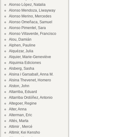
Alonso López, Natalia
Alonso Mendoza, Liwayway
Alonso Merino, Mercedes
Alonso Omeñaca, Samuel
Alonso Pimentel, Sara
Alonso Villaverde, Francisco
Alou, Damián
Alphen, Pauline
Alquézar, Julia
Alquier, Marie-Geneviève
Alquimia Ediciones
Alsberg, Sasha
Alsina i Garsaball, Anna M.
Alsina Thevenet, Homero
Alston, John
Altarriba, Eduard
Altarriba Ordóñez, Antonio
Altegoer, Regine
Alter, Anna
Alterman, Eric
Altés, Marta
Altimir , Mercé
Altimir, Kei Kensho