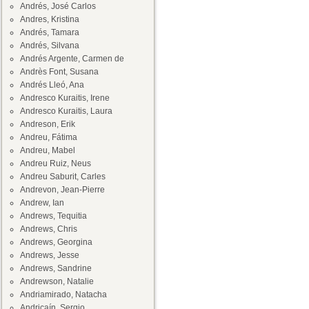
Andrés, José Carlos
Andres, Kristina
Andrés, Tamara
Andrés, Silvana
Andrés Argente, Carmen de
Andrès Font, Susana
Andrés Lleó, Ana
Andresco Kuraitis, Irene
Andresco Kuraitis, Laura
Andreson, Erik
Andreu, Fátima
Andreu, Mabel
Andreu Ruiz, Neus
Andreu Saburit, Carles
Andrevon, Jean-Pierre
Andrew, Ian
Andrews, Tequitia
Andrews, Chris
Andrews, Georgina
Andrews, Jesse
Andrews, Sandrine
Andrewson, Natalie
Andriamirado, Natacha
Andricaín, Sergio