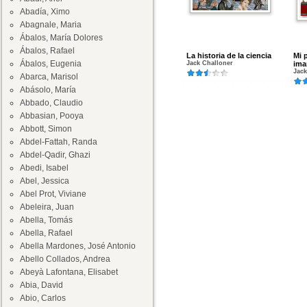
Abadía, Ximo
Abagnale, Maria
Ábalos, María Dolores
Ábalos, Rafael
La historia de la ciencia
Mi p
Ábalos, Eugenia
Jack Challoner
ima
Jack
Abarca, Marisol
Abásolo, María
Abbado, Claudio
Abbasian, Pooya
Abbott, Simon
Abdel-Fattah, Randa
Abdel-Qadir, Ghazi
Abedi, Isabel
Abel, Jessica
Abel Prot, Viviane
Abeleira, Juan
Abella, Tomás
Abella, Rafael
Abella Mardones, José Antonio
Abello Collados, Andrea
Abeyà Lafontana, Elisabet
Abia, David
Abio, Carlos