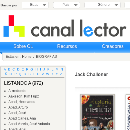
Edad
País
Género
Buscar por
Sobre CL
Recursos
Creadores
Estás en :
Home
/
BIOGRAFIAS
A
B
C
D
E
F
G
H
I
J
K
L
M
N
Jack Challoner
Ñ
O
P
Q
R
S
T
U
V
W
X
Y
Z
LISTANDO
A
(972)
A-rredondo
Aakeson, Kim Fupz
Abad, Hermanos
Abad, Arturo
Abad, José
Abad Carlés, Ana
Abad Varela, José Antonio
Abadi, Ariel