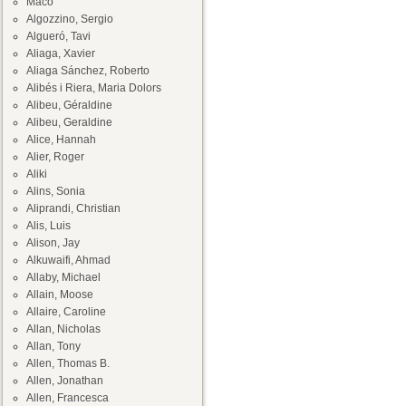
Maco
Algozzino, Sergio
Algueró, Tavi
Aliaga, Xavier
Aliaga Sánchez, Roberto
Alibés i Riera, Maria Dolors
Alibeu, Géraldine
Alibeu, Geraldine
Alice, Hannah
Alier, Roger
Aliki
Alins, Sonia
Aliprandi, Christian
Alis, Luis
Alison, Jay
Alkuwaifi, Ahmad
Allaby, Michael
Allain, Moose
Allaire, Caroline
Allan, Nicholas
Allan, Tony
Allen, Thomas B.
Allen, Jonathan
Allen, Francesca