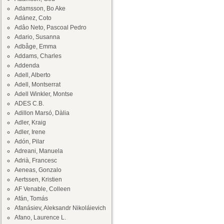
Adamsson, Bo Ake
Adánez, Coto
Adâo Neto, Pascoal Pedro
Adario, Susanna
Adbåge, Emma
Addams, Charles
Addenda
Adell, Alberto
Adell, Montserrat
Adell Winkler, Montse
ADES C.B.
Adillon Marsó, Dàlia
Adler, Kraig
Adler, Irene
Adón, Pilar
Adreani, Manuela
Adrià, Francesc
Aeneas, Gonzalo
Aertssen, Kristien
AF Venable, Colleen
Afán, Tomás
Afanásiev, Aleksandr Nikoláievich
Afano, Laurence L.