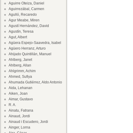
Aguirre Oteiza, Daniel
Aguirrezábal, Carmen
Agulló, Recaredo
Agur Meabe, Miren
Agustí Hernández, David
Agustín, Teresa
Agut, Albert
Agüera Espejo-Saavedra, Isabel
Agüero Herranz, Arturo
Ahijado Quintillán, Manuel
Ahlberg, Janet
Ahlberg, Allan
Ahlgrimm, Achim
Ahmed, Sufiya
Ahumada Gutiérrez, Aldo Antonio
Aida, Lehanan
Aiken, Joan
Aimar, Gustavo
R. A.
Ainatu, Fatrana
Ainaud, Jordi
Ainaud i Escudero, Jordi
Ainger, Lorna