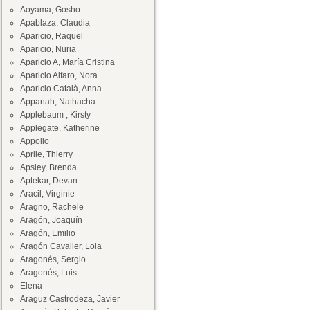
Aoyama, Gosho
Apablaza, Claudia
Aparicio, Raquel
Aparicio, Nuria
Aparicio A, María Cristina
Aparicio Alfaro, Nora
Aparicio Català, Anna
Appanah, Nathacha
Applebaum , Kirsty
Applegate, Katherine
Appollo
Aprile, Thierry
Apsley, Brenda
Aptekar, Devan
Aracil, Virginie
Aragno, Rachele
Aragón, Joaquín
Aragón, Emilio
Aragón Cavaller, Lola
Aragonés, Sergio
Aragonés, Luis
Elena
Araguz Castrodeza, Javier