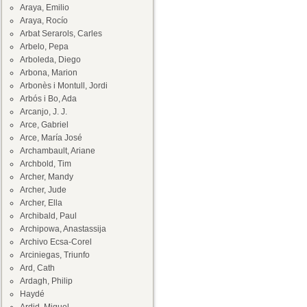
Araya, Emilio
Araya, Rocío
Arbat Serarols, Carles
Arbelo, Pepa
Arboleda, Diego
Arbona, Marion
Arbonès i Montull, Jordi
Arbós i Bo, Ada
Arcanjo, J. J.
Arce, Gabriel
Arce, María José
Archambault, Ariane
Archbold, Tim
Archer, Mandy
Archer, Jude
Archer, Ella
Archibald, Paul
Archipowa, Anastassija
Archivo Ecsa-Corel
Arciniegas, Triunfo
Ard, Cath
Ardagh, Philip
Haydé