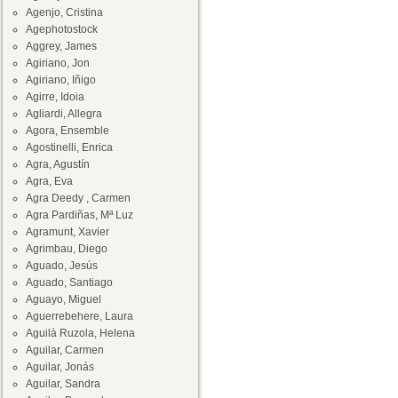
Agenjo, Cristina
Agephotostock
Aggrey, James
Agiriano, Jon
Agiriano, Iñigo
Agirre, Idoia
Agliardi, Allegra
Agora, Ensemble
Agostinelli, Enrica
Agra, Agustín
Agra, Eva
Agra Deedy , Carmen
Agra Pardiñas, Mª Luz
Agramunt, Xavier
Agrimbau, Diego
Aguado, Jesús
Aguado, Santiago
Aguayo, Miguel
Aguerrebehere, Laura
Aguilà Ruzola, Helena
Aguilar, Carmen
Aguilar, Jonás
Aguilar, Sandra