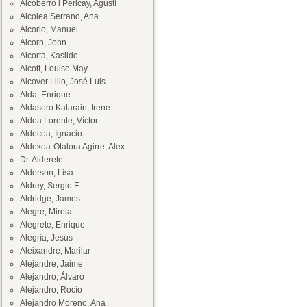
Alcoberro i Pericay, Agustí
Alcolea Serrano, Ana
Alcorlo, Manuel
Alcorn, John
Alcorta, Kasildo
Alcott, Louise May
Alcover Lillo, José Luis
Alda, Enrique
Aldasoro Katarain, Irene
Aldea Lorente, Víctor
Aldecoa, Ignacio
Aldekoa-Otalora Agirre, Alex
Dr. Alderete
Alderson, Lisa
Aldrey, Sergio F.
Aldridge, James
Alegre, Mireia
Alegrete, Enrique
Alegría, Jesús
Aleixandre, Marilar
Alejandre, Jaime
Alejandro, Álvaro
Alejandro, Rocío
Alejandro Moreno, Ana