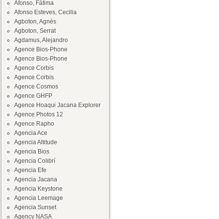
Afonso, Fátima
Afonso Esteves, Cecilia
Agboton, Agnès
Agboton, Serrat
Agdamus, Alejandro
Agence Bios-Phone
Agence Bios-Phone
Agence Corbis
Agence Corbis
Agence Cosmos
Agence GHFP
Agence Hoaqui Jacana Explorer
Agence Photos 12
Agence Rapho
Agencia Ace
Agencia Altitude
Agencia Bios
Agencia Colibrí
Agencia Efe
Agencia Jacana
Agencia Keystone
Agencia Leemage
Agencia Sunset
Agency NASA