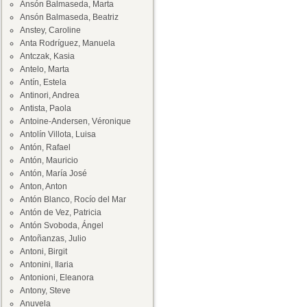
Ansón Balmaseda, Marta
Ansón Balmaseda, Beatriz
Anstey, Caroline
Anta Rodríguez, Manuela
Antczak, Kasia
Antelo, Marta
Antín, Estela
Antinori, Andrea
Antista, Paola
Antoine-Andersen, Véronique
Antolín Villota, Luisa
Antón, Rafael
Antón, Mauricio
Antón, María José
Anton, Anton
Antón Blanco, Rocío del Mar
Antón de Vez, Patricia
Antón Svoboda, Ángel
Antoñanzas, Julio
Antoni, Birgit
Antonini, Ilaria
Antonioni, Eleanora
Antony, Steve
Anuvela