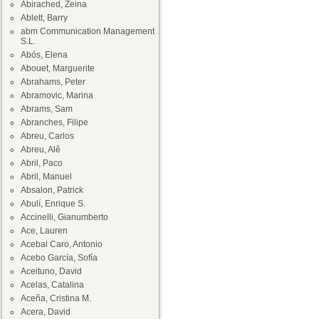
Abirached, Zeina
Ablett, Barry
abm Communication Management
S.L.
Abós, Elena
Abouet, Marguerite
Abrahams, Peter
Abramovic, Marina
Abrams, Sam
Abranches, Filipe
Abreu, Carlos
Abreu, Alê
Abril, Paco
Abril, Manuel
Absalon, Patrick
Abulí, Enrique S.
Accinelli, Gianumberto
Ace, Lauren
Acebal Caro, Antonio
Acebo García, Sofía
Aceituno, David
Acelas, Catalina
Aceña, Cristina M.
Acera, David