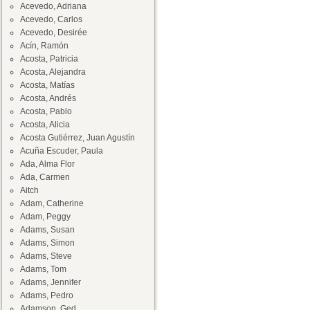
Acevedo, Adriana
Acevedo, Carlos
Acevedo, Desirée
Acín, Ramón
Acosta, Patricia
Acosta, Alejandra
Acosta, Matías
Acosta, Andrés
Acosta, Pablo
Acosta, Alicia
Acosta Gutiérrez, Juan Agustín
Acuña Escuder, Paula
Ada, Alma Flor
Ada, Carmen
Aitch
Adam, Catherine
Adam, Peggy
Adams, Susan
Adams, Simon
Adams, Steve
Adams, Tom
Adams, Jennifer
Adams, Pedro
Adamson, Ged