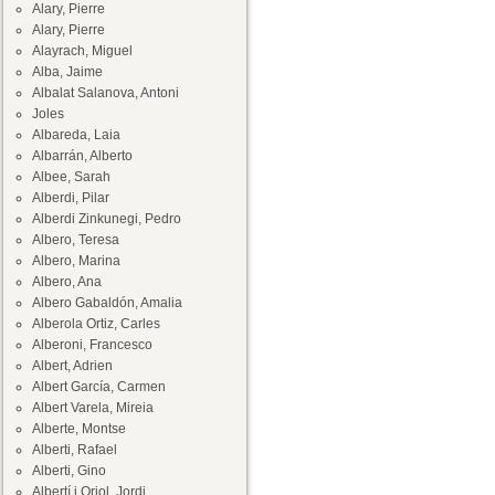
Alary, Pierre
Alary, Pierre
Alayrach, Miguel
Alba, Jaime
Albalat Salanova, Antoni
Joles
Albareda, Laia
Albarrán, Alberto
Albee, Sarah
Alberdi, Pilar
Alberdi Zinkunegi, Pedro
Albero, Teresa
Albero, Marina
Albero, Ana
Albero Gabaldón, Amalia
Alberola Ortiz, Carles
Alberoni, Francesco
Albert, Adrien
Albert García, Carmen
Albert Varela, Mireia
Alberte, Montse
Alberti, Rafael
Alberti, Gino
Albertí i Oriol, Jordi