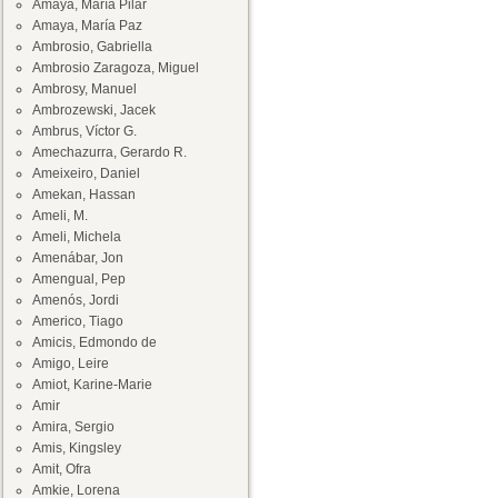
Amaya, María Pilar
Amaya, María Paz
Ambrosio, Gabriella
Ambrosio Zaragoza, Miguel
Ambrosy, Manuel
Ambrozewski, Jacek
Ambrus, Víctor G.
Amechazurra, Gerardo R.
Ameixeiro, Daniel
Amekan, Hassan
Ameli, M.
Ameli, Michela
Amenábar, Jon
Amengual, Pep
Amenós, Jordi
Americo, Tiago
Amicis, Edmondo de
Amigo, Leire
Amiot, Karine-Marie
Amir
Amira, Sergio
Amis, Kingsley
Amit, Ofra
Amkie, Lorena