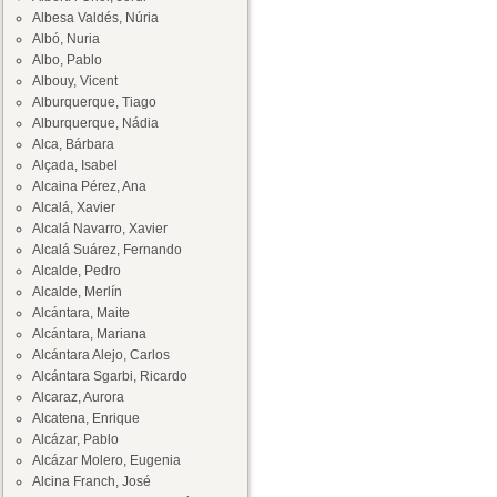
Albesa Valdés, Núria
Albó, Nuria
Albo, Pablo
Albouy, Vicent
Alburquerque, Tiago
Alburquerque, Nádia
Alca, Bárbara
Alçada, Isabel
Alcaina Pérez, Ana
Alcalá, Xavier
Alcalá Navarro, Xavier
Alcalá Suárez, Fernando
Alcalde, Pedro
Alcalde, Merlín
Alcántara, Maite
Alcántara, Mariana
Alcántara Alejo, Carlos
Alcántara Sgarbi, Ricardo
Alcaraz, Aurora
Alcatena, Enrique
Alcázar, Pablo
Alcázar Molero, Eugenia
Alcina Franch, José