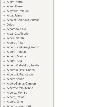
Alary, Pierre
Alary, Pierre
Alayrach, Miguel
Alba, Jaime
Albalat Salanova, Antoni
Joles
Albareda, Laia
Albarrán, Alberto
Albee, Sarah
Alberdi, Pilar
Alberdi Zinkunegi, Pedro
Albero, Teresa
Albero, Marina
Albero, Ana
Albero Gabaldón, Amalia
Alberola Ortiz, Carles
Alberoni, Francesco
Albert, Adrien
Albert García, Carmen
Albert Varela, Mireia
Alberte, Montse
Alberti, Rafael
Alberti, Gino
Albertí i Oriol, Jordi