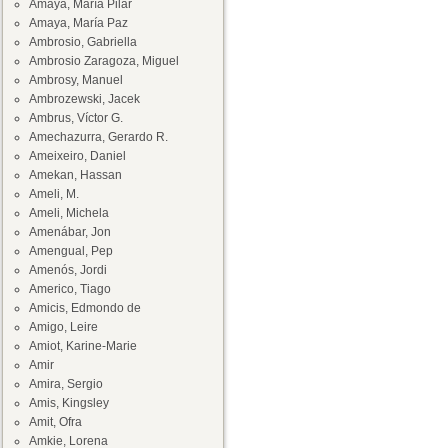
Amaya, María Pilar
Amaya, María Paz
Ambrosio, Gabriella
Ambrosio Zaragoza, Miguel
Ambrosy, Manuel
Ambrozewski, Jacek
Ambrus, Víctor G.
Amechazurra, Gerardo R.
Ameixeiro, Daniel
Amekan, Hassan
Ameli, M.
Ameli, Michela
Amenábar, Jon
Amengual, Pep
Amenós, Jordi
Americo, Tiago
Amicis, Edmondo de
Amigo, Leire
Amiot, Karine-Marie
Amir
Amira, Sergio
Amis, Kingsley
Amit, Ofra
Amkie, Lorena