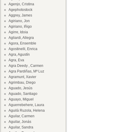
Agenjo, Cristina
Agephotostock
Aggrey, James
Agiriano, Jon
Agiriano, Iñigo
Agirre, Idoia
Agliardi, Allegra
Agora, Ensemble
Agostinelli, Enrica
Agra, Agustín
Agra, Eva
Agra Deedy , Carmen
Agra Pardiñas, Mª Luz
Agramunt, Xavier
Agrimbau, Diego
Aguado, Jesús
Aguado, Santiago
Aguayo, Miguel
Aguerrebehere, Laura
Aguilà Ruzola, Helena
Aguilar, Carmen
Aguilar, Jonás
Aguilar, Sandra