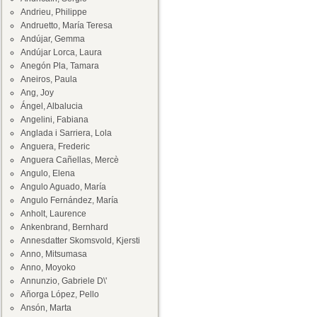
Andrieu, Philippe
Andruetto, María Teresa
Andújar, Gemma
Andújar Lorca, Laura
Anegón Pla, Tamara
Aneiros, Paula
Ang, Joy
Ángel, Albalucia
Angelini, Fabiana
Anglada i Sarriera, Lola
Anguera, Frederic
Anguera Cañellas, Mercè
Angulo, Elena
Angulo Aguado, María
Angulo Fernández, María
Anholt, Laurence
Ankenbrand, Bernhard
Annesdatter Skomsvold, Kjersti
Anno, Mitsumasa
Anno, Moyoko
Annunzio, Gabriele D\'
Añorga López, Pello
Ansón, Marta