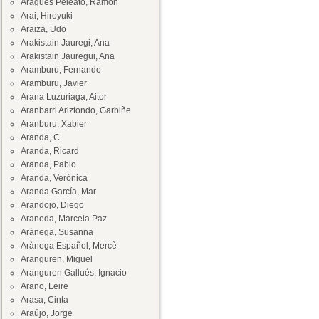
Aragüés Peleato, Ramón
Arai, Hiroyuki
Araiza, Udo
Arakistain Jauregi, Ana
Arakistain Jauregui, Ana
Aramburu, Fernando
Aramburu, Javier
Arana Luzuriaga, Aitor
Aranbarri Ariztondo, Garbiñe
Aranburu, Xabier
Aranda, C.
Aranda, Ricard
Aranda, Pablo
Aranda, Verònica
Aranda García, Mar
Arandojo, Diego
Araneda, Marcela Paz
Arànega, Susanna
Arànega Español, Mercè
Aranguren, Miguel
Aranguren Gallués, Ignacio
Arano, Leire
Arasa, Cinta
Araújo, Jorge