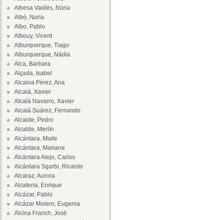
Albesa Valdés, Núria
Albó, Nuria
Albo, Pablo
Albouy, Vicent
Alburquerque, Tiago
Alburquerque, Nádia
Alca, Bárbara
Alçada, Isabel
Alcaina Pérez, Ana
Alcalá, Xavier
Alcalá Navarro, Xavier
Alcalá Suárez, Fernando
Alcalde, Pedro
Alcalde, Merlín
Alcántara, Maite
Alcántara, Mariana
Alcántara Alejo, Carlos
Alcántara Sgarbi, Ricardo
Alcaraz, Aurora
Alcatena, Enrique
Alcázar, Pablo
Alcázar Molero, Eugenia
Alcina Franch, José