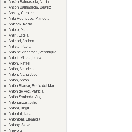
Ansón Balmaseda, Marta
Ansón Balmaseda, Beatriz
Anstey, Caroline
Anta Rodríguez, Manuela
Antczak, Kasia
Antelo, Marta
Antín, Estela
Antinori, Andrea
Antista, Paola
Antoine-Andersen, Véronique
Antolín Villota, Luisa
Antón, Rafael
Antón, Mauricio
Antón, María José
Anton, Anton
Antón Blanco, Rocío del Mar
Antón de Vez, Patricia
Antón Svoboda, Ángel
Antoñanzas, Julio
Antoni, Birgit
Antonini, Ilaria
Antonioni, Eleanora
Antony, Steve
Anuvela