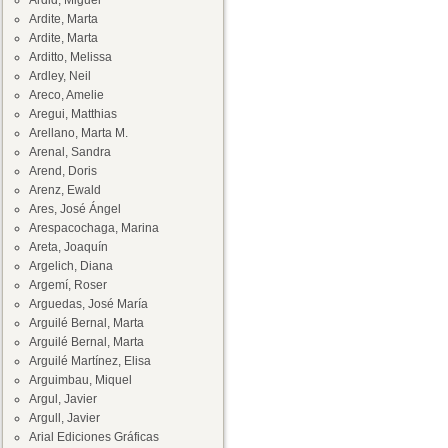
Ardid, Miguel
Ardite, Marta
Ardite, Marta
Arditto, Melissa
Ardley, Neil
Areco, Amelie
Aregui, Matthias
Arellano, Marta M.
Arenal, Sandra
Arend, Doris
Arenz, Ewald
Ares, José Ángel
Arespacochaga, Marina
Areta, Joaquín
Argelich, Diana
Argemí, Roser
Arguedas, José María
Arguilé Bernal, Marta
Arguilé Bernal, Marta
Arguilé Martínez, Elisa
Arguimbau, Miquel
Argul, Javier
Argull, Javier
Arial Ediciones Gráficas