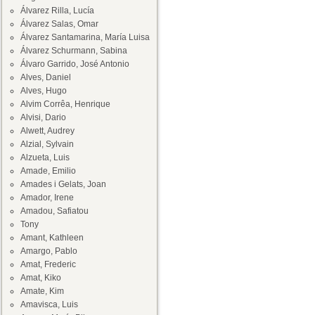
Álvarez Rilla, Lucía
Álvarez Salas, Omar
Álvarez Santamarina, María Luisa
Álvarez Schurmann, Sabina
Álvaro Garrido, José Antonio
Alves, Daniel
Alves, Hugo
Alvim Corrêa, Henrique
Alvisi, Dario
Alwett, Audrey
Alzial, Sylvain
Alzueta, Luis
Amade, Emilio
Amades i Gelats, Joan
Amador, Irene
Amadou, Safiatou
Tony
Amant, Kathleen
Amargo, Pablo
Amat, Frederic
Amat, Kiko
Amate, Kim
Amavisca, Luis