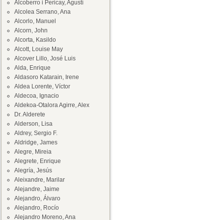
Alcoberro i Pericay, Agustí
Alcolea Serrano, Ana
Alcorlo, Manuel
Alcorn, John
Alcorta, Kasildo
Alcott, Louise May
Alcover Lillo, José Luis
Alda, Enrique
Aldasoro Katarain, Irene
Aldea Lorente, Víctor
Aldecoa, Ignacio
Aldekoa-Otalora Agirre, Alex
Dr. Alderete
Alderson, Lisa
Aldrey, Sergio F.
Aldridge, James
Alegre, Mireia
Alegrete, Enrique
Alegría, Jesús
Aleixandre, Marilar
Alejandre, Jaime
Alejandro, Álvaro
Alejandro, Rocío
Alejandro Moreno, Ana