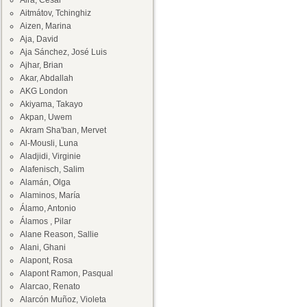
Aira, César
Aitmátov, Tchinghiz
Aizen, Marina
Aja, David
Aja Sánchez, José Luis
Ajhar, Brian
Akar, Abdallah
AKG London
Akiyama, Takayo
Akpan, Uwem
Akram Sha'ban, Mervet
Al-Mousli, Luna
Aladjidi, Virginie
Alafenisch, Salim
Alamán, Olga
Alaminos, María
Álamo, Antonio
Álamos , Pilar
Alane Reason, Sallie
Alani, Ghani
Alapont, Rosa
Alapont Ramon, Pasqual
Alarcao, Renato
Alarcón Muñoz, Violeta