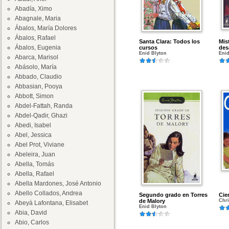
Abadía, Ximo
Abagnale, Maria
Ábalos, María Dolores
Ábalos, Rafael
Santa Clara: Todos los
Mist
Ábalos, Eugenia
cursos
des
Enid Blyton
Enid
Abarca, Marisol
Abásolo, María
Abbado, Claudio
Abbasian, Pooya
Abbott, Simon
Abdel-Fattah, Randa
Abdel-Qadir, Ghazi
Abedi, Isabel
Abel, Jessica
Abel Prot, Viviane
Abeleira, Juan
Abella, Tomás
Abella, Rafael
Abella Mardones, José Antonio
Abello Collados, Andrea
Segundo grado en Torres
Cie
de Malory
Chr
Abeyà Lafontana, Elisabet
Enid Blyton
Abia, David
Abio, Carlos