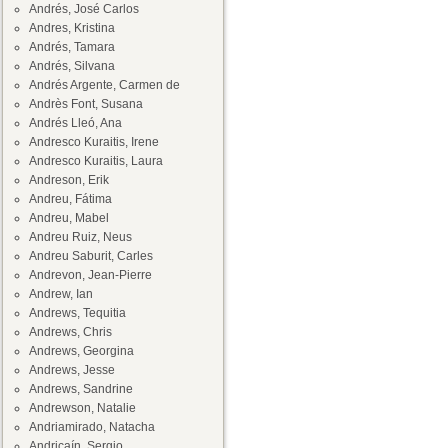
Andrés, José Carlos
Andres, Kristina
Andrés, Tamara
Andrés, Silvana
Andrés Argente, Carmen de
Andrès Font, Susana
Andrés Lleó, Ana
Andresco Kuraitis, Irene
Andresco Kuraitis, Laura
Andreson, Erik
Andreu, Fátima
Andreu, Mabel
Andreu Ruiz, Neus
Andreu Saburit, Carles
Andrevon, Jean-Pierre
Andrew, Ian
Andrews, Tequitia
Andrews, Chris
Andrews, Georgina
Andrews, Jesse
Andrews, Sandrine
Andrewson, Natalie
Andriamirado, Natacha
Andricaín, Sergio