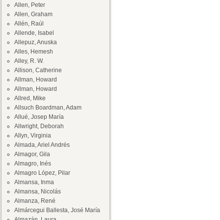
Allen, Peter
Allen, Graham
Allén, Raúl
Allende, Isabel
Allepuz, Anuska
Alles, Hemesh
Alley, R. W.
Allison, Catherine
Allman, Howard
Allman, Howard
Allred, Mike
Allsuch Boardman, Adam
Allué, Josep María
Allwright, Deborah
Allyn, Virginia
Almada, Ariel Andrés
Almagor, Gila
Almagro, Inés
Almagro López, Pilar
Almansa, Inma
Almansa, Nicolás
Almanza, René
Almárcegui Ballesta, José María
Almazán, Laura