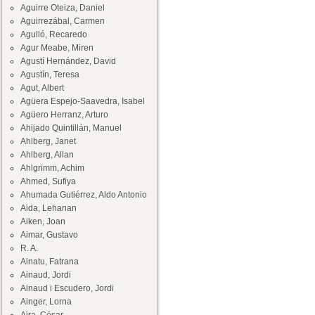
Aguirre Oteiza, Daniel
Aguirrezábal, Carmen
Agulló, Recaredo
Agur Meabe, Miren
Agustí Hernández, David
Agustín, Teresa
Agut, Albert
Agüera Espejo-Saavedra, Isabel
Agüero Herranz, Arturo
Ahijado Quintillán, Manuel
Ahlberg, Janet
Ahlberg, Allan
Ahlgrimm, Achim
Ahmed, Sufiya
Ahumada Gutiérrez, Aldo Antonio
Aida, Lehanan
Aiken, Joan
Aimar, Gustavo
R. A.
Ainatu, Fatrana
Ainaud, Jordi
Ainaud i Escudero, Jordi
Ainger, Lorna