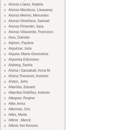
Alonso López, Natalia
Alonso Mendoza, Liwayway
Alonso Merino, Mercedes
Alonso Omeñaca, Samuel
Alonso Pimentel, Sara
Alonso Villaverde, Francisco
Alou, Damián
Alphen, Pauline
Alquézar, Julia
Alquier, Marie-Geneviève
Alquimia Ediciones
Alsberg, Sasha
Alsina i Garsaball, Anna M.
Alsina Thevenet, Homero
Alston, John
Altarriba, Eduard
Altarriba Ordóñez, Antonio
Altegoer, Regine
Alter, Anna
Alterman, Eric
Altés, Marta
Altimir , Mercé
Altimir, Kei Kensho