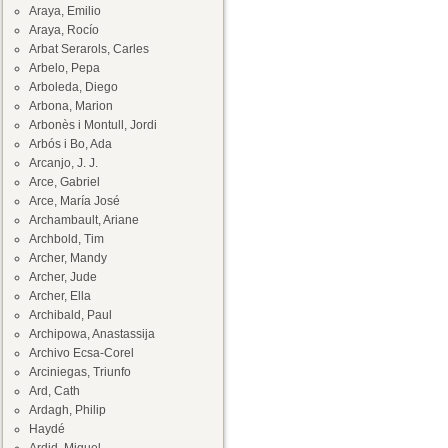
Araya, Emilio
Araya, Rocío
Arbat Serarols, Carles
Arbelo, Pepa
Arboleda, Diego
Arbona, Marion
Arbonès i Montull, Jordi
Arbós i Bo, Ada
Arcanjo, J. J.
Arce, Gabriel
Arce, María José
Archambault, Ariane
Archbold, Tim
Archer, Mandy
Archer, Jude
Archer, Ella
Archibald, Paul
Archipowa, Anastassija
Archivo Ecsa-Corel
Arciniegas, Triunfo
Ard, Cath
Ardagh, Philip
Haydé