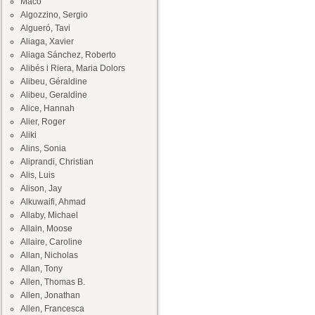
Maco
Algozzino, Sergio
Algueró, Tavi
Aliaga, Xavier
Aliaga Sánchez, Roberto
Alibés i Riera, Maria Dolors
Alibeu, Géraldine
Alibeu, Geraldine
Alice, Hannah
Alier, Roger
Aliki
Alins, Sonia
Aliprandi, Christian
Alis, Luis
Alison, Jay
Alkuwaifi, Ahmad
Allaby, Michael
Allain, Moose
Allaire, Caroline
Allan, Nicholas
Allan, Tony
Allen, Thomas B.
Allen, Jonathan
Allen, Francesca