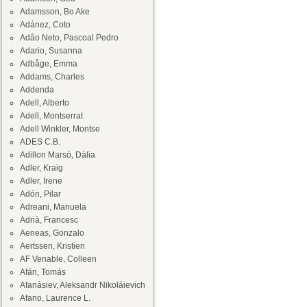
Adamsson, Bo Ake
Adánez, Coto
Adâo Neto, Pascoal Pedro
Adario, Susanna
Adbåge, Emma
Addams, Charles
Addenda
Adell, Alberto
Adell, Montserrat
Adell Winkler, Montse
ADES C.B.
Adillon Marsó, Dàlia
Adler, Kraig
Adler, Irene
Adón, Pilar
Adreani, Manuela
Adrià, Francesc
Aeneas, Gonzalo
Aertssen, Kristien
AF Venable, Colleen
Afán, Tomás
Afanásiev, Aleksandr Nikoláievich
Afano, Laurence L.