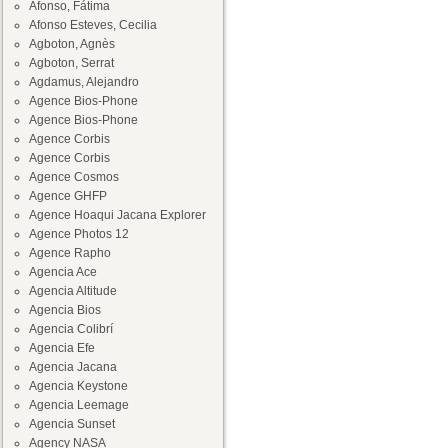
Afonso, Fátima
Afonso Esteves, Cecilia
Agboton, Agnès
Agboton, Serrat
Agdamus, Alejandro
Agence Bios-Phone
Agence Bios-Phone
Agence Corbis
Agence Corbis
Agence Cosmos
Agence GHFP
Agence Hoaqui Jacana Explorer
Agence Photos 12
Agence Rapho
Agencia Ace
Agencia Altitude
Agencia Bios
Agencia Colibrí
Agencia Efe
Agencia Jacana
Agencia Keystone
Agencia Leemage
Agencia Sunset
Agency NASA