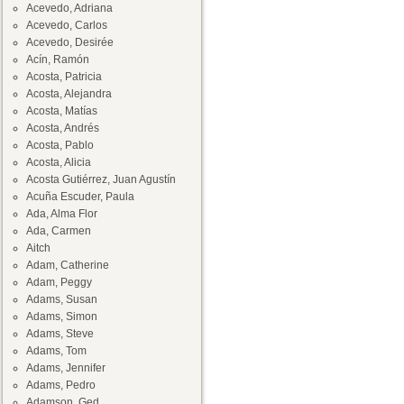
Acevedo, Adriana
Acevedo, Carlos
Acevedo, Desirée
Acín, Ramón
Acosta, Patricia
Acosta, Alejandra
Acosta, Matías
Acosta, Andrés
Acosta, Pablo
Acosta, Alicia
Acosta Gutiérrez, Juan Agustín
Acuña Escuder, Paula
Ada, Alma Flor
Ada, Carmen
Aitch
Adam, Catherine
Adam, Peggy
Adams, Susan
Adams, Simon
Adams, Steve
Adams, Tom
Adams, Jennifer
Adams, Pedro
Adamson, Ged