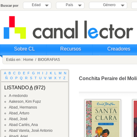
Edad
País
Género
Buscar por
Sobre CL
Recursos
Creadores
Estás en :
Home
/
BIOGRAFIAS
A
B
C
D
E
F
G
H
I
J
K
L
M
N
Conchita Peraire del Mol
Ñ
O
P
Q
R
S
T
U
V
W
X
Y
Z
LISTANDO
A
(972)
A-rredondo
Aakeson, Kim Fupz
Abad, Hermanos
Abad, Arturo
Abad, José
Abad Carlés, Ana
Abad Varela, José Antonio
Abadi, Ariel