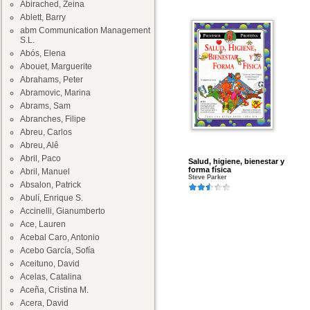
Abirached, Zeina
Ablett, Barry
abm Communication Management
S.L.
Abós, Elena
Abouet, Marguerite
Abrahams, Peter
Abramovic, Marina
Abrams, Sam
Abranches, Filipe
Abreu, Carlos
Abreu, Alê
Abril, Paco
Salud, higiene, bienestar y
forma física
Abril, Manuel
Steve Parker
Absalon, Patrick
Abulí, Enrique S.
Accinelli, Gianumberto
Ace, Lauren
Acebal Caro, Antonio
Acebo García, Sofía
Aceituno, David
Acelas, Catalina
Aceña, Cristina M.
Acera, David