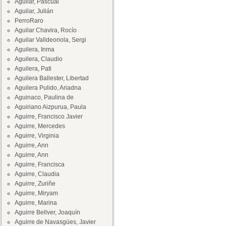
Aguilar, Pascual
Aguilar, Julián
PerroRaro
Aguilar Chavira, Rocío
Aguilar Valldeoriola, Sergi
Aguilera, Inma
Aguilera, Claudio
Aguilera, Pati
Aguilera Ballester, Libertad
Aguilera Pulido, Ariadna
Aguinaco, Paulina de
Aguiriano Aizpurua, Paula
Aguirre, Francisco Javier
Aguirre, Mercedes
Aguirre, Virginia
Aguirre, Ann
Aguirre, Ann
Aguirre, Francisca
Aguirre, Claudia
Aguirre, Zuriñe
Aguirre, Miryam
Aguirre, Marina
Aguirre Bellver, Joaquín
Aguirre de Navasgües, Javier