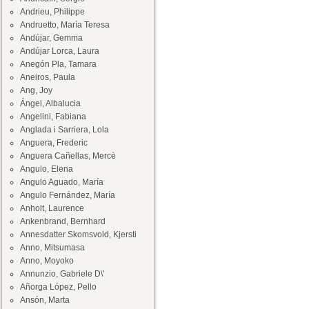
Andrieu, Philippe
Andruetto, María Teresa
Andújar, Gemma
Andújar Lorca, Laura
Anegón Pla, Tamara
Aneiros, Paula
Ang, Joy
Ángel, Albalucia
Angelini, Fabiana
Anglada i Sarriera, Lola
Anguera, Frederic
Anguera Cañellas, Mercè
Angulo, Elena
Angulo Aguado, María
Angulo Fernández, María
Anholt, Laurence
Ankenbrand, Bernhard
Annesdatter Skomsvold, Kjersti
Anno, Mitsumasa
Anno, Moyoko
Annunzio, Gabriele D\'
Añorga López, Pello
Ansón, Marta