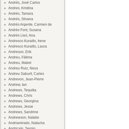
Andrés, José Carlos
Andres, Kristina
Andrés, Tamara
Andrés, Silvana
Andrés Argente, Carmen de
Andrès Font, Susana
Andrés Lleó, Ana
Andresco Kuraitis, Irene
Andresco Kuraitis, Laura
Andreson, Erik
Andreu, Fátima
Andreu, Mabel
Andreu Ruiz, Neus
Andreu Saburit, Carles
Andrevon, Jean-Pierre
Andrew, Ian
Andrews, Tequitia
Andrews, Chris
Andrews, Georgina
Andrews, Jesse
Andrews, Sandrine
Andrewson, Natalie
Andriamirado, Natacha
Andricaín, Sergio