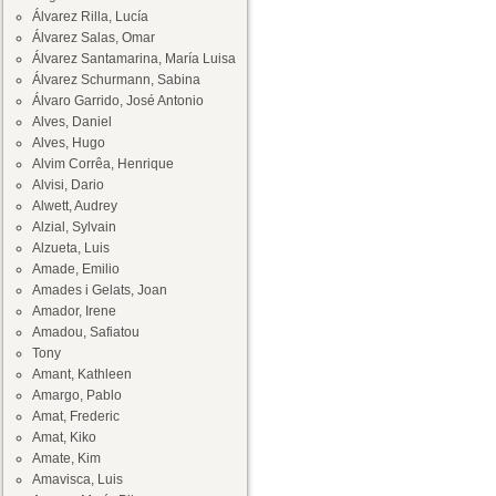
Álvarez Rilla, Lucía
Álvarez Salas, Omar
Álvarez Santamarina, María Luisa
Álvarez Schurmann, Sabina
Álvaro Garrido, José Antonio
Alves, Daniel
Alves, Hugo
Alvim Corrêa, Henrique
Alvisi, Dario
Alwett, Audrey
Alzial, Sylvain
Alzueta, Luis
Amade, Emilio
Amades i Gelats, Joan
Amador, Irene
Amadou, Safiatou
Tony
Amant, Kathleen
Amargo, Pablo
Amat, Frederic
Amat, Kiko
Amate, Kim
Amavisca, Luis