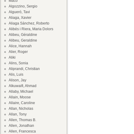
Maco
Algozzino, Sergio
Algueró, Tavi
Aliaga, Xavier
Aliaga Sánchez, Roberto
Alibés i Riera, Maria Dolors
Alibeu, Géraldine
Alibeu, Geraldine
Alice, Hannah
Alier, Roger
Aliki
Alins, Sonia
Aliprandi, Christian
Alis, Luis
Alison, Jay
Alkuwaifi, Ahmad
Allaby, Michael
Allain, Moose
Allaire, Caroline
Allan, Nicholas
Allan, Tony
Allen, Thomas B.
Allen, Jonathan
Allen, Francesca