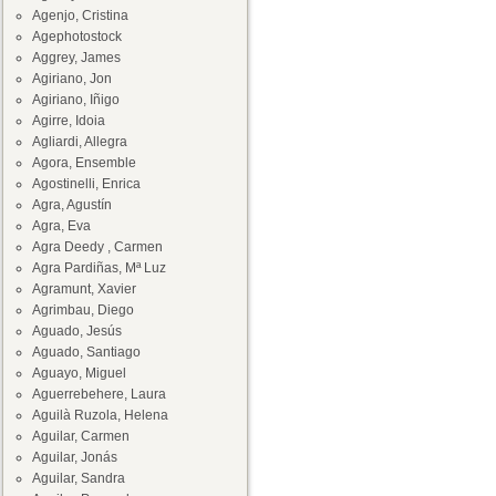
Agenjo, Cristina
Agephotostock
Aggrey, James
Agiriano, Jon
Agiriano, Iñigo
Agirre, Idoia
Agliardi, Allegra
Agora, Ensemble
Agostinelli, Enrica
Agra, Agustín
Agra, Eva
Agra Deedy , Carmen
Agra Pardiñas, Mª Luz
Agramunt, Xavier
Agrimbau, Diego
Aguado, Jesús
Aguado, Santiago
Aguayo, Miguel
Aguerrebehere, Laura
Aguilà Ruzola, Helena
Aguilar, Carmen
Aguilar, Jonás
Aguilar, Sandra