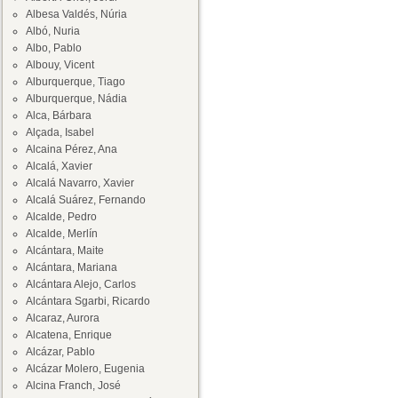
Albesa Valdés, Núria
Albó, Nuria
Albo, Pablo
Albouy, Vicent
Alburquerque, Tiago
Alburquerque, Nádia
Alca, Bárbara
Alçada, Isabel
Alcaina Pérez, Ana
Alcalá, Xavier
Alcalá Navarro, Xavier
Alcalá Suárez, Fernando
Alcalde, Pedro
Alcalde, Merlín
Alcántara, Maite
Alcántara, Mariana
Alcántara Alejo, Carlos
Alcántara Sgarbi, Ricardo
Alcaraz, Aurora
Alcatena, Enrique
Alcázar, Pablo
Alcázar Molero, Eugenia
Alcina Franch, José