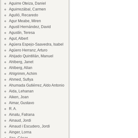
Aguirre Oteiza, Daniel
Aguirrezábal, Carmen
Agulló, Recaredo
Agur Meabe, Miren
Agustí Hernández, David
Agustín, Teresa
Agut, Albert
Agüera Espejo-Saavedra, Isabel
Agüero Herranz, Arturo
Ahijado Quintillán, Manuel
Ahlberg, Janet
Ahlberg, Allan
Ahlgrimm, Achim
Ahmed, Sufiya
Ahumada Gutiérrez, Aldo Antonio
Aida, Lehanan
Aiken, Joan
Aimar, Gustavo
R. A.
Ainatu, Fatrana
Ainaud, Jordi
Ainaud i Escudero, Jordi
Ainger, Lorna