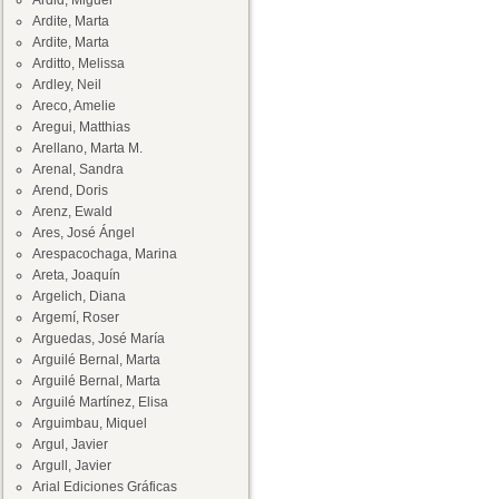
Ardid, Miguel
Ardite, Marta
Ardite, Marta
Arditto, Melissa
Ardley, Neil
Areco, Amelie
Aregui, Matthias
Arellano, Marta M.
Arenal, Sandra
Arend, Doris
Arenz, Ewald
Ares, José Ángel
Arespacochaga, Marina
Areta, Joaquín
Argelich, Diana
Argemí, Roser
Arguedas, José María
Arguilé Bernal, Marta
Arguilé Bernal, Marta
Arguilé Martínez, Elisa
Arguimbau, Miquel
Argul, Javier
Argull, Javier
Arial Ediciones Gráficas