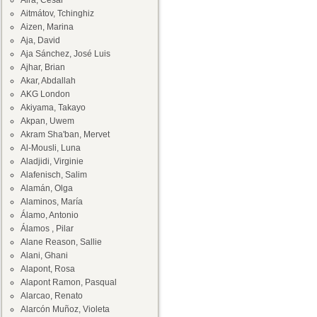
Aira, César
Aitmátov, Tchinghiz
Aizen, Marina
Aja, David
Aja Sánchez, José Luis
Ajhar, Brian
Akar, Abdallah
AKG London
Akiyama, Takayo
Akpan, Uwem
Akram Sha'ban, Mervet
Al-Mousli, Luna
Aladjidi, Virginie
Alafenisch, Salim
Alamán, Olga
Alaminos, María
Álamo, Antonio
Álamos , Pilar
Alane Reason, Sallie
Alani, Ghani
Alapont, Rosa
Alapont Ramon, Pasqual
Alarcao, Renato
Alarcón Muñoz, Violeta