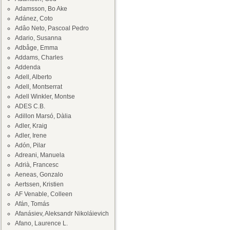
Adamsson, Bo Ake
Adánez, Coto
Adâo Neto, Pascoal Pedro
Adario, Susanna
Adbåge, Emma
Addams, Charles
Addenda
Adell, Alberto
Adell, Montserrat
Adell Winkler, Montse
ADES C.B.
Adillon Marsó, Dàlia
Adler, Kraig
Adler, Irene
Adón, Pilar
Adreani, Manuela
Adrià, Francesc
Aeneas, Gonzalo
Aertssen, Kristien
AF Venable, Colleen
Afán, Tomás
Afanásiev, Aleksandr Nikoláievich
Afano, Laurence L.