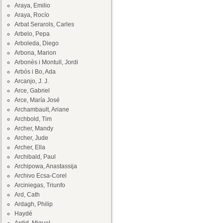
Araya, Emilio
Araya, Rocío
Arbat Serarols, Carles
Arbelo, Pepa
Arboleda, Diego
Arbona, Marion
Arbonès i Montull, Jordi
Arbós i Bo, Ada
Arcanjo, J. J.
Arce, Gabriel
Arce, María José
Archambault, Ariane
Archbold, Tim
Archer, Mandy
Archer, Jude
Archer, Ella
Archibald, Paul
Archipowa, Anastassija
Archivo Ecsa-Corel
Arciniegas, Triunfo
Ard, Cath
Ardagh, Philip
Haydé