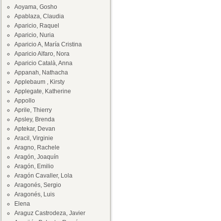
Aoyama, Gosho
Apablaza, Claudia
Aparicio, Raquel
Aparicio, Nuria
Aparicio A, María Cristina
Aparicio Alfaro, Nora
Aparicio Català, Anna
Appanah, Nathacha
Applebaum , Kirsty
Applegate, Katherine
Appollo
Aprile, Thierry
Apsley, Brenda
Aptekar, Devan
Aracil, Virginie
Aragno, Rachele
Aragón, Joaquín
Aragón, Emilio
Aragón Cavaller, Lola
Aragonés, Sergio
Aragonés, Luis
Elena
Araguz Castrodeza, Javier