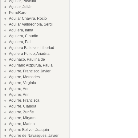
Aguilar, Pascual
Aguilar, Julián
PerroRaro
Aguilar Chavira, Rocío
Aguilar Valldeoriola, Sergi
Aguilera, Inma
Aguilera, Claudio
Aguilera, Pati
Aguilera Ballester, Libertad
Aguilera Pulido, Ariadna
Aguinaco, Paulina de
Aguiriano Aizpurua, Paula
Aguirre, Francisco Javier
Aguirre, Mercedes
Aguirre, Virginia
Aguirre, Ann
Aguirre, Ann
Aguirre, Francisca
Aguirre, Claudia
Aguirre, Zuriñe
Aguirre, Miryam
Aguirre, Marina
Aguirre Bellver, Joaquín
Aguirre de Navasgües, Javier