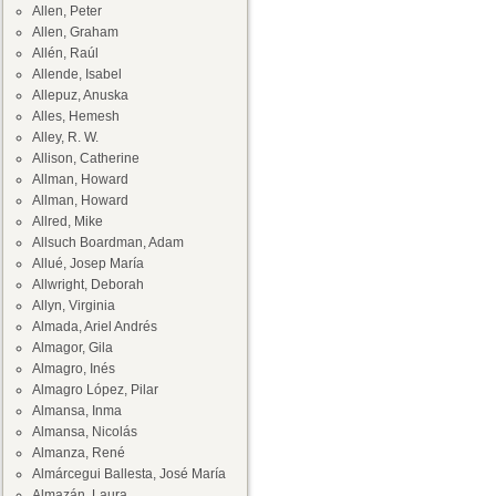
Allen, Peter
Allen, Graham
Allén, Raúl
Allende, Isabel
Allepuz, Anuska
Alles, Hemesh
Alley, R. W.
Allison, Catherine
Allman, Howard
Allman, Howard
Allred, Mike
Allsuch Boardman, Adam
Allué, Josep María
Allwright, Deborah
Allyn, Virginia
Almada, Ariel Andrés
Almagor, Gila
Almagro, Inés
Almagro López, Pilar
Almansa, Inma
Almansa, Nicolás
Almanza, René
Almárcegui Ballesta, José María
Almazán, Laura