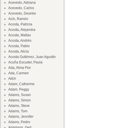
Acevedo, Adriana
Acevedo, Carlos
Acevedo, Desirée
Acín, Ramón
Acosta, Patricia
Acosta, Alejandra
Acosta, Matías
Acosta, Andrés
Acosta, Pablo
Acosta, Alicia
Acosta Gutiérrez, Juan Agustín
Acuña Escuder, Paula
Ada, Alma Flor
Ada, Carmen
Aitch
Adam, Catherine
Adam, Peggy
Adams, Susan
Adams, Simon
Adams, Steve
Adams, Tom
Adams, Jennifer
Adams, Pedro
Adamson, Ged