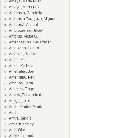
Amaya, María Pilar
Amaya, María Paz
Ambrosio, Gabriella
Ambrosio Zaragoza, Miguel
Ambrosy, Manuel
Ambrozewski, Jacek
Ambrus, Víctor G.
Amechazurra, Gerardo R.
Ameixeiro, Daniel
Amekan, Hassan
Ameli, M.
Ameli, Michela
Amenábar, Jon
Amengual, Pep
Amenós, Jordi
Americo, Tiago
Amicis, Edmondo de
Amigo, Leire
Amiot, Karine-Marie
Amir
Amira, Sergio
Amis, Kingsley
Amit, Ofra
Amkie, Lorena