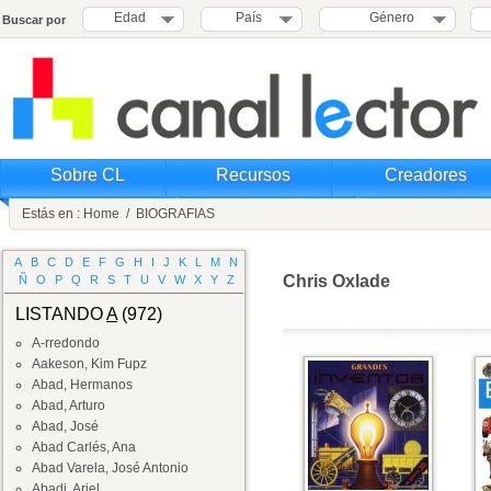
Edad
País
Género
Buscar por
Sobre CL
Recursos
Creadores
Estás en :
Home
/
BIOGRAFIAS
A
B
C
D
E
F
G
H
I
J
K
L
M
N
Chris Oxlade
Ñ
O
P
Q
R
S
T
U
V
W
X
Y
Z
LISTANDO
A
(972)
A-rredondo
Aakeson, Kim Fupz
Abad, Hermanos
Abad, Arturo
Abad, José
Abad Carlés, Ana
Abad Varela, José Antonio
Abadi, Ariel