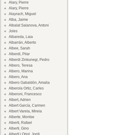
Alary, Pierre
Alary, Pierre
Alayrach, Miguel
Alba, Jaime
Albalat Salanova, Antoni
Joles
Albareda, Laia
Albarrán, Alberto
Albee, Sarah
Alberdi, Pilar
Alberdi Zinkunegi, Pedro
Albero, Teresa
Albero, Marina
Albero, Ana
Albero Gabaldón, Amalia
Alberola Ortiz, Carles
Alberoni, Francesco
Albert, Adrien
Albert García, Carmen
Albert Varela, Mireia
Alberte, Montse
Alberti, Rafael
Alberti, Gino
Albertí i Oriol, Jordi