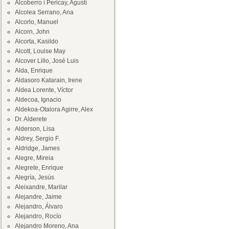
Alcoberro i Pericay, Agustí
Alcolea Serrano, Ana
Alcorlo, Manuel
Alcorn, John
Alcorta, Kasildo
Alcott, Louise May
Alcover Lillo, José Luis
Alda, Enrique
Aldasoro Katarain, Irene
Aldea Lorente, Víctor
Aldecoa, Ignacio
Aldekoa-Otalora Agirre, Alex
Dr. Alderete
Alderson, Lisa
Aldrey, Sergio F.
Aldridge, James
Alegre, Mireia
Alegrete, Enrique
Alegría, Jesús
Aleixandre, Marilar
Alejandre, Jaime
Alejandro, Álvaro
Alejandro, Rocío
Alejandro Moreno, Ana