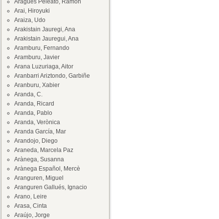
Aragüés Peleato, Ramón
Arai, Hiroyuki
Araiza, Udo
Arakistain Jauregi, Ana
Arakistain Jauregui, Ana
Aramburu, Fernando
Aramburu, Javier
Arana Luzuriaga, Aitor
Aranbarri Ariztondo, Garbiñe
Aranburu, Xabier
Aranda, C.
Aranda, Ricard
Aranda, Pablo
Aranda, Verònica
Aranda García, Mar
Arandojo, Diego
Araneda, Marcela Paz
Arànega, Susanna
Arànega Español, Mercè
Aranguren, Miguel
Aranguren Gallués, Ignacio
Arano, Leire
Arasa, Cinta
Araújo, Jorge