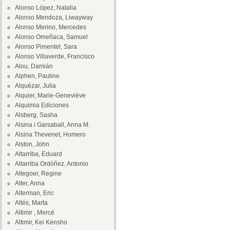
Alonso López, Natalia
Alonso Mendoza, Liwayway
Alonso Merino, Mercedes
Alonso Omeñaca, Samuel
Alonso Pimentel, Sara
Alonso Villaverde, Francisco
Alou, Damián
Alphen, Pauline
Alquézar, Julia
Alquier, Marie-Geneviève
Alquimia Ediciones
Alsberg, Sasha
Alsina i Garsaball, Anna M.
Alsina Thevenet, Homero
Alston, John
Altarriba, Eduard
Altarriba Ordóñez, Antonio
Altegoer, Regine
Alter, Anna
Alterman, Eric
Altés, Marta
Altimir , Mercé
Altimir, Kei Kensho