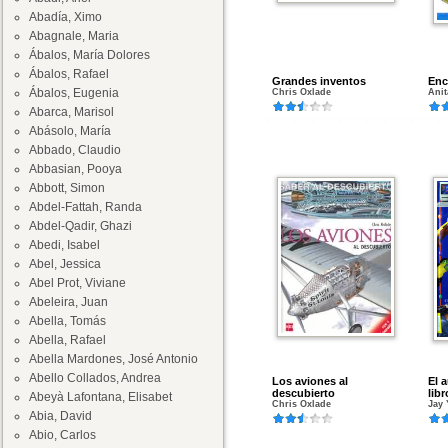
Abadía, Ximo
Abagnale, Maria
Ábalos, María Dolores
Ábalos, Rafael
Grandes inventos
Enc
Ábalos, Eugenia
Chris Oxlade
Anit
Abarca, Marisol
Abásolo, María
Abbado, Claudio
Abbasian, Pooya
Abbott, Simon
Abdel-Fattah, Randa
Abdel-Qadir, Ghazi
Abedi, Isabel
Abel, Jessica
Abel Prot, Viviane
Abeleira, Juan
Abella, Tomás
Abella, Rafael
Abella Mardones, José Antonio
Abello Collados, Andrea
Los aviones al
El 
descubierto
libr
Abeyà Lafontana, Elisabet
Chris Oxlade
Jay
Abia, David
Abio, Carlos