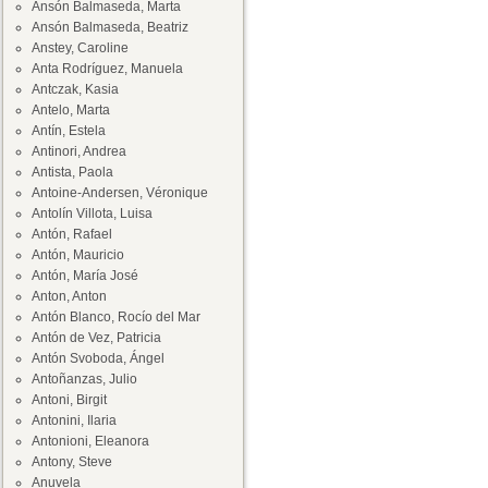
Ansón Balmaseda, Marta
Ansón Balmaseda, Beatriz
Anstey, Caroline
Anta Rodríguez, Manuela
Antczak, Kasia
Antelo, Marta
Antín, Estela
Antinori, Andrea
Antista, Paola
Antoine-Andersen, Véronique
Antolín Villota, Luisa
Antón, Rafael
Antón, Mauricio
Antón, María José
Anton, Anton
Antón Blanco, Rocío del Mar
Antón de Vez, Patricia
Antón Svoboda, Ángel
Antoñanzas, Julio
Antoni, Birgit
Antonini, Ilaria
Antonioni, Eleanora
Antony, Steve
Anuvela