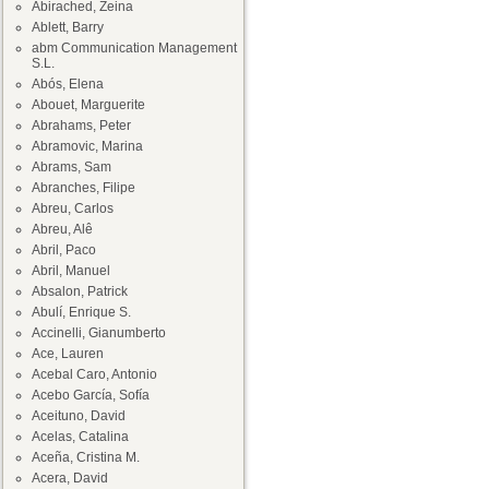
Abirached, Zeina
Ablett, Barry
abm Communication Management
S.L.
Abós, Elena
Abouet, Marguerite
Abrahams, Peter
Abramovic, Marina
Abrams, Sam
Abranches, Filipe
Abreu, Carlos
Abreu, Alê
Abril, Paco
Abril, Manuel
Absalon, Patrick
Abulí, Enrique S.
Accinelli, Gianumberto
Ace, Lauren
Acebal Caro, Antonio
Acebo García, Sofía
Aceituno, David
Acelas, Catalina
Aceña, Cristina M.
Acera, David