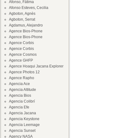
Afonso, Fátima
Afonso Esteves, Cecilia
Agboton, Agnès
Agboton, Serrat
Agdamus, Alejandro
Agence Bios-Phone
Agence Bios-Phone
Agence Corbis
Agence Corbis
Agence Cosmos
Agence GHFP
Agence Hoaqui Jacana Explorer
Agence Photos 12
Agence Rapho
Agencia Ace
Agencia Altitude
Agencia Bios
Agencia Colibrí
Agencia Efe
Agencia Jacana
Agencia Keystone
Agencia Leemage
Agencia Sunset
Agency NASA