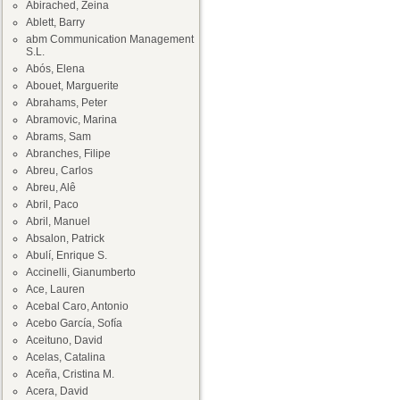
Abirached, Zeina
Ablett, Barry
abm Communication Management
S.L.
Abós, Elena
Abouet, Marguerite
Abrahams, Peter
Abramovic, Marina
Abrams, Sam
Abranches, Filipe
Abreu, Carlos
Abreu, Alê
Abril, Paco
Abril, Manuel
Absalon, Patrick
Abulí, Enrique S.
Accinelli, Gianumberto
Ace, Lauren
Acebal Caro, Antonio
Acebo García, Sofía
Aceituno, David
Acelas, Catalina
Aceña, Cristina M.
Acera, David