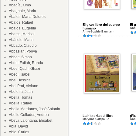
Abadía, Ximo
Abagnale, Maria
Ábalos, María Dolores
Ábalos, Rafael
El gran libro del cuerpo
El 
Ábalos, Eugenia
humano
Ann
Anne-Sophie Baumann
Abarca, Marisol
Abásolo, María
Abbado, Claudio
Abbasian, Pooya
Abbott, Simon
Abdel-Fattah, Randa
Abdel-Qadir, Ghazi
Abedi, Isabel
Abel, Jessica
Abel Prot, Viviane
Abeleira, Juan
Abella, Tomás
Abella, Rafael
Abella Mardones, José Antonio
Abello Collados, Andrea
La historia del libro
¡Pir
Maryline Gatepaille
Ann
Abeyà Lafontana, Elisabet
Abia, David
Abio, Carlos