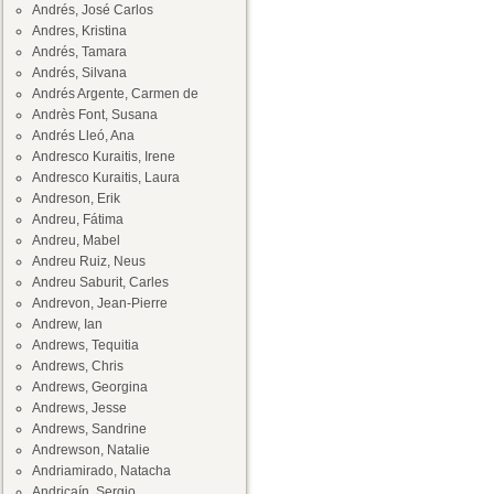
Andrés, José Carlos
Andres, Kristina
Andrés, Tamara
Andrés, Silvana
Andrés Argente, Carmen de
Andrès Font, Susana
Andrés Lleó, Ana
Andresco Kuraitis, Irene
Andresco Kuraitis, Laura
Andreson, Erik
Andreu, Fátima
Andreu, Mabel
Andreu Ruiz, Neus
Andreu Saburit, Carles
Andrevon, Jean-Pierre
Andrew, Ian
Andrews, Tequitia
Andrews, Chris
Andrews, Georgina
Andrews, Jesse
Andrews, Sandrine
Andrewson, Natalie
Andriamirado, Natacha
Andricaín, Sergio