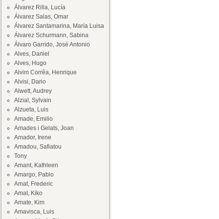
Álvarez Rilla, Lucía
Álvarez Salas, Omar
Álvarez Santamarina, María Luisa
Álvarez Schurmann, Sabina
Álvaro Garrido, José Antonio
Alves, Daniel
Alves, Hugo
Alvim Corrêa, Henrique
Alvisi, Dario
Alwett, Audrey
Alzial, Sylvain
Alzueta, Luis
Amade, Emilio
Amades i Gelats, Joan
Amador, Irene
Amadou, Safiatou
Tony
Amant, Kathleen
Amargo, Pablo
Amat, Frederic
Amat, Kiko
Amate, Kim
Amavisca, Luis