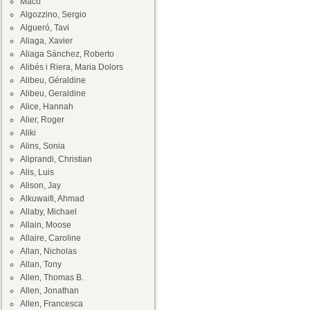
Maco
Algozzino, Sergio
Algueró, Tavi
Aliaga, Xavier
Aliaga Sánchez, Roberto
Alibés i Riera, Maria Dolors
Alibeu, Géraldine
Alibeu, Geraldine
Alice, Hannah
Alier, Roger
Aliki
Alins, Sonia
Aliprandi, Christian
Alis, Luis
Alison, Jay
Alkuwaifi, Ahmad
Allaby, Michael
Allain, Moose
Allaire, Caroline
Allan, Nicholas
Allan, Tony
Allen, Thomas B.
Allen, Jonathan
Allen, Francesca