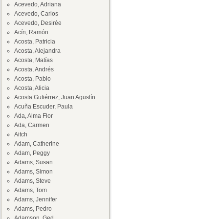
Acevedo, Adriana
Acevedo, Carlos
Acevedo, Desirée
Acín, Ramón
Acosta, Patricia
Acosta, Alejandra
Acosta, Matías
Acosta, Andrés
Acosta, Pablo
Acosta, Alicia
Acosta Gutiérrez, Juan Agustín
Acuña Escuder, Paula
Ada, Alma Flor
Ada, Carmen
Aitch
Adam, Catherine
Adam, Peggy
Adams, Susan
Adams, Simon
Adams, Steve
Adams, Tom
Adams, Jennifer
Adams, Pedro
Adamson, Ged