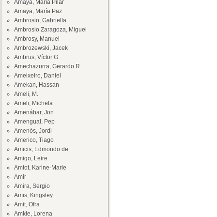
Amaya, María Pilar
Amaya, María Paz
Ambrosio, Gabriella
Ambrosio Zaragoza, Miguel
Ambrosy, Manuel
Ambrozewski, Jacek
Ambrus, Víctor G.
Amechazurra, Gerardo R.
Ameixeiro, Daniel
Amekan, Hassan
Ameli, M.
Ameli, Michela
Amenábar, Jon
Amengual, Pep
Amenós, Jordi
Americo, Tiago
Amicis, Edmondo de
Amigo, Leire
Amiot, Karine-Marie
Amir
Amira, Sergio
Amis, Kingsley
Amit, Ofra
Amkie, Lorena