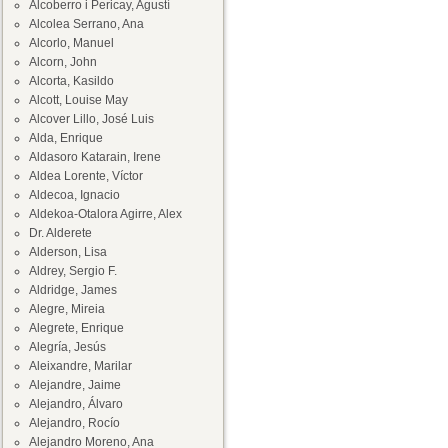
Alcoberro i Pericay, Agustí
Alcolea Serrano, Ana
Alcorlo, Manuel
Alcorn, John
Alcorta, Kasildo
Alcott, Louise May
Alcover Lillo, José Luis
Alda, Enrique
Aldasoro Katarain, Irene
Aldea Lorente, Víctor
Aldecoa, Ignacio
Aldekoa-Otalora Agirre, Alex
Dr. Alderete
Alderson, Lisa
Aldrey, Sergio F.
Aldridge, James
Alegre, Mireia
Alegrete, Enrique
Alegría, Jesús
Aleixandre, Marilar
Alejandre, Jaime
Alejandro, Álvaro
Alejandro, Rocío
Alejandro Moreno, Ana