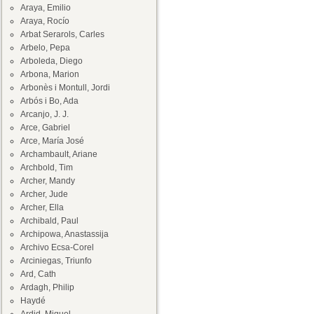
Araya, Emilio
Araya, Rocío
Arbat Serarols, Carles
Arbelo, Pepa
Arboleda, Diego
Arbona, Marion
Arbonès i Montull, Jordi
Arbós i Bo, Ada
Arcanjo, J. J.
Arce, Gabriel
Arce, María José
Archambault, Ariane
Archbold, Tim
Archer, Mandy
Archer, Jude
Archer, Ella
Archibald, Paul
Archipowa, Anastassija
Archivo Ecsa-Corel
Arciniegas, Triunfo
Ard, Cath
Ardagh, Philip
Haydé