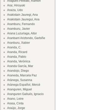
Aragüés Peleato, Ramón
Arai, Hiroyuki
Araiza, Udo
Arakistain Jauregi, Ana
Arakistain Jauregui, Ana
Aramburu, Fernando
Aramburu, Javier
Arana Luzuriaga, Aitor
Aranbarri Ariztondo, Garbiñe
Aranburu, Xabier
Aranda, C.
Aranda, Ricard
Aranda, Pablo
Aranda, Verònica
Aranda García, Mar
Arandojo, Diego
Araneda, Marcela Paz
Arànega, Susanna
Arànega Español, Mercè
Aranguren, Miguel
Aranguren Gallués, Ignacio
Arano, Leire
Arasa, Cinta
Araújo, Jorge