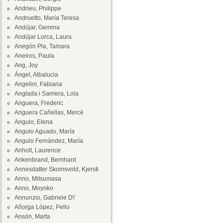
Andrieu, Philippe
Andruetto, María Teresa
Andújar, Gemma
Andújar Lorca, Laura
Anegón Pla, Tamara
Aneiros, Paula
Ang, Joy
Ángel, Albalucia
Angelini, Fabiana
Anglada i Sarriera, Lola
Anguera, Frederic
Anguera Cañellas, Mercè
Angulo, Elena
Angulo Aguado, María
Angulo Fernández, María
Anholt, Laurence
Ankenbrand, Bernhard
Annesdatter Skomsvold, Kjersti
Anno, Mitsumasa
Anno, Moyoko
Annunzio, Gabriele D\'
Añorga López, Pello
Ansón, Marta