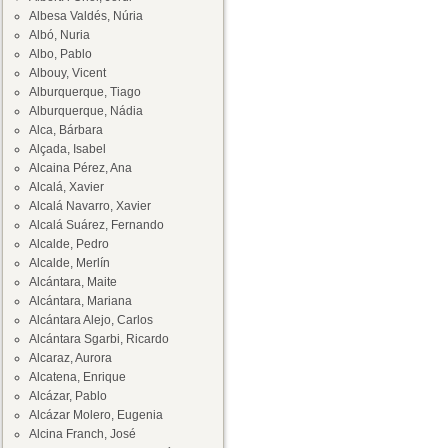
Albesa Valdés, Núria
Albó, Nuria
Albo, Pablo
Albouy, Vicent
Alburquerque, Tiago
Alburquerque, Nádia
Alca, Bárbara
Alçada, Isabel
Alcaina Pérez, Ana
Alcalá, Xavier
Alcalá Navarro, Xavier
Alcalá Suárez, Fernando
Alcalde, Pedro
Alcalde, Merlín
Alcántara, Maite
Alcántara, Mariana
Alcántara Alejo, Carlos
Alcántara Sgarbi, Ricardo
Alcaraz, Aurora
Alcatena, Enrique
Alcázar, Pablo
Alcázar Molero, Eugenia
Alcina Franch, José