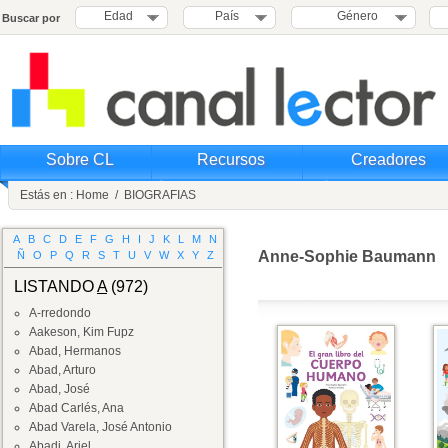
Edad
País
Género
Buscar por
Sobre CL
Recursos
Creadores
Estás en :
Home
/
BIOGRAFIAS
A
B
C
D
E
F
G
H
I
J
K
L
M
N
Anne-Sophie Baumann
Ñ
O
P
Q
R
S
T
U
V
W
X
Y
Z
LISTANDO
A
(972)
A-rredondo
Aakeson, Kim Fupz
Abad, Hermanos
Abad, Arturo
Abad, José
Abad Carlés, Ana
Abad Varela, José Antonio
Abadi, Ariel