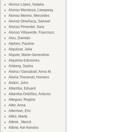
Alonso López, Natalia
Alonso Mendoza, Liwayway
Alonso Merino, Mercedes
Alonso Omeñaca, Samuel
Alonso Pimentel, Sara
Alonso Villaverde, Francisco
Alou, Damián
Alphen, Pauline
Alquézar, Julia
Alquier, Marie-Geneviève
Alquimia Ediciones
Alsberg, Sasha
Alsina i Garsaball, Anna M.
Alsina Thevenet, Homero
Alston, John
Altarriba, Eduard
Altarriba Ordóñez, Antonio
Altegoer, Regine
Alter, Anna
Alterman, Eric
Altés, Marta
Altimir , Mercé
Altimir, Kei Kensho