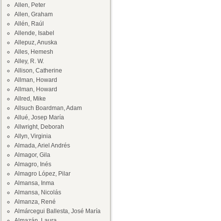
Allen, Peter
Allen, Graham
Allén, Raúl
Allende, Isabel
Allepuz, Anuska
Alles, Hemesh
Alley, R. W.
Allison, Catherine
Allman, Howard
Allman, Howard
Allred, Mike
Allsuch Boardman, Adam
Allué, Josep María
Allwright, Deborah
Allyn, Virginia
Almada, Ariel Andrés
Almagor, Gila
Almagro, Inés
Almagro López, Pilar
Almansa, Inma
Almansa, Nicolás
Almanza, René
Almárcegui Ballesta, José María
Almazán, Laura