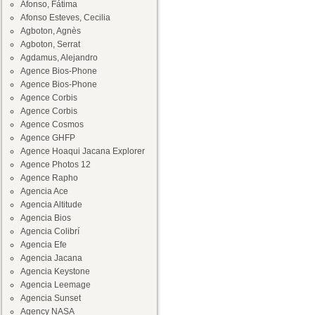
Afonso, Fátima
Afonso Esteves, Cecilia
Agboton, Agnès
Agboton, Serrat
Agdamus, Alejandro
Agence Bios-Phone
Agence Bios-Phone
Agence Corbis
Agence Corbis
Agence Cosmos
Agence GHFP
Agence Hoaqui Jacana Explorer
Agence Photos 12
Agence Rapho
Agencia Ace
Agencia Altitude
Agencia Bios
Agencia Colibrí
Agencia Efe
Agencia Jacana
Agencia Keystone
Agencia Leemage
Agencia Sunset
Agency NASA