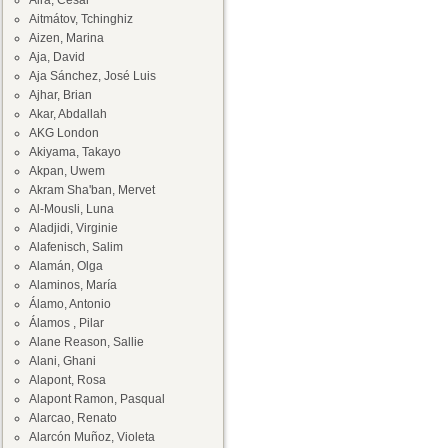
Aira, César
Aitmátov, Tchinghiz
Aizen, Marina
Aja, David
Aja Sánchez, José Luis
Ajhar, Brian
Akar, Abdallah
AKG London
Akiyama, Takayo
Akpan, Uwem
Akram Sha'ban, Mervet
Al-Mousli, Luna
Aladjidi, Virginie
Alafenisch, Salim
Alamán, Olga
Alaminos, María
Álamo, Antonio
Álamos , Pilar
Alane Reason, Sallie
Alani, Ghani
Alapont, Rosa
Alapont Ramon, Pasqual
Alarcao, Renato
Alarcón Muñoz, Violeta