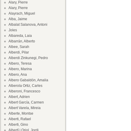
Alary, Pierre
Alary, Pierre
Alayrach, Miguel
Alba, Jaime
Albalat Salanova, Antoni
Joles
Albareda, Laia
Albarrán, Alberto
Albee, Sarah
Alberdi, Pilar
Alberdi Zinkunegi, Pedro
Albero, Teresa
Albero, Marina
Albero, Ana
Albero Gabaldón, Amalia
Alberola Ortiz, Carles
Alberoni, Francesco
Albert, Adrien
Albert García, Carmen
Albert Varela, Mireia
Alberte, Montse
Alberti, Rafael
Alberti, Gino
Albertí i Oriol, Jordi