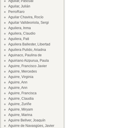
Aguilar, Pascual
Aguilar, Julián
PerroRaro
Aguilar Chavira, Rocío
Aguilar Valldeoriola, Sergi
Aguilera, Inma
Aguilera, Claudio
Aguilera, Pati
Aguilera Ballester, Libertad
Aguilera Pulido, Ariadna
Aguinaco, Paulina de
Aguiriano Aizpurua, Paula
Aguirre, Francisco Javier
Aguirre, Mercedes
Aguirre, Virginia
Aguirre, Ann
Aguirre, Ann
Aguirre, Francisca
Aguirre, Claudia
Aguirre, Zuriñe
Aguirre, Miryam
Aguirre, Marina
Aguirre Bellver, Joaquín
Aguirre de Navasgües, Javier