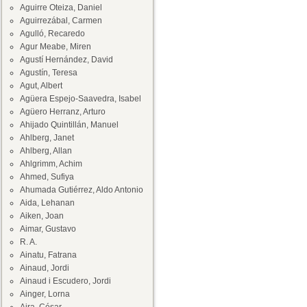
Aguirre Oteiza, Daniel
Aguirrezábal, Carmen
Agulló, Recaredo
Agur Meabe, Miren
Agustí Hernández, David
Agustín, Teresa
Agut, Albert
Agüera Espejo-Saavedra, Isabel
Agüero Herranz, Arturo
Ahijado Quintillán, Manuel
Ahlberg, Janet
Ahlberg, Allan
Ahlgrimm, Achim
Ahmed, Sufiya
Ahumada Gutiérrez, Aldo Antonio
Aida, Lehanan
Aiken, Joan
Aimar, Gustavo
R. A.
Ainatu, Fatrana
Ainaud, Jordi
Ainaud i Escudero, Jordi
Ainger, Lorna