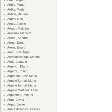
Ardid, Miguel
Ardite, Marta
Ardite, Marta
Arditto, Melissa
Ardley, Neil
Areco, Amelie
Aregui, Matthias
Arellano, Marta M.
Arenal, Sandra
Arend, Doris
Arenz, Ewald
Ares, José Ángel
Arespacochaga, Marina
Areta, Joaquín
Argelich, Diana
Argemí, Roser
Arguedas, José María
Arguilé Bernal, Marta
Arguilé Bernal, Marta
Arguilé Martínez, Elisa
Arguimbau, Miquel
Argul, Javier
Argull, Javier
Arial Ediciones Gráficas