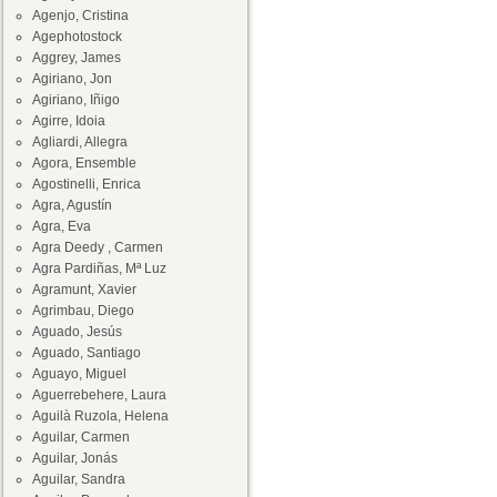
Agenjo, Cristina
Agephotostock
Aggrey, James
Agiriano, Jon
Agiriano, Iñigo
Agirre, Idoia
Agliardi, Allegra
Agora, Ensemble
Agostinelli, Enrica
Agra, Agustín
Agra, Eva
Agra Deedy , Carmen
Agra Pardiñas, Mª Luz
Agramunt, Xavier
Agrimbau, Diego
Aguado, Jesús
Aguado, Santiago
Aguayo, Miguel
Aguerrebehere, Laura
Aguilà Ruzola, Helena
Aguilar, Carmen
Aguilar, Jonás
Aguilar, Sandra