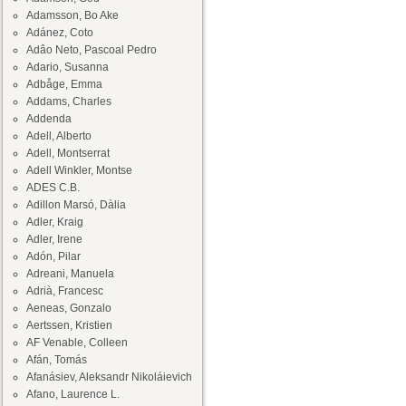
Adamsson, Bo Ake
Adánez, Coto
Adâo Neto, Pascoal Pedro
Adario, Susanna
Adbåge, Emma
Addams, Charles
Addenda
Adell, Alberto
Adell, Montserrat
Adell Winkler, Montse
ADES C.B.
Adillon Marsó, Dàlia
Adler, Kraig
Adler, Irene
Adón, Pilar
Adreani, Manuela
Adrià, Francesc
Aeneas, Gonzalo
Aertssen, Kristien
AF Venable, Colleen
Afán, Tomás
Afanásiev, Aleksandr Nikoláievich
Afano, Laurence L.