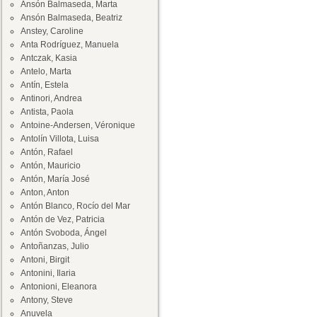
Ansón Balmaseda, Marta
Ansón Balmaseda, Beatriz
Anstey, Caroline
Anta Rodríguez, Manuela
Antczak, Kasia
Antelo, Marta
Antín, Estela
Antinori, Andrea
Antista, Paola
Antoine-Andersen, Véronique
Antolín Villota, Luisa
Antón, Rafael
Antón, Mauricio
Antón, María José
Anton, Anton
Antón Blanco, Rocío del Mar
Antón de Vez, Patricia
Antón Svoboda, Ángel
Antoñanzas, Julio
Antoni, Birgit
Antonini, Ilaria
Antonioni, Eleanora
Antony, Steve
Anuvela