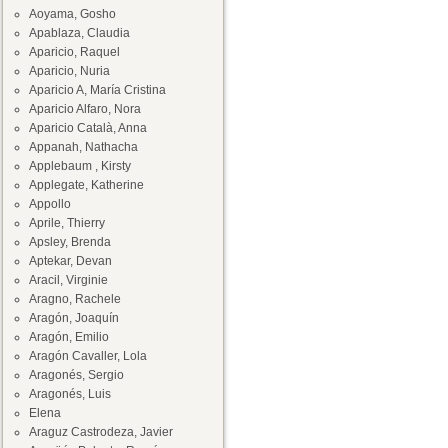
Aoyama, Gosho
Apablaza, Claudia
Aparicio, Raquel
Aparicio, Nuria
Aparicio A, María Cristina
Aparicio Alfaro, Nora
Aparicio Català, Anna
Appanah, Nathacha
Applebaum , Kirsty
Applegate, Katherine
Appollo
Aprile, Thierry
Apsley, Brenda
Aptekar, Devan
Aracil, Virginie
Aragno, Rachele
Aragón, Joaquín
Aragón, Emilio
Aragón Cavaller, Lola
Aragonés, Sergio
Aragonés, Luis
Elena
Araguz Castrodeza, Javier