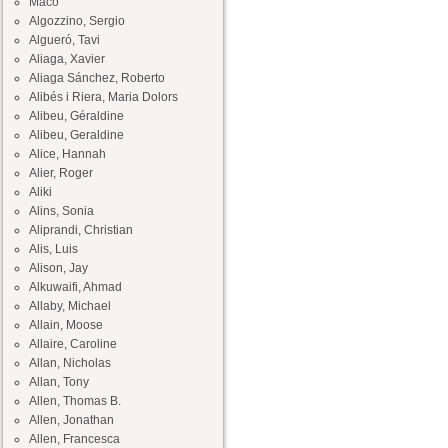
Maco
Algozzino, Sergio
Algueró, Tavi
Aliaga, Xavier
Aliaga Sánchez, Roberto
Alibés i Riera, Maria Dolors
Alibeu, Géraldine
Alibeu, Geraldine
Alice, Hannah
Alier, Roger
Aliki
Alins, Sonia
Aliprandi, Christian
Alis, Luis
Alison, Jay
Alkuwaifi, Ahmad
Allaby, Michael
Allain, Moose
Allaire, Caroline
Allan, Nicholas
Allan, Tony
Allen, Thomas B.
Allen, Jonathan
Allen, Francesca