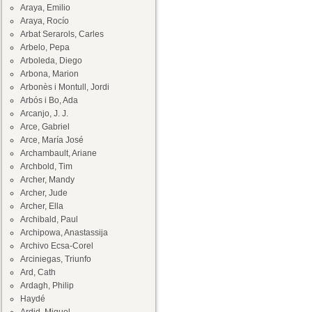
Araya, Emilio
Araya, Rocío
Arbat Serarols, Carles
Arbelo, Pepa
Arboleda, Diego
Arbona, Marion
Arbonès i Montull, Jordi
Arbós i Bo, Ada
Arcanjo, J. J.
Arce, Gabriel
Arce, María José
Archambault, Ariane
Archbold, Tim
Archer, Mandy
Archer, Jude
Archer, Ella
Archibald, Paul
Archipowa, Anastassija
Archivo Ecsa-Corel
Arciniegas, Triunfo
Ard, Cath
Ardagh, Philip
Haydé