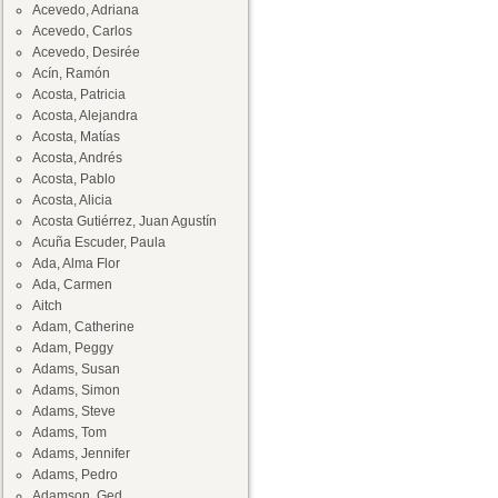
Acevedo, Adriana
Acevedo, Carlos
Acevedo, Desirée
Acín, Ramón
Acosta, Patricia
Acosta, Alejandra
Acosta, Matías
Acosta, Andrés
Acosta, Pablo
Acosta, Alicia
Acosta Gutiérrez, Juan Agustín
Acuña Escuder, Paula
Ada, Alma Flor
Ada, Carmen
Aitch
Adam, Catherine
Adam, Peggy
Adams, Susan
Adams, Simon
Adams, Steve
Adams, Tom
Adams, Jennifer
Adams, Pedro
Adamson, Ged