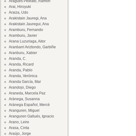
Aragüés Peleato, Ramón
Arai, Hiroyuki
Araiza, Udo
Arakistain Jauregi, Ana
Arakistain Jauregui, Ana
Aramburu, Fernando
Aramburu, Javier
Arana Luzuriaga, Aitor
Aranbarri Ariztondo, Garbiñe
Aranburu, Xabier
Aranda, C.
Aranda, Ricard
Aranda, Pablo
Aranda, Verònica
Aranda García, Mar
Arandojo, Diego
Araneda, Marcela Paz
Arànega, Susanna
Arànega Español, Mercè
Aranguren, Miguel
Aranguren Gallués, Ignacio
Arano, Leire
Arasa, Cinta
Araújo, Jorge