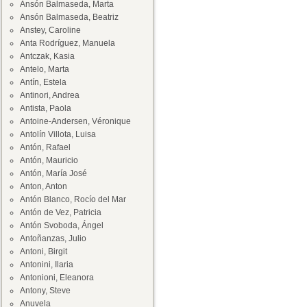
Ansón Balmaseda, Marta
Ansón Balmaseda, Beatriz
Anstey, Caroline
Anta Rodríguez, Manuela
Antczak, Kasia
Antelo, Marta
Antín, Estela
Antinori, Andrea
Antista, Paola
Antoine-Andersen, Véronique
Antolín Villota, Luisa
Antón, Rafael
Antón, Mauricio
Antón, María José
Anton, Anton
Antón Blanco, Rocío del Mar
Antón de Vez, Patricia
Antón Svoboda, Ángel
Antoñanzas, Julio
Antoni, Birgit
Antonini, Ilaria
Antonioni, Eleanora
Antony, Steve
Anuvela