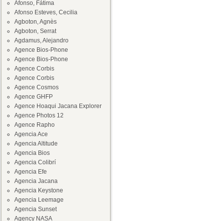
Afonso, Fátima
Afonso Esteves, Cecilia
Agboton, Agnès
Agboton, Serrat
Agdamus, Alejandro
Agence Bios-Phone
Agence Bios-Phone
Agence Corbis
Agence Corbis
Agence Cosmos
Agence GHFP
Agence Hoaqui Jacana Explorer
Agence Photos 12
Agence Rapho
Agencia Ace
Agencia Altitude
Agencia Bios
Agencia Colibrí
Agencia Efe
Agencia Jacana
Agencia Keystone
Agencia Leemage
Agencia Sunset
Agency NASA