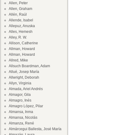
Allen, Peter
Allen, Graham
Allén, Raúl
Allende, Isabel
Allepuz, Anuska
Alles, Hemesh
Alley, R. W.
Allison, Catherine
Allman, Howard
Allman, Howard
Allred, Mike
Allsuch Boardman, Adam
Allué, Josep María
Allwright, Deborah
Allyn, Virginia
Almada, Ariel Andrés
Almagor, Gila
Almagro, Inés
Almagro López, Pilar
Almansa, Inma
Almansa, Nicolás
Almanza, René
Almárcegui Ballesta, José María
Almazán, Laura