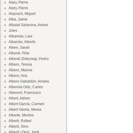
Alary, Pierre
Alary, Pierre
Alayrach, Miguel
Alba, Jaime
Albalat Salanova, Antoni
Joles
Albareda, Laia
Albarrán, Alberto
Albee, Sarah
Alberdi, Pilar
Alberdi Zinkunegi, Pedro
Albero, Teresa
Albero, Marina
Albero, Ana
Albero Gabaldón, Amalia
Alberola Ortiz, Carles
Alberoni, Francesco
Albert, Adrien
Albert García, Carmen
Albert Varela, Mireia
Alberte, Montse
Alberti, Rafael
Alberti, Gino
Albertí i Oriol, Jordi