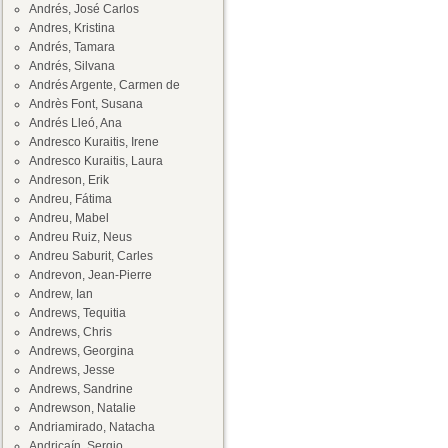
Andrés, José Carlos
Andres, Kristina
Andrés, Tamara
Andrés, Silvana
Andrés Argente, Carmen de
Andrès Font, Susana
Andrés Lleó, Ana
Andresco Kuraitis, Irene
Andresco Kuraitis, Laura
Andreson, Erik
Andreu, Fátima
Andreu, Mabel
Andreu Ruiz, Neus
Andreu Saburit, Carles
Andrevon, Jean-Pierre
Andrew, Ian
Andrews, Tequitia
Andrews, Chris
Andrews, Georgina
Andrews, Jesse
Andrews, Sandrine
Andrewson, Natalie
Andriamirado, Natacha
Andricaín, Sergio