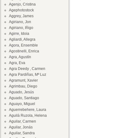
Agenjo, Cristina
Agephotostock
Aggrey, James
Agiriano, Jon
Agiriano, Iñigo
Agirre, Idoia
Agliardi, Allegra
Agora, Ensemble
Agostinelli, Enrica
Agra, Agustín
Agra, Eva
Agra Deedy , Carmen
Agra Pardiñas, Mª Luz
Agramunt, Xavier
Agrimbau, Diego
Aguado, Jesús
Aguado, Santiago
Aguayo, Miguel
Aguerrebehere, Laura
Aguilà Ruzola, Helena
Aguilar, Carmen
Aguilar, Jonás
Aguilar, Sandra