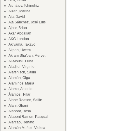
Aira, César
Aitmátov, Tchinghiz
Aizen, Marina
Aja, David
Aja Sánchez, José Luis
Ajhar, Brian
Akar, Abdallah
AKG London
Akiyama, Takayo
Akpan, Uwem
Akram Sha'ban, Mervet
Al-Mousli, Luna
Aladjidi, Virginie
Alafenisch, Salim
Alamán, Olga
Alaminos, María
Álamo, Antonio
Álamos , Pilar
Alane Reason, Sallie
Alani, Ghani
Alapont, Rosa
Alapont Ramon, Pasqual
Alarcao, Renato
Alarcón Muñoz, Violeta