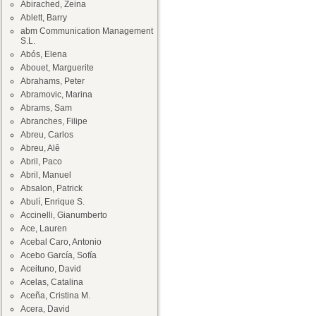
Abirached, Zeina
Ablett, Barry
abm Communication Management
S.L.
Abós, Elena
Abouet, Marguerite
Abrahams, Peter
Abramovic, Marina
Abrams, Sam
Abranches, Filipe
Abreu, Carlos
Abreu, Alê
Abril, Paco
Abril, Manuel
Absalon, Patrick
Abulí, Enrique S.
Accinelli, Gianumberto
Ace, Lauren
Acebal Caro, Antonio
Acebo García, Sofía
Aceituno, David
Acelas, Catalina
Aceña, Cristina M.
Acera, David