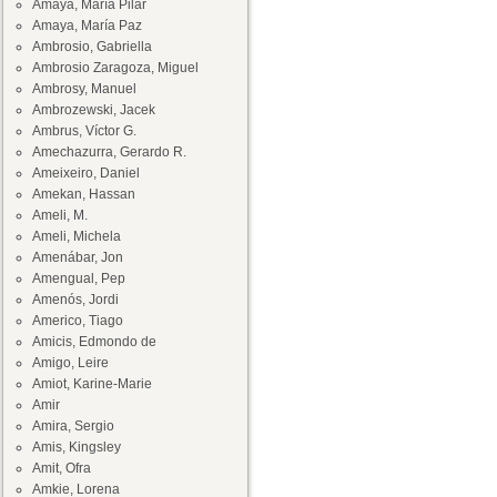
Amaya, María Pilar
Amaya, María Paz
Ambrosio, Gabriella
Ambrosio Zaragoza, Miguel
Ambrosy, Manuel
Ambrozewski, Jacek
Ambrus, Víctor G.
Amechazurra, Gerardo R.
Ameixeiro, Daniel
Amekan, Hassan
Ameli, M.
Ameli, Michela
Amenábar, Jon
Amengual, Pep
Amenós, Jordi
Americo, Tiago
Amicis, Edmondo de
Amigo, Leire
Amiot, Karine-Marie
Amir
Amira, Sergio
Amis, Kingsley
Amit, Ofra
Amkie, Lorena