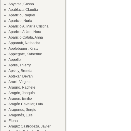
Aoyama, Gosho
Apablaza, Claudia
Aparicio, Raquel
Aparicio, Nuria
Aparicio A, María Cristina
Aparicio Alfaro, Nora
Aparicio Català, Anna
Appanah, Nathacha
Applebaum , Kirsty
Applegate, Katherine
Appollo
Aprile, Thierry
Apsley, Brenda
Aptekar, Devan
Aracil, Virginie
Aragno, Rachele
Aragón, Joaquín
Aragón, Emilio
Aragón Cavaller, Lola
Aragonés, Sergio
Aragonés, Luis
Elena
Araguz Castrodeza, Javier