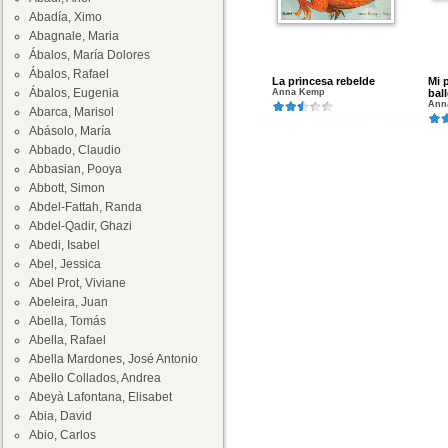
Abadía, Ximo
Abagnale, Maria
Ábalos, María Dolores
Ábalos, Rafael
La princesa rebelde
Mi p
Ábalos, Eugenia
Anna Kemp
ball
Ann
Abarca, Marisol
Abásolo, María
Abbado, Claudio
Abbasian, Pooya
Abbott, Simon
Abdel-Fattah, Randa
Abdel-Qadir, Ghazi
Abedi, Isabel
Abel, Jessica
Abel Prot, Viviane
Abeleira, Juan
Abella, Tomás
Abella, Rafael
Abella Mardones, José Antonio
Abello Collados, Andrea
Abeyà Lafontana, Elisabet
Abia, David
Abio, Carlos