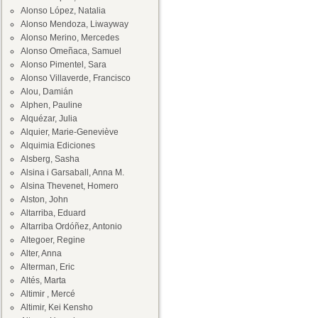
Alonso López, Natalia
Alonso Mendoza, Liwayway
Alonso Merino, Mercedes
Alonso Omeñaca, Samuel
Alonso Pimentel, Sara
Alonso Villaverde, Francisco
Alou, Damián
Alphen, Pauline
Alquézar, Julia
Alquier, Marie-Geneviève
Alquimia Ediciones
Alsberg, Sasha
Alsina i Garsaball, Anna M.
Alsina Thevenet, Homero
Alston, John
Altarriba, Eduard
Altarriba Ordóñez, Antonio
Altegoer, Regine
Alter, Anna
Alterman, Eric
Altés, Marta
Altimir , Mercé
Altimir, Kei Kensho