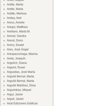
Ardid, Miguel
Ardite, Marta
Ardite, Marta
Arditto, Melissa
Ardley, Neil
Areco, Amelie
Aregui, Matthias
Arellano, Marta M.
Arenal, Sandra
Arend, Doris
Arenz, Ewald
Ares, José Ángel
Arespacochaga, Marina
Areta, Joaquín
Argelich, Diana
Argemí, Roser
Arguedas, José María
Arguilé Bernal, Marta
Arguilé Bernal, Marta
Arguilé Martínez, Elisa
Arguimbau, Miquel
Argul, Javier
Argull, Javier
Arial Ediciones Gráficas