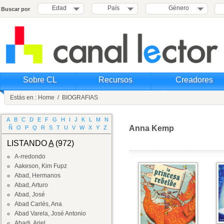
Edad
País
Género
Buscar por
Sobre CL
Recursos
Creadores
Estás en :
Home
/
BIOGRAFIAS
A
B
C
D
E
F
G
H
I
J
K
L
M
N
Anna Kemp
Ñ
O
P
Q
R
S
T
U
V
W
X
Y
Z
LISTANDO
A
(972)
A-rredondo
Aakeson, Kim Fupz
Abad, Hermanos
Abad, Arturo
Abad, José
Abad Carlés, Ana
Abad Varela, José Antonio
Abadi, Ariel