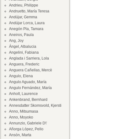
Andrieu, Philippe
Andruetto, María Teresa
Andújar, Gemma
Andújar Lorca, Laura
Anegón Pla, Tamara
Aneiros, Paula
Ang, Joy
Ángel, Albalucia
Angelini, Fabiana
Anglada i Sarriera, Lola
Anguera, Frederic
Anguera Cañellas, Mercè
Angulo, Elena
Angulo Aguado, María
Angulo Fernández, María
Anholt, Laurence
Ankenbrand, Bernhard
Annesdatter Skomsvold, Kjersti
Anno, Mitsumasa
Anno, Moyoko
Annunzio, Gabriele D\'
Añorga López, Pello
Ansón, Marta