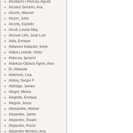
Alcoberro i Pericay, Agustí
Alcolea Serrano, Ana
Alcorlo, Manuel
Alcorn, John
Alcorta, Kasildo
Alcott, Louise May
Alcover Lillo, José Luis
Alda, Enrique
Aldasoro Katarain, Irene
Aldea Lorente, Víctor
Aldecoa, Ignacio
Aldekoa-Otalora Agirre, Alex
Dr. Alderete
Alderson, Lisa
Aldrey, Sergio F.
Aldridge, James
Alegre, Mireia
Alegrete, Enrique
Alegría, Jesús
Aleixandre, Marilar
Alejandre, Jaime
Alejandro, Álvaro
Alejandro, Rocío
Alejandro Moreno, Ana