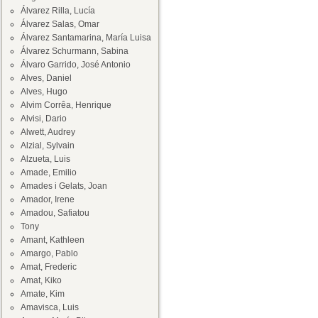
Álvarez Rilla, Lucía
Álvarez Salas, Omar
Álvarez Santamarina, María Luisa
Álvarez Schurmann, Sabina
Álvaro Garrido, José Antonio
Alves, Daniel
Alves, Hugo
Alvim Corrêa, Henrique
Alvisi, Dario
Alwett, Audrey
Alzial, Sylvain
Alzueta, Luis
Amade, Emilio
Amades i Gelats, Joan
Amador, Irene
Amadou, Safiatou
Tony
Amant, Kathleen
Amargo, Pablo
Amat, Frederic
Amat, Kiko
Amate, Kim
Amavisca, Luis