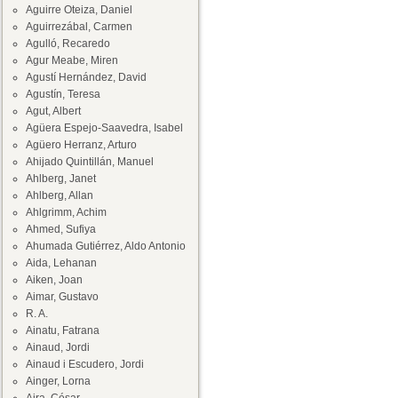
Aguirre Oteiza, Daniel
Aguirrezábal, Carmen
Agulló, Recaredo
Agur Meabe, Miren
Agustí Hernández, David
Agustín, Teresa
Agut, Albert
Agüera Espejo-Saavedra, Isabel
Agüero Herranz, Arturo
Ahijado Quintillán, Manuel
Ahlberg, Janet
Ahlberg, Allan
Ahlgrimm, Achim
Ahmed, Sufiya
Ahumada Gutiérrez, Aldo Antonio
Aida, Lehanan
Aiken, Joan
Aimar, Gustavo
R. A.
Ainatu, Fatrana
Ainaud, Jordi
Ainaud i Escudero, Jordi
Ainger, Lorna