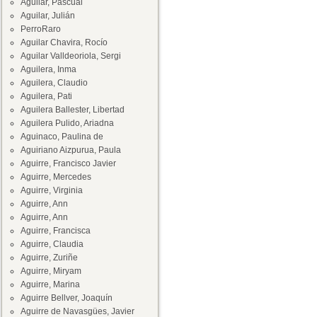
Aguilar, Pascual
Aguilar, Julián
PerroRaro
Aguilar Chavira, Rocío
Aguilar Valldeoriola, Sergi
Aguilera, Inma
Aguilera, Claudio
Aguilera, Pati
Aguilera Ballester, Libertad
Aguilera Pulido, Ariadna
Aguinaco, Paulina de
Aguiriano Aizpurua, Paula
Aguirre, Francisco Javier
Aguirre, Mercedes
Aguirre, Virginia
Aguirre, Ann
Aguirre, Ann
Aguirre, Francisca
Aguirre, Claudia
Aguirre, Zuriñe
Aguirre, Miryam
Aguirre, Marina
Aguirre Bellver, Joaquín
Aguirre de Navasgües, Javier