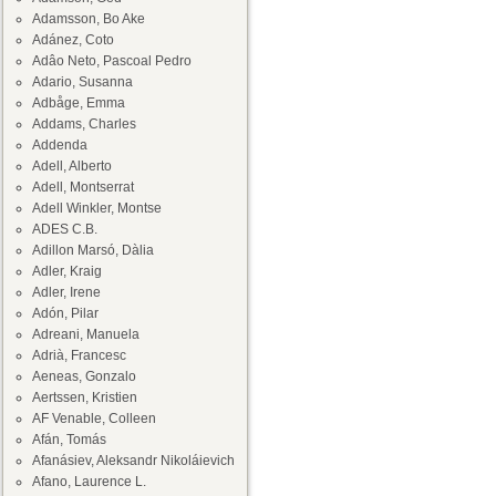
Adamsson, Bo Ake
Adánez, Coto
Adâo Neto, Pascoal Pedro
Adario, Susanna
Adbåge, Emma
Addams, Charles
Addenda
Adell, Alberto
Adell, Montserrat
Adell Winkler, Montse
ADES C.B.
Adillon Marsó, Dàlia
Adler, Kraig
Adler, Irene
Adón, Pilar
Adreani, Manuela
Adrià, Francesc
Aeneas, Gonzalo
Aertssen, Kristien
AF Venable, Colleen
Afán, Tomás
Afanásiev, Aleksandr Nikoláievich
Afano, Laurence L.