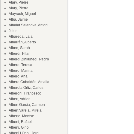
Alary, Pierre
Alary, Pierre
Alayrach, Miguel
Alba, Jaime
Albalat Salanova, Antoni
Joles
Albareda, Laia
Albarrán, Alberto
Albee, Sarah
Alberdi, Pilar
Alberdi Zinkunegi, Pedro
Albero, Teresa
Albero, Marina
Albero, Ana
Albero Gabaldón, Amalia
Alberola Ortiz, Carles
Alberoni, Francesco
Albert, Adrien
Albert García, Carmen
Albert Varela, Mireia
Alberte, Montse
Alberti, Rafael
Alberti, Gino
Albertí i Oriol, Jordi