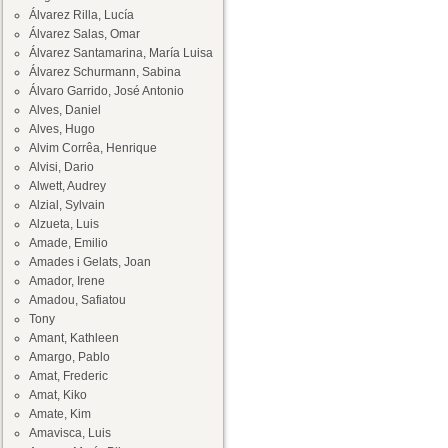
Álvarez Rilla, Lucía
Álvarez Salas, Omar
Álvarez Santamarina, María Luisa
Álvarez Schurmann, Sabina
Álvaro Garrido, José Antonio
Alves, Daniel
Alves, Hugo
Alvim Corrêa, Henrique
Alvisi, Dario
Alwett, Audrey
Alzial, Sylvain
Alzueta, Luis
Amade, Emilio
Amades i Gelats, Joan
Amador, Irene
Amadou, Safiatou
Tony
Amant, Kathleen
Amargo, Pablo
Amat, Frederic
Amat, Kiko
Amate, Kim
Amavisca, Luis