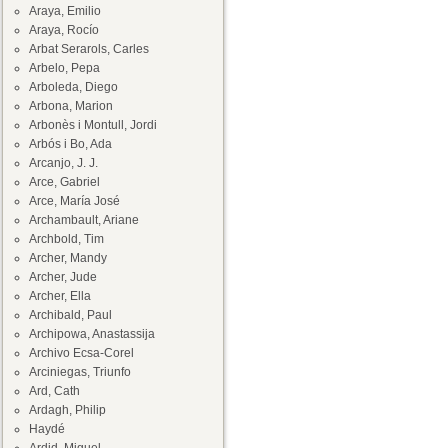
Araya, Emilio
Araya, Rocío
Arbat Serarols, Carles
Arbelo, Pepa
Arboleda, Diego
Arbona, Marion
Arbonès i Montull, Jordi
Arbós i Bo, Ada
Arcanjo, J. J.
Arce, Gabriel
Arce, María José
Archambault, Ariane
Archbold, Tim
Archer, Mandy
Archer, Jude
Archer, Ella
Archibald, Paul
Archipowa, Anastassija
Archivo Ecsa-Corel
Arciniegas, Triunfo
Ard, Cath
Ardagh, Philip
Haydé