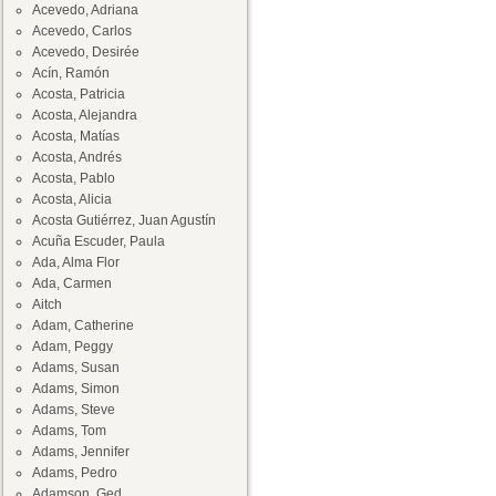
Acevedo, Adriana
Acevedo, Carlos
Acevedo, Desirée
Acín, Ramón
Acosta, Patricia
Acosta, Alejandra
Acosta, Matías
Acosta, Andrés
Acosta, Pablo
Acosta, Alicia
Acosta Gutiérrez, Juan Agustín
Acuña Escuder, Paula
Ada, Alma Flor
Ada, Carmen
Aitch
Adam, Catherine
Adam, Peggy
Adams, Susan
Adams, Simon
Adams, Steve
Adams, Tom
Adams, Jennifer
Adams, Pedro
Adamson, Ged