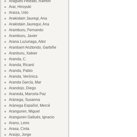
Aragüés Peleato, Ramón
Arai, Hiroyuki
Araiza, Udo
Arakistain Jauregi, Ana
Arakistain Jauregui, Ana
Aramburu, Fernando
Aramburu, Javier
Arana Luzuriaga, Aitor
Aranbarri Ariztondo, Garbiñe
Aranburu, Xabier
Aranda, C.
Aranda, Ricard
Aranda, Pablo
Aranda, Verònica
Aranda García, Mar
Arandojo, Diego
Araneda, Marcela Paz
Arànega, Susanna
Arànega Español, Mercè
Aranguren, Miguel
Aranguren Gallués, Ignacio
Arano, Leire
Arasa, Cinta
Araújo, Jorge