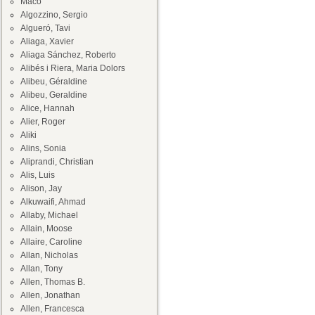
Maco
Algozzino, Sergio
Algueró, Tavi
Aliaga, Xavier
Aliaga Sánchez, Roberto
Alibés i Riera, Maria Dolors
Alibeu, Géraldine
Alibeu, Geraldine
Alice, Hannah
Alier, Roger
Aliki
Alins, Sonia
Aliprandi, Christian
Alis, Luis
Alison, Jay
Alkuwaifi, Ahmad
Allaby, Michael
Allain, Moose
Allaire, Caroline
Allan, Nicholas
Allan, Tony
Allen, Thomas B.
Allen, Jonathan
Allen, Francesca