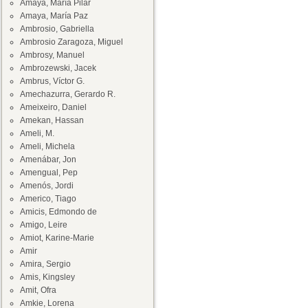
Amaya, María Pilar
Amaya, María Paz
Ambrosio, Gabriella
Ambrosio Zaragoza, Miguel
Ambrosy, Manuel
Ambrozewski, Jacek
Ambrus, Víctor G.
Amechazurra, Gerardo R.
Ameixeiro, Daniel
Amekan, Hassan
Ameli, M.
Ameli, Michela
Amenábar, Jon
Amengual, Pep
Amenós, Jordi
Americo, Tiago
Amicis, Edmondo de
Amigo, Leire
Amiot, Karine-Marie
Amir
Amira, Sergio
Amis, Kingsley
Amit, Ofra
Amkie, Lorena