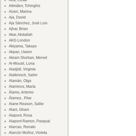
Aira, César
Aitmátov, Tchinghiz
Aizen, Marina
Aja, David
Aja Sánchez, José Luis
Ajhar, Brian
Akar, Abdallah
AKG London
Akiyama, Takayo
Akpan, Uwem
Akram Sha'ban, Mervet
Al-Mousli, Luna
Aladjidi, Virginie
Alafenisch, Salim
Alamán, Olga
Alaminos, María
Álamo, Antonio
Álamos , Pilar
Alane Reason, Sallie
Alani, Ghani
Alapont, Rosa
Alapont Ramon, Pasqual
Alarcao, Renato
Alarcón Muñoz, Violeta