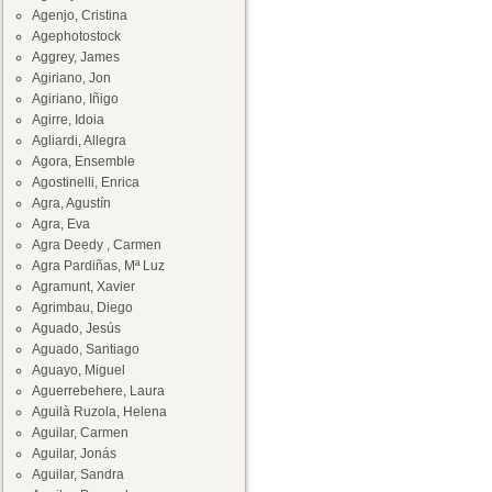
Agenjo, Cristina
Agephotostock
Aggrey, James
Agiriano, Jon
Agiriano, Iñigo
Agirre, Idoia
Agliardi, Allegra
Agora, Ensemble
Agostinelli, Enrica
Agra, Agustín
Agra, Eva
Agra Deedy , Carmen
Agra Pardiñas, Mª Luz
Agramunt, Xavier
Agrimbau, Diego
Aguado, Jesús
Aguado, Santiago
Aguayo, Miguel
Aguerrebehere, Laura
Aguilà Ruzola, Helena
Aguilar, Carmen
Aguilar, Jonás
Aguilar, Sandra