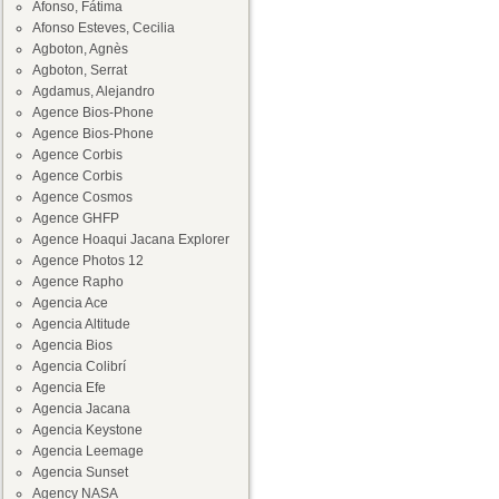
Afonso, Fátima
Afonso Esteves, Cecilia
Agboton, Agnès
Agboton, Serrat
Agdamus, Alejandro
Agence Bios-Phone
Agence Bios-Phone
Agence Corbis
Agence Corbis
Agence Cosmos
Agence GHFP
Agence Hoaqui Jacana Explorer
Agence Photos 12
Agence Rapho
Agencia Ace
Agencia Altitude
Agencia Bios
Agencia Colibrí
Agencia Efe
Agencia Jacana
Agencia Keystone
Agencia Leemage
Agencia Sunset
Agency NASA