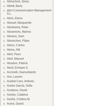
Abirached, Zeina
Ablett, Barry
abm Communication Management
S.L.
Abós, Elena
Abouet, Marguerite
Abrahams, Peter
Abramovic, Marina
Abrams, Sam
Abranches, Filipe
Abreu, Carlos
Abreu, Alê
Abril, Paco
Abril, Manuel
Absalon, Patrick
Abulí, Enrique S.
Accinelli, Gianumberto
Ace, Lauren
Acebal Caro, Antonio
Acebo García, Sofía
Aceituno, David
Acelas, Catalina
Aceña, Cristina M.
Acera, David