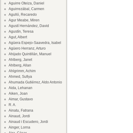
Aguirre Oteiza, Daniel
Aguirrezábal, Carmen
Agulló, Recaredo
Agur Meabe, Miren
Agustí Hernández, David
Agustín, Teresa
Agut, Albert
Agüera Espejo-Saavedra, Isabel
Agüero Herranz, Arturo
Ahijado Quintillán, Manuel
Ahlberg, Janet
Ahlberg, Allan
Ahlgrimm, Achim
Ahmed, Sufiya
Ahumada Gutiérrez, Aldo Antonio
Aida, Lehanan
Aiken, Joan
Aimar, Gustavo
R. A.
Ainatu, Fatrana
Ainaud, Jordi
Ainaud i Escudero, Jordi
Ainger, Lorna