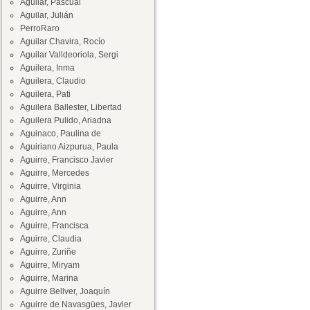
Aguilar, Pascual
Aguilar, Julián
PerroRaro
Aguilar Chavira, Rocío
Aguilar Valldeoriola, Sergi
Aguilera, Inma
Aguilera, Claudio
Aguilera, Pati
Aguilera Ballester, Libertad
Aguilera Pulido, Ariadna
Aguinaco, Paulina de
Aguiriano Aizpurua, Paula
Aguirre, Francisco Javier
Aguirre, Mercedes
Aguirre, Virginia
Aguirre, Ann
Aguirre, Ann
Aguirre, Francisca
Aguirre, Claudia
Aguirre, Zuriñe
Aguirre, Miryam
Aguirre, Marina
Aguirre Bellver, Joaquín
Aguirre de Navasgües, Javier