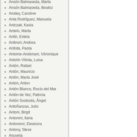
Ansón Balmaseda, Marta
Ansón Balmaseda, Beatriz
Anstey, Caroline
Anta Rodríguez, Manuela
Antczak, Kasia
Antelo, Marta
Antín, Estela
Antinori, Andrea
Antista, Paola
Antoine-Andersen, Véronique
Antolín Villota, Luisa
Antón, Rafael
Antón, Mauricio
Antón, María José
Anton, Anton
Antón Blanco, Rocío del Mar
Antón de Vez, Patricia
Antón Svoboda, Ángel
Antoñanzas, Julio
Antoni, Birgit
Antonini, Ilaria
Antonioni, Eleanora
Antony, Steve
Anuvela