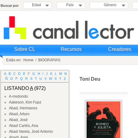
Edad
País
Género
Buscar por
Sobre CL
Recursos
Creadores
Estás en :
Home
/
BIOGRAFIAS
A
B
C
D
E
F
G
H
I
J
K
L
M
N
Toni Deu
Ñ
O
P
Q
R
S
T
U
V
W
X
Y
Z
LISTANDO
A
(972)
A-rredondo
Aakeson, Kim Fupz
Abad, Hermanos
Abad, Arturo
Abad, José
Abad Carlés, Ana
Abad Varela, José Antonio
Abadi, Ariel