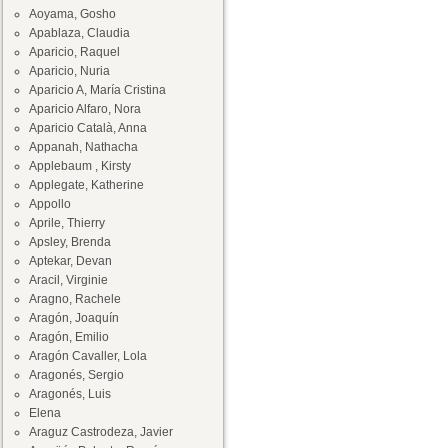
Aoyama, Gosho
Apablaza, Claudia
Aparicio, Raquel
Aparicio, Nuria
Aparicio A, María Cristina
Aparicio Alfaro, Nora
Aparicio Català, Anna
Appanah, Nathacha
Applebaum , Kirsty
Applegate, Katherine
Appollo
Aprile, Thierry
Apsley, Brenda
Aptekar, Devan
Aracil, Virginie
Aragno, Rachele
Aragón, Joaquín
Aragón, Emilio
Aragón Cavaller, Lola
Aragonés, Sergio
Aragonés, Luis
Elena
Araguz Castrodeza, Javier