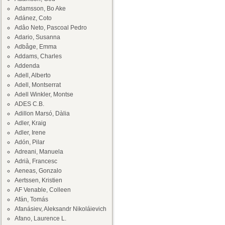
Adamsson, Bo Ake
Adánez, Coto
Adâo Neto, Pascoal Pedro
Adario, Susanna
Adbåge, Emma
Addams, Charles
Addenda
Adell, Alberto
Adell, Montserrat
Adell Winkler, Montse
ADES C.B.
Adillon Marsó, Dàlia
Adler, Kraig
Adler, Irene
Adón, Pilar
Adreani, Manuela
Adrià, Francesc
Aeneas, Gonzalo
Aertssen, Kristien
AF Venable, Colleen
Afán, Tomás
Afanásiev, Aleksandr Nikoláievich
Afano, Laurence L.