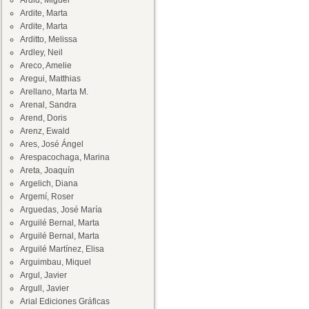
Ardid, Miguel
Ardite, Marta
Ardite, Marta
Arditto, Melissa
Ardley, Neil
Areco, Amelie
Aregui, Matthias
Arellano, Marta M.
Arenal, Sandra
Arend, Doris
Arenz, Ewald
Ares, José Ángel
Arespacochaga, Marina
Areta, Joaquín
Argelich, Diana
Argemí, Roser
Arguedas, José María
Arguilé Bernal, Marta
Arguilé Bernal, Marta
Arguilé Martínez, Elisa
Arguimbau, Miquel
Argul, Javier
Argull, Javier
Arial Ediciones Gráficas