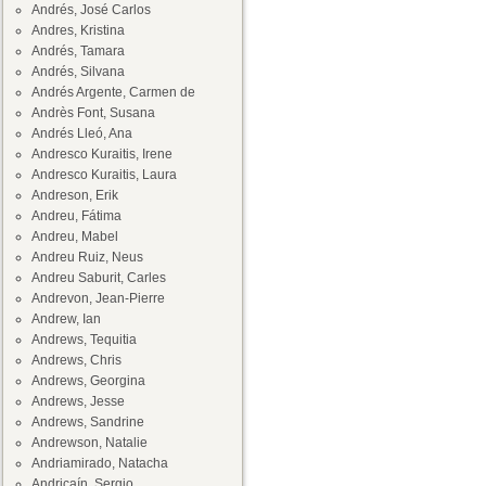
Andrés, José Carlos
Andres, Kristina
Andrés, Tamara
Andrés, Silvana
Andrés Argente, Carmen de
Andrès Font, Susana
Andrés Lleó, Ana
Andresco Kuraitis, Irene
Andresco Kuraitis, Laura
Andreson, Erik
Andreu, Fátima
Andreu, Mabel
Andreu Ruiz, Neus
Andreu Saburit, Carles
Andrevon, Jean-Pierre
Andrew, Ian
Andrews, Tequitia
Andrews, Chris
Andrews, Georgina
Andrews, Jesse
Andrews, Sandrine
Andrewson, Natalie
Andriamirado, Natacha
Andricaín, Sergio