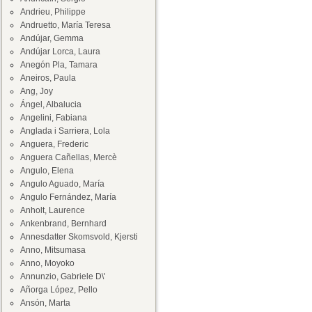
Andrieu, Philippe
Andruetto, María Teresa
Andújar, Gemma
Andújar Lorca, Laura
Anegón Pla, Tamara
Aneiros, Paula
Ang, Joy
Ángel, Albalucia
Angelini, Fabiana
Anglada i Sarriera, Lola
Anguera, Frederic
Anguera Cañellas, Mercè
Angulo, Elena
Angulo Aguado, María
Angulo Fernández, María
Anholt, Laurence
Ankenbrand, Bernhard
Annesdatter Skomsvold, Kjersti
Anno, Mitsumasa
Anno, Moyoko
Annunzio, Gabriele D\'
Añorga López, Pello
Ansón, Marta