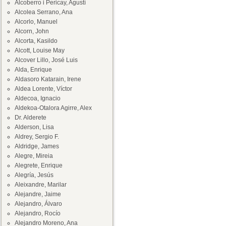
Alcoberro i Pericay, Agustí
Alcolea Serrano, Ana
Alcorlo, Manuel
Alcorn, John
Alcorta, Kasildo
Alcott, Louise May
Alcover Lillo, José Luis
Alda, Enrique
Aldasoro Katarain, Irene
Aldea Lorente, Víctor
Aldecoa, Ignacio
Aldekoa-Otalora Agirre, Alex
Dr. Alderete
Alderson, Lisa
Aldrey, Sergio F.
Aldridge, James
Alegre, Mireia
Alegrete, Enrique
Alegría, Jesús
Aleixandre, Marilar
Alejandre, Jaime
Alejandro, Álvaro
Alejandro, Rocío
Alejandro Moreno, Ana