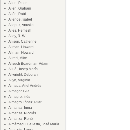
Allen, Peter
Allen, Graham
Allén, Raúl
Allende, Isabel
Allepuz, Anuska
Alles, Hemesh
Alley, R. W.
Allison, Catherine
Allman, Howard
Allman, Howard
Allred, Mike
Allsuch Boardman, Adam
Allué, Josep María
Allwright, Deborah
Allyn, Virginia
Almada, Ariel Andrés
Almagor, Gila
Almagro, Inés
Almagro López, Pilar
Almansa, Inma
Almansa, Nicolás
Almanza, René
Almárcegui Ballesta, José María
Almazán, Laura