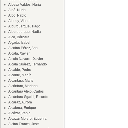
Albesa Valdés, Núria
Albó, Nuria
Albo, Pablo
Albouy, Vicent
Alburquerque, Tiago
Alburquerque, Nádia
Alca, Bárbara
Alçada, Isabel
Alcaina Pérez, Ana
Alcalá, Xavier
Alcalá Navarro, Xavier
Alcalá Suárez, Fernando
Alcalde, Pedro
Alcalde, Merlín
Alcántara, Maite
Alcántara, Mariana
Alcántara Alejo, Carlos
Alcántara Sgarbi, Ricardo
Alcaraz, Aurora
Alcatena, Enrique
Alcázar, Pablo
Alcázar Molero, Eugenia
Alcina Franch, José