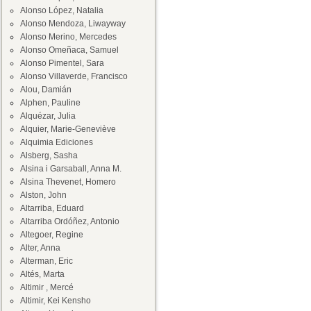
Alonso López, Natalia
Alonso Mendoza, Liwayway
Alonso Merino, Mercedes
Alonso Omeñaca, Samuel
Alonso Pimentel, Sara
Alonso Villaverde, Francisco
Alou, Damián
Alphen, Pauline
Alquézar, Julia
Alquier, Marie-Geneviève
Alquimia Ediciones
Alsberg, Sasha
Alsina i Garsaball, Anna M.
Alsina Thevenet, Homero
Alston, John
Altarriba, Eduard
Altarriba Ordóñez, Antonio
Altegoer, Regine
Alter, Anna
Alterman, Eric
Altés, Marta
Altimir , Mercé
Altimir, Kei Kensho