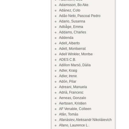
Adamsson, Bo Ake
Adánez, Coto
Adâo Neto, Pascoal Pedro
Adario, Susanna
Adbåge, Emma
Addams, Charles
Addenda
Adell, Alberto
Adell, Montserrat
Adell Winkler, Montse
ADES C.B.
Adillon Marsó, Dàlia
Adler, Kraig
Adler, Irene
Adón, Pilar
Adreani, Manuela
Adrià, Francesc
Aeneas, Gonzalo
Aertssen, Kristien
AF Venable, Colleen
Afán, Tomás
Afanásiev, Aleksandr Nikoláievich
Afano, Laurence L.