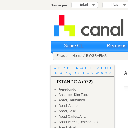
Edad
País
Buscar por
Sobre CL
Recursos
Estás en :
Home
/
BIOGRAFIAS
A
B
C
D
E
F
G
H
I
J
K
L
M
N
A
Ñ
O
P
Q
R
S
T
U
V
W
X
Y
Z
LISTANDO
A
(972)
A-rredondo
Aakeson, Kim Fupz
Abad, Hermanos
Abad, Arturo
Abad, José
Abad Carlés, Ana
Abad Varela, José Antonio
Abadi, Ariel