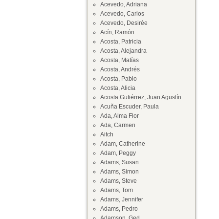
Acevedo, Adriana
Acevedo, Carlos
Acevedo, Desirée
Acín, Ramón
Acosta, Patricia
Acosta, Alejandra
Acosta, Matías
Acosta, Andrés
Acosta, Pablo
Acosta, Alicia
Acosta Gutiérrez, Juan Agustín
Acuña Escuder, Paula
Ada, Alma Flor
Ada, Carmen
Aitch
Adam, Catherine
Adam, Peggy
Adams, Susan
Adams, Simon
Adams, Steve
Adams, Tom
Adams, Jennifer
Adams, Pedro
Adamson, Ged