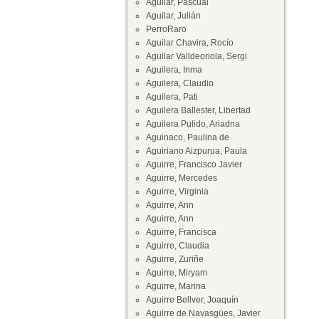
Aguilar, Pascual
Aguilar, Julián
PerroRaro
Aguilar Chavira, Rocío
Aguilar Valldeoriola, Sergi
Aguilera, Inma
Aguilera, Claudio
Aguilera, Pati
Aguilera Ballester, Libertad
Aguilera Pulido, Ariadna
Aguinaco, Paulina de
Aguiriano Aizpurua, Paula
Aguirre, Francisco Javier
Aguirre, Mercedes
Aguirre, Virginia
Aguirre, Ann
Aguirre, Ann
Aguirre, Francisca
Aguirre, Claudia
Aguirre, Zuriñe
Aguirre, Miryam
Aguirre, Marina
Aguirre Bellver, Joaquín
Aguirre de Navasgües, Javier