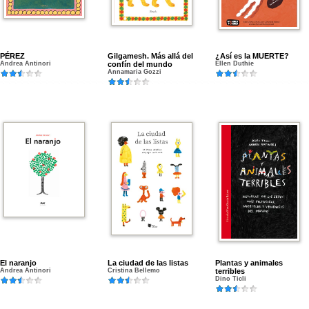
PÉREZ
Gilgamesh. Más allá del
¿Así es la MUERTE?
Andrea Antinori
confín del mundo
Ellen Duthie
Annamaria Gozzi
El naranjo
La ciudad de las listas
Plantas y animales
Andrea Antinori
Cristina Bellemo
terribles
Dino Ticli