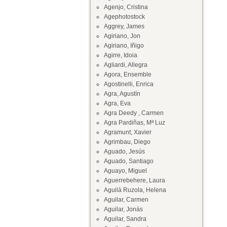
Agenjo, Cristina
Agephotostock
Aggrey, James
Agiriano, Jon
Agiriano, Iñigo
Agirre, Idoia
Agliardi, Allegra
Agora, Ensemble
Agostinelli, Enrica
Agra, Agustín
Agra, Eva
Agra Deedy , Carmen
Agra Pardiñas, Mª Luz
Agramunt, Xavier
Agrimbau, Diego
Aguado, Jesús
Aguado, Santiago
Aguayo, Miguel
Aguerrebehere, Laura
Aguilà Ruzola, Helena
Aguilar, Carmen
Aguilar, Jonás
Aguilar, Sandra