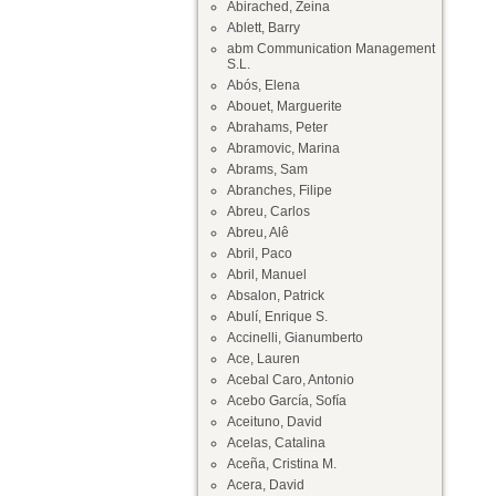
Abirached, Zeina
Ablett, Barry
abm Communication Management
S.L.
Abós, Elena
Abouet, Marguerite
Abrahams, Peter
Abramovic, Marina
Abrams, Sam
Abranches, Filipe
Abreu, Carlos
Abreu, Alê
Abril, Paco
Abril, Manuel
Absalon, Patrick
Abulí, Enrique S.
Accinelli, Gianumberto
Ace, Lauren
Acebal Caro, Antonio
Acebo García, Sofía
Aceituno, David
Acelas, Catalina
Aceña, Cristina M.
Acera, David