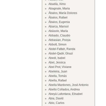
Abadía, Ximo
Abagnale, Maria
Ábalos, María Dolores
Ábalos, Rafael
Ábalos, Eugenia
Abarca, Marisol
Abásolo, María
Abbado, Claudio
Abbasian, Pooya
Abbott, Simon
Abdel-Fattah, Randa
Abdel-Qadir, Ghazi
Abedi, Isabel
Abel, Jessica
Abel Prot, Viviane
Abeleira, Juan
Abella, Tomás
Abella, Rafael
Abella Mardones, José Antonio
Abello Collados, Andrea
Abeyà Lafontana, Elisabet
Abia, David
Abio, Carlos