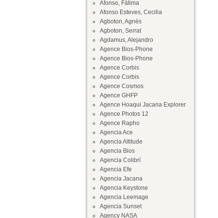
Afonso, Fátima
Afonso Esteves, Cecilia
Agboton, Agnès
Agboton, Serrat
Agdamus, Alejandro
Agence Bios-Phone
Agence Bios-Phone
Agence Corbis
Agence Corbis
Agence Cosmos
Agence GHFP
Agence Hoaqui Jacana Explorer
Agence Photos 12
Agence Rapho
Agencia Ace
Agencia Altitude
Agencia Bios
Agencia Colibrí
Agencia Efe
Agencia Jacana
Agencia Keystone
Agencia Leemage
Agencia Sunset
Agency NASA