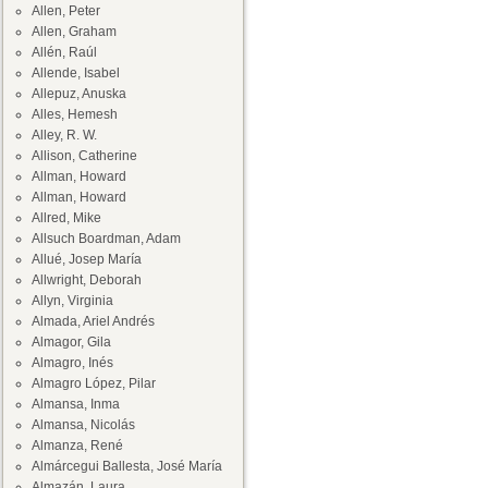
Allen, Peter
Allen, Graham
Allén, Raúl
Allende, Isabel
Allepuz, Anuska
Alles, Hemesh
Alley, R. W.
Allison, Catherine
Allman, Howard
Allman, Howard
Allred, Mike
Allsuch Boardman, Adam
Allué, Josep María
Allwright, Deborah
Allyn, Virginia
Almada, Ariel Andrés
Almagor, Gila
Almagro, Inés
Almagro López, Pilar
Almansa, Inma
Almansa, Nicolás
Almanza, René
Almárcegui Ballesta, José María
Almazán, Laura