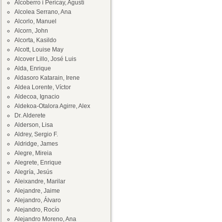
Alcoberro i Pericay, Agustí
Alcolea Serrano, Ana
Alcorlo, Manuel
Alcorn, John
Alcorta, Kasildo
Alcott, Louise May
Alcover Lillo, José Luis
Alda, Enrique
Aldasoro Katarain, Irene
Aldea Lorente, Víctor
Aldecoa, Ignacio
Aldekoa-Otalora Agirre, Alex
Dr. Alderete
Alderson, Lisa
Aldrey, Sergio F.
Aldridge, James
Alegre, Mireia
Alegrete, Enrique
Alegría, Jesús
Aleixandre, Marilar
Alejandre, Jaime
Alejandro, Álvaro
Alejandro, Rocío
Alejandro Moreno, Ana