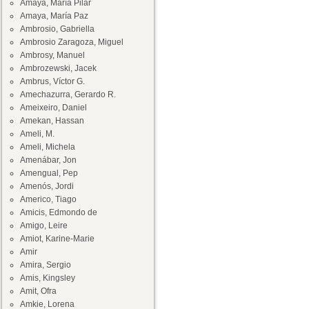
Amaya, María Pilar
Amaya, María Paz
Ambrosio, Gabriella
Ambrosio Zaragoza, Miguel
Ambrosy, Manuel
Ambrozewski, Jacek
Ambrus, Víctor G.
Amechazurra, Gerardo R.
Ameixeiro, Daniel
Amekan, Hassan
Ameli, M.
Ameli, Michela
Amenábar, Jon
Amengual, Pep
Amenós, Jordi
Americo, Tiago
Amicis, Edmondo de
Amigo, Leire
Amiot, Karine-Marie
Amir
Amira, Sergio
Amis, Kingsley
Amit, Ofra
Amkie, Lorena