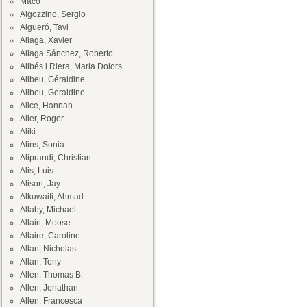
Maco
Algozzino, Sergio
Algueró, Tavi
Aliaga, Xavier
Aliaga Sánchez, Roberto
Alibés i Riera, Maria Dolors
Alibeu, Géraldine
Alibeu, Geraldine
Alice, Hannah
Alier, Roger
Aliki
Alins, Sonia
Aliprandi, Christian
Alis, Luis
Alison, Jay
Alkuwaifi, Ahmad
Allaby, Michael
Allain, Moose
Allaire, Caroline
Allan, Nicholas
Allan, Tony
Allen, Thomas B.
Allen, Jonathan
Allen, Francesca