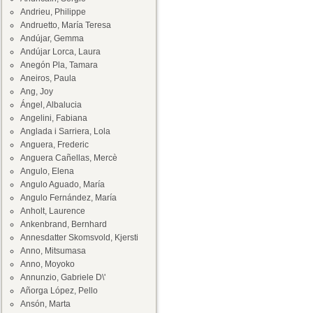
Andrieu, Philippe
Andruetto, María Teresa
Andújar, Gemma
Andújar Lorca, Laura
Anegón Pla, Tamara
Aneiros, Paula
Ang, Joy
Ángel, Albalucia
Angelini, Fabiana
Anglada i Sarriera, Lola
Anguera, Frederic
Anguera Cañellas, Mercè
Angulo, Elena
Angulo Aguado, María
Angulo Fernández, María
Anholt, Laurence
Ankenbrand, Bernhard
Annesdatter Skomsvold, Kjersti
Anno, Mitsumasa
Anno, Moyoko
Annunzio, Gabriele D\'
Añorga López, Pello
Ansón, Marta