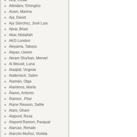
Aira, César
Aitmátov, Tchinghiz
Aizen, Marina
Aja, David
Aja Sánchez, José Luis
Ajhar, Brian
Akar, Abdallah
AKG London
Akiyama, Takayo
Akpan, Uwem
Akram Sha'ban, Mervet
Al-Mousli, Luna
Aladjidi, Virginie
Alafenisch, Salim
Alamán, Olga
Alaminos, María
Álamo, Antonio
Álamos , Pilar
Alane Reason, Sallie
Alani, Ghani
Alapont, Rosa
Alapont Ramon, Pasqual
Alarcao, Renato
Alarcón Muñoz, Violeta