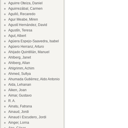
Aguirre Oteiza, Daniel
Aguirrezábal, Carmen
Agulló, Recaredo
Agur Meabe, Miren
Agustí Hernández, David
Agustín, Teresa
Agut, Albert
Agüera Espejo-Saavedra, Isabel
Agüero Herranz, Arturo
Ahijado Quintillán, Manuel
Ahlberg, Janet
Ahlberg, Allan
Ahlgrimm, Achim
Ahmed, Sufiya
Ahumada Gutiérrez, Aldo Antonio
Aida, Lehanan
Aiken, Joan
Aimar, Gustavo
R. A.
Ainatu, Fatrana
Ainaud, Jordi
Ainaud i Escudero, Jordi
Ainger, Lorna