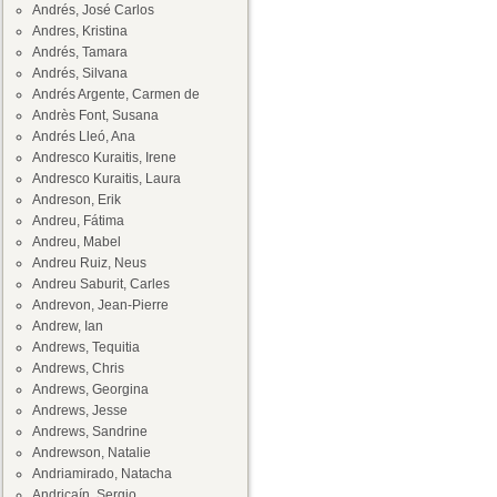
Andrés, José Carlos
Andres, Kristina
Andrés, Tamara
Andrés, Silvana
Andrés Argente, Carmen de
Andrès Font, Susana
Andrés Lleó, Ana
Andresco Kuraitis, Irene
Andresco Kuraitis, Laura
Andreson, Erik
Andreu, Fátima
Andreu, Mabel
Andreu Ruiz, Neus
Andreu Saburit, Carles
Andrevon, Jean-Pierre
Andrew, Ian
Andrews, Tequitia
Andrews, Chris
Andrews, Georgina
Andrews, Jesse
Andrews, Sandrine
Andrewson, Natalie
Andriamirado, Natacha
Andricaín, Sergio