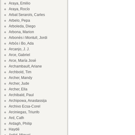
Araya, Emilio
Araya, Rocío
Arbat Serarols, Carles
Arbelo, Pepa
Arboleda, Diego
Arbona, Marion
Arbonès i Montull, Jordi
Arbós i Bo, Ada
Arcanjo, J. J.
Arce, Gabriel
Arce, María José
Archambault, Ariane
Archbold, Tim
Archer, Mandy
Archer, Jude
Archer, Ella
Archibald, Paul
Archipowa, Anastassija
Archivo Ecsa-Corel
Arciniegas, Triunfo
Ard, Cath
Ardagh, Philip
Haydé