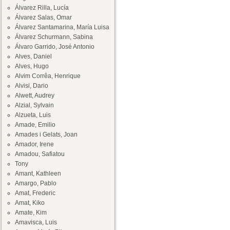
Álvarez Rilla, Lucía
Álvarez Salas, Omar
Álvarez Santamarina, María Luisa
Álvarez Schurmann, Sabina
Álvaro Garrido, José Antonio
Alves, Daniel
Alves, Hugo
Alvim Corrêa, Henrique
Alvisi, Dario
Alwett, Audrey
Alzial, Sylvain
Alzueta, Luis
Amade, Emilio
Amades i Gelats, Joan
Amador, Irene
Amadou, Safiatou
Tony
Amant, Kathleen
Amargo, Pablo
Amat, Frederic
Amat, Kiko
Amate, Kim
Amavisca, Luis