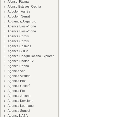
Afonso, Fátima
Afonso Esteves, Cecilia
Agboton, Agnès
Agboton, Serrat
Agdamus, Alejandro
Agence Bios-Phone
Agence Bios-Phone
Agence Corbis
Agence Corbis
Agence Cosmos
Agence GHFP
Agence Hoaqui Jacana Explorer
Agence Photos 12
Agence Rapho
Agencia Ace
Agencia Altitude
Agencia Bios
Agencia Colibrí
Agencia Efe
Agencia Jacana
Agencia Keystone
Agencia Leemage
Agencia Sunset
Agency NASA