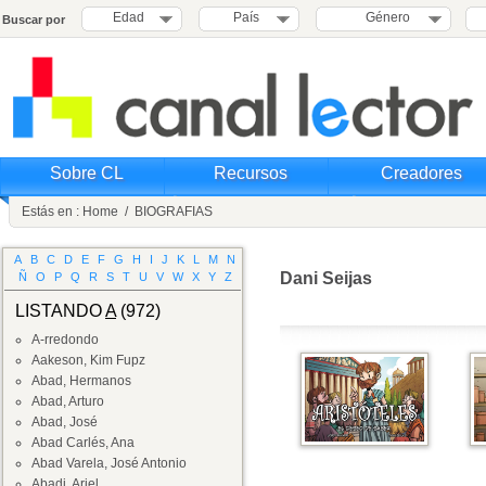
Edad
País
Género
Buscar por
Sobre CL
Recursos
Creadores
Estás en :
Home
/
BIOGRAFIAS
A
B
C
D
E
F
G
H
I
J
K
L
M
N
Dani Seijas
Ñ
O
P
Q
R
S
T
U
V
W
X
Y
Z
LISTANDO
A
(972)
A-rredondo
Aakeson, Kim Fupz
Abad, Hermanos
Abad, Arturo
Abad, José
Abad Carlés, Ana
Abad Varela, José Antonio
Abadi, Ariel