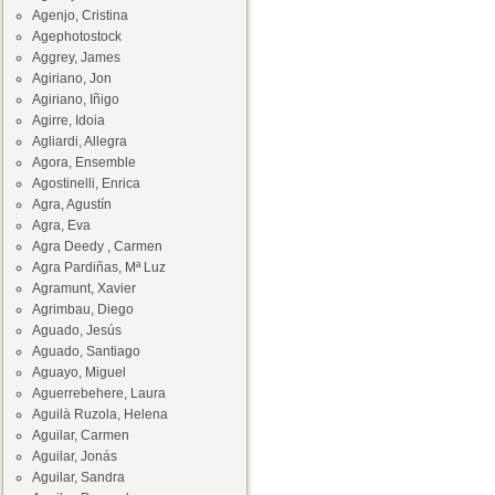
Agenjo, Cristina
Agephotostock
Aggrey, James
Agiriano, Jon
Agiriano, Iñigo
Agirre, Idoia
Agliardi, Allegra
Agora, Ensemble
Agostinelli, Enrica
Agra, Agustín
Agra, Eva
Agra Deedy , Carmen
Agra Pardiñas, Mª Luz
Agramunt, Xavier
Agrimbau, Diego
Aguado, Jesús
Aguado, Santiago
Aguayo, Miguel
Aguerrebehere, Laura
Aguilà Ruzola, Helena
Aguilar, Carmen
Aguilar, Jonás
Aguilar, Sandra