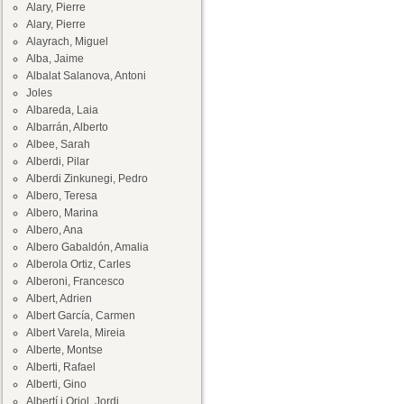
Alary, Pierre
Alary, Pierre
Alayrach, Miguel
Alba, Jaime
Albalat Salanova, Antoni
Joles
Albareda, Laia
Albarrán, Alberto
Albee, Sarah
Alberdi, Pilar
Alberdi Zinkunegi, Pedro
Albero, Teresa
Albero, Marina
Albero, Ana
Albero Gabaldón, Amalia
Alberola Ortiz, Carles
Alberoni, Francesco
Albert, Adrien
Albert García, Carmen
Albert Varela, Mireia
Alberte, Montse
Alberti, Rafael
Alberti, Gino
Albertí i Oriol, Jordi