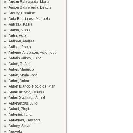
Ansón Balmaseda, Marta
Ansón Balmaseda, Beatriz
Anstey, Caroline
Anta Rodríguez, Manuela
Antczak, Kasia
Antelo, Marta
Antín, Estela
Antinori, Andrea
Antista, Paola
Antoine-Andersen, Véronique
Antolín Villota, Luisa
Antón, Rafael
Antón, Mauricio
Antón, María José
Anton, Anton
Antón Blanco, Rocío del Mar
Antón de Vez, Patricia
Antón Svoboda, Ángel
Antoñanzas, Julio
Antoni, Birgit
Antonini, Ilaria
Antonioni, Eleanora
Antony, Steve
Anuvela