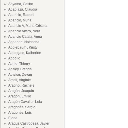
Aoyama, Gosho
Apablaza, Claudia
Aparicio, Raquel
Aparicio, Nuria
Aparicio A, María Cristina
Aparicio Alfaro, Nora
Aparicio Català, Anna
Appanah, Nathacha
Applebaum , Kirsty
Applegate, Katherine
Appollo
Aprile, Thierry
Apsley, Brenda
Aptekar, Devan
Aracil, Virginie
Aragno, Rachele
Aragón, Joaquín
Aragón, Emilio
Aragón Cavaller, Lola
Aragonés, Sergio
Aragonés, Luis
Elena
Araguz Castrodeza, Javier