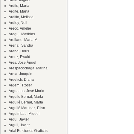
Ardid, Miguel
Ardite, Marta
Ardite, Marta
Arditto, Melissa
Ardley, Neil
Areco, Amelie
Aregui, Matthias
Arellano, Marta M.
Arenal, Sandra
Arend, Doris
Arenz, Ewald
Ares, José Ángel
Arespacochaga, Marina
Areta, Joaquín
Argelich, Diana
Argemí, Roser
Arguedas, José María
Arguilé Bernal, Marta
Arguilé Bernal, Marta
Arguilé Martínez, Elisa
Arguimbau, Miquel
Argul, Javier
Argull, Javier
Arial Ediciones Gráficas