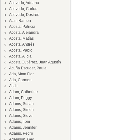
Acevedo, Adriana
Acevedo, Carlos
Acevedo, Desirée
Acín, Ramón
Acosta, Patricia
Acosta, Alejandra
Acosta, Matías
Acosta, Andrés
Acosta, Pablo
Acosta, Alicia
Acosta Gutiérrez, Juan Agustín
Acuña Escuder, Paula
Ada, Alma Flor
Ada, Carmen
Aitch
Adam, Catherine
Adam, Peggy
Adams, Susan
Adams, Simon
Adams, Steve
Adams, Tom
Adams, Jennifer
Adams, Pedro
Adamson, Ged