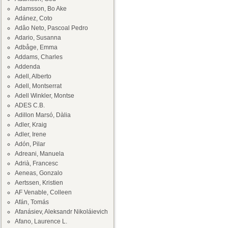
Adamsson, Bo Ake
Adánez, Coto
Adâo Neto, Pascoal Pedro
Adario, Susanna
Adbåge, Emma
Addams, Charles
Addenda
Adell, Alberto
Adell, Montserrat
Adell Winkler, Montse
ADES C.B.
Adillon Marsó, Dàlia
Adler, Kraig
Adler, Irene
Adón, Pilar
Adreani, Manuela
Adrià, Francesc
Aeneas, Gonzalo
Aertssen, Kristien
AF Venable, Colleen
Afán, Tomás
Afanásiev, Aleksandr Nikoláievich
Afano, Laurence L.