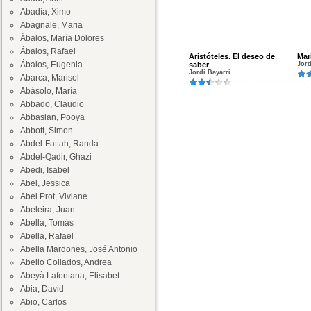
Abadía, Ximo
Abagnale, Maria
Ábalos, María Dolores
Ábalos, Rafael
Aristóteles. El deseo de
Mar
Ábalos, Eugenia
saber
Jord
Jordi Bayarri
Abarca, Marisol
Abásolo, María
Abbado, Claudio
Abbasian, Pooya
Abbott, Simon
Abdel-Fattah, Randa
Abdel-Qadir, Ghazi
Abedi, Isabel
Abel, Jessica
Abel Prot, Viviane
Abeleira, Juan
Abella, Tomás
Abella, Rafael
Abella Mardones, José Antonio
Abello Collados, Andrea
Abeyà Lafontana, Elisabet
Abia, David
Abio, Carlos