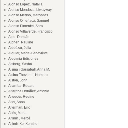
Alonso López, Natalia
Alonso Mendoza, Liwayway
Alonso Merino, Mercedes
Alonso Omeñaca, Samuel
Alonso Pimentel, Sara
Alonso Villaverde, Francisco
Alou, Damián
Alphen, Pauline
Alquézar, Julia
Alquier, Marie-Geneviève
Alquimia Ediciones
Alsberg, Sasha
Alsina i Garsaball, Anna M.
Alsina Thevenet, Homero
Alston, John
Altarriba, Eduard
Altarriba Ordóñez, Antonio
Altegoer, Regine
Alter, Anna
Alterman, Eric
Altés, Marta
Altimir , Mercé
Altimir, Kei Kensho