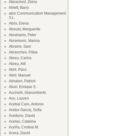
Abirached, Zeina
Ablett, Barry
abm Communication Management
S.L.
Abós, Elena
Abouet, Marguerite
Abrahams, Peter
Abramovic, Marina
Abrams, Sam
Abranches, Filipe
Abreu, Carlos
Abreu, Alê
Abril, Paco
Abril, Manuel
Absalon, Patrick
Abulí, Enrique S.
Accinelli, Gianumberto
Ace, Lauren
Acebal Caro, Antonio
Acebo García, Sofía
Aceituno, David
Acelas, Catalina
Aceña, Cristina M.
Acera, David