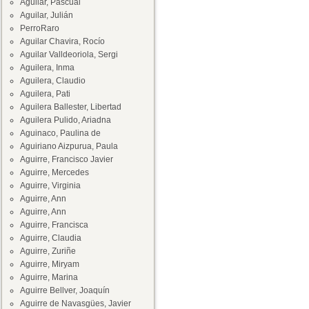
Aguilar, Pascual
Aguilar, Julián
PerroRaro
Aguilar Chavira, Rocío
Aguilar Valldeoriola, Sergi
Aguilera, Inma
Aguilera, Claudio
Aguilera, Pati
Aguilera Ballester, Libertad
Aguilera Pulido, Ariadna
Aguinaco, Paulina de
Aguiriano Aizpurua, Paula
Aguirre, Francisco Javier
Aguirre, Mercedes
Aguirre, Virginia
Aguirre, Ann
Aguirre, Ann
Aguirre, Francisca
Aguirre, Claudia
Aguirre, Zuriñe
Aguirre, Miryam
Aguirre, Marina
Aguirre Bellver, Joaquín
Aguirre de Navasgües, Javier