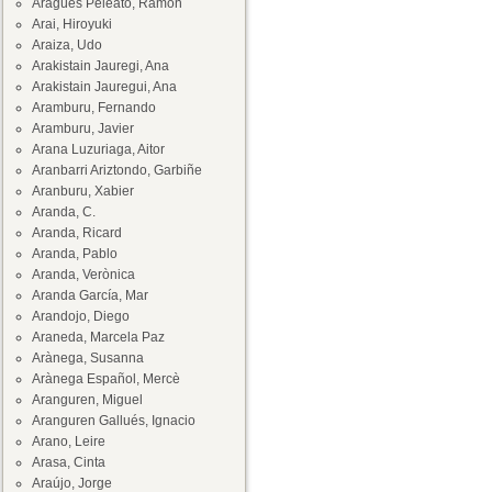
Aragüés Peleato, Ramón
Arai, Hiroyuki
Araiza, Udo
Arakistain Jauregi, Ana
Arakistain Jauregui, Ana
Aramburu, Fernando
Aramburu, Javier
Arana Luzuriaga, Aitor
Aranbarri Ariztondo, Garbiñe
Aranburu, Xabier
Aranda, C.
Aranda, Ricard
Aranda, Pablo
Aranda, Verònica
Aranda García, Mar
Arandojo, Diego
Araneda, Marcela Paz
Arànega, Susanna
Arànega Español, Mercè
Aranguren, Miguel
Aranguren Gallués, Ignacio
Arano, Leire
Arasa, Cinta
Araújo, Jorge