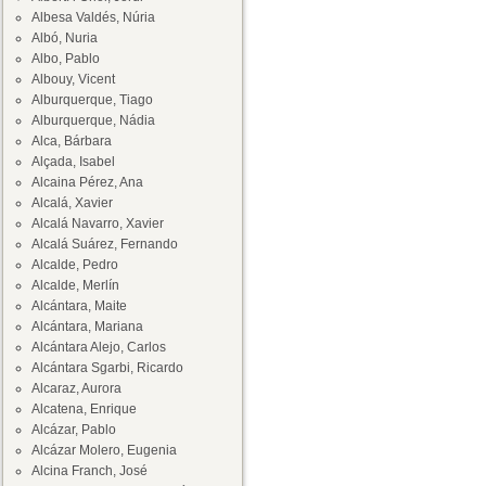
Albesa Valdés, Núria
Albó, Nuria
Albo, Pablo
Albouy, Vicent
Alburquerque, Tiago
Alburquerque, Nádia
Alca, Bárbara
Alçada, Isabel
Alcaina Pérez, Ana
Alcalá, Xavier
Alcalá Navarro, Xavier
Alcalá Suárez, Fernando
Alcalde, Pedro
Alcalde, Merlín
Alcántara, Maite
Alcántara, Mariana
Alcántara Alejo, Carlos
Alcántara Sgarbi, Ricardo
Alcaraz, Aurora
Alcatena, Enrique
Alcázar, Pablo
Alcázar Molero, Eugenia
Alcina Franch, José