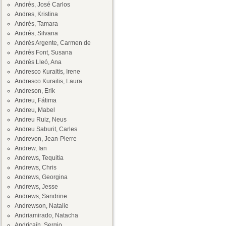
Andrés, José Carlos
Andres, Kristina
Andrés, Tamara
Andrés, Silvana
Andrés Argente, Carmen de
Andrès Font, Susana
Andrés Lleó, Ana
Andresco Kuraitis, Irene
Andresco Kuraitis, Laura
Andreson, Erik
Andreu, Fátima
Andreu, Mabel
Andreu Ruiz, Neus
Andreu Saburit, Carles
Andrevon, Jean-Pierre
Andrew, Ian
Andrews, Tequitia
Andrews, Chris
Andrews, Georgina
Andrews, Jesse
Andrews, Sandrine
Andrewson, Natalie
Andriamirado, Natacha
Andricaín, Sergio