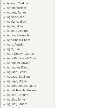
Agenjo, Cristina
Agephotostock
Aggrey, James
Agiriano, Jon
Agiriano, Iñigo
Agirre, Idoia
Agliardi, Allegra
Agora, Ensemble
Agostinelli, Enrica
Agra, Agustín
Agra, Eva
Agra Deedy , Carmen
Agra Pardiñas, Mª Luz
Agramunt, Xavier
Agrimbau, Diego
Aguado, Jesús
Aguado, Santiago
Aguayo, Miguel
Aguerrebehere, Laura
Aguilà Ruzola, Helena
Aguilar, Carmen
Aguilar, Jonás
Aguilar, Sandra