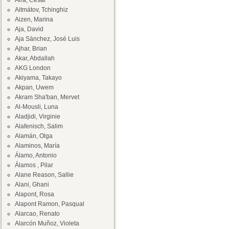
Aira, César
Aitmátov, Tchinghiz
Aizen, Marina
Aja, David
Aja Sánchez, José Luis
Ajhar, Brian
Akar, Abdallah
AKG London
Akiyama, Takayo
Akpan, Uwem
Akram Sha'ban, Mervet
Al-Mousli, Luna
Aladjidi, Virginie
Alafenisch, Salim
Alamán, Olga
Alaminos, María
Álamo, Antonio
Álamos , Pilar
Alane Reason, Sallie
Alani, Ghani
Alapont, Rosa
Alapont Ramon, Pasqual
Alarcao, Renato
Alarcón Muñoz, Violeta