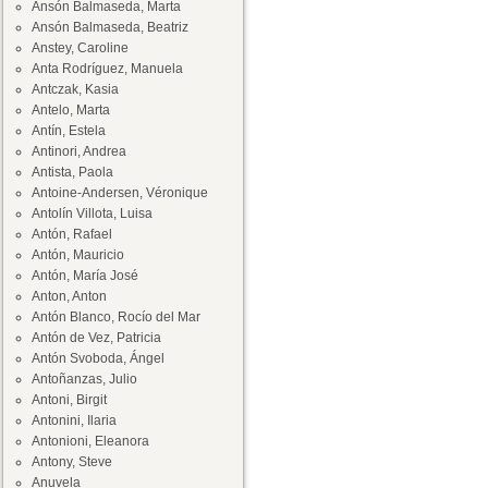
Ansón Balmaseda, Marta
Ansón Balmaseda, Beatriz
Anstey, Caroline
Anta Rodríguez, Manuela
Antczak, Kasia
Antelo, Marta
Antín, Estela
Antinori, Andrea
Antista, Paola
Antoine-Andersen, Véronique
Antolín Villota, Luisa
Antón, Rafael
Antón, Mauricio
Antón, María José
Anton, Anton
Antón Blanco, Rocío del Mar
Antón de Vez, Patricia
Antón Svoboda, Ángel
Antoñanzas, Julio
Antoni, Birgit
Antonini, Ilaria
Antonioni, Eleanora
Antony, Steve
Anuvela