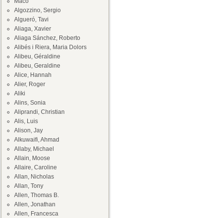
Maco
Algozzino, Sergio
Algueró, Tavi
Aliaga, Xavier
Aliaga Sánchez, Roberto
Alibés i Riera, Maria Dolors
Alibeu, Géraldine
Alibeu, Geraldine
Alice, Hannah
Alier, Roger
Aliki
Alins, Sonia
Aliprandi, Christian
Alis, Luis
Alison, Jay
Alkuwaifi, Ahmad
Allaby, Michael
Allain, Moose
Allaire, Caroline
Allan, Nicholas
Allan, Tony
Allen, Thomas B.
Allen, Jonathan
Allen, Francesca