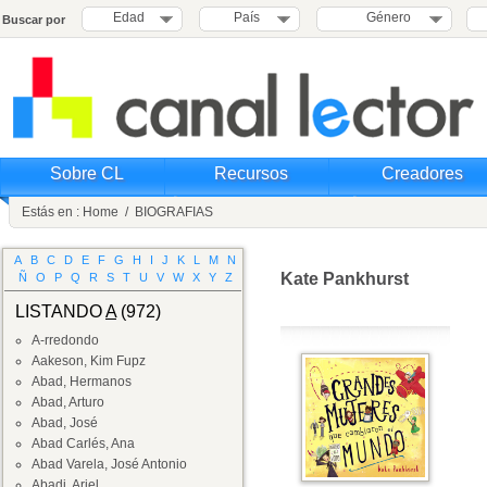
Edad
País
Género
Buscar por
Sobre CL
Recursos
Creadores
Estás en :
Home
/
BIOGRAFIAS
A
B
C
D
E
F
G
H
I
J
K
L
M
N
Kate Pankhurst
Ñ
O
P
Q
R
S
T
U
V
W
X
Y
Z
LISTANDO
A
(972)
A-rredondo
Aakeson, Kim Fupz
Abad, Hermanos
Abad, Arturo
Abad, José
Abad Carlés, Ana
Abad Varela, José Antonio
Abadi, Ariel