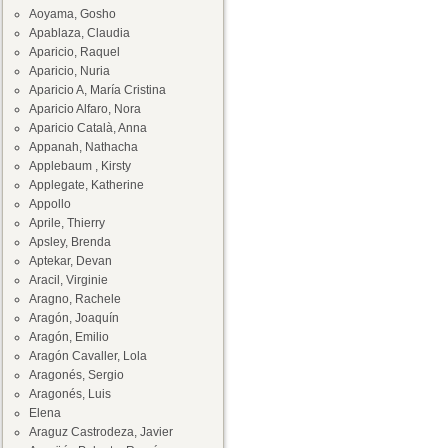
Aoyama, Gosho
Apablaza, Claudia
Aparicio, Raquel
Aparicio, Nuria
Aparicio A, María Cristina
Aparicio Alfaro, Nora
Aparicio Català, Anna
Appanah, Nathacha
Applebaum , Kirsty
Applegate, Katherine
Appollo
Aprile, Thierry
Apsley, Brenda
Aptekar, Devan
Aracil, Virginie
Aragno, Rachele
Aragón, Joaquín
Aragón, Emilio
Aragón Cavaller, Lola
Aragonés, Sergio
Aragonés, Luis
Elena
Araguz Castrodeza, Javier