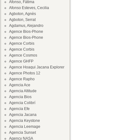
Afonso, Fátima
Afonso Esteves, Cecilia
Agboton, Agnès
Agboton, Serrat
Agdamus, Alejandro
Agence Bios-Phone
Agence Bios-Phone
Agence Corbis
Agence Corbis
Agence Cosmos
Agence GHFP
Agence Hoaqui Jacana Explorer
Agence Photos 12
Agence Rapho
Agencia Ace
Agencia Altitude
Agencia Bios
Agencia Colibrí
Agencia Efe
Agencia Jacana
Agencia Keystone
Agencia Leemage
Agencia Sunset
Agency NASA