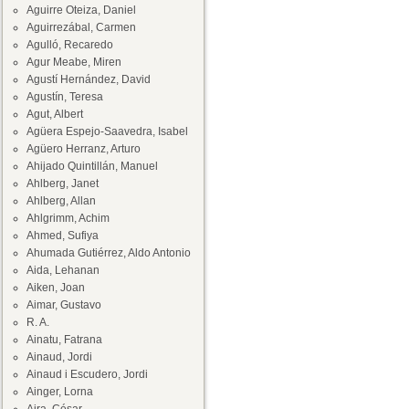
Aguirre Oteiza, Daniel
Aguirrezábal, Carmen
Agulló, Recaredo
Agur Meabe, Miren
Agustí Hernández, David
Agustín, Teresa
Agut, Albert
Agüera Espejo-Saavedra, Isabel
Agüero Herranz, Arturo
Ahijado Quintillán, Manuel
Ahlberg, Janet
Ahlberg, Allan
Ahlgrimm, Achim
Ahmed, Sufiya
Ahumada Gutiérrez, Aldo Antonio
Aida, Lehanan
Aiken, Joan
Aimar, Gustavo
R. A.
Ainatu, Fatrana
Ainaud, Jordi
Ainaud i Escudero, Jordi
Ainger, Lorna