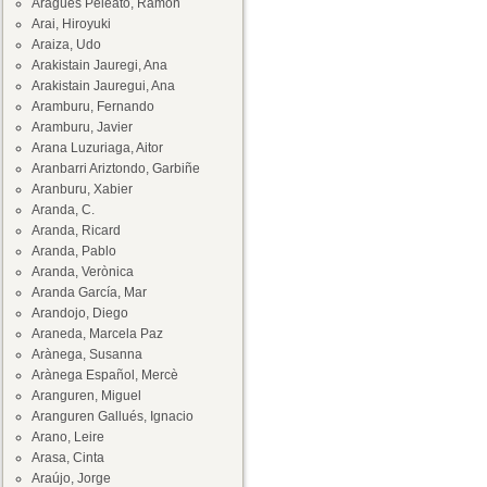
Aragüés Peleato, Ramón
Arai, Hiroyuki
Araiza, Udo
Arakistain Jauregi, Ana
Arakistain Jauregui, Ana
Aramburu, Fernando
Aramburu, Javier
Arana Luzuriaga, Aitor
Aranbarri Ariztondo, Garbiñe
Aranburu, Xabier
Aranda, C.
Aranda, Ricard
Aranda, Pablo
Aranda, Verònica
Aranda García, Mar
Arandojo, Diego
Araneda, Marcela Paz
Arànega, Susanna
Arànega Español, Mercè
Aranguren, Miguel
Aranguren Gallués, Ignacio
Arano, Leire
Arasa, Cinta
Araújo, Jorge