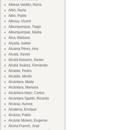
Albesa Valdés, Núria
Albó, Nuria
Albo, Pablo
Albouy, Vicent
Alburquerque, Tiago
Alburquerque, Nádia
Alca, Bárbara
Alçada, Isabel
Alcaina Pérez, Ana
Alcalá, Xavier
Alcalá Navarro, Xavier
Alcalá Suárez, Fernando
Alcalde, Pedro
Alcalde, Merlín
Alcántara, Maite
Alcántara, Mariana
Alcántara Alejo, Carlos
Alcántara Sgarbi, Ricardo
Alcaraz, Aurora
Alcatena, Enrique
Alcázar, Pablo
Alcázar Molero, Eugenia
Alcina Franch, José