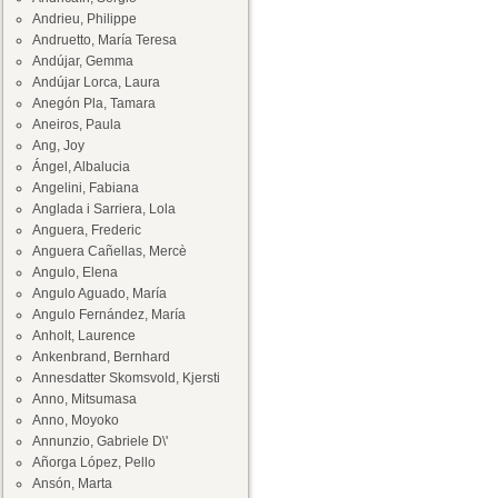
Andrieu, Philippe
Andruetto, María Teresa
Andújar, Gemma
Andújar Lorca, Laura
Anegón Pla, Tamara
Aneiros, Paula
Ang, Joy
Ángel, Albalucia
Angelini, Fabiana
Anglada i Sarriera, Lola
Anguera, Frederic
Anguera Cañellas, Mercè
Angulo, Elena
Angulo Aguado, María
Angulo Fernández, María
Anholt, Laurence
Ankenbrand, Bernhard
Annesdatter Skomsvold, Kjersti
Anno, Mitsumasa
Anno, Moyoko
Annunzio, Gabriele D\'
Añorga López, Pello
Ansón, Marta