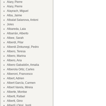
Alary, Pierre
Alary, Pierre
Alayrach, Miguel
Alba, Jaime
Albalat Salanova, Antoni
Joles
Albareda, Laia
Albarrán, Alberto
Albee, Sarah
Alberdi, Pilar
Alberdi Zinkunegi, Pedro
Albero, Teresa
Albero, Marina
Albero, Ana
Albero Gabaldón, Amalia
Alberola Ortiz, Carles
Alberoni, Francesco
Albert, Adrien
Albert García, Carmen
Albert Varela, Mireia
Alberte, Montse
Alberti, Rafael
Alberti, Gino
Albertí i Oriol, Jordi