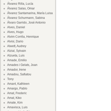
Álvarez Rilla, Lucía
Álvarez Salas, Omar
Álvarez Santamarina, María Luisa
Álvarez Schurmann, Sabina
Álvaro Garrido, José Antonio
Alves, Daniel
Alves, Hugo
Alvim Corrêa, Henrique
Alvisi, Dario
Alwett, Audrey
Alzial, Sylvain
Alzueta, Luis
Amade, Emilio
Amades i Gelats, Joan
Amador, Irene
Amadou, Safiatou
Tony
Amant, Kathleen
Amargo, Pablo
Amat, Frederic
Amat, Kiko
Amate, Kim
Amavisca, Luis