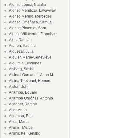
Alonso López, Natalia
Alonso Mendoza, Liwayway
Alonso Merino, Mercedes
Alonso Omeñaca, Samuel
Alonso Pimentel, Sara
Alonso Villaverde, Francisco
Alou, Damián
Alphen, Pauline
Alquézar, Julia
Alquier, Marie-Geneviève
Alquimia Ediciones
Alsberg, Sasha
Alsina i Garsaball, Anna M.
Alsina Thevenet, Homero
Alston, John
Altarriba, Eduard
Altarriba Ordóñez, Antonio
Altegoer, Regine
Alter, Anna
Alterman, Eric
Altés, Marta
Altimir , Mercé
Altimir, Kei Kensho