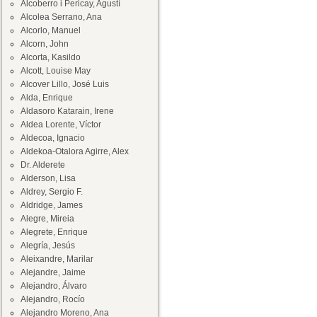
Alcoberro i Pericay, Agustí
Alcolea Serrano, Ana
Alcorlo, Manuel
Alcorn, John
Alcorta, Kasildo
Alcott, Louise May
Alcover Lillo, José Luis
Alda, Enrique
Aldasoro Katarain, Irene
Aldea Lorente, Víctor
Aldecoa, Ignacio
Aldekoa-Otalora Agirre, Alex
Dr. Alderete
Alderson, Lisa
Aldrey, Sergio F.
Aldridge, James
Alegre, Mireia
Alegrete, Enrique
Alegría, Jesús
Aleixandre, Marilar
Alejandre, Jaime
Alejandro, Álvaro
Alejandro, Rocío
Alejandro Moreno, Ana