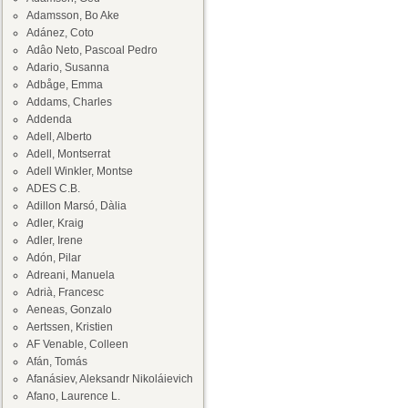
Adamsson, Bo Ake
Adánez, Coto
Adâo Neto, Pascoal Pedro
Adario, Susanna
Adbåge, Emma
Addams, Charles
Addenda
Adell, Alberto
Adell, Montserrat
Adell Winkler, Montse
ADES C.B.
Adillon Marsó, Dàlia
Adler, Kraig
Adler, Irene
Adón, Pilar
Adreani, Manuela
Adrià, Francesc
Aeneas, Gonzalo
Aertssen, Kristien
AF Venable, Colleen
Afán, Tomás
Afanásiev, Aleksandr Nikoláievich
Afano, Laurence L.