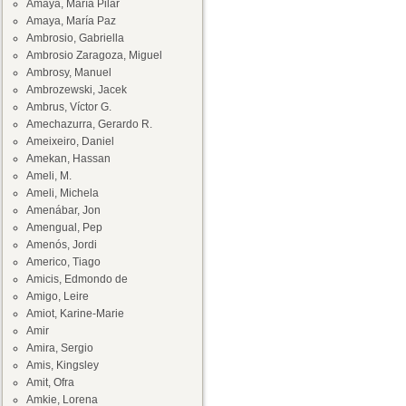
Amaya, María Pilar
Amaya, María Paz
Ambrosio, Gabriella
Ambrosio Zaragoza, Miguel
Ambrosy, Manuel
Ambrozewski, Jacek
Ambrus, Víctor G.
Amechazurra, Gerardo R.
Ameixeiro, Daniel
Amekan, Hassan
Ameli, M.
Ameli, Michela
Amenábar, Jon
Amengual, Pep
Amenós, Jordi
Americo, Tiago
Amicis, Edmondo de
Amigo, Leire
Amiot, Karine-Marie
Amir
Amira, Sergio
Amis, Kingsley
Amit, Ofra
Amkie, Lorena