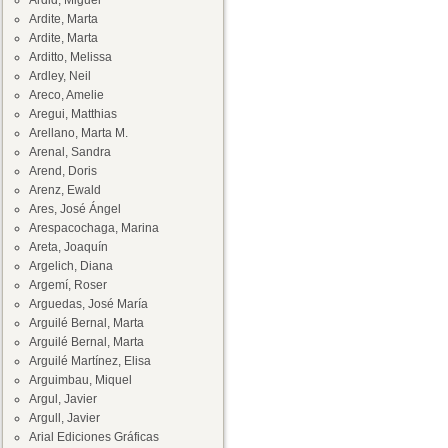
Ardid, Miguel
Ardite, Marta
Ardite, Marta
Arditto, Melissa
Ardley, Neil
Areco, Amelie
Aregui, Matthias
Arellano, Marta M.
Arenal, Sandra
Arend, Doris
Arenz, Ewald
Ares, José Ángel
Arespacochaga, Marina
Areta, Joaquín
Argelich, Diana
Argemí, Roser
Arguedas, José María
Arguilé Bernal, Marta
Arguilé Bernal, Marta
Arguilé Martínez, Elisa
Arguimbau, Miquel
Argul, Javier
Argull, Javier
Arial Ediciones Gráficas