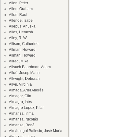
Allen, Peter
Allen, Graham
Allén, Raúl
Allende, Isabel
Allepuz, Anuska
Alles, Hemesh
Alley, R. W.
Allison, Catherine
Allman, Howard
Allman, Howard
Allred, Mike
Allsuch Boardman, Adam
Allué, Josep María
Allwright, Deborah
Allyn, Virginia
Almada, Ariel Andrés
Almagor, Gila
Almagro, Inés
Almagro López, Pilar
Almansa, Inma
Almansa, Nicolás
Almanza, René
Almárcegui Ballesta, José María
Almazán, Laura