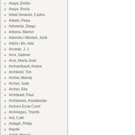
Araya, Emilio
Araya, Rocío
Arbat Serarols, Carles
Arbelo, Pepa
Arboleda, Diego
Arbona, Marion
Arbonès i Montull, Jordi
Arbós i Bo, Ada
Arcanjo, J. J.
Arce, Gabriel
Arce, María José
Archambault, Ariane
Archbold, Tim
Archer, Mandy
Archer, Jude
Archer, Ella
Archibald, Paul
Archipowa, Anastassija
Archivo Ecsa-Corel
Arciniegas, Triunfo
Ard, Cath
Ardagh, Philip
Haydé