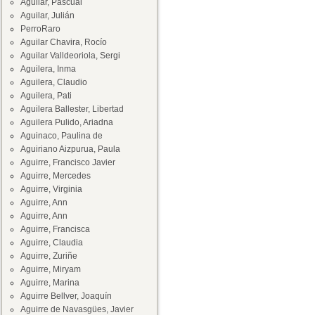
Aguilar, Pascual
Aguilar, Julián
PerroRaro
Aguilar Chavira, Rocío
Aguilar Valldeoriola, Sergi
Aguilera, Inma
Aguilera, Claudio
Aguilera, Pati
Aguilera Ballester, Libertad
Aguilera Pulido, Ariadna
Aguinaco, Paulina de
Aguiriano Aizpurua, Paula
Aguirre, Francisco Javier
Aguirre, Mercedes
Aguirre, Virginia
Aguirre, Ann
Aguirre, Ann
Aguirre, Francisca
Aguirre, Claudia
Aguirre, Zuriñe
Aguirre, Miryam
Aguirre, Marina
Aguirre Bellver, Joaquín
Aguirre de Navasgües, Javier