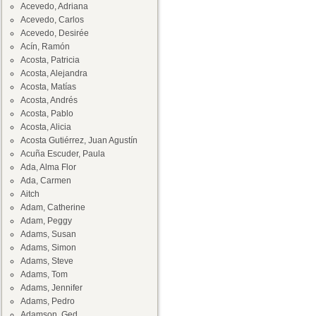
Acevedo, Adriana
Acevedo, Carlos
Acevedo, Desirée
Acín, Ramón
Acosta, Patricia
Acosta, Alejandra
Acosta, Matías
Acosta, Andrés
Acosta, Pablo
Acosta, Alicia
Acosta Gutiérrez, Juan Agustín
Acuña Escuder, Paula
Ada, Alma Flor
Ada, Carmen
Aitch
Adam, Catherine
Adam, Peggy
Adams, Susan
Adams, Simon
Adams, Steve
Adams, Tom
Adams, Jennifer
Adams, Pedro
Adamson, Ged