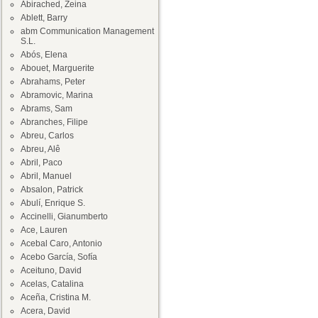
Abirached, Zeina
Ablett, Barry
abm Communication Management
S.L.
Abós, Elena
Abouet, Marguerite
Abrahams, Peter
Abramovic, Marina
Abrams, Sam
Abranches, Filipe
Abreu, Carlos
Abreu, Alê
Abril, Paco
Abril, Manuel
Absalon, Patrick
Abulí, Enrique S.
Accinelli, Gianumberto
Ace, Lauren
Acebal Caro, Antonio
Acebo García, Sofía
Aceituno, David
Acelas, Catalina
Aceña, Cristina M.
Acera, David