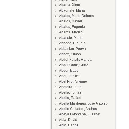
Abadía, Ximo
Abagnale, Maria
Ábalos, María Dolores
Ábalos, Rafael
Ábalos, Eugenia
Abarca, Marisol
Abásolo, María
Abbado, Claudio
Abbasian, Pooya
Abbott, Simon
Abdel-Fattah, Randa
Abdel-Qadir, Ghazi
Abedi, Isabel
Abel, Jessica
Abel Prot, Viviane
Abeleira, Juan
Abella, Tomás
Abella, Rafael
Abella Mardones, José Antonio
Abello Collados, Andrea
Abeyà Lafontana, Elisabet
Abia, David
Abio, Carlos