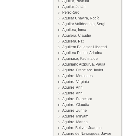
Aguilar, Pascual
Aguilar, Julián
PerroRaro
Aguilar Chavira, Rocío
Aguilar Valldeoriola, Sergi
Aguilera, Inma
Aguilera, Claudio
Aguilera, Pati
Aguilera Ballester, Libertad
Aguilera Pulido, Ariadna
Aguinaco, Paulina de
Aguiriano Aizpurua, Paula
Aguirre, Francisco Javier
Aguirre, Mercedes
Aguirre, Virginia
Aguirre, Ann
Aguirre, Ann
Aguirre, Francisca
Aguirre, Claudia
Aguirre, Zuriñe
Aguirre, Miryam
Aguirre, Marina
Aguirre Bellver, Joaquín
Aguirre de Navasgües, Javier