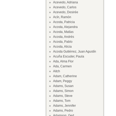
Acevedo, Adriana
Acevedo, Carlos
Acevedo, Desirée
Acín, Ramón
Acosta, Patricia
Acosta, Alejandra
Acosta, Matías
Acosta, Andrés
Acosta, Pablo
Acosta, Alicia
Acosta Gutiérrez, Juan Agustín
Acuña Escuder, Paula
Ada, Alma Flor
Ada, Carmen
Aitch
Adam, Catherine
Adam, Peggy
Adams, Susan
Adams, Simon
Adams, Steve
Adams, Tom
Adams, Jennifer
Adams, Pedro
Adamson, Ged