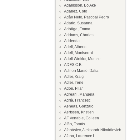
Adamsson, Bo Ake
Adánez, Coto
Adâo Neto, Pascoal Pedro
Adario, Susanna
Adbåge, Emma
Addams, Charles
Addenda
Adell, Alberto
Adell, Montserrat
Adell Winkler, Montse
ADES C.B.
Adillon Marsó, Dàlia
Adler, Kraig
Adler, Irene
Adón, Pilar
Adreani, Manuela
Adrià, Francesc
Aeneas, Gonzalo
Aertssen, Kristien
AF Venable, Colleen
Afán, Tomás
Afanásiev, Aleksandr Nikoláievich
Afano, Laurence L.