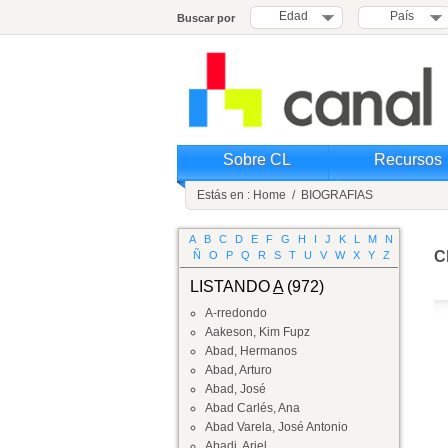
Edad
País
Buscar por
Sobre CL
Recursos
Estás en :
Home
/
BIOGRAFIAS
A
B
C
D
E
F
G
H
I
J
K
L
M
N
C
Ñ
O
P
Q
R
S
T
U
V
W
X
Y
Z
LISTANDO
A
(972)
A-rredondo
Aakeson, Kim Fupz
Abad, Hermanos
Abad, Arturo
Abad, José
Abad Carlés, Ana
Abad Varela, José Antonio
Abadi, Ariel