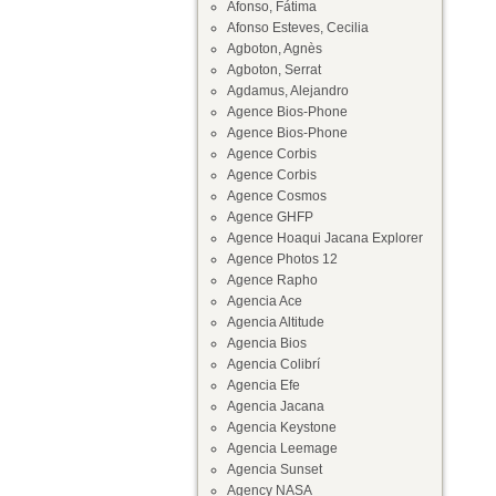
Afonso, Fátima
Afonso Esteves, Cecilia
Agboton, Agnès
Agboton, Serrat
Agdamus, Alejandro
Agence Bios-Phone
Agence Bios-Phone
Agence Corbis
Agence Corbis
Agence Cosmos
Agence GHFP
Agence Hoaqui Jacana Explorer
Agence Photos 12
Agence Rapho
Agencia Ace
Agencia Altitude
Agencia Bios
Agencia Colibrí
Agencia Efe
Agencia Jacana
Agencia Keystone
Agencia Leemage
Agencia Sunset
Agency NASA