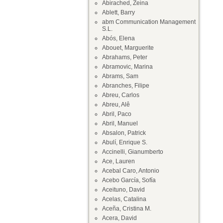
Abirached, Zeina
Ablett, Barry
abm Communication Management
S.L.
Abós, Elena
Abouet, Marguerite
Abrahams, Peter
Abramovic, Marina
Abrams, Sam
Abranches, Filipe
Abreu, Carlos
Abreu, Alê
Abril, Paco
Abril, Manuel
Absalon, Patrick
Abulí, Enrique S.
Accinelli, Gianumberto
Ace, Lauren
Acebal Caro, Antonio
Acebo García, Sofía
Aceituno, David
Acelas, Catalina
Aceña, Cristina M.
Acera, David