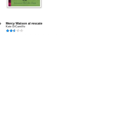
o
Mercy Watson al rescate
Kate DiCamillo