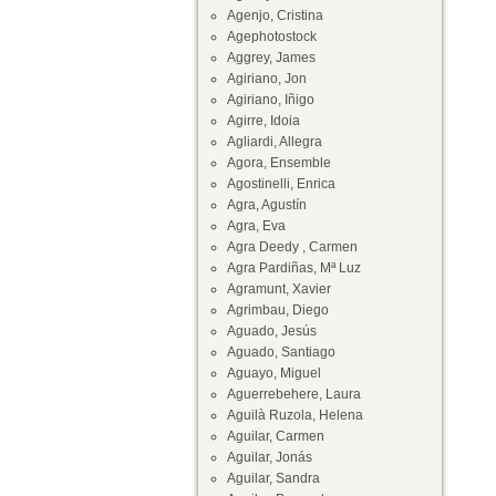
Agenjo, Cristina
Agephotostock
Aggrey, James
Agiriano, Jon
Agiriano, Iñigo
Agirre, Idoia
Agliardi, Allegra
Agora, Ensemble
Agostinelli, Enrica
Agra, Agustín
Agra, Eva
Agra Deedy , Carmen
Agra Pardiñas, Mª Luz
Agramunt, Xavier
Agrimbau, Diego
Aguado, Jesús
Aguado, Santiago
Aguayo, Miguel
Aguerrebehere, Laura
Aguilà Ruzola, Helena
Aguilar, Carmen
Aguilar, Jonás
Aguilar, Sandra