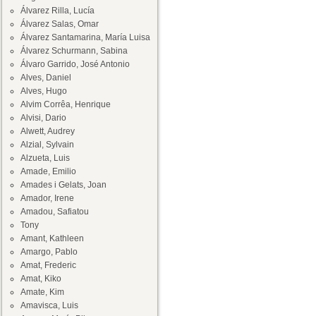
Álvarez Rilla, Lucía
Álvarez Salas, Omar
Álvarez Santamarina, María Luisa
Álvarez Schurmann, Sabina
Álvaro Garrido, José Antonio
Alves, Daniel
Alves, Hugo
Alvim Corrêa, Henrique
Alvisi, Dario
Alwett, Audrey
Alzial, Sylvain
Alzueta, Luis
Amade, Emilio
Amades i Gelats, Joan
Amador, Irene
Amadou, Safiatou
Tony
Amant, Kathleen
Amargo, Pablo
Amat, Frederic
Amat, Kiko
Amate, Kim
Amavisca, Luis