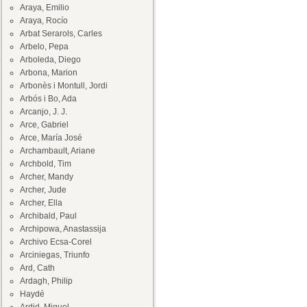
Araya, Emilio
Araya, Rocío
Arbat Serarols, Carles
Arbelo, Pepa
Arboleda, Diego
Arbona, Marion
Arbonès i Montull, Jordi
Arbós i Bo, Ada
Arcanjo, J. J.
Arce, Gabriel
Arce, María José
Archambault, Ariane
Archbold, Tim
Archer, Mandy
Archer, Jude
Archer, Ella
Archibald, Paul
Archipowa, Anastassija
Archivo Ecsa-Corel
Arciniegas, Triunfo
Ard, Cath
Ardagh, Philip
Haydé