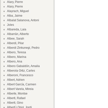
Alary, Pierre
Alary, Pierre
Alayrach, Miguel
Alba, Jaime
Albalat Salanova, Antoni
Joles
Albareda, Laia
Albarrán, Alberto
Albee, Sarah
Alberdi, Pilar
Alberdi Zinkunegi, Pedro
Albero, Teresa
Albero, Marina
Albero, Ana
Albero Gabaldón, Amalia
Alberola Ortiz, Carles
Alberoni, Francesco
Albert, Adrien
Albert García, Carmen
Albert Varela, Mireia
Alberte, Montse
Alberti, Rafael
Alberti, Gino
Albertí i Oriol, Jordi