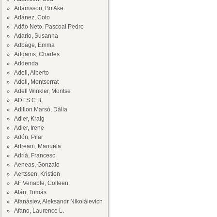
Adamsson, Bo Ake
Adánez, Coto
Adâo Neto, Pascoal Pedro
Adario, Susanna
Adbåge, Emma
Addams, Charles
Addenda
Adell, Alberto
Adell, Montserrat
Adell Winkler, Montse
ADES C.B.
Adillon Marsó, Dàlia
Adler, Kraig
Adler, Irene
Adón, Pilar
Adreani, Manuela
Adrià, Francesc
Aeneas, Gonzalo
Aertssen, Kristien
AF Venable, Colleen
Afán, Tomás
Afanásiev, Aleksandr Nikoláievich
Afano, Laurence L.