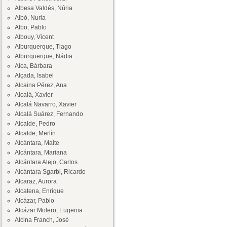
Albesa Valdés, Núria
Albó, Nuria
Albo, Pablo
Albouy, Vicent
Alburquerque, Tiago
Alburquerque, Nádia
Alca, Bárbara
Alçada, Isabel
Alcaina Pérez, Ana
Alcalá, Xavier
Alcalá Navarro, Xavier
Alcalá Suárez, Fernando
Alcalde, Pedro
Alcalde, Merlín
Alcántara, Maite
Alcántara, Mariana
Alcántara Alejo, Carlos
Alcántara Sgarbi, Ricardo
Alcaraz, Aurora
Alcatena, Enrique
Alcázar, Pablo
Alcázar Molero, Eugenia
Alcina Franch, José