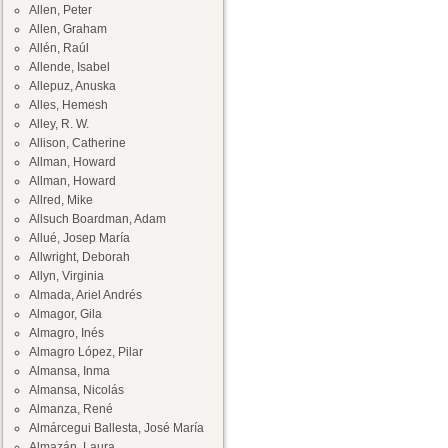
Allen, Peter
Allen, Graham
Allén, Raúl
Allende, Isabel
Allepuz, Anuska
Alles, Hemesh
Alley, R. W.
Allison, Catherine
Allman, Howard
Allman, Howard
Allred, Mike
Allsuch Boardman, Adam
Allué, Josep María
Allwright, Deborah
Allyn, Virginia
Almada, Ariel Andrés
Almagor, Gila
Almagro, Inés
Almagro López, Pilar
Almansa, Inma
Almansa, Nicolás
Almanza, René
Almárcegui Ballesta, José María
Almazán, Laura