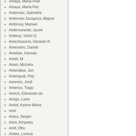
Amaya, María Pilar
Amaya, María Paz
Ambrosio, Gabriella
Ambrosio Zaragoza, Miguel
Ambrosy, Manuel
Ambrozewski, Jacek
Ambrus, Víctor G.
Amechazurra, Gerardo R.
Ameixeiro, Daniel
Amekan, Hassan
Ameli, M.
Ameli, Michela
Amenábar, Jon
Amengual, Pep
Amenós, Jordi
Americo, Tiago
Amicis, Edmondo de
Amigo, Leire
Amiot, Karine-Marie
Amir
Amira, Sergio
Amis, Kingsley
Amit, Ofra
Amkie, Lorena