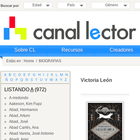
Edad
País
Género
Buscar por
Sobre CL
Recursos
Creadores
Estás en :
Home
/
BIOGRAFIAS
A
B
C
D
E
F
G
H
I
J
K
L
M
N
Victoria León
Ñ
O
P
Q
R
S
T
U
V
W
X
Y
Z
LISTANDO
A
(972)
A-rredondo
Aakeson, Kim Fupz
Abad, Hermanos
Abad, Arturo
Abad, José
Abad Carlés, Ana
Abad Varela, José Antonio
Abadi, Ariel