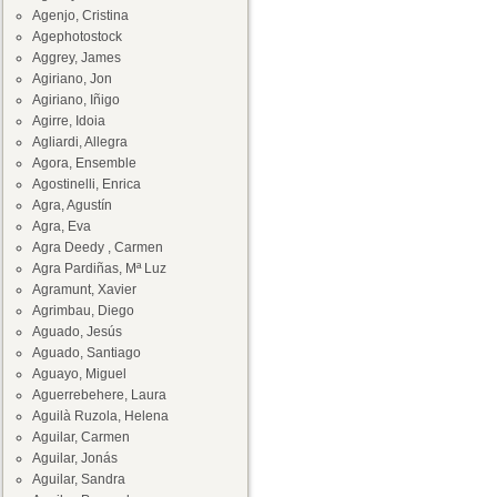
Agenjo, Cristina
Agephotostock
Aggrey, James
Agiriano, Jon
Agiriano, Iñigo
Agirre, Idoia
Agliardi, Allegra
Agora, Ensemble
Agostinelli, Enrica
Agra, Agustín
Agra, Eva
Agra Deedy , Carmen
Agra Pardiñas, Mª Luz
Agramunt, Xavier
Agrimbau, Diego
Aguado, Jesús
Aguado, Santiago
Aguayo, Miguel
Aguerrebehere, Laura
Aguilà Ruzola, Helena
Aguilar, Carmen
Aguilar, Jonás
Aguilar, Sandra