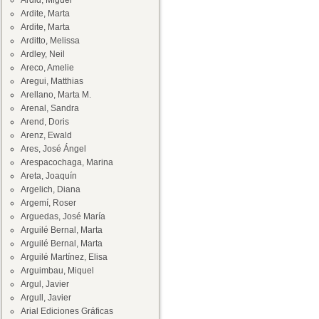
Ardid, Miguel
Ardite, Marta
Ardite, Marta
Arditto, Melissa
Ardley, Neil
Areco, Amelie
Aregui, Matthias
Arellano, Marta M.
Arenal, Sandra
Arend, Doris
Arenz, Ewald
Ares, José Ángel
Arespacochaga, Marina
Areta, Joaquín
Argelich, Diana
Argemí, Roser
Arguedas, José María
Arguilé Bernal, Marta
Arguilé Bernal, Marta
Arguilé Martínez, Elisa
Arguimbau, Miquel
Argul, Javier
Argull, Javier
Arial Ediciones Gráficas