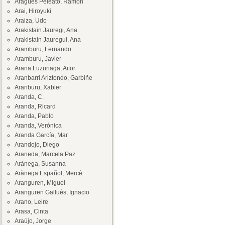
Aragüés Peleato, Ramón
Arai, Hiroyuki
Araiza, Udo
Arakistain Jauregi, Ana
Arakistain Jauregui, Ana
Aramburu, Fernando
Aramburu, Javier
Arana Luzuriaga, Aitor
Aranbarri Ariztondo, Garbiñe
Aranburu, Xabier
Aranda, C.
Aranda, Ricard
Aranda, Pablo
Aranda, Verònica
Aranda García, Mar
Arandojo, Diego
Araneda, Marcela Paz
Arànega, Susanna
Arànega Español, Mercè
Aranguren, Miguel
Aranguren Gallués, Ignacio
Arano, Leire
Arasa, Cinta
Araújo, Jorge