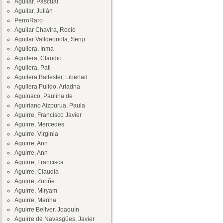
Aguilar, Pascual
Aguilar, Julián
PerroRaro
Aguilar Chavira, Rocío
Aguilar Valldeoriola, Sergi
Aguilera, Inma
Aguilera, Claudio
Aguilera, Pati
Aguilera Ballester, Libertad
Aguilera Pulido, Ariadna
Aguinaco, Paulina de
Aguiriano Aizpurua, Paula
Aguirre, Francisco Javier
Aguirre, Mercedes
Aguirre, Virginia
Aguirre, Ann
Aguirre, Ann
Aguirre, Francisca
Aguirre, Claudia
Aguirre, Zuriñe
Aguirre, Miryam
Aguirre, Marina
Aguirre Bellver, Joaquín
Aguirre de Navasgües, Javier