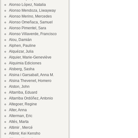
Alonso López, Natalia
Alonso Mendoza, Liwayway
Alonso Merino, Mercedes
Alonso Omeñaca, Samuel
Alonso Pimentel, Sara
Alonso Villaverde, Francisco
Alou, Damián
Alphen, Pauline
Alquézar, Julia
Alquier, Marie-Geneviève
Alquimia Ediciones
Alsberg, Sasha
Alsina i Garsaball, Anna M.
Alsina Thevenet, Homero
Alston, John
Altarriba, Eduard
Altarriba Ordóñez, Antonio
Altegoer, Regine
Alter, Anna
Alterman, Eric
Altés, Marta
Altimir , Mercé
Altimir, Kei Kensho