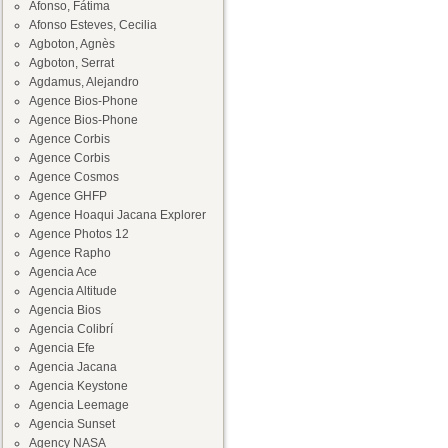
Afonso, Fátima
Afonso Esteves, Cecilia
Agboton, Agnès
Agboton, Serrat
Agdamus, Alejandro
Agence Bios-Phone
Agence Bios-Phone
Agence Corbis
Agence Corbis
Agence Cosmos
Agence GHFP
Agence Hoaqui Jacana Explorer
Agence Photos 12
Agence Rapho
Agencia Ace
Agencia Altitude
Agencia Bios
Agencia Colibrí
Agencia Efe
Agencia Jacana
Agencia Keystone
Agencia Leemage
Agencia Sunset
Agency NASA