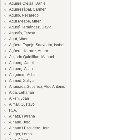
Aguirre Oteiza, Daniel
Aguirrezábal, Carmen
Agulló, Recaredo
Agur Meabe, Miren
Agustí Hernández, David
Agustín, Teresa
Agut, Albert
Agüera Espejo-Saavedra, Isabel
Agüero Herranz, Arturo
Ahijado Quintillán, Manuel
Ahlberg, Janet
Ahlberg, Allan
Ahlgrimm, Achim
Ahmed, Sufiya
Ahumada Gutiérrez, Aldo Antonio
Aida, Lehanan
Aiken, Joan
Aimar, Gustavo
R. A.
Ainatu, Fatrana
Ainaud, Jordi
Ainaud i Escudero, Jordi
Ainger, Lorna