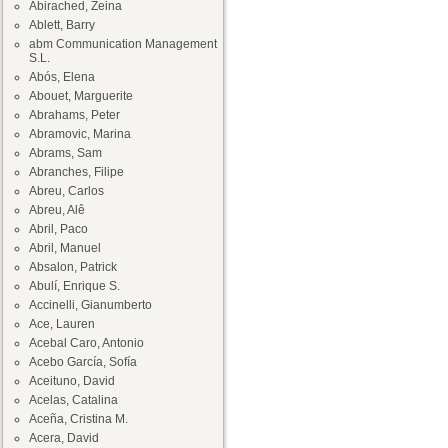
Abirached, Zeina
Ablett, Barry
abm Communication Management
S.L.
Abós, Elena
Abouet, Marguerite
Abrahams, Peter
Abramovic, Marina
Abrams, Sam
Abranches, Filipe
Abreu, Carlos
Abreu, Alê
Abril, Paco
Abril, Manuel
Absalon, Patrick
Abulí, Enrique S.
Accinelli, Gianumberto
Ace, Lauren
Acebal Caro, Antonio
Acebo García, Sofía
Aceituno, David
Acelas, Catalina
Aceña, Cristina M.
Acera, David