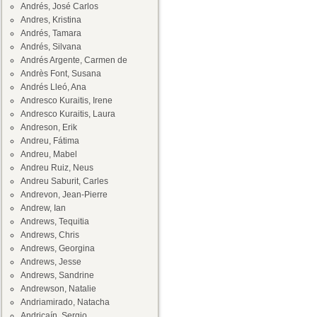
Andrés, José Carlos
Andres, Kristina
Andrés, Tamara
Andrés, Silvana
Andrés Argente, Carmen de
Andrès Font, Susana
Andrés Lleó, Ana
Andresco Kuraitis, Irene
Andresco Kuraitis, Laura
Andreson, Erik
Andreu, Fátima
Andreu, Mabel
Andreu Ruiz, Neus
Andreu Saburit, Carles
Andrevon, Jean-Pierre
Andrew, Ian
Andrews, Tequitia
Andrews, Chris
Andrews, Georgina
Andrews, Jesse
Andrews, Sandrine
Andrewson, Natalie
Andriamirado, Natacha
Andricaín, Sergio