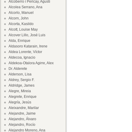
Alcoberro i Pericay, Agustí
Alcolea Serrano, Ana
Alcorlo, Manuel
Alcorn, John
Alcorta, Kasildo
Alcott, Louise May
Alcover Lillo, José Luis
Alda, Enrique
Aldasoro Katarain, Irene
Aldea Lorente, Víctor
Aldecoa, Ignacio
Aldekoa-Otalora Agirre, Alex
Dr. Alderete
Alderson, Lisa
Aldrey, Sergio F.
Aldridge, James
Alegre, Mireia
Alegrete, Enrique
Alegría, Jesús
Aleixandre, Marilar
Alejandre, Jaime
Alejandro, Álvaro
Alejandro, Rocío
Alejandro Moreno, Ana