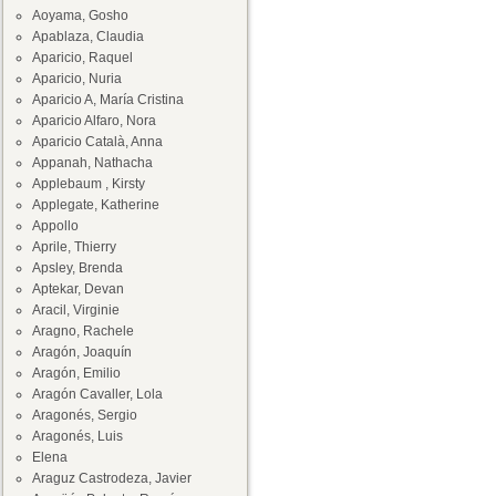
Aoyama, Gosho
Apablaza, Claudia
Aparicio, Raquel
Aparicio, Nuria
Aparicio A, María Cristina
Aparicio Alfaro, Nora
Aparicio Català, Anna
Appanah, Nathacha
Applebaum , Kirsty
Applegate, Katherine
Appollo
Aprile, Thierry
Apsley, Brenda
Aptekar, Devan
Aracil, Virginie
Aragno, Rachele
Aragón, Joaquín
Aragón, Emilio
Aragón Cavaller, Lola
Aragonés, Sergio
Aragonés, Luis
Elena
Araguz Castrodeza, Javier