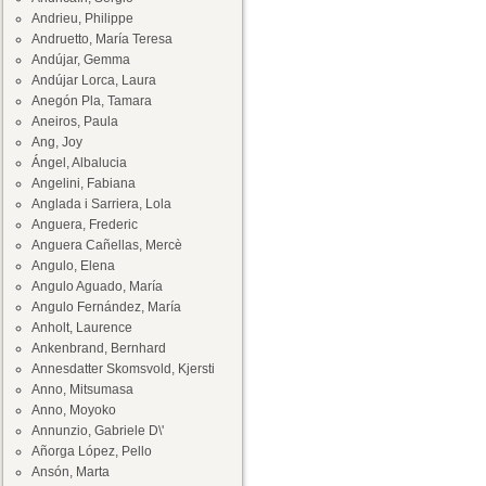
Andrieu, Philippe
Andruetto, María Teresa
Andújar, Gemma
Andújar Lorca, Laura
Anegón Pla, Tamara
Aneiros, Paula
Ang, Joy
Ángel, Albalucia
Angelini, Fabiana
Anglada i Sarriera, Lola
Anguera, Frederic
Anguera Cañellas, Mercè
Angulo, Elena
Angulo Aguado, María
Angulo Fernández, María
Anholt, Laurence
Ankenbrand, Bernhard
Annesdatter Skomsvold, Kjersti
Anno, Mitsumasa
Anno, Moyoko
Annunzio, Gabriele D\'
Añorga López, Pello
Ansón, Marta