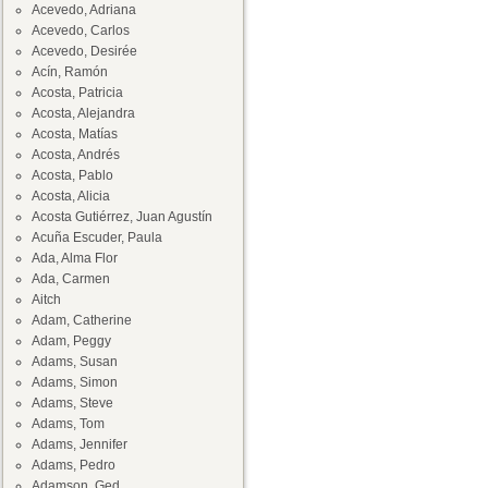
Acevedo, Adriana
Acevedo, Carlos
Acevedo, Desirée
Acín, Ramón
Acosta, Patricia
Acosta, Alejandra
Acosta, Matías
Acosta, Andrés
Acosta, Pablo
Acosta, Alicia
Acosta Gutiérrez, Juan Agustín
Acuña Escuder, Paula
Ada, Alma Flor
Ada, Carmen
Aitch
Adam, Catherine
Adam, Peggy
Adams, Susan
Adams, Simon
Adams, Steve
Adams, Tom
Adams, Jennifer
Adams, Pedro
Adamson, Ged