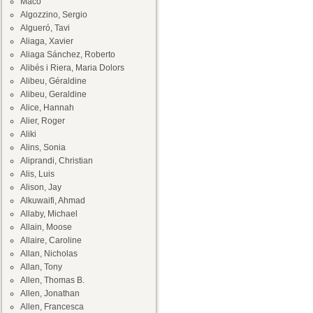
Maco
Algozzino, Sergio
Algueró, Tavi
Aliaga, Xavier
Aliaga Sánchez, Roberto
Alibés i Riera, Maria Dolors
Alibeu, Géraldine
Alibeu, Geraldine
Alice, Hannah
Alier, Roger
Aliki
Alins, Sonia
Aliprandi, Christian
Alis, Luis
Alison, Jay
Alkuwaifi, Ahmad
Allaby, Michael
Allain, Moose
Allaire, Caroline
Allan, Nicholas
Allan, Tony
Allen, Thomas B.
Allen, Jonathan
Allen, Francesca