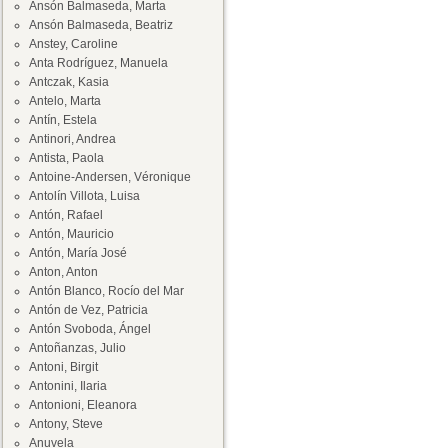
Ansón Balmaseda, Marta
Ansón Balmaseda, Beatriz
Anstey, Caroline
Anta Rodríguez, Manuela
Antczak, Kasia
Antelo, Marta
Antín, Estela
Antinori, Andrea
Antista, Paola
Antoine-Andersen, Véronique
Antolín Villota, Luisa
Antón, Rafael
Antón, Mauricio
Antón, María José
Anton, Anton
Antón Blanco, Rocío del Mar
Antón de Vez, Patricia
Antón Svoboda, Ángel
Antoñanzas, Julio
Antoni, Birgit
Antonini, Ilaria
Antonioni, Eleanora
Antony, Steve
Anuvela