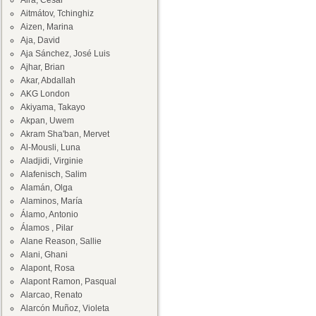
Aira, César
Aitmátov, Tchinghiz
Aizen, Marina
Aja, David
Aja Sánchez, José Luis
Ajhar, Brian
Akar, Abdallah
AKG London
Akiyama, Takayo
Akpan, Uwem
Akram Sha'ban, Mervet
Al-Mousli, Luna
Aladjidi, Virginie
Alafenisch, Salim
Alamán, Olga
Alaminos, María
Álamo, Antonio
Álamos , Pilar
Alane Reason, Sallie
Alani, Ghani
Alapont, Rosa
Alapont Ramon, Pasqual
Alarcao, Renato
Alarcón Muñoz, Violeta