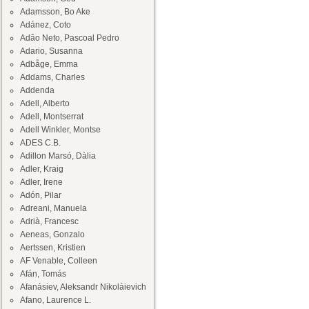
Adamsson, Bo Ake
Adánez, Coto
Adâo Neto, Pascoal Pedro
Adario, Susanna
Adbåge, Emma
Addams, Charles
Addenda
Adell, Alberto
Adell, Montserrat
Adell Winkler, Montse
ADES C.B.
Adillon Marsó, Dàlia
Adler, Kraig
Adler, Irene
Adón, Pilar
Adreani, Manuela
Adrià, Francesc
Aeneas, Gonzalo
Aertssen, Kristien
AF Venable, Colleen
Afán, Tomás
Afanásiev, Aleksandr Nikoláievich
Afano, Laurence L.