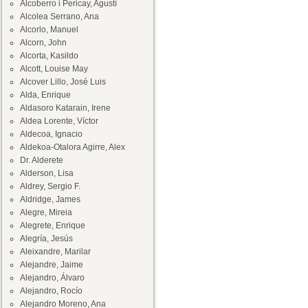
Alcoberro i Pericay, Agustí
Alcolea Serrano, Ana
Alcorlo, Manuel
Alcorn, John
Alcorta, Kasildo
Alcott, Louise May
Alcover Lillo, José Luis
Alda, Enrique
Aldasoro Katarain, Irene
Aldea Lorente, Víctor
Aldecoa, Ignacio
Aldekoa-Otalora Agirre, Alex
Dr. Alderete
Alderson, Lisa
Aldrey, Sergio F.
Aldridge, James
Alegre, Mireia
Alegrete, Enrique
Alegría, Jesús
Aleixandre, Marilar
Alejandre, Jaime
Alejandro, Álvaro
Alejandro, Rocío
Alejandro Moreno, Ana