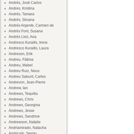
Andrés, José Carlos
Andres, Kristina
Andrés, Tamara
Andrés, Silvana
Andrés Argente, Carmen de
Andrès Font, Susana
Andrés Lleó, Ana
Andresco Kuraitis, Irene
Andresco Kuraitis, Laura
Andreson, Erik
Andreu, Fátima
Andreu, Mabel
Andreu Ruiz, Neus
Andreu Saburit, Carles
Andrevon, Jean-Pierre
Andrew, Ian
Andrews, Tequitia
Andrews, Chris
Andrews, Georgina
Andrews, Jesse
Andrews, Sandrine
Andrewson, Natalie
Andriamirado, Natacha
Andricaín, Sergio