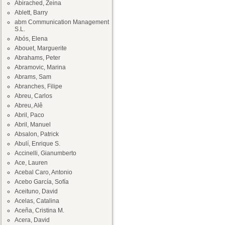
Abirached, Zeina
Ablett, Barry
abm Communication Management
S.L.
Abós, Elena
Abouet, Marguerite
Abrahams, Peter
Abramovic, Marina
Abrams, Sam
Abranches, Filipe
Abreu, Carlos
Abreu, Alê
Abril, Paco
Abril, Manuel
Absalon, Patrick
Abulí, Enrique S.
Accinelli, Gianumberto
Ace, Lauren
Acebal Caro, Antonio
Acebo García, Sofía
Aceituno, David
Acelas, Catalina
Aceña, Cristina M.
Acera, David