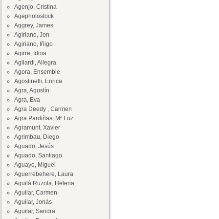
Agenjo, Cristina
Agephotostock
Aggrey, James
Agiriano, Jon
Agiriano, Iñigo
Agirre, Idoia
Agliardi, Allegra
Agora, Ensemble
Agostinelli, Enrica
Agra, Agustín
Agra, Eva
Agra Deedy , Carmen
Agra Pardiñas, Mª Luz
Agramunt, Xavier
Agrimbau, Diego
Aguado, Jesús
Aguado, Santiago
Aguayo, Miguel
Aguerrebehere, Laura
Aguilà Ruzola, Helena
Aguilar, Carmen
Aguilar, Jonás
Aguilar, Sandra