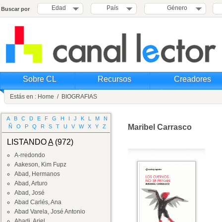
Edad
País
Género
Buscar por
Sobre CL
Recursos
Creadores
Estás en :
Home
/
BIOGRAFIAS
A
B
C
D
E
F
G
H
I
J
K
L
M
N
Maribel Carrasco
Ñ
O
P
Q
R
S
T
U
V
W
X
Y
Z
LISTANDO
A
(972)
A-rredondo
Aakeson, Kim Fupz
Abad, Hermanos
Abad, Arturo
Abad, José
Abad Carlés, Ana
Abad Varela, José Antonio
Abadi, Ariel