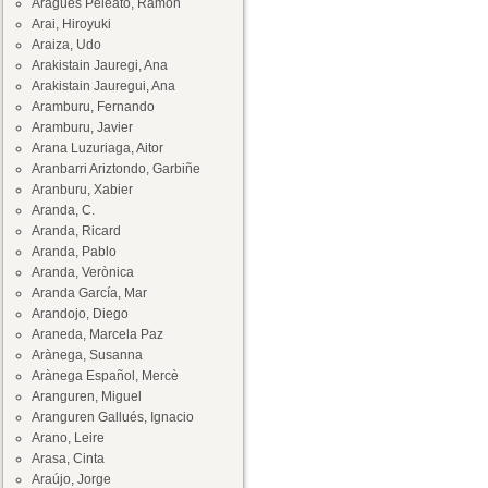
Aragüés Peleato, Ramón
Arai, Hiroyuki
Araiza, Udo
Arakistain Jauregi, Ana
Arakistain Jauregui, Ana
Aramburu, Fernando
Aramburu, Javier
Arana Luzuriaga, Aitor
Aranbarri Ariztondo, Garbiñe
Aranburu, Xabier
Aranda, C.
Aranda, Ricard
Aranda, Pablo
Aranda, Verònica
Aranda García, Mar
Arandojo, Diego
Araneda, Marcela Paz
Arànega, Susanna
Arànega Español, Mercè
Aranguren, Miguel
Aranguren Gallués, Ignacio
Arano, Leire
Arasa, Cinta
Araújo, Jorge