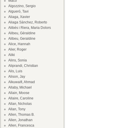
Maco
Algozzino, Sergio
Algueró, Tavi
Aliaga, Xavier
Aliaga Sánchez, Roberto
Alibés i Riera, Maria Dolors
Alibeu, Géraldine
Alibeu, Geraldine
Alice, Hannah
Alier, Roger
Aliki
Alins, Sonia
Aliprandi, Christian
Alis, Luis
Alison, Jay
Alkuwaifi, Ahmad
Allaby, Michael
Allain, Moose
Allaire, Caroline
Allan, Nicholas
Allan, Tony
Allen, Thomas B.
Allen, Jonathan
Allen, Francesca