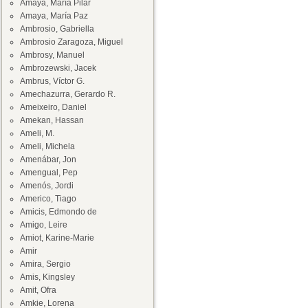
Amaya, María Pilar
Amaya, María Paz
Ambrosio, Gabriella
Ambrosio Zaragoza, Miguel
Ambrosy, Manuel
Ambrozewski, Jacek
Ambrus, Víctor G.
Amechazurra, Gerardo R.
Ameixeiro, Daniel
Amekan, Hassan
Ameli, M.
Ameli, Michela
Amenábar, Jon
Amengual, Pep
Amenós, Jordi
Americo, Tiago
Amicis, Edmondo de
Amigo, Leire
Amiot, Karine-Marie
Amir
Amira, Sergio
Amis, Kingsley
Amit, Ofra
Amkie, Lorena