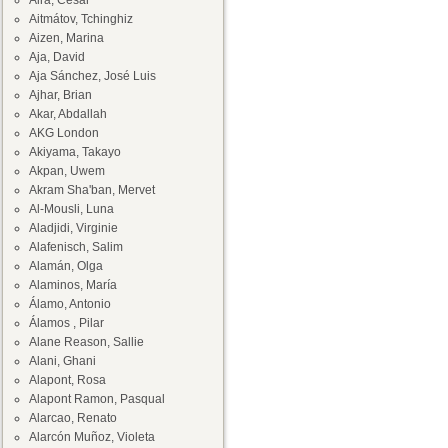
Aira, César
Aitmátov, Tchinghiz
Aizen, Marina
Aja, David
Aja Sánchez, José Luis
Ajhar, Brian
Akar, Abdallah
AKG London
Akiyama, Takayo
Akpan, Uwem
Akram Sha'ban, Mervet
Al-Mousli, Luna
Aladjidi, Virginie
Alafenisch, Salim
Alamán, Olga
Alaminos, María
Álamo, Antonio
Álamos , Pilar
Alane Reason, Sallie
Alani, Ghani
Alapont, Rosa
Alapont Ramon, Pasqual
Alarcao, Renato
Alarcón Muñoz, Violeta