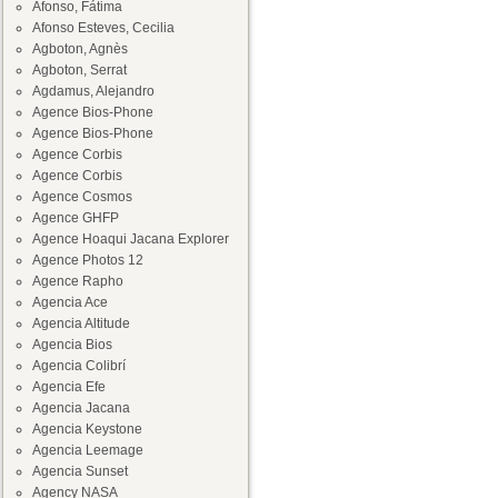
Afonso, Fátima
Afonso Esteves, Cecilia
Agboton, Agnès
Agboton, Serrat
Agdamus, Alejandro
Agence Bios-Phone
Agence Bios-Phone
Agence Corbis
Agence Corbis
Agence Cosmos
Agence GHFP
Agence Hoaqui Jacana Explorer
Agence Photos 12
Agence Rapho
Agencia Ace
Agencia Altitude
Agencia Bios
Agencia Colibrí
Agencia Efe
Agencia Jacana
Agencia Keystone
Agencia Leemage
Agencia Sunset
Agency NASA