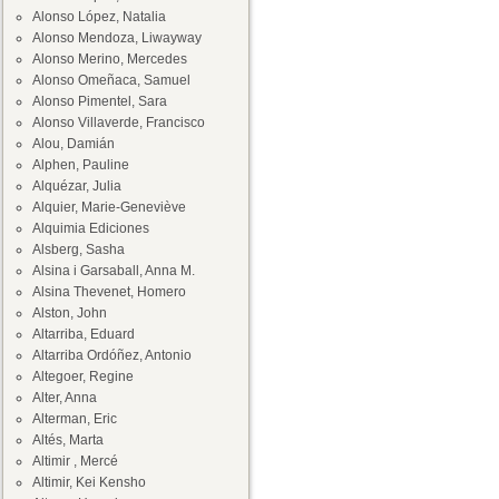
Alonso López, Natalia
Alonso Mendoza, Liwayway
Alonso Merino, Mercedes
Alonso Omeñaca, Samuel
Alonso Pimentel, Sara
Alonso Villaverde, Francisco
Alou, Damián
Alphen, Pauline
Alquézar, Julia
Alquier, Marie-Geneviève
Alquimia Ediciones
Alsberg, Sasha
Alsina i Garsaball, Anna M.
Alsina Thevenet, Homero
Alston, John
Altarriba, Eduard
Altarriba Ordóñez, Antonio
Altegoer, Regine
Alter, Anna
Alterman, Eric
Altés, Marta
Altimir , Mercé
Altimir, Kei Kensho