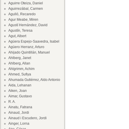
Aguirre Oteiza, Daniel
Aguirrezábal, Carmen
Agulló, Recaredo
Agur Meabe, Miren
Agustí Hernández, David
Agustín, Teresa
Agut, Albert
Agüera Espejo-Saavedra, Isabel
Agüero Herranz, Arturo
Ahijado Quintillán, Manuel
Ahlberg, Janet
Ahlberg, Allan
Ahlgrimm, Achim
Ahmed, Sufiya
Ahumada Gutiérrez, Aldo Antonio
Aida, Lehanan
Aiken, Joan
Aimar, Gustavo
R. A.
Ainatu, Fatrana
Ainaud, Jordi
Ainaud i Escudero, Jordi
Ainger, Lorna