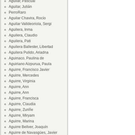
Aguilar, Pascual
Aguilar, Julián
PerroRaro
Aguilar Chavira, Rocío
Aguilar Valldeoriola, Sergi
Aguilera, Inma
Aguilera, Claudio
Aguilera, Pati
Aguilera Ballester, Libertad
Aguilera Pulido, Ariadna
Aguinaco, Paulina de
Aguiriano Aizpurua, Paula
Aguirre, Francisco Javier
Aguirre, Mercedes
Aguirre, Virginia
Aguirre, Ann
Aguirre, Ann
Aguirre, Francisca
Aguirre, Claudia
Aguirre, Zuriñe
Aguirre, Miryam
Aguirre, Marina
Aguirre Bellver, Joaquín
Aguirre de Navasgües, Javier