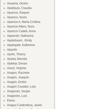
Aoyama, Gosho
Apablaza, Claudia
Aparicio, Raquel
Aparicio, Nuria
Aparicio A, María Cristina
Aparicio Alfaro, Nora
Aparicio Català, Anna
Appanah, Nathacha
Applebaum , Kirsty
Applegate, Katherine
Appollo
Aprile, Thierry
Apsley, Brenda
Aptekar, Devan
Aracil, Virginie
Aragno, Rachele
Aragón, Joaquín
Aragón, Emilio
Aragón Cavaller, Lola
Aragonés, Sergio
Aragonés, Luis
Elena
Araguz Castrodeza, Javier