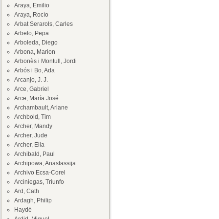
Araya, Emilio
Araya, Rocío
Arbat Serarols, Carles
Arbelo, Pepa
Arboleda, Diego
Arbona, Marion
Arbonès i Montull, Jordi
Arbós i Bo, Ada
Arcanjo, J. J.
Arce, Gabriel
Arce, María José
Archambault, Ariane
Archbold, Tim
Archer, Mandy
Archer, Jude
Archer, Ella
Archibald, Paul
Archipowa, Anastassija
Archivo Ecsa-Corel
Arciniegas, Triunfo
Ard, Cath
Ardagh, Philip
Haydé