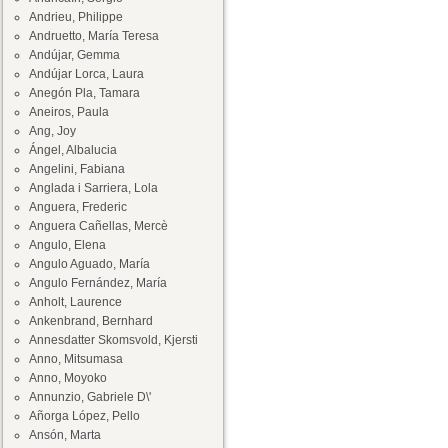
Andrieu, Philippe
Andruetto, María Teresa
Andújar, Gemma
Andújar Lorca, Laura
Anegón Pla, Tamara
Aneiros, Paula
Ang, Joy
Ángel, Albalucia
Angelini, Fabiana
Anglada i Sarriera, Lola
Anguera, Frederic
Anguera Cañellas, Mercè
Angulo, Elena
Angulo Aguado, María
Angulo Fernández, María
Anholt, Laurence
Ankenbrand, Bernhard
Annesdatter Skomsvold, Kjersti
Anno, Mitsumasa
Anno, Moyoko
Annunzio, Gabriele D\'
Añorga López, Pello
Ansón, Marta