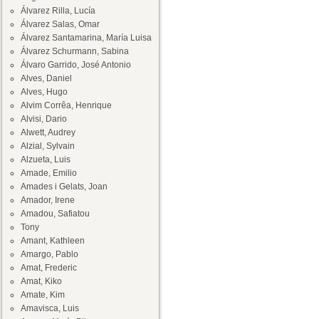
Álvarez Rilla, Lucía
Álvarez Salas, Omar
Álvarez Santamarina, María Luisa
Álvarez Schurmann, Sabina
Álvaro Garrido, José Antonio
Alves, Daniel
Alves, Hugo
Alvim Corrêa, Henrique
Alvisi, Dario
Alwett, Audrey
Alzial, Sylvain
Alzueta, Luis
Amade, Emilio
Amades i Gelats, Joan
Amador, Irene
Amadou, Safiatou
Tony
Amant, Kathleen
Amargo, Pablo
Amat, Frederic
Amat, Kiko
Amate, Kim
Amavisca, Luis