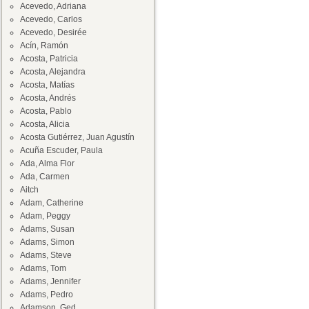
Acevedo, Adriana
Acevedo, Carlos
Acevedo, Desirée
Acín, Ramón
Acosta, Patricia
Acosta, Alejandra
Acosta, Matías
Acosta, Andrés
Acosta, Pablo
Acosta, Alicia
Acosta Gutiérrez, Juan Agustín
Acuña Escuder, Paula
Ada, Alma Flor
Ada, Carmen
Aitch
Adam, Catherine
Adam, Peggy
Adams, Susan
Adams, Simon
Adams, Steve
Adams, Tom
Adams, Jennifer
Adams, Pedro
Adamson, Ged