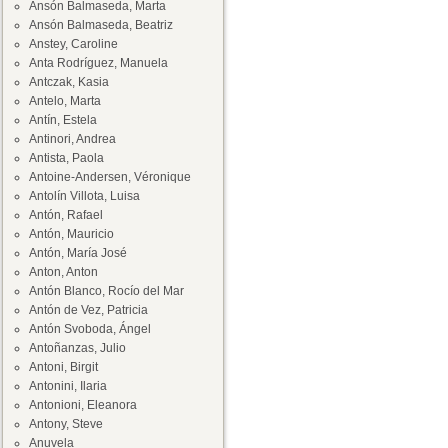
Ansón Balmaseda, Marta
Ansón Balmaseda, Beatriz
Anstey, Caroline
Anta Rodríguez, Manuela
Antczak, Kasia
Antelo, Marta
Antín, Estela
Antinori, Andrea
Antista, Paola
Antoine-Andersen, Véronique
Antolín Villota, Luisa
Antón, Rafael
Antón, Mauricio
Antón, María José
Anton, Anton
Antón Blanco, Rocío del Mar
Antón de Vez, Patricia
Antón Svoboda, Ángel
Antoñanzas, Julio
Antoni, Birgit
Antonini, Ilaria
Antonioni, Eleanora
Antony, Steve
Anuvela