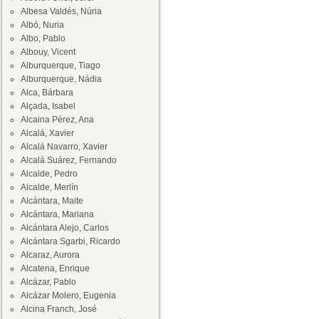
Albesa Valdés, Núria
Albó, Nuria
Albo, Pablo
Albouy, Vicent
Alburquerque, Tiago
Alburquerque, Nádia
Alca, Bárbara
Alçada, Isabel
Alcaina Pérez, Ana
Alcalá, Xavier
Alcalá Navarro, Xavier
Alcalá Suárez, Fernando
Alcalde, Pedro
Alcalde, Merlín
Alcántara, Maite
Alcántara, Mariana
Alcántara Alejo, Carlos
Alcántara Sgarbi, Ricardo
Alcaraz, Aurora
Alcatena, Enrique
Alcázar, Pablo
Alcázar Molero, Eugenia
Alcina Franch, José