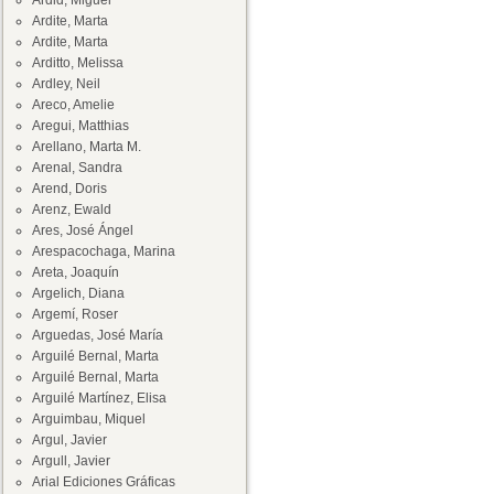
Ardid, Miguel
Ardite, Marta
Ardite, Marta
Arditto, Melissa
Ardley, Neil
Areco, Amelie
Aregui, Matthias
Arellano, Marta M.
Arenal, Sandra
Arend, Doris
Arenz, Ewald
Ares, José Ángel
Arespacochaga, Marina
Areta, Joaquín
Argelich, Diana
Argemí, Roser
Arguedas, José María
Arguilé Bernal, Marta
Arguilé Bernal, Marta
Arguilé Martínez, Elisa
Arguimbau, Miquel
Argul, Javier
Argull, Javier
Arial Ediciones Gráficas