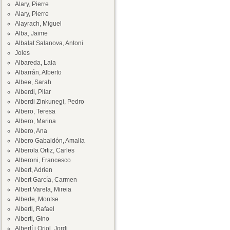
Alary, Pierre
Alary, Pierre
Alayrach, Miguel
Alba, Jaime
Albalat Salanova, Antoni
Joles
Albareda, Laia
Albarrán, Alberto
Albee, Sarah
Alberdi, Pilar
Alberdi Zinkunegi, Pedro
Albero, Teresa
Albero, Marina
Albero, Ana
Albero Gabaldón, Amalia
Alberola Ortiz, Carles
Alberoni, Francesco
Albert, Adrien
Albert García, Carmen
Albert Varela, Mireia
Alberte, Montse
Alberti, Rafael
Alberti, Gino
Albertí i Oriol, Jordi