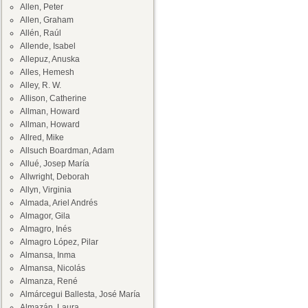
Allen, Peter
Allen, Graham
Allén, Raúl
Allende, Isabel
Allepuz, Anuska
Alles, Hemesh
Alley, R. W.
Allison, Catherine
Allman, Howard
Allman, Howard
Allred, Mike
Allsuch Boardman, Adam
Allué, Josep María
Allwright, Deborah
Allyn, Virginia
Almada, Ariel Andrés
Almagor, Gila
Almagro, Inés
Almagro López, Pilar
Almansa, Inma
Almansa, Nicolás
Almanza, René
Almárcegui Ballesta, José María
Almazán, Laura