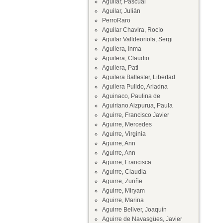
Aguilar, Pascual
Aguilar, Julián
PerroRaro
Aguilar Chavira, Rocío
Aguilar Valldeoriola, Sergi
Aguilera, Inma
Aguilera, Claudio
Aguilera, Pati
Aguilera Ballester, Libertad
Aguilera Pulido, Ariadna
Aguinaco, Paulina de
Aguiriano Aizpurua, Paula
Aguirre, Francisco Javier
Aguirre, Mercedes
Aguirre, Virginia
Aguirre, Ann
Aguirre, Ann
Aguirre, Francisca
Aguirre, Claudia
Aguirre, Zuriñe
Aguirre, Miryam
Aguirre, Marina
Aguirre Bellver, Joaquín
Aguirre de Navasgües, Javier