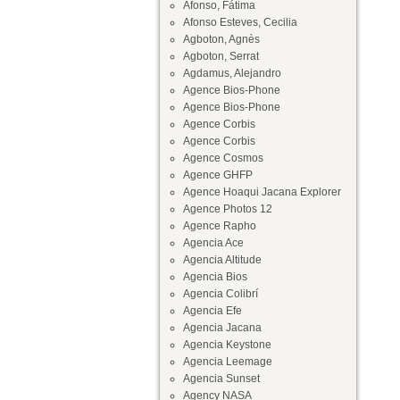
Afonso, Fátima
Afonso Esteves, Cecilia
Agboton, Agnès
Agboton, Serrat
Agdamus, Alejandro
Agence Bios-Phone
Agence Bios-Phone
Agence Corbis
Agence Corbis
Agence Cosmos
Agence GHFP
Agence Hoaqui Jacana Explorer
Agence Photos 12
Agence Rapho
Agencia Ace
Agencia Altitude
Agencia Bios
Agencia Colibrí
Agencia Efe
Agencia Jacana
Agencia Keystone
Agencia Leemage
Agencia Sunset
Agency NASA