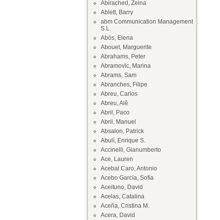
Abirached, Zeina
Ablett, Barry
abm Communication Management
S.L.
Abós, Elena
Abouet, Marguerite
Abrahams, Peter
Abramovic, Marina
Abrams, Sam
Abranches, Filipe
Abreu, Carlos
Abreu, Alê
Abril, Paco
Abril, Manuel
Absalon, Patrick
Abulí, Enrique S.
Accinelli, Gianumberto
Ace, Lauren
Acebal Caro, Antonio
Acebo García, Sofía
Aceituno, David
Acelas, Catalina
Aceña, Cristina M.
Acera, David