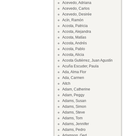
Acevedo, Adriana
Acevedo, Carlos
Acevedo, Desirée
Acín, Ramón
Acosta, Patricia
Acosta, Alejandra
Acosta, Matías
Acosta, Andrés
Acosta, Pablo
Acosta, Alicia
Acosta Gutiérrez, Juan Agustín
Acuña Escuder, Paula
Ada, Alma Flor
Ada, Carmen
Aitch
Adam, Catherine
Adam, Peggy
Adams, Susan
Adams, Simon
Adams, Steve
Adams, Tom
Adams, Jennifer
Adams, Pedro
Adamson, Ged