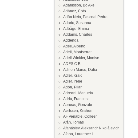
Adamsson, Bo Ake
Adánez, Coto
Adâo Neto, Pascoal Pedro
Adario, Susanna
Adbåge, Emma
Addams, Charles
Addenda
Adell, Alberto
Adell, Montserrat
Adell Winkler, Montse
ADES C.B.
Adillon Marsó, Dàlia
Adler, Kraig
Adler, Irene
Adón, Pilar
Adreani, Manuela
Adrià, Francesc
Aeneas, Gonzalo
Aertssen, Kristien
AF Venable, Colleen
Afán, Tomás
Afanásiev, Aleksandr Nikoláievich
Afano, Laurence L.