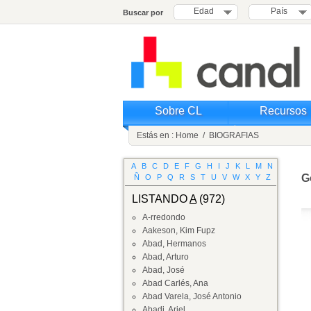
Edad
País
Buscar por
Sobre CL
Recursos
Estás en :
Home
/
BIOGRAFIAS
A
B
C
D
E
F
G
H
I
J
K
L
M
N
G
Ñ
O
P
Q
R
S
T
U
V
W
X
Y
Z
LISTANDO
A
(972)
A-rredondo
Aakeson, Kim Fupz
Abad, Hermanos
Abad, Arturo
Abad, José
Abad Carlés, Ana
Abad Varela, José Antonio
Abadi, Ariel