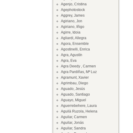
Agenjo, Cristina
Agephotostock
Aggrey, James
Agiriano, Jon
Agiriano, Iñigo
Agirre, Idoia
Agliardi, Allegra
Agora, Ensemble
Agostinelli, Enrica
Agra, Agustín
Agra, Eva
Agra Deedy , Carmen
Agra Pardiñas, Mª Luz
Agramunt, Xavier
Agrimbau, Diego
Aguado, Jesús
Aguado, Santiago
Aguayo, Miguel
Aguerrebehere, Laura
Aguilà Ruzola, Helena
Aguilar, Carmen
Aguilar, Jonás
Aguilar, Sandra