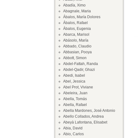
Abadía, Ximo
Abagnale, Maria
Ábalos, María Dolores
Ábalos, Rafael
Ábalos, Eugenia
Abarca, Marisol
Abásolo, María
Abbado, Claudio
Abbasian, Pooya
Abbott, Simon
Abdel-Fattah, Randa
Abdel-Qadir, Ghazi
Abedi, Isabel
Abel, Jessica
Abel Prot, Viviane
Abeleira, Juan
Abella, Tomás
Abella, Rafael
Abella Mardones, José Antonio
Abello Collados, Andrea
Abeyà Lafontana, Elisabet
Abia, David
Abio, Carlos