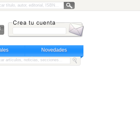
ales
Novedades