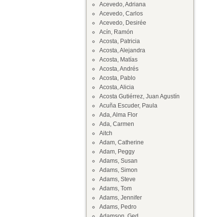
Acevedo, Adriana
Acevedo, Carlos
Acevedo, Desirée
Acín, Ramón
Acosta, Patricia
Acosta, Alejandra
Acosta, Matías
Acosta, Andrés
Acosta, Pablo
Acosta, Alicia
Acosta Gutiérrez, Juan Agustín
Acuña Escuder, Paula
Ada, Alma Flor
Ada, Carmen
Aitch
Adam, Catherine
Adam, Peggy
Adams, Susan
Adams, Simon
Adams, Steve
Adams, Tom
Adams, Jennifer
Adams, Pedro
Adamson, Ged