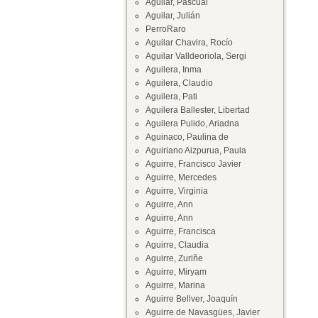
Aguilar, Pascual
Aguilar, Julián
PerroRaro
Aguilar Chavira, Rocío
Aguilar Valldeoriola, Sergi
Aguilera, Inma
Aguilera, Claudio
Aguilera, Pati
Aguilera Ballester, Libertad
Aguilera Pulido, Ariadna
Aguinaco, Paulina de
Aguiriano Aizpurua, Paula
Aguirre, Francisco Javier
Aguirre, Mercedes
Aguirre, Virginia
Aguirre, Ann
Aguirre, Ann
Aguirre, Francisca
Aguirre, Claudia
Aguirre, Zuriñe
Aguirre, Miryam
Aguirre, Marina
Aguirre Bellver, Joaquín
Aguirre de Navasgües, Javier