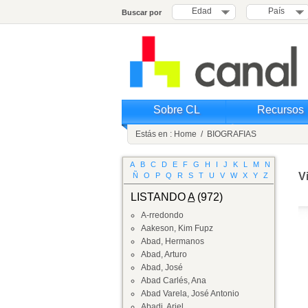
Edad
País
Buscar por
Sobre CL
Recursos
Estás en :
Home
/
BIOGRAFIAS
A
B
C
D
E
F
G
H
I
J
K
L
M
N
V
Ñ
O
P
Q
R
S
T
U
V
W
X
Y
Z
LISTANDO
A
(972)
A-rredondo
Aakeson, Kim Fupz
Abad, Hermanos
Abad, Arturo
Abad, José
Abad Carlés, Ana
Abad Varela, José Antonio
Abadi, Ariel