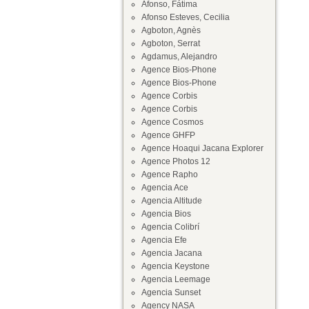
Afonso, Fátima
Afonso Esteves, Cecilia
Agboton, Agnès
Agboton, Serrat
Agdamus, Alejandro
Agence Bios-Phone
Agence Bios-Phone
Agence Corbis
Agence Corbis
Agence Cosmos
Agence GHFP
Agence Hoaqui Jacana Explorer
Agence Photos 12
Agence Rapho
Agencia Ace
Agencia Altitude
Agencia Bios
Agencia Colibrí
Agencia Efe
Agencia Jacana
Agencia Keystone
Agencia Leemage
Agencia Sunset
Agency NASA