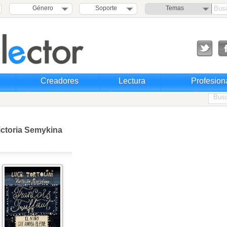
Género
Soporte
Temas
Creadores
Lectura
Profesion
ictoria Semykina