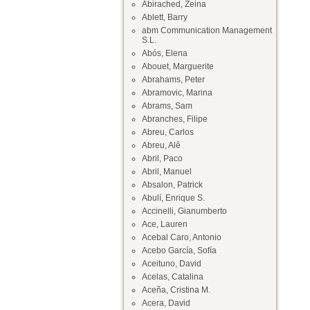
Abirached, Zeina
Ablett, Barry
abm Communication Management
S.L.
Abós, Elena
Abouet, Marguerite
Abrahams, Peter
Abramovic, Marina
Abrams, Sam
Abranches, Filipe
Abreu, Carlos
Abreu, Alê
Abril, Paco
Abril, Manuel
Absalon, Patrick
Abulí, Enrique S.
Accinelli, Gianumberto
Ace, Lauren
Acebal Caro, Antonio
Acebo García, Sofía
Aceituno, David
Acelas, Catalina
Aceña, Cristina M.
Acera, David