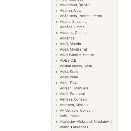
Adamsson, Bo Ake
Adánez, Coto
Adâo Neto, Pascoal Pedro
Adario, Susanna
Adbåge, Emma
Addams, Charles
Addenda
Adell, Alberto
Adell, Montserrat
Adell Winkler, Montse
ADES C.B.
Adillon Marsó, Dàlia
Adler, Kraig
Adler, Irene
Adón, Pilar
Adreani, Manuela
Adrià, Francesc
Aeneas, Gonzalo
Aertssen, Kristien
AF Venable, Colleen
Afán, Tomás
Afanásiev, Aleksandr Nikoláievich
Afano, Laurence L.