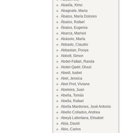
Abadía, Ximo
Abagnale, Maria
Ábalos, María Dolores
Ábalos, Rafael
Ábalos, Eugenia
Abarca, Marisol
Abásolo, María
Abbado, Claudio
Abbasian, Pooya
Abbott, Simon
Abdel-Fattah, Randa
Abdel-Qadir, Ghazi
Abedi, Isabel
Abel, Jessica
Abel Prot, Viviane
Abeleira, Juan
Abella, Tomás
Abella, Rafael
Abella Mardones, José Antonio
Abello Collados, Andrea
Abeyà Lafontana, Elisabet
Abia, David
Abio, Carlos