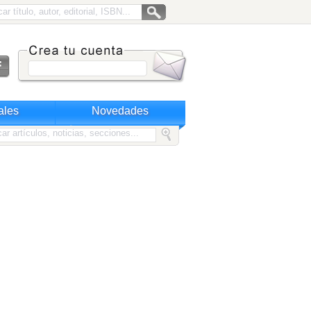
ales
Novedades