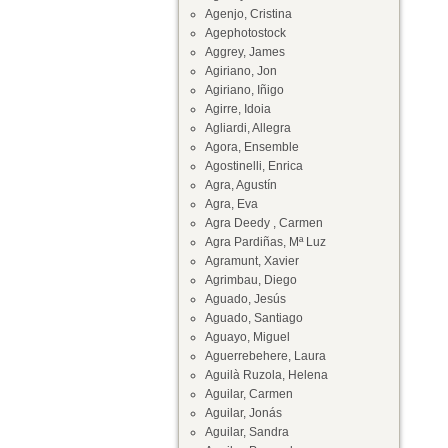
Agenjo, Cristina
Agephotostock
Aggrey, James
Agiriano, Jon
Agiriano, Iñigo
Agirre, Idoia
Agliardi, Allegra
Agora, Ensemble
Agostinelli, Enrica
Agra, Agustín
Agra, Eva
Agra Deedy , Carmen
Agra Pardiñas, Mª Luz
Agramunt, Xavier
Agrimbau, Diego
Aguado, Jesús
Aguado, Santiago
Aguayo, Miguel
Aguerrebehere, Laura
Aguilà Ruzola, Helena
Aguilar, Carmen
Aguilar, Jonás
Aguilar, Sandra