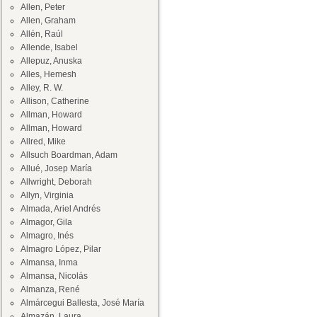
Allen, Peter
Allen, Graham
Allén, Raúl
Allende, Isabel
Allepuz, Anuska
Alles, Hemesh
Alley, R. W.
Allison, Catherine
Allman, Howard
Allman, Howard
Allred, Mike
Allsuch Boardman, Adam
Allué, Josep María
Allwright, Deborah
Allyn, Virginia
Almada, Ariel Andrés
Almagor, Gila
Almagro, Inés
Almagro López, Pilar
Almansa, Inma
Almansa, Nicolás
Almanza, René
Almárcegui Ballesta, José María
Almazán, Laura