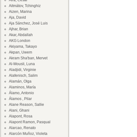
Aira, César
Aitmátov, Tchinghiz
Aizen, Marina
Aja, David
Aja Sánchez, José Luis
Ajhar, Brian
Akar, Abdallah
AKG London
Akiyama, Takayo
Akpan, Uwem
Akram Sha'ban, Mervet
Al-Mousli, Luna
Aladjidi, Virginie
Alafenisch, Salim
Alamán, Olga
Alaminos, María
Álamo, Antonio
Álamos , Pilar
Alane Reason, Sallie
Alani, Ghani
Alapont, Rosa
Alapont Ramon, Pasqual
Alarcao, Renato
Alarcón Muñoz, Violeta