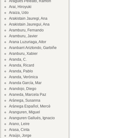
Aragüés Peleato, Ramón
Arai, Hiroyuki
Araiza, Udo
Arakistain Jauregi, Ana
Arakistain Jauregui, Ana
Aramburu, Fernando
Aramburu, Javier
Arana Luzuriaga, Aitor
Aranbarri Ariztondo, Garbiñe
Aranburu, Xabier
Aranda, C.
Aranda, Ricard
Aranda, Pablo
Aranda, Verònica
Aranda García, Mar
Arandojo, Diego
Araneda, Marcela Paz
Arànega, Susanna
Arànega Español, Mercè
Aranguren, Miguel
Aranguren Gallués, Ignacio
Arano, Leire
Arasa, Cinta
Araújo, Jorge