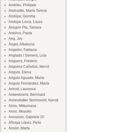
Andrieu, Philippe
Andruetto, María Teresa
Andújar, Gemma
Andújar Lorca, Laura
Anegón Pla, Tamara
Aneiros, Paula
Ang, Joy
Ángel, Albalucia
Angelini, Fabiana
Anglada i Sarriera, Lola
Anguera, Frederic
Anguera Cañellas, Mercè
Angulo, Elena
Angulo Aguado, María
Angulo Fernández, María
Anholt, Laurence
Ankenbrand, Bernhard
Annesdatter Skomsvold, Kjersti
Anno, Mitsumasa
Anno, Moyoko
Annunzio, Gabriele D\'
Añorga López, Pello
Ansón, Marta