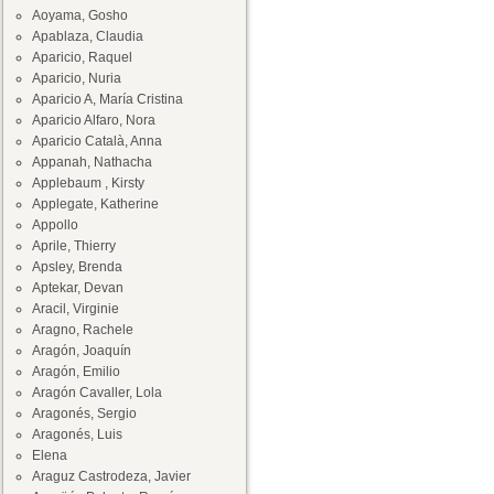
Aoyama, Gosho
Apablaza, Claudia
Aparicio, Raquel
Aparicio, Nuria
Aparicio A, María Cristina
Aparicio Alfaro, Nora
Aparicio Català, Anna
Appanah, Nathacha
Applebaum , Kirsty
Applegate, Katherine
Appollo
Aprile, Thierry
Apsley, Brenda
Aptekar, Devan
Aracil, Virginie
Aragno, Rachele
Aragón, Joaquín
Aragón, Emilio
Aragón Cavaller, Lola
Aragonés, Sergio
Aragonés, Luis
Elena
Araguz Castrodeza, Javier