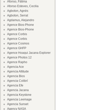
Afonso, Fátima
Afonso Esteves, Cecilia
Agboton, Agnès
Agboton, Serrat
Agdamus, Alejandro
Agence Bios-Phone
Agence Bios-Phone
Agence Corbis
Agence Corbis
Agence Cosmos
Agence GHFP
Agence Hoaqui Jacana Explorer
Agence Photos 12
Agence Rapho
Agencia Ace
Agencia Altitude
Agencia Bios
Agencia Colibrí
Agencia Efe
Agencia Jacana
Agencia Keystone
Agencia Leemage
Agencia Sunset
Agency NASA