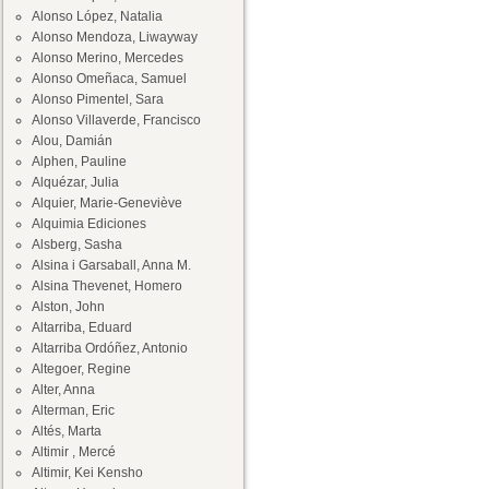
Alonso López, Natalia
Alonso Mendoza, Liwayway
Alonso Merino, Mercedes
Alonso Omeñaca, Samuel
Alonso Pimentel, Sara
Alonso Villaverde, Francisco
Alou, Damián
Alphen, Pauline
Alquézar, Julia
Alquier, Marie-Geneviève
Alquimia Ediciones
Alsberg, Sasha
Alsina i Garsaball, Anna M.
Alsina Thevenet, Homero
Alston, John
Altarriba, Eduard
Altarriba Ordóñez, Antonio
Altegoer, Regine
Alter, Anna
Alterman, Eric
Altés, Marta
Altimir , Mercé
Altimir, Kei Kensho