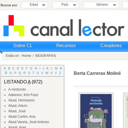
Edad
País
Género
Buscar por
Sobre CL
Recursos
Creadores
Estás en :
Home
/
BIOGRAFIAS
A
B
C
D
E
F
G
H
I
J
K
L
M
N
Berta Carreras Moliné
Ñ
O
P
Q
R
S
T
U
V
W
X
Y
Z
LISTANDO
A
(972)
A-rredondo
Aakeson, Kim Fupz
Abad, Hermanos
Abad, Arturo
Abad, José
Abad Carlés, Ana
Abad Varela, José Antonio
Abadi, Ariel