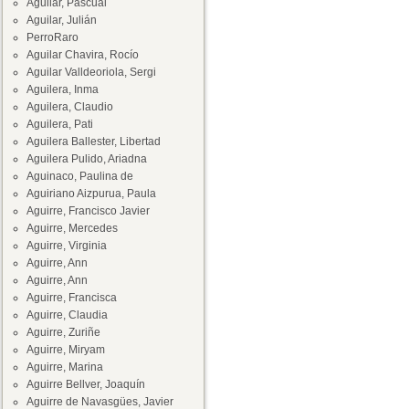
Aguilar, Pascual
Aguilar, Julián
PerroRaro
Aguilar Chavira, Rocío
Aguilar Valldeoriola, Sergi
Aguilera, Inma
Aguilera, Claudio
Aguilera, Pati
Aguilera Ballester, Libertad
Aguilera Pulido, Ariadna
Aguinaco, Paulina de
Aguiriano Aizpurua, Paula
Aguirre, Francisco Javier
Aguirre, Mercedes
Aguirre, Virginia
Aguirre, Ann
Aguirre, Ann
Aguirre, Francisca
Aguirre, Claudia
Aguirre, Zuriñe
Aguirre, Miryam
Aguirre, Marina
Aguirre Bellver, Joaquín
Aguirre de Navasgües, Javier