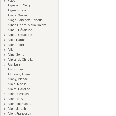
Maco
Algozzino, Sergio
Algueró, Tavi
Aliaga, Xavier
Aliaga Sánchez, Roberto
Alibés i Riera, Maria Dolors
Alibeu, Géraldine
Alibeu, Geraldine
Alice, Hannah
Alier, Roger
Aliki
Alins, Sonia
Aliprandi, Christian
Alis, Luis
Alison, Jay
Alkuwaifi, Ahmad
Allaby, Michael
Allain, Moose
Allaire, Caroline
Allan, Nicholas
Allan, Tony
Allen, Thomas B.
Allen, Jonathan
Allen, Francesca