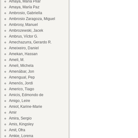
Amaya, María Pilar
Amaya, María Paz
Ambrosio, Gabriella
Ambrosio Zaragoza, Miguel
Ambrosy, Manuel
Ambrozewski, Jacek
Ambrus, Víctor G.
Amechazurra, Gerardo R.
Ameixeiro, Daniel
Amekan, Hassan
Ameli, M.
Ameli, Michela
Amenábar, Jon
Amengual, Pep
Amenós, Jordi
Americo, Tiago
Amicis, Edmondo de
Amigo, Leire
Amiot, Karine-Marie
Amir
Amira, Sergio
Amis, Kingsley
Amit, Ofra
Amkie, Lorena