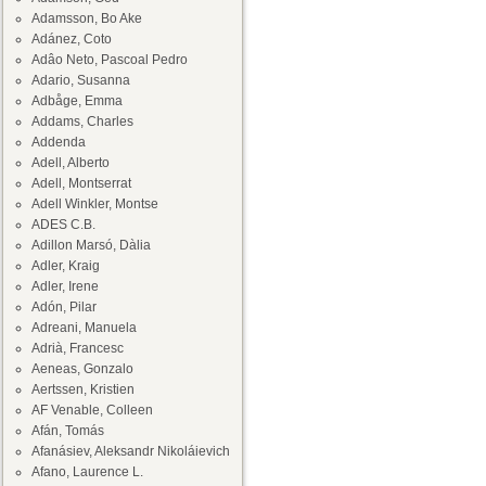
Adamsson, Bo Ake
Adánez, Coto
Adâo Neto, Pascoal Pedro
Adario, Susanna
Adbåge, Emma
Addams, Charles
Addenda
Adell, Alberto
Adell, Montserrat
Adell Winkler, Montse
ADES C.B.
Adillon Marsó, Dàlia
Adler, Kraig
Adler, Irene
Adón, Pilar
Adreani, Manuela
Adrià, Francesc
Aeneas, Gonzalo
Aertssen, Kristien
AF Venable, Colleen
Afán, Tomás
Afanásiev, Aleksandr Nikoláievich
Afano, Laurence L.