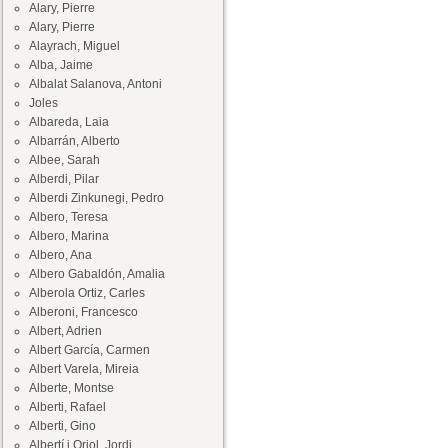
Alary, Pierre
Alary, Pierre
Alayrach, Miguel
Alba, Jaime
Albalat Salanova, Antoni
Joles
Albareda, Laia
Albarrán, Alberto
Albee, Sarah
Alberdi, Pilar
Alberdi Zinkunegi, Pedro
Albero, Teresa
Albero, Marina
Albero, Ana
Albero Gabaldón, Amalia
Alberola Ortiz, Carles
Alberoni, Francesco
Albert, Adrien
Albert García, Carmen
Albert Varela, Mireia
Alberte, Montse
Alberti, Rafael
Alberti, Gino
Albertí i Oriol, Jordi