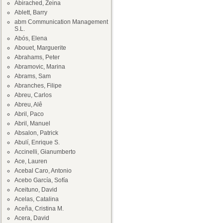
Abirached, Zeina
Ablett, Barry
abm Communication Management
S.L.
Abós, Elena
Abouet, Marguerite
Abrahams, Peter
Abramovic, Marina
Abrams, Sam
Abranches, Filipe
Abreu, Carlos
Abreu, Alê
Abril, Paco
Abril, Manuel
Absalon, Patrick
Abulí, Enrique S.
Accinelli, Gianumberto
Ace, Lauren
Acebal Caro, Antonio
Acebo García, Sofía
Aceituno, David
Acelas, Catalina
Aceña, Cristina M.
Acera, David