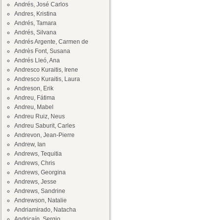
Andrés, José Carlos
Andres, Kristina
Andrés, Tamara
Andrés, Silvana
Andrés Argente, Carmen de
Andrès Font, Susana
Andrés Lleó, Ana
Andresco Kuraitis, Irene
Andresco Kuraitis, Laura
Andreson, Erik
Andreu, Fátima
Andreu, Mabel
Andreu Ruiz, Neus
Andreu Saburit, Carles
Andrevon, Jean-Pierre
Andrew, Ian
Andrews, Tequitia
Andrews, Chris
Andrews, Georgina
Andrews, Jesse
Andrews, Sandrine
Andrewson, Natalie
Andriamirado, Natacha
Andricaín, Sergio