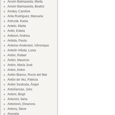
Ansón Balmaseda, Marta
Ansón Balmaseda, Beatriz
Anstey, Caroline
Anta Rodríguez, Manuela
Antczak, Kasia
Antelo, Marta
Antín, Estela
Antinori, Andrea
Antista, Paola
Antoine-Andersen, Véronique
Antolín Villota, Luisa
Antón, Rafael
Antón, Mauricio
Antón, María José
Anton, Anton
Antón Blanco, Rocío del Mar
Antón de Vez, Patricia
Antón Svoboda, Ángel
Antoñanzas, Julio
Antoni, Birgit
Antonini, Ilaria
Antonioni, Eleanora
Antony, Steve
Anuvela