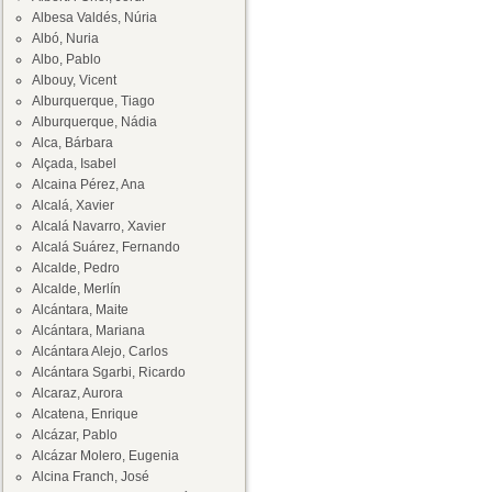
Albesa Valdés, Núria
Albó, Nuria
Albo, Pablo
Albouy, Vicent
Alburquerque, Tiago
Alburquerque, Nádia
Alca, Bárbara
Alçada, Isabel
Alcaina Pérez, Ana
Alcalá, Xavier
Alcalá Navarro, Xavier
Alcalá Suárez, Fernando
Alcalde, Pedro
Alcalde, Merlín
Alcántara, Maite
Alcántara, Mariana
Alcántara Alejo, Carlos
Alcántara Sgarbi, Ricardo
Alcaraz, Aurora
Alcatena, Enrique
Alcázar, Pablo
Alcázar Molero, Eugenia
Alcina Franch, José