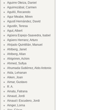
Aguirre Oteiza, Daniel
Aguirrezábal, Carmen
Agulló, Recaredo
Agur Meabe, Miren
Agustí Hernández, David
Agustín, Teresa
Agut, Albert
Agüera Espejo-Saavedra, Isabel
Agüero Herranz, Arturo
Ahijado Quintillán, Manuel
Ahlberg, Janet
Ahlberg, Allan
Ahlgrimm, Achim
Ahmed, Sufiya
Ahumada Gutiérrez, Aldo Antonio
Aida, Lehanan
Aiken, Joan
Aimar, Gustavo
R. A.
Ainatu, Fatrana
Ainaud, Jordi
Ainaud i Escudero, Jordi
Ainger, Lorna