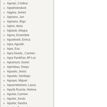
Agenjo, Cristina
Agephotostock
Aggrey, James
Agiriano, Jon
Agiriano, Iñigo
Agirre, Idoia
Agliardi, Allegra
Agora, Ensemble
Agostinelli, Enrica
Agra, Agustín
Agra, Eva
Agra Deedy , Carmen
Agra Pardiñas, Mª Luz
Agramunt, Xavier
Agrimbau, Diego
Aguado, Jesús
Aguado, Santiago
Aguayo, Miguel
Aguerrebehere, Laura
Aguilà Ruzola, Helena
Aguilar, Carmen
Aguilar, Jonás
Aguilar, Sandra