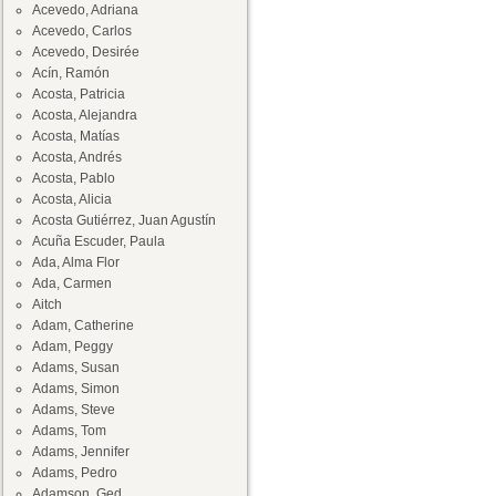
Acevedo, Adriana
Acevedo, Carlos
Acevedo, Desirée
Acín, Ramón
Acosta, Patricia
Acosta, Alejandra
Acosta, Matías
Acosta, Andrés
Acosta, Pablo
Acosta, Alicia
Acosta Gutiérrez, Juan Agustín
Acuña Escuder, Paula
Ada, Alma Flor
Ada, Carmen
Aitch
Adam, Catherine
Adam, Peggy
Adams, Susan
Adams, Simon
Adams, Steve
Adams, Tom
Adams, Jennifer
Adams, Pedro
Adamson, Ged