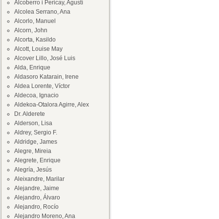
Alcoberro i Pericay, Agustí
Alcolea Serrano, Ana
Alcorlo, Manuel
Alcorn, John
Alcorta, Kasildo
Alcott, Louise May
Alcover Lillo, José Luis
Alda, Enrique
Aldasoro Katarain, Irene
Aldea Lorente, Víctor
Aldecoa, Ignacio
Aldekoa-Otalora Agirre, Alex
Dr. Alderete
Alderson, Lisa
Aldrey, Sergio F.
Aldridge, James
Alegre, Mireia
Alegrete, Enrique
Alegría, Jesús
Aleixandre, Marilar
Alejandre, Jaime
Alejandro, Álvaro
Alejandro, Rocío
Alejandro Moreno, Ana