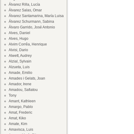
Álvarez Rilla, Lucía
Álvarez Salas, Omar
Álvarez Santamarina, María Luisa
Álvarez Schurmann, Sabina
Álvaro Garrido, José Antonio
Alves, Daniel
Alves, Hugo
Alvim Corrêa, Henrique
Alvisi, Dario
Alwett, Audrey
Alzial, Sylvain
Alzueta, Luis
Amade, Emilio
Amades i Gelats, Joan
Amador, Irene
Amadou, Safiatou
Tony
Amant, Kathleen
Amargo, Pablo
Amat, Frederic
Amat, Kiko
Amate, Kim
Amavisca, Luis