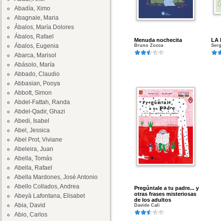
Abadía, Ximo
Abagnale, Maria
Ábalos, María Dolores
Ábalos, Rafael
Menuda nochecita
LA 
Ábalos, Eugenia
Bruno Zocca
Serg
Abarca, Marisol
Abásolo, María
Abbado, Claudio
Abbasian, Pooya
Abbott, Simon
Abdel-Fattah, Randa
Abdel-Qadir, Ghazi
Abedi, Isabel
Abel, Jessica
Abel Prot, Viviane
Abeleira, Juan
Abella, Tomás
Abella, Rafael
Abella Mardones, José Antonio
Abello Collados, Andrea
Pregúntale a tu padre... y
otras frases misteriosas
Abeyà Lafontana, Elisabet
de los adultos
Abia, David
Davide Cali
Abio, Carlos