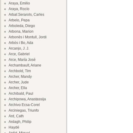
Araya, Emilio
Araya, Rocío
Arbat Serarols, Carles
Arbelo, Pepa
Arboleda, Diego
Arbona, Marion
Arbonès i Montull, Jordi
Arbós i Bo, Ada
Arcanjo, J. J.
Arce, Gabriel
Arce, María José
Archambault, Ariane
Archbold, Tim
Archer, Mandy
Archer, Jude
Archer, Ella
Archibald, Paul
Archipowa, Anastassija
Archivo Ecsa-Corel
Arciniegas, Triunfo
Ard, Cath
Ardagh, Philip
Haydé