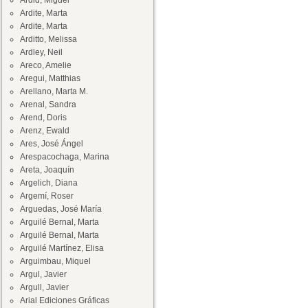
Ardid, Miguel
Ardite, Marta
Ardite, Marta
Arditto, Melissa
Ardley, Neil
Areco, Amelie
Aregui, Matthias
Arellano, Marta M.
Arenal, Sandra
Arend, Doris
Arenz, Ewald
Ares, José Ángel
Arespacochaga, Marina
Areta, Joaquín
Argelich, Diana
Argemí, Roser
Arguedas, José María
Arguilé Bernal, Marta
Arguilé Bernal, Marta
Arguilé Martínez, Elisa
Arguimbau, Miquel
Argul, Javier
Argull, Javier
Arial Ediciones Gráficas