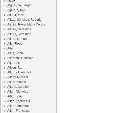
Maco
Algozzino, Sergio
Algueró, Tavi
Aliaga, Xavier
Aliaga Sánchez, Roberto
Alibés i Riera, Maria Dolors
Alibeu, Géraldine
Alibeu, Geraldine
Alice, Hannah
Alier, Roger
Aliki
Alins, Sonia
Aliprandi, Christian
Alis, Luis
Alison, Jay
Alkuwaifi, Ahmad
Allaby, Michael
Allain, Moose
Allaire, Caroline
Allan, Nicholas
Allan, Tony
Allen, Thomas B.
Allen, Jonathan
Allen, Francesca