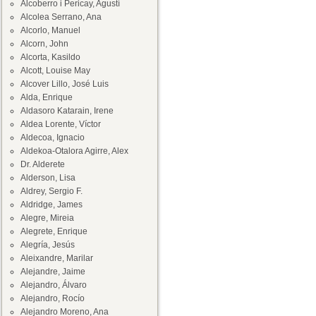
Alcoberro i Pericay, Agustí
Alcolea Serrano, Ana
Alcorlo, Manuel
Alcorn, John
Alcorta, Kasildo
Alcott, Louise May
Alcover Lillo, José Luis
Alda, Enrique
Aldasoro Katarain, Irene
Aldea Lorente, Víctor
Aldecoa, Ignacio
Aldekoa-Otalora Agirre, Alex
Dr. Alderete
Alderson, Lisa
Aldrey, Sergio F.
Aldridge, James
Alegre, Mireia
Alegrete, Enrique
Alegría, Jesús
Aleixandre, Marilar
Alejandre, Jaime
Alejandro, Álvaro
Alejandro, Rocío
Alejandro Moreno, Ana