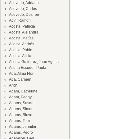
Acevedo, Adriana
Acevedo, Carlos
Acevedo, Desirée
Acín, Ramón
Acosta, Patricia
Acosta, Alejandra
Acosta, Matías
Acosta, Andrés
Acosta, Pablo
Acosta, Alicia
Acosta Gutiérrez, Juan Agustín
Acuña Escuder, Paula
Ada, Alma Flor
Ada, Carmen
Aitch
Adam, Catherine
Adam, Peggy
Adams, Susan
Adams, Simon
Adams, Steve
Adams, Tom
Adams, Jennifer
Adams, Pedro
Adamson, Ged