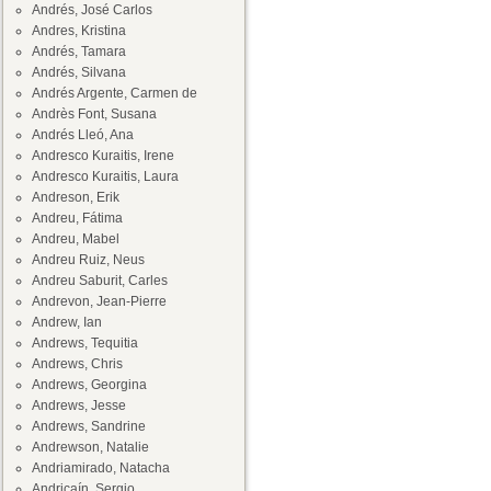
Andrés, José Carlos
Andres, Kristina
Andrés, Tamara
Andrés, Silvana
Andrés Argente, Carmen de
Andrès Font, Susana
Andrés Lleó, Ana
Andresco Kuraitis, Irene
Andresco Kuraitis, Laura
Andreson, Erik
Andreu, Fátima
Andreu, Mabel
Andreu Ruiz, Neus
Andreu Saburit, Carles
Andrevon, Jean-Pierre
Andrew, Ian
Andrews, Tequitia
Andrews, Chris
Andrews, Georgina
Andrews, Jesse
Andrews, Sandrine
Andrewson, Natalie
Andriamirado, Natacha
Andricaín, Sergio