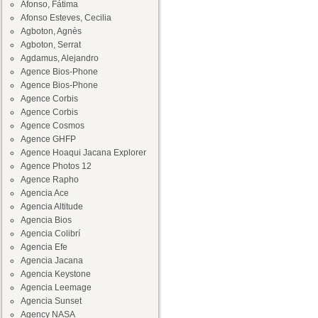
Afonso, Fátima
Afonso Esteves, Cecilia
Agboton, Agnès
Agboton, Serrat
Agdamus, Alejandro
Agence Bios-Phone
Agence Bios-Phone
Agence Corbis
Agence Corbis
Agence Cosmos
Agence GHFP
Agence Hoaqui Jacana Explorer
Agence Photos 12
Agence Rapho
Agencia Ace
Agencia Altitude
Agencia Bios
Agencia Colibrí
Agencia Efe
Agencia Jacana
Agencia Keystone
Agencia Leemage
Agencia Sunset
Agency NASA