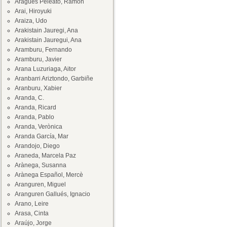
Aragüés Peleato, Ramón
Arai, Hiroyuki
Araiza, Udo
Arakistain Jauregi, Ana
Arakistain Jauregui, Ana
Aramburu, Fernando
Aramburu, Javier
Arana Luzuriaga, Aitor
Aranbarri Ariztondo, Garbiñe
Aranburu, Xabier
Aranda, C.
Aranda, Ricard
Aranda, Pablo
Aranda, Verònica
Aranda García, Mar
Arandojo, Diego
Araneda, Marcela Paz
Arànega, Susanna
Arànega Español, Mercè
Aranguren, Miguel
Aranguren Gallués, Ignacio
Arano, Leire
Arasa, Cinta
Araújo, Jorge