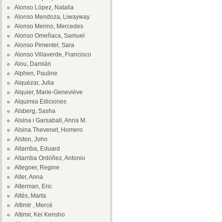
Alonso López, Natalia
Alonso Mendoza, Liwayway
Alonso Merino, Mercedes
Alonso Omeñaca, Samuel
Alonso Pimentel, Sara
Alonso Villaverde, Francisco
Alou, Damián
Alphen, Pauline
Alquézar, Julia
Alquier, Marie-Geneviève
Alquimia Ediciones
Alsberg, Sasha
Alsina i Garsaball, Anna M.
Alsina Thevenet, Homero
Alston, John
Altarriba, Eduard
Altarriba Ordóñez, Antonio
Altegoer, Regine
Alter, Anna
Alterman, Eric
Altés, Marta
Altimir , Mercé
Altimir, Kei Kensho