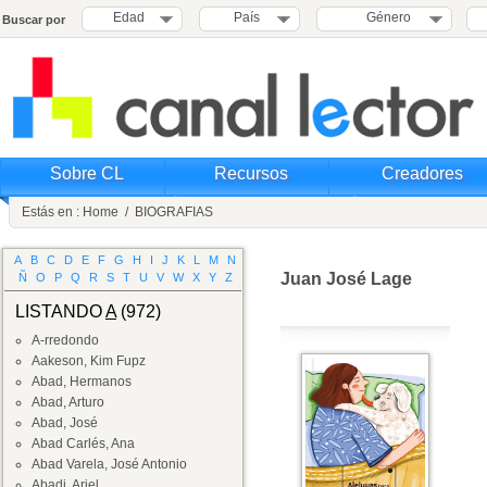
Edad
País
Género
Buscar por
Sobre CL
Recursos
Creadores
Estás en :
Home
/
BIOGRAFIAS
A
B
C
D
E
F
G
H
I
J
K
L
M
N
Juan José Lage
Ñ
O
P
Q
R
S
T
U
V
W
X
Y
Z
LISTANDO
A
(972)
A-rredondo
Aakeson, Kim Fupz
Abad, Hermanos
Abad, Arturo
Abad, José
Abad Carlés, Ana
Abad Varela, José Antonio
Abadi, Ariel