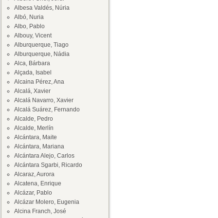
Albesa Valdés, Núria
Albó, Nuria
Albo, Pablo
Albouy, Vicent
Alburquerque, Tiago
Alburquerque, Nádia
Alca, Bárbara
Alçada, Isabel
Alcaina Pérez, Ana
Alcalá, Xavier
Alcalá Navarro, Xavier
Alcalá Suárez, Fernando
Alcalde, Pedro
Alcalde, Merlín
Alcántara, Maite
Alcántara, Mariana
Alcántara Alejo, Carlos
Alcántara Sgarbi, Ricardo
Alcaraz, Aurora
Alcatena, Enrique
Alcázar, Pablo
Alcázar Molero, Eugenia
Alcina Franch, José