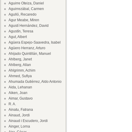
Aguirre Oteiza, Daniel
Aguirrezábal, Carmen
Agulló, Recaredo
Agur Meabe, Miren
Agustí Hernández, David
Agustín, Teresa
Agut, Albert
Agüera Espejo-Saavedra, Isabel
Agüero Herranz, Arturo
Ahijado Quintillán, Manuel
Ahlberg, Janet
Ahlberg, Allan
Ahlgrimm, Achim
Ahmed, Sufiya
Ahumada Gutiérrez, Aldo Antonio
Aida, Lehanan
Aiken, Joan
Aimar, Gustavo
R. A.
Ainatu, Fatrana
Ainaud, Jordi
Ainaud i Escudero, Jordi
Ainger, Lorna