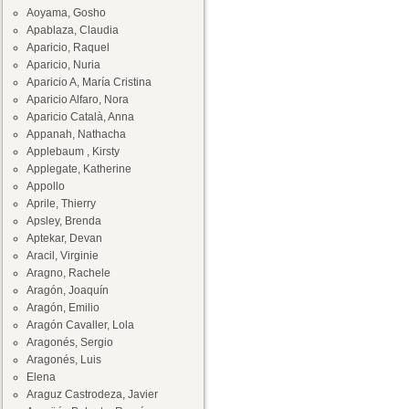
Aoyama, Gosho
Apablaza, Claudia
Aparicio, Raquel
Aparicio, Nuria
Aparicio A, María Cristina
Aparicio Alfaro, Nora
Aparicio Català, Anna
Appanah, Nathacha
Applebaum , Kirsty
Applegate, Katherine
Appollo
Aprile, Thierry
Apsley, Brenda
Aptekar, Devan
Aracil, Virginie
Aragno, Rachele
Aragón, Joaquín
Aragón, Emilio
Aragón Cavaller, Lola
Aragonés, Sergio
Aragonés, Luis
Elena
Araguz Castrodeza, Javier