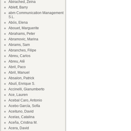
Abirached, Zeina
Ablett, Barry
abm Communication Management
S.L.
Abós, Elena
Abouet, Marguerite
Abrahams, Peter
Abramovic, Marina
Abrams, Sam
Abranches, Filipe
Abreu, Carlos
Abreu, Alê
Abril, Paco
Abril, Manuel
Absalon, Patrick
Abulí, Enrique S.
Accinelli, Gianumberto
Ace, Lauren
Acebal Caro, Antonio
Acebo García, Sofía
Aceituno, David
Acelas, Catalina
Aceña, Cristina M.
Acera, David