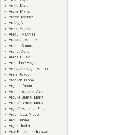
Ardid, Miguel
Ardite, Marta
Ardite, Marta
Arditto, Melissa
Ardley, Neil
Areco, Amelie
Aregui, Matthias
Arellano, Marta M.
Arenal, Sandra
Arend, Doris
Arenz, Ewald
Ares, José Ángel
Arespacochaga, Marina
Areta, Joaquín
Argelich, Diana
Argemí, Roser
Arguedas, José María
Arguilé Bernal, Marta
Arguilé Bernal, Marta
Arguilé Martínez, Elisa
Arguimbau, Miquel
Argul, Javier
Argull, Javier
Arial Ediciones Gráficas