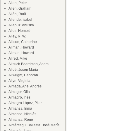
Allen, Peter
Allen, Graham
Allén, Raúl
Allende, Isabel
Allepuz, Anuska
Alles, Hemesh
Alley, R. W.
Allison, Catherine
Allman, Howard
Allman, Howard
Allred, Mike
Allsuch Boardman, Adam
Allué, Josep María
Allwright, Deborah
Allyn, Virginia
Almada, Ariel Andrés
Almagor, Gila
Almagro, Inés
Almagro López, Pilar
Almansa, Inma
Almansa, Nicolás
Almanza, René
Almárcegui Ballesta, José María
Almazán, Laura