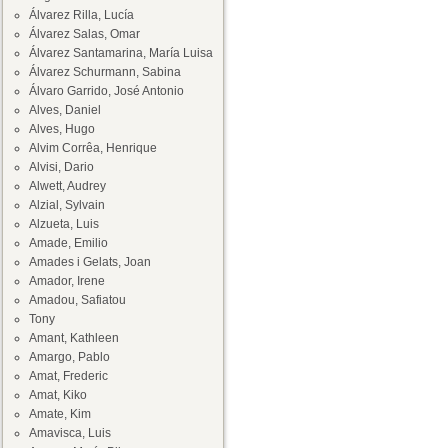
Álvarez Rilla, Lucía
Álvarez Salas, Omar
Álvarez Santamarina, María Luisa
Álvarez Schurmann, Sabina
Álvaro Garrido, José Antonio
Alves, Daniel
Alves, Hugo
Alvim Corrêa, Henrique
Alvisi, Dario
Alwett, Audrey
Alzial, Sylvain
Alzueta, Luis
Amade, Emilio
Amades i Gelats, Joan
Amador, Irene
Amadou, Safiatou
Tony
Amant, Kathleen
Amargo, Pablo
Amat, Frederic
Amat, Kiko
Amate, Kim
Amavisca, Luis