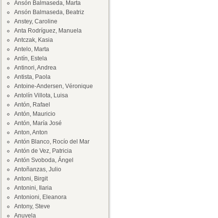
Ansón Balmaseda, Marta
Ansón Balmaseda, Beatriz
Anstey, Caroline
Anta Rodríguez, Manuela
Antczak, Kasia
Antelo, Marta
Antín, Estela
Antinori, Andrea
Antista, Paola
Antoine-Andersen, Véronique
Antolín Villota, Luisa
Antón, Rafael
Antón, Mauricio
Antón, María José
Anton, Anton
Antón Blanco, Rocío del Mar
Antón de Vez, Patricia
Antón Svoboda, Ángel
Antoñanzas, Julio
Antoni, Birgit
Antonini, Ilaria
Antonioni, Eleanora
Antony, Steve
Anuvela