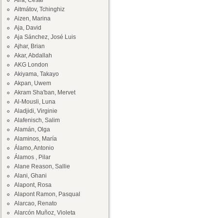
Aira, César
Aitmátov, Tchinghiz
Aizen, Marina
Aja, David
Aja Sánchez, José Luis
Ajhar, Brian
Akar, Abdallah
AKG London
Akiyama, Takayo
Akpan, Uwem
Akram Sha'ban, Mervet
Al-Mousli, Luna
Aladjidi, Virginie
Alafenisch, Salim
Alamán, Olga
Alaminos, María
Álamo, Antonio
Álamos , Pilar
Alane Reason, Sallie
Alani, Ghani
Alapont, Rosa
Alapont Ramon, Pasqual
Alarcao, Renato
Alarcón Muñoz, Violeta