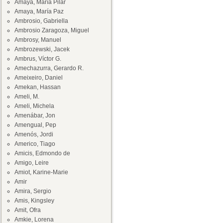
Amaya, María Pilar
Amaya, María Paz
Ambrosio, Gabriella
Ambrosio Zaragoza, Miguel
Ambrosy, Manuel
Ambrozewski, Jacek
Ambrus, Víctor G.
Amechazurra, Gerardo R.
Ameixeiro, Daniel
Amekan, Hassan
Ameli, M.
Ameli, Michela
Amenábar, Jon
Amengual, Pep
Amenós, Jordi
Americo, Tiago
Amicis, Edmondo de
Amigo, Leire
Amiot, Karine-Marie
Amir
Amira, Sergio
Amis, Kingsley
Amit, Ofra
Amkie, Lorena