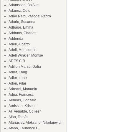
Adamsson, Bo Ake
Adánez, Coto
Adâo Neto, Pascoal Pedro
Adario, Susanna
Adbåge, Emma
Addams, Charles
Addenda
Adell, Alberto
Adell, Montserrat
Adell Winkler, Montse
ADES C.B.
Adillon Marsó, Dàlia
Adler, Kraig
Adler, Irene
Adón, Pilar
Adreani, Manuela
Adrià, Francesc
Aeneas, Gonzalo
Aertssen, Kristien
AF Venable, Colleen
Afán, Tomás
Afanásiev, Aleksandr Nikoláievich
Afano, Laurence L.