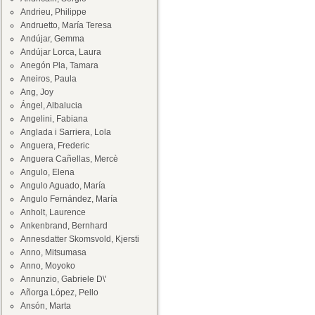
Andrieu, Philippe
Andruetto, María Teresa
Andújar, Gemma
Andújar Lorca, Laura
Anegón Pla, Tamara
Aneiros, Paula
Ang, Joy
Ángel, Albalucia
Angelini, Fabiana
Anglada i Sarriera, Lola
Anguera, Frederic
Anguera Cañellas, Mercè
Angulo, Elena
Angulo Aguado, María
Angulo Fernández, María
Anholt, Laurence
Ankenbrand, Bernhard
Annesdatter Skomsvold, Kjersti
Anno, Mitsumasa
Anno, Moyoko
Annunzio, Gabriele D\'
Añorga López, Pello
Ansón, Marta