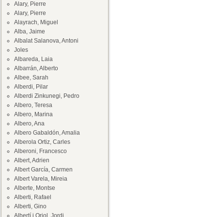
Alary, Pierre
Alary, Pierre
Alayrach, Miguel
Alba, Jaime
Albalat Salanova, Antoni
Joles
Albareda, Laia
Albarrán, Alberto
Albee, Sarah
Alberdi, Pilar
Alberdi Zinkunegi, Pedro
Albero, Teresa
Albero, Marina
Albero, Ana
Albero Gabaldón, Amalia
Alberola Ortiz, Carles
Alberoni, Francesco
Albert, Adrien
Albert García, Carmen
Albert Varela, Mireia
Alberte, Montse
Alberti, Rafael
Alberti, Gino
Albertí i Oriol, Jordi