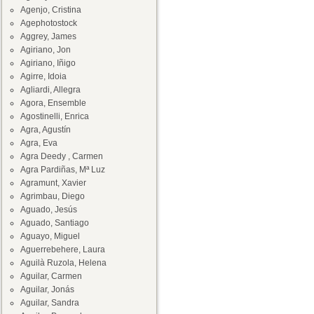
Agenjo, Cristina
Agephotostock
Aggrey, James
Agiriano, Jon
Agiriano, Iñigo
Agirre, Idoia
Agliardi, Allegra
Agora, Ensemble
Agostinelli, Enrica
Agra, Agustín
Agra, Eva
Agra Deedy , Carmen
Agra Pardiñas, Mª Luz
Agramunt, Xavier
Agrimbau, Diego
Aguado, Jesús
Aguado, Santiago
Aguayo, Miguel
Aguerrebehere, Laura
Aguilà Ruzola, Helena
Aguilar, Carmen
Aguilar, Jonás
Aguilar, Sandra