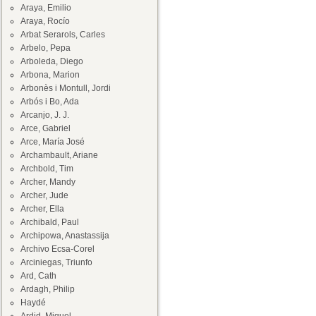
Araya, Emilio
Araya, Rocío
Arbat Serarols, Carles
Arbelo, Pepa
Arboleda, Diego
Arbona, Marion
Arbonès i Montull, Jordi
Arbós i Bo, Ada
Arcanjo, J. J.
Arce, Gabriel
Arce, María José
Archambault, Ariane
Archbold, Tim
Archer, Mandy
Archer, Jude
Archer, Ella
Archibald, Paul
Archipowa, Anastassija
Archivo Ecsa-Corel
Arciniegas, Triunfo
Ard, Cath
Ardagh, Philip
Haydé