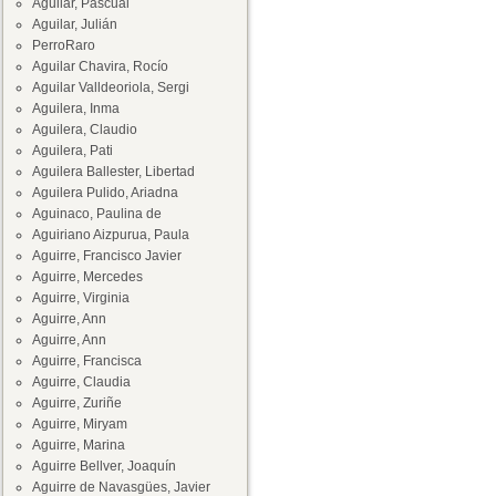
Aguilar, Pascual
Aguilar, Julián
PerroRaro
Aguilar Chavira, Rocío
Aguilar Valldeoriola, Sergi
Aguilera, Inma
Aguilera, Claudio
Aguilera, Pati
Aguilera Ballester, Libertad
Aguilera Pulido, Ariadna
Aguinaco, Paulina de
Aguiriano Aizpurua, Paula
Aguirre, Francisco Javier
Aguirre, Mercedes
Aguirre, Virginia
Aguirre, Ann
Aguirre, Ann
Aguirre, Francisca
Aguirre, Claudia
Aguirre, Zuriñe
Aguirre, Miryam
Aguirre, Marina
Aguirre Bellver, Joaquín
Aguirre de Navasgües, Javier