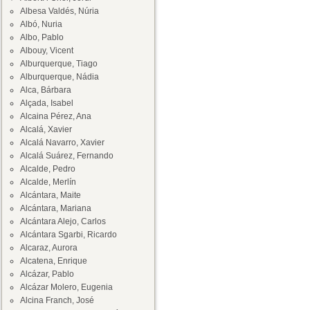
Albesa Valdés, Núria
Albó, Nuria
Albo, Pablo
Albouy, Vicent
Alburquerque, Tiago
Alburquerque, Nádia
Alca, Bárbara
Alçada, Isabel
Alcaina Pérez, Ana
Alcalá, Xavier
Alcalá Navarro, Xavier
Alcalá Suárez, Fernando
Alcalde, Pedro
Alcalde, Merlín
Alcántara, Maite
Alcántara, Mariana
Alcántara Alejo, Carlos
Alcántara Sgarbi, Ricardo
Alcaraz, Aurora
Alcatena, Enrique
Alcázar, Pablo
Alcázar Molero, Eugenia
Alcina Franch, José