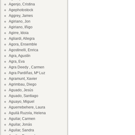
Agenjo, Cristina
Agephotostock
Aggrey, James
Agiriano, Jon
Agiriano, Iñigo
Agirre, Idoia
Agliardi, Allegra
Agora, Ensemble
Agostinelli, Enrica
Agra, Agustín
Agra, Eva
Agra Deedy , Carmen
Agra Pardiñas, Mª Luz
Agramunt, Xavier
Agrimbau, Diego
Aguado, Jesús
Aguado, Santiago
Aguayo, Miguel
Aguerrebehere, Laura
Aguilà Ruzola, Helena
Aguilar, Carmen
Aguilar, Jonás
Aguilar, Sandra