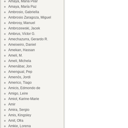
Amaya, María Pilar
Amaya, María Paz
Ambrosio, Gabriella
Ambrosio Zaragoza, Miguel
Ambrosy, Manuel
Ambrozewski, Jacek
Ambrus, Víctor G.
Amechazurra, Gerardo R.
Ameixeiro, Daniel
Amekan, Hassan
Ameli, M.
Ameli, Michela
Amenábar, Jon
Amengual, Pep
Amenós, Jordi
Americo, Tiago
Amicis, Edmondo de
Amigo, Leire
Amiot, Karine-Marie
Amir
Amira, Sergio
Amis, Kingsley
Amit, Ofra
Amkie, Lorena