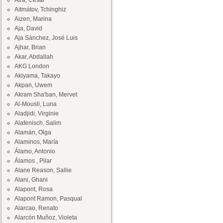
Aira, César
Aitmátov, Tchinghiz
Aizen, Marina
Aja, David
Aja Sánchez, José Luis
Ajhar, Brian
Akar, Abdallah
AKG London
Akiyama, Takayo
Akpan, Uwem
Akram Sha'ban, Mervet
Al-Mousli, Luna
Aladjidi, Virginie
Alafenisch, Salim
Alamán, Olga
Alaminos, María
Álamo, Antonio
Álamos , Pilar
Alane Reason, Sallie
Alani, Ghani
Alapont, Rosa
Alapont Ramon, Pasqual
Alarcao, Renato
Alarcón Muñoz, Violeta