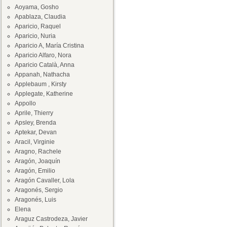
Aoyama, Gosho
Apablaza, Claudia
Aparicio, Raquel
Aparicio, Nuria
Aparicio A, María Cristina
Aparicio Alfaro, Nora
Aparicio Català, Anna
Appanah, Nathacha
Applebaum , Kirsty
Applegate, Katherine
Appollo
Aprile, Thierry
Apsley, Brenda
Aptekar, Devan
Aracil, Virginie
Aragno, Rachele
Aragón, Joaquín
Aragón, Emilio
Aragón Cavaller, Lola
Aragonés, Sergio
Aragonés, Luis
Elena
Araguz Castrodeza, Javier