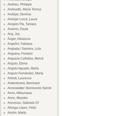
Andrieu, Philippe
Andruetto, María Teresa
Andújar, Gemma
Andújar Lorca, Laura
Anegón Pla, Tamara
Aneiros, Paula
Ang, Joy
Ángel, Albalucia
Angelini, Fabiana
Anglada i Sarriera, Lola
Anguera, Frederic
Anguera Cañellas, Mercè
Angulo, Elena
Angulo Aguado, María
Angulo Fernández, María
Anholt, Laurence
Ankenbrand, Bernhard
Annesdatter Skomsvold, Kjersti
Anno, Mitsumasa
Anno, Moyoko
Annunzio, Gabriele D\'
Añorga López, Pello
Ansón, Marta