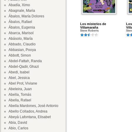
Abadía, Ximo
Abagnale, Maria
Ábalos, María Dolores
Ábalos, Rafael
Los misterios de
Los
Ábalos, Eugenia
Villamaraña
Vil
Steve Roberts
Stev
Abarca, Marisol
Abásolo, María
Abbado, Claudio
Abbasian, Pooya
Abbott, Simon
Abdel-Fattah, Randa
Abdel-Qadir, Ghazi
Abedi, Isabel
Abel, Jessica
Abel Prot, Viviane
Abeleira, Juan
Abella, Tomás
Abella, Rafael
Abella Mardones, José Antonio
Abello Collados, Andrea
Abeyà Lafontana, Elisabet
Abia, David
Abio, Carlos