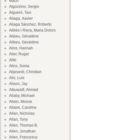
Maco
Algozzino, Sergio
Algueró, Tavi
Aliaga, Xavier
Aliaga Sánchez, Roberto
Alibés i Riera, Maria Dolors
Alibeu, Géraldine
Alibeu, Geraldine
Alice, Hannah
Alier, Roger
Aliki
Alins, Sonia
Aliprandi, Christian
Alis, Luis
Alison, Jay
Alkuwaifi, Ahmad
Allaby, Michael
Allain, Moose
Allaire, Caroline
Allan, Nicholas
Allan, Tony
Allen, Thomas B.
Allen, Jonathan
Allen, Francesca