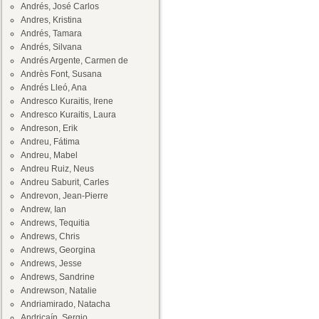
Andrés, José Carlos
Andres, Kristina
Andrés, Tamara
Andrés, Silvana
Andrés Argente, Carmen de
Andrès Font, Susana
Andrés Lleó, Ana
Andresco Kuraitis, Irene
Andresco Kuraitis, Laura
Andreson, Erik
Andreu, Fátima
Andreu, Mabel
Andreu Ruiz, Neus
Andreu Saburit, Carles
Andrevon, Jean-Pierre
Andrew, Ian
Andrews, Tequitia
Andrews, Chris
Andrews, Georgina
Andrews, Jesse
Andrews, Sandrine
Andrewson, Natalie
Andriamirado, Natacha
Andricaín, Sergio