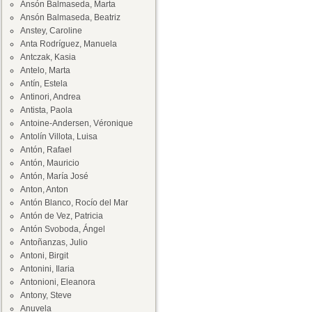
Ansón Balmaseda, Marta
Ansón Balmaseda, Beatriz
Anstey, Caroline
Anta Rodríguez, Manuela
Antczak, Kasia
Antelo, Marta
Antín, Estela
Antinori, Andrea
Antista, Paola
Antoine-Andersen, Véronique
Antolín Villota, Luisa
Antón, Rafael
Antón, Mauricio
Antón, María José
Anton, Anton
Antón Blanco, Rocío del Mar
Antón de Vez, Patricia
Antón Svoboda, Ángel
Antoñanzas, Julio
Antoni, Birgit
Antonini, Ilaria
Antonioni, Eleanora
Antony, Steve
Anuvela