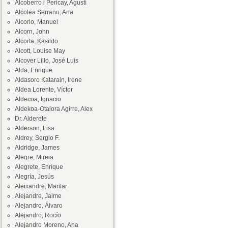
Alcoberro i Pericay, Agustí
Alcolea Serrano, Ana
Alcorlo, Manuel
Alcorn, John
Alcorta, Kasildo
Alcott, Louise May
Alcover Lillo, José Luis
Alda, Enrique
Aldasoro Katarain, Irene
Aldea Lorente, Víctor
Aldecoa, Ignacio
Aldekoa-Otalora Agirre, Alex
Dr. Alderete
Alderson, Lisa
Aldrey, Sergio F.
Aldridge, James
Alegre, Mireia
Alegrete, Enrique
Alegría, Jesús
Aleixandre, Marilar
Alejandre, Jaime
Alejandro, Álvaro
Alejandro, Rocío
Alejandro Moreno, Ana