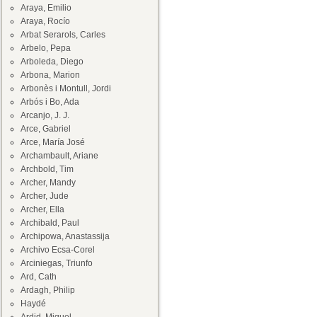
Araya, Emilio
Araya, Rocío
Arbat Serarols, Carles
Arbelo, Pepa
Arboleda, Diego
Arbona, Marion
Arbonès i Montull, Jordi
Arbós i Bo, Ada
Arcanjo, J. J.
Arce, Gabriel
Arce, María José
Archambault, Ariane
Archbold, Tim
Archer, Mandy
Archer, Jude
Archer, Ella
Archibald, Paul
Archipowa, Anastassija
Archivo Ecsa-Corel
Arciniegas, Triunfo
Ard, Cath
Ardagh, Philip
Haydé