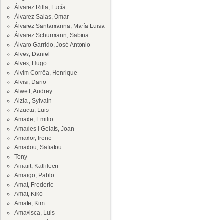
Álvarez Rilla, Lucía
Álvarez Salas, Omar
Álvarez Santamarina, María Luisa
Álvarez Schurmann, Sabina
Álvaro Garrido, José Antonio
Alves, Daniel
Alves, Hugo
Alvim Corrêa, Henrique
Alvisi, Dario
Alwett, Audrey
Alzial, Sylvain
Alzueta, Luis
Amade, Emilio
Amades i Gelats, Joan
Amador, Irene
Amadou, Safiatou
Tony
Amant, Kathleen
Amargo, Pablo
Amat, Frederic
Amat, Kiko
Amate, Kim
Amavisca, Luis