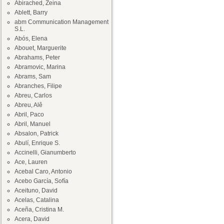
Abirached, Zeina
Ablett, Barry
abm Communication Management
S.L.
Abós, Elena
Abouet, Marguerite
Abrahams, Peter
Abramovic, Marina
Abrams, Sam
Abranches, Filipe
Abreu, Carlos
Abreu, Alê
Abril, Paco
Abril, Manuel
Absalon, Patrick
Abulí, Enrique S.
Accinelli, Gianumberto
Ace, Lauren
Acebal Caro, Antonio
Acebo García, Sofía
Aceituno, David
Acelas, Catalina
Aceña, Cristina M.
Acera, David