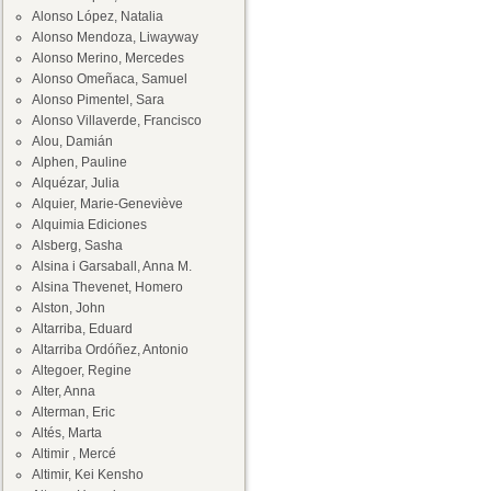
Alonso López, Natalia
Alonso Mendoza, Liwayway
Alonso Merino, Mercedes
Alonso Omeñaca, Samuel
Alonso Pimentel, Sara
Alonso Villaverde, Francisco
Alou, Damián
Alphen, Pauline
Alquézar, Julia
Alquier, Marie-Geneviève
Alquimia Ediciones
Alsberg, Sasha
Alsina i Garsaball, Anna M.
Alsina Thevenet, Homero
Alston, John
Altarriba, Eduard
Altarriba Ordóñez, Antonio
Altegoer, Regine
Alter, Anna
Alterman, Eric
Altés, Marta
Altimir , Mercé
Altimir, Kei Kensho