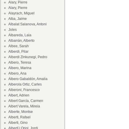
Alary, Pierre
Alary, Pierre
Alayrach, Miguel
Alba, Jaime
Albalat Salanova, Antoni
Joles
Albareda, Laia
Albarrán, Alberto
Albee, Sarah
Alberdi, Pilar
Alberdi Zinkunegi, Pedro
Albero, Teresa
Albero, Marina
Albero, Ana
Albero Gabaldón, Amalia
Alberola Ortiz, Carles
Alberoni, Francesco
Albert, Adrien
Albert García, Carmen
Albert Varela, Mireia
Alberte, Montse
Alberti, Rafael
Alberti, Gino
Albertí i Oriol, Jordi