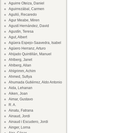
Aguirre Oteiza, Daniel
Aguirrezábal, Carmen
Agulló, Recaredo
Agur Meabe, Miren
Agustí Hernández, David
Agustín, Teresa
Agut, Albert
Agüera Espejo-Saavedra, Isabel
Agüero Herranz, Arturo
Ahijado Quintillán, Manuel
Ahlberg, Janet
Ahlberg, Allan
Ahlgrimm, Achim
Ahmed, Sufiya
Ahumada Gutiérrez, Aldo Antonio
Aida, Lehanan
Aiken, Joan
Aimar, Gustavo
R. A.
Ainatu, Fatrana
Ainaud, Jordi
Ainaud i Escudero, Jordi
Ainger, Lorna