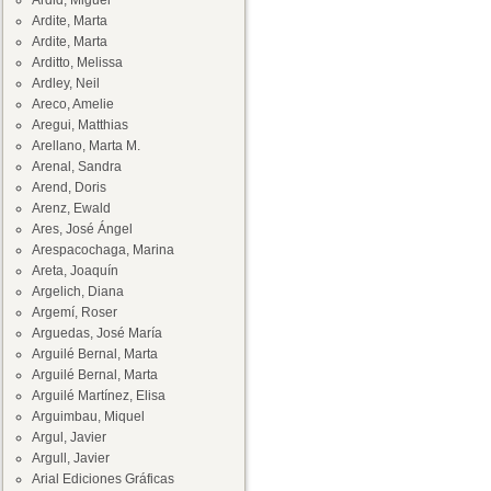
Ardid, Miguel
Ardite, Marta
Ardite, Marta
Arditto, Melissa
Ardley, Neil
Areco, Amelie
Aregui, Matthias
Arellano, Marta M.
Arenal, Sandra
Arend, Doris
Arenz, Ewald
Ares, José Ángel
Arespacochaga, Marina
Areta, Joaquín
Argelich, Diana
Argemí, Roser
Arguedas, José María
Arguilé Bernal, Marta
Arguilé Bernal, Marta
Arguilé Martínez, Elisa
Arguimbau, Miquel
Argul, Javier
Argull, Javier
Arial Ediciones Gráficas