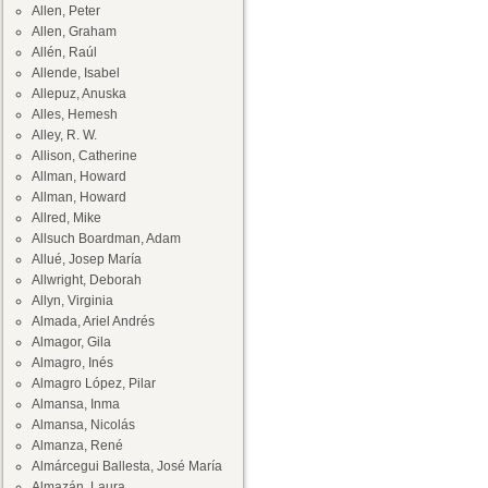
Allen, Peter
Allen, Graham
Allén, Raúl
Allende, Isabel
Allepuz, Anuska
Alles, Hemesh
Alley, R. W.
Allison, Catherine
Allman, Howard
Allman, Howard
Allred, Mike
Allsuch Boardman, Adam
Allué, Josep María
Allwright, Deborah
Allyn, Virginia
Almada, Ariel Andrés
Almagor, Gila
Almagro, Inés
Almagro López, Pilar
Almansa, Inma
Almansa, Nicolás
Almanza, René
Almárcegui Ballesta, José María
Almazán, Laura