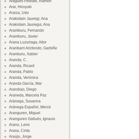
Aragüés Peleato, Ramón
Arai, Hiroyuki
Araiza, Udo
Arakistain Jauregi, Ana
Arakistain Jauregui, Ana
Aramburu, Fernando
Aramburu, Javier
Arana Luzuriaga, Aitor
Aranbarri Ariztondo, Garbiñe
Aranburu, Xabier
Aranda, C.
Aranda, Ricard
Aranda, Pablo
Aranda, Verònica
Aranda García, Mar
Arandojo, Diego
Araneda, Marcela Paz
Arànega, Susanna
Arànega Español, Mercè
Aranguren, Miguel
Aranguren Gallués, Ignacio
Arano, Leire
Arasa, Cinta
Araújo, Jorge