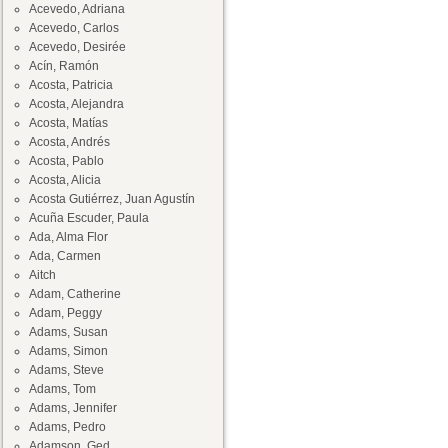
Acevedo, Adriana
Acevedo, Carlos
Acevedo, Desirée
Acín, Ramón
Acosta, Patricia
Acosta, Alejandra
Acosta, Matías
Acosta, Andrés
Acosta, Pablo
Acosta, Alicia
Acosta Gutiérrez, Juan Agustín
Acuña Escuder, Paula
Ada, Alma Flor
Ada, Carmen
Aitch
Adam, Catherine
Adam, Peggy
Adams, Susan
Adams, Simon
Adams, Steve
Adams, Tom
Adams, Jennifer
Adams, Pedro
Adamson, Ged