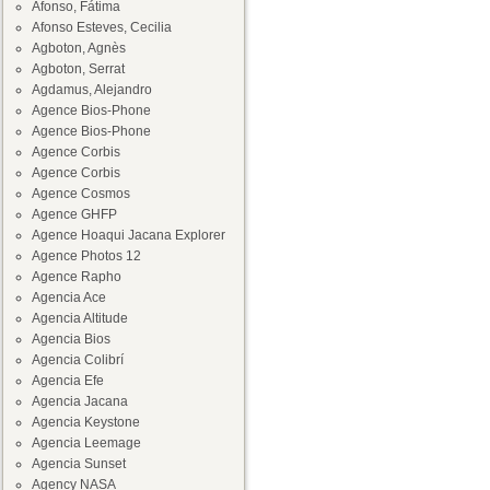
Afonso, Fátima
Afonso Esteves, Cecilia
Agboton, Agnès
Agboton, Serrat
Agdamus, Alejandro
Agence Bios-Phone
Agence Bios-Phone
Agence Corbis
Agence Corbis
Agence Cosmos
Agence GHFP
Agence Hoaqui Jacana Explorer
Agence Photos 12
Agence Rapho
Agencia Ace
Agencia Altitude
Agencia Bios
Agencia Colibrí
Agencia Efe
Agencia Jacana
Agencia Keystone
Agencia Leemage
Agencia Sunset
Agency NASA