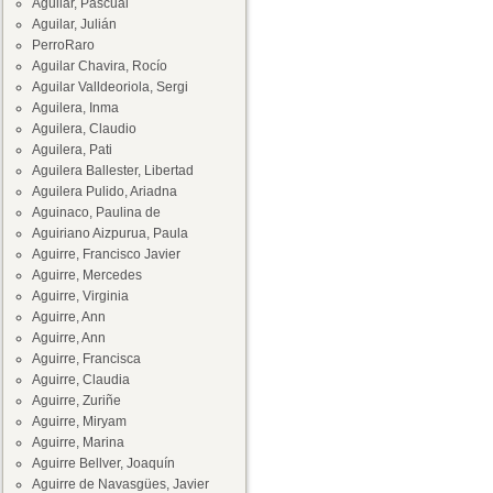
Aguilar, Pascual
Aguilar, Julián
PerroRaro
Aguilar Chavira, Rocío
Aguilar Valldeoriola, Sergi
Aguilera, Inma
Aguilera, Claudio
Aguilera, Pati
Aguilera Ballester, Libertad
Aguilera Pulido, Ariadna
Aguinaco, Paulina de
Aguiriano Aizpurua, Paula
Aguirre, Francisco Javier
Aguirre, Mercedes
Aguirre, Virginia
Aguirre, Ann
Aguirre, Ann
Aguirre, Francisca
Aguirre, Claudia
Aguirre, Zuriñe
Aguirre, Miryam
Aguirre, Marina
Aguirre Bellver, Joaquín
Aguirre de Navasgües, Javier