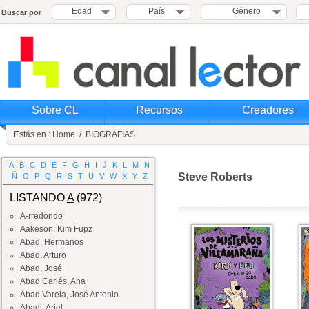
Edad
País
Género
Buscar por
Sobre CL
Recursos
Creadores
Estás en :
Home
/
BIOGRAFIAS
A
B
C
D
E
F
G
H
I
J
K
L
M
N
Steve Roberts
Ñ
O
P
Q
R
S
T
U
V
W
X
Y
Z
LISTANDO
A
(972)
A-rredondo
Aakeson, Kim Fupz
Abad, Hermanos
Abad, Arturo
Abad, José
Abad Carlés, Ana
Abad Varela, José Antonio
Abadi, Ariel