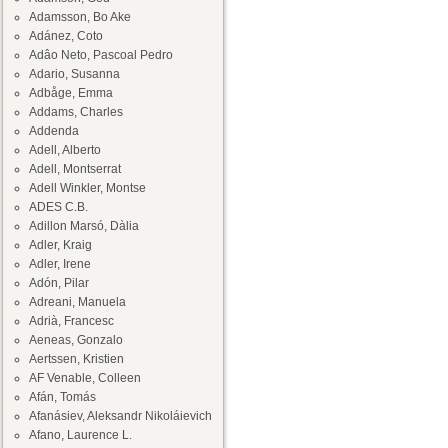
Adamsson, Bo Ake
Adánez, Coto
Adâo Neto, Pascoal Pedro
Adario, Susanna
Adbåge, Emma
Addams, Charles
Addenda
Adell, Alberto
Adell, Montserrat
Adell Winkler, Montse
ADES C.B.
Adillon Marsó, Dàlia
Adler, Kraig
Adler, Irene
Adón, Pilar
Adreani, Manuela
Adrià, Francesc
Aeneas, Gonzalo
Aertssen, Kristien
AF Venable, Colleen
Afán, Tomás
Afanásiev, Aleksandr Nikoláievich
Afano, Laurence L.