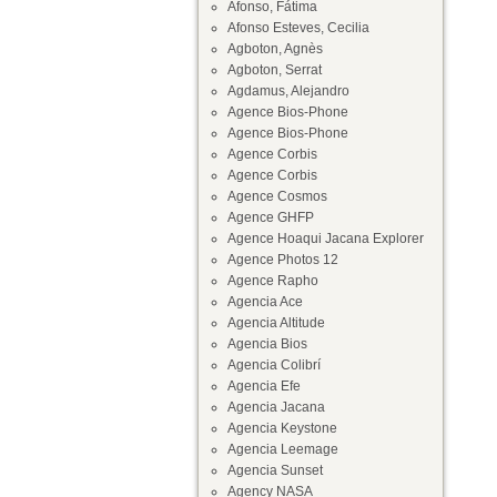
Afonso, Fátima
Afonso Esteves, Cecilia
Agboton, Agnès
Agboton, Serrat
Agdamus, Alejandro
Agence Bios-Phone
Agence Bios-Phone
Agence Corbis
Agence Corbis
Agence Cosmos
Agence GHFP
Agence Hoaqui Jacana Explorer
Agence Photos 12
Agence Rapho
Agencia Ace
Agencia Altitude
Agencia Bios
Agencia Colibrí
Agencia Efe
Agencia Jacana
Agencia Keystone
Agencia Leemage
Agencia Sunset
Agency NASA