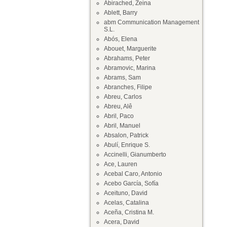
Abirached, Zeina
Ablett, Barry
abm Communication Management
S.L.
Abós, Elena
Abouet, Marguerite
Abrahams, Peter
Abramovic, Marina
Abrams, Sam
Abranches, Filipe
Abreu, Carlos
Abreu, Alê
Abril, Paco
Abril, Manuel
Absalon, Patrick
Abulí, Enrique S.
Accinelli, Gianumberto
Ace, Lauren
Acebal Caro, Antonio
Acebo García, Sofía
Aceituno, David
Acelas, Catalina
Aceña, Cristina M.
Acera, David