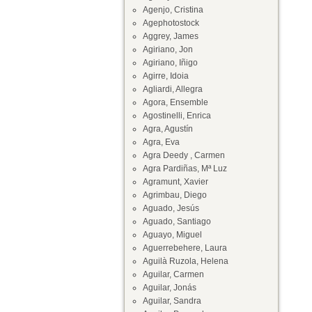
Agenjo, Cristina
Agephotostock
Aggrey, James
Agiriano, Jon
Agiriano, Iñigo
Agirre, Idoia
Agliardi, Allegra
Agora, Ensemble
Agostinelli, Enrica
Agra, Agustín
Agra, Eva
Agra Deedy , Carmen
Agra Pardiñas, Mª Luz
Agramunt, Xavier
Agrimbau, Diego
Aguado, Jesús
Aguado, Santiago
Aguayo, Miguel
Aguerrebehere, Laura
Aguilà Ruzola, Helena
Aguilar, Carmen
Aguilar, Jonás
Aguilar, Sandra