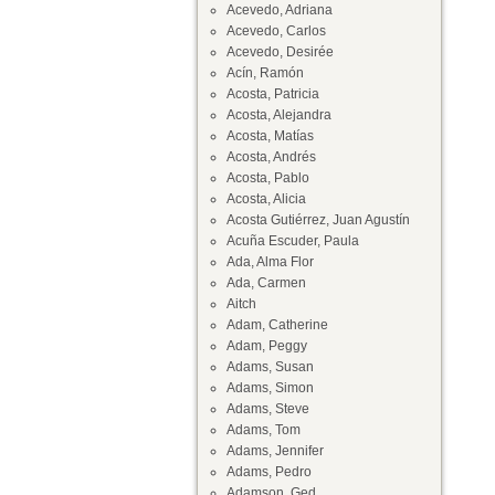
Acevedo, Adriana
Acevedo, Carlos
Acevedo, Desirée
Acín, Ramón
Acosta, Patricia
Acosta, Alejandra
Acosta, Matías
Acosta, Andrés
Acosta, Pablo
Acosta, Alicia
Acosta Gutiérrez, Juan Agustín
Acuña Escuder, Paula
Ada, Alma Flor
Ada, Carmen
Aitch
Adam, Catherine
Adam, Peggy
Adams, Susan
Adams, Simon
Adams, Steve
Adams, Tom
Adams, Jennifer
Adams, Pedro
Adamson, Ged