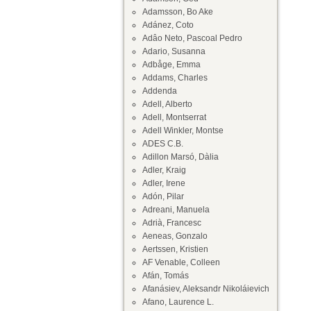
Adamsson, Bo Ake
Adánez, Coto
Adâo Neto, Pascoal Pedro
Adario, Susanna
Adbåge, Emma
Addams, Charles
Addenda
Adell, Alberto
Adell, Montserrat
Adell Winkler, Montse
ADES C.B.
Adillon Marsó, Dàlia
Adler, Kraig
Adler, Irene
Adón, Pilar
Adreani, Manuela
Adrià, Francesc
Aeneas, Gonzalo
Aertssen, Kristien
AF Venable, Colleen
Afán, Tomás
Afanásiev, Aleksandr Nikoláievich
Afano, Laurence L.