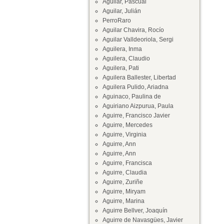
Aguilar, Pascual
Aguilar, Julián
PerroRaro
Aguilar Chavira, Rocío
Aguilar Valldeoriola, Sergi
Aguilera, Inma
Aguilera, Claudio
Aguilera, Pati
Aguilera Ballester, Libertad
Aguilera Pulido, Ariadna
Aguinaco, Paulina de
Aguiriano Aizpurua, Paula
Aguirre, Francisco Javier
Aguirre, Mercedes
Aguirre, Virginia
Aguirre, Ann
Aguirre, Ann
Aguirre, Francisca
Aguirre, Claudia
Aguirre, Zuriñe
Aguirre, Miryam
Aguirre, Marina
Aguirre Bellver, Joaquín
Aguirre de Navasgües, Javier