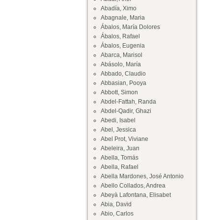
Abadía, Ximo
Abagnale, Maria
Ábalos, María Dolores
Ábalos, Rafael
Ábalos, Eugenia
Abarca, Marisol
Abásolo, María
Abbado, Claudio
Abbasian, Pooya
Abbott, Simon
Abdel-Fattah, Randa
Abdel-Qadir, Ghazi
Abedi, Isabel
Abel, Jessica
Abel Prot, Viviane
Abeleira, Juan
Abella, Tomás
Abella, Rafael
Abella Mardones, José Antonio
Abello Collados, Andrea
Abeyà Lafontana, Elisabet
Abia, David
Abio, Carlos