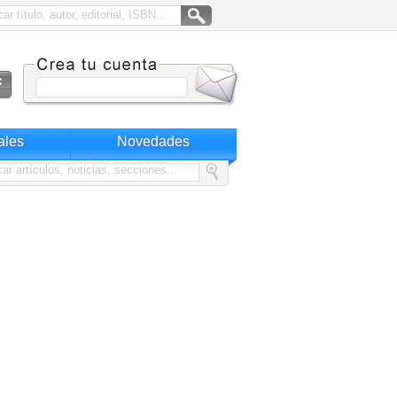
ales
Novedades