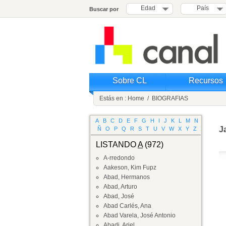
Edad
País
Buscar por
Sobre CL
Recursos
Estás en :
Home
/
BIOGRAFIAS
A
B
C
D
E
F
G
H
I
J
K
L
M
N
J
Ñ
O
P
Q
R
S
T
U
V
W
X
Y
Z
LISTANDO
A
(972)
A-rredondo
Aakeson, Kim Fupz
Abad, Hermanos
Abad, Arturo
Abad, José
Abad Carlés, Ana
Abad Varela, José Antonio
Abadi, Ariel