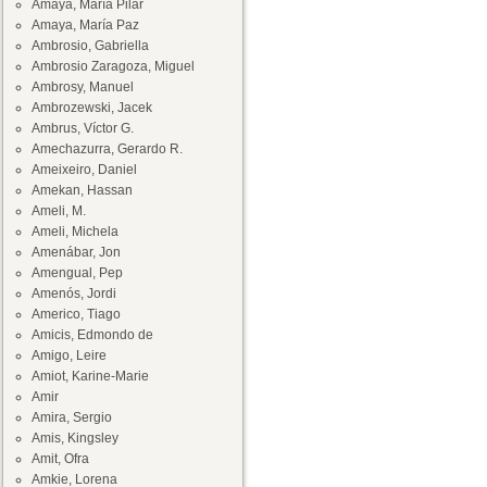
Amaya, María Pilar
Amaya, María Paz
Ambrosio, Gabriella
Ambrosio Zaragoza, Miguel
Ambrosy, Manuel
Ambrozewski, Jacek
Ambrus, Víctor G.
Amechazurra, Gerardo R.
Ameixeiro, Daniel
Amekan, Hassan
Ameli, M.
Ameli, Michela
Amenábar, Jon
Amengual, Pep
Amenós, Jordi
Americo, Tiago
Amicis, Edmondo de
Amigo, Leire
Amiot, Karine-Marie
Amir
Amira, Sergio
Amis, Kingsley
Amit, Ofra
Amkie, Lorena