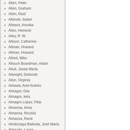
Allen, Peter
Allen, Graham
Allén, Raúl
Allende, Isabel
Allepuz, Anuska
Alles, Hemesh
Alley, R. W.
Allison, Catherine
Allman, Howard
Allman, Howard
Allred, Mike
Allsuch Boardman, Adam
Allué, Josep María
Allwright, Deborah
Allyn, Virginia
Almada, Ariel Andrés
Almagor, Gila
Almagro, Inés
Almagro López, Pilar
Almansa, Inma
Almansa, Nicolás
Almanza, René
Almárcegui Ballesta, José María
Almazán, Laura