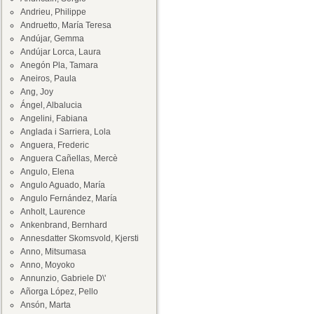
Andrieu, Philippe
Andruetto, María Teresa
Andújar, Gemma
Andújar Lorca, Laura
Anegón Pla, Tamara
Aneiros, Paula
Ang, Joy
Ángel, Albalucia
Angelini, Fabiana
Anglada i Sarriera, Lola
Anguera, Frederic
Anguera Cañellas, Mercè
Angulo, Elena
Angulo Aguado, María
Angulo Fernández, María
Anholt, Laurence
Ankenbrand, Bernhard
Annesdatter Skomsvold, Kjersti
Anno, Mitsumasa
Anno, Moyoko
Annunzio, Gabriele D\'
Añorga López, Pello
Ansón, Marta