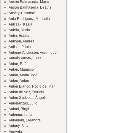
Ansón Balmaseda, Marta
Ansón Balmaseda, Beatriz
Anstey, Caroline
Anta Rodríguez, Manuela
Antczak, Kasia
Antelo, Marta
Antín, Estela
Antinori, Andrea
Antista, Paola
Antoine-Andersen, Véronique
Antolín Villota, Luisa
Antón, Rafael
Antón, Mauricio
Antón, María José
Anton, Anton
Antón Blanco, Rocío del Mar
Antón de Vez, Patricia
Antón Svoboda, Ángel
Antoñanzas, Julio
Antoni, Birgit
Antonini, Ilaria
Antonioni, Eleanora
Antony, Steve
Anuvela