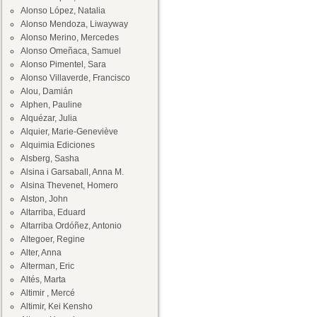
Alonso López, Natalia
Alonso Mendoza, Liwayway
Alonso Merino, Mercedes
Alonso Omeñaca, Samuel
Alonso Pimentel, Sara
Alonso Villaverde, Francisco
Alou, Damián
Alphen, Pauline
Alquézar, Julia
Alquier, Marie-Geneviève
Alquimia Ediciones
Alsberg, Sasha
Alsina i Garsaball, Anna M.
Alsina Thevenet, Homero
Alston, John
Altarriba, Eduard
Altarriba Ordóñez, Antonio
Altegoer, Regine
Alter, Anna
Alterman, Eric
Altés, Marta
Altimir , Mercé
Altimir, Kei Kensho