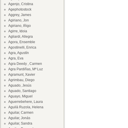
Agenjo, Cristina
Agephotostock
Aggrey, James
Agiriano, Jon
Agiriano, Iñigo
Agirre, Idoia
Agliardi, Allegra
Agora, Ensemble
Agostinelli, Enrica
Agra, Agustín
Agra, Eva
Agra Deedy , Carmen
Agra Pardiñas, Mª Luz
Agramunt, Xavier
Agrimbau, Diego
Aguado, Jesús
Aguado, Santiago
Aguayo, Miguel
Aguerrebehere, Laura
Aguilà Ruzola, Helena
Aguilar, Carmen
Aguilar, Jonás
Aguilar, Sandra