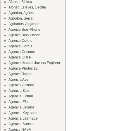
Afonso, Fátima
Afonso Esteves, Cecilia
Agboton, Agnès
Agboton, Serrat
Agdamus, Alejandro
Agence Bios-Phone
Agence Bios-Phone
Agence Corbis
Agence Corbis
Agence Cosmos
Agence GHFP
Agence Hoaqui Jacana Explorer
Agence Photos 12
Agence Rapho
Agencia Ace
Agencia Altitude
Agencia Bios
Agencia Colibrí
Agencia Efe
Agencia Jacana
Agencia Keystone
Agencia Leemage
Agencia Sunset
Agency NASA