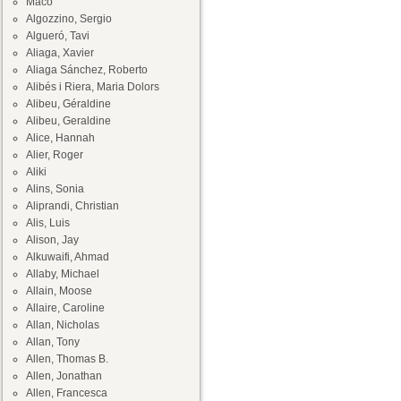
Maco
Algozzino, Sergio
Algueró, Tavi
Aliaga, Xavier
Aliaga Sánchez, Roberto
Alibés i Riera, Maria Dolors
Alibeu, Géraldine
Alibeu, Geraldine
Alice, Hannah
Alier, Roger
Aliki
Alins, Sonia
Aliprandi, Christian
Alis, Luis
Alison, Jay
Alkuwaifi, Ahmad
Allaby, Michael
Allain, Moose
Allaire, Caroline
Allan, Nicholas
Allan, Tony
Allen, Thomas B.
Allen, Jonathan
Allen, Francesca