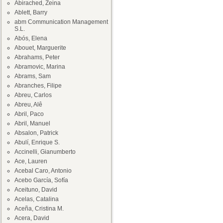
Abirached, Zeina
Ablett, Barry
abm Communication Management
S.L.
Abós, Elena
Abouet, Marguerite
Abrahams, Peter
Abramovic, Marina
Abrams, Sam
Abranches, Filipe
Abreu, Carlos
Abreu, Alê
Abril, Paco
Abril, Manuel
Absalon, Patrick
Abulí, Enrique S.
Accinelli, Gianumberto
Ace, Lauren
Acebal Caro, Antonio
Acebo García, Sofía
Aceituno, David
Acelas, Catalina
Aceña, Cristina M.
Acera, David