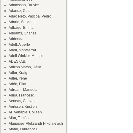
Adamsson, Bo Ake
Adánez, Coto
Adâo Neto, Pascoal Pedro
Adario, Susanna
Adbåge, Emma
Addams, Charles
Addenda
Adell, Alberto
Adell, Montserrat
Adell Winkler, Montse
ADES C.B.
Adillon Marsó, Dàlia
Adler, Kraig
Adler, Irene
Adón, Pilar
Adreani, Manuela
Adrià, Francesc
Aeneas, Gonzalo
Aertssen, Kristien
AF Venable, Colleen
Afán, Tomás
Afanásiev, Aleksandr Nikoláievich
Afano, Laurence L.