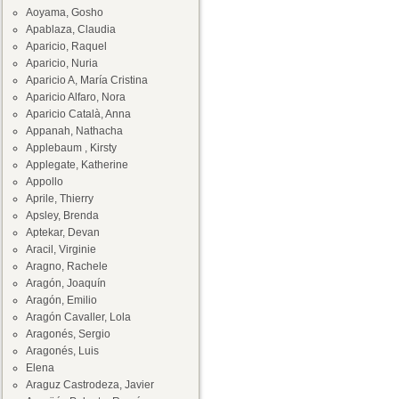
Aoyama, Gosho
Apablaza, Claudia
Aparicio, Raquel
Aparicio, Nuria
Aparicio A, María Cristina
Aparicio Alfaro, Nora
Aparicio Català, Anna
Appanah, Nathacha
Applebaum , Kirsty
Applegate, Katherine
Appollo
Aprile, Thierry
Apsley, Brenda
Aptekar, Devan
Aracil, Virginie
Aragno, Rachele
Aragón, Joaquín
Aragón, Emilio
Aragón Cavaller, Lola
Aragonés, Sergio
Aragonés, Luis
Elena
Araguz Castrodeza, Javier