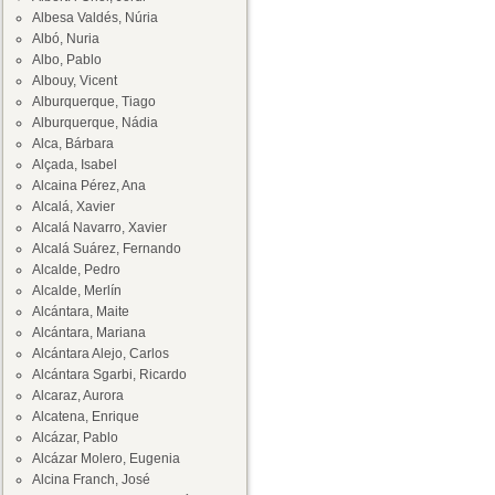
Albesa Valdés, Núria
Albó, Nuria
Albo, Pablo
Albouy, Vicent
Alburquerque, Tiago
Alburquerque, Nádia
Alca, Bárbara
Alçada, Isabel
Alcaina Pérez, Ana
Alcalá, Xavier
Alcalá Navarro, Xavier
Alcalá Suárez, Fernando
Alcalde, Pedro
Alcalde, Merlín
Alcántara, Maite
Alcántara, Mariana
Alcántara Alejo, Carlos
Alcántara Sgarbi, Ricardo
Alcaraz, Aurora
Alcatena, Enrique
Alcázar, Pablo
Alcázar Molero, Eugenia
Alcina Franch, José