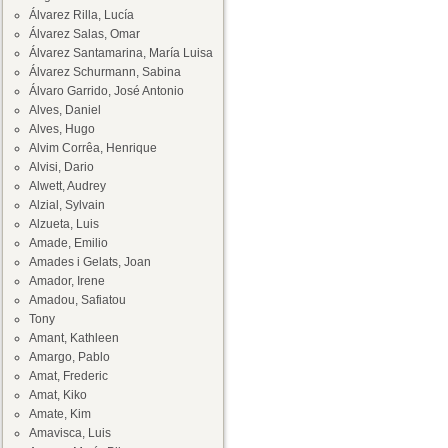
Álvarez Rilla, Lucía
Álvarez Salas, Omar
Álvarez Santamarina, María Luisa
Álvarez Schurmann, Sabina
Álvaro Garrido, José Antonio
Alves, Daniel
Alves, Hugo
Alvim Corrêa, Henrique
Alvisi, Dario
Alwett, Audrey
Alzial, Sylvain
Alzueta, Luis
Amade, Emilio
Amades i Gelats, Joan
Amador, Irene
Amadou, Safiatou
Tony
Amant, Kathleen
Amargo, Pablo
Amat, Frederic
Amat, Kiko
Amate, Kim
Amavisca, Luis