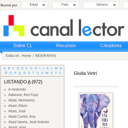
Edad
País
Género
Buscar por
Sobre CL
Recursos
Creadores
Estás en :
Home
/
BIOGRAFIAS
A
B
C
D
E
F
G
H
I
J
K
L
M
N
Giulia Vetri
Ñ
O
P
Q
R
S
T
U
V
W
X
Y
Z
LISTANDO
A
(972)
A-rredondo
Aakeson, Kim Fupz
Abad, Hermanos
Abad, Arturo
Abad, José
Abad Carlés, Ana
Abad Varela, José Antonio
Abadi, Ariel