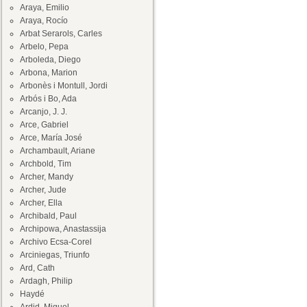
Araya, Emilio
Araya, Rocío
Arbat Serarols, Carles
Arbelo, Pepa
Arboleda, Diego
Arbona, Marion
Arbonès i Montull, Jordi
Arbós i Bo, Ada
Arcanjo, J. J.
Arce, Gabriel
Arce, María José
Archambault, Ariane
Archbold, Tim
Archer, Mandy
Archer, Jude
Archer, Ella
Archibald, Paul
Archipowa, Anastassija
Archivo Ecsa-Corel
Arciniegas, Triunfo
Ard, Cath
Ardagh, Philip
Haydé