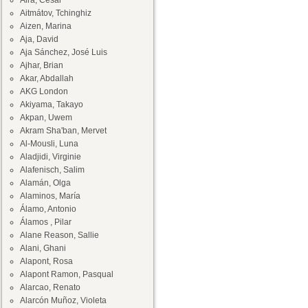
Aira, César
Aitmátov, Tchinghiz
Aizen, Marina
Aja, David
Aja Sánchez, José Luis
Ajhar, Brian
Akar, Abdallah
AKG London
Akiyama, Takayo
Akpan, Uwem
Akram Sha'ban, Mervet
Al-Mousli, Luna
Aladjidi, Virginie
Alafenisch, Salim
Alamán, Olga
Alaminos, María
Álamo, Antonio
Álamos , Pilar
Alane Reason, Sallie
Alani, Ghani
Alapont, Rosa
Alapont Ramon, Pasqual
Alarcao, Renato
Alarcón Muñoz, Violeta