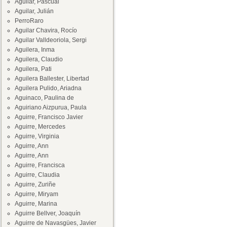
Aguilar, Pascual
Aguilar, Julián
PerroRaro
Aguilar Chavira, Rocío
Aguilar Valldeoriola, Sergi
Aguilera, Inma
Aguilera, Claudio
Aguilera, Pati
Aguilera Ballester, Libertad
Aguilera Pulido, Ariadna
Aguinaco, Paulina de
Aguiriano Aizpurua, Paula
Aguirre, Francisco Javier
Aguirre, Mercedes
Aguirre, Virginia
Aguirre, Ann
Aguirre, Ann
Aguirre, Francisca
Aguirre, Claudia
Aguirre, Zuriñe
Aguirre, Miryam
Aguirre, Marina
Aguirre Bellver, Joaquín
Aguirre de Navasgües, Javier