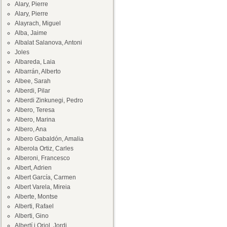
Alary, Pierre
Alary, Pierre
Alayrach, Miguel
Alba, Jaime
Albalat Salanova, Antoni
Joles
Albareda, Laia
Albarrán, Alberto
Albee, Sarah
Alberdi, Pilar
Alberdi Zinkunegi, Pedro
Albero, Teresa
Albero, Marina
Albero, Ana
Albero Gabaldón, Amalia
Alberola Ortiz, Carles
Alberoni, Francesco
Albert, Adrien
Albert García, Carmen
Albert Varela, Mireia
Alberte, Montse
Alberti, Rafael
Alberti, Gino
Albertí i Oriol, Jordi