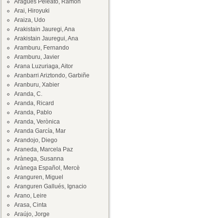
Aragüés Peleato, Ramón
Arai, Hiroyuki
Araiza, Udo
Arakistain Jauregi, Ana
Arakistain Jauregui, Ana
Aramburu, Fernando
Aramburu, Javier
Arana Luzuriaga, Aitor
Aranbarri Ariztondo, Garbiñe
Aranburu, Xabier
Aranda, C.
Aranda, Ricard
Aranda, Pablo
Aranda, Verònica
Aranda García, Mar
Arandojo, Diego
Araneda, Marcela Paz
Arànega, Susanna
Arànega Español, Mercè
Aranguren, Miguel
Aranguren Gallués, Ignacio
Arano, Leire
Arasa, Cinta
Araújo, Jorge