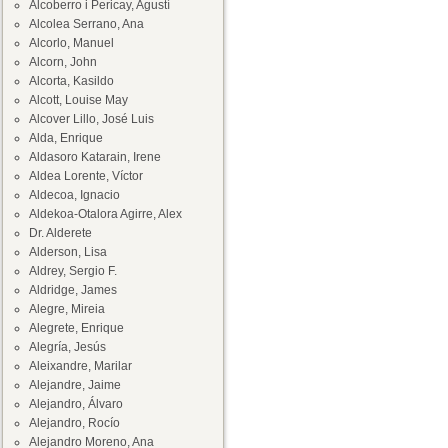
Alcoberro i Pericay, Agustí
Alcolea Serrano, Ana
Alcorlo, Manuel
Alcorn, John
Alcorta, Kasildo
Alcott, Louise May
Alcover Lillo, José Luis
Alda, Enrique
Aldasoro Katarain, Irene
Aldea Lorente, Víctor
Aldecoa, Ignacio
Aldekoa-Otalora Agirre, Alex
Dr. Alderete
Alderson, Lisa
Aldrey, Sergio F.
Aldridge, James
Alegre, Mireia
Alegrete, Enrique
Alegría, Jesús
Aleixandre, Marilar
Alejandre, Jaime
Alejandro, Álvaro
Alejandro, Rocío
Alejandro Moreno, Ana