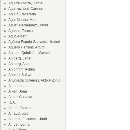
Aguirre Oteiza, Daniel
Aguirrezábal, Carmen
Agulló, Recaredo
Agur Meabe, Miren
Agustí Hernández, David
Agustín, Teresa
Agut, Albert
Agüera Espejo-Saavedra, Isabel
Agüero Herranz, Arturo
Ahijado Quintillán, Manuel
Ahlberg, Janet
Ahlberg, Allan
Ahlgrimm, Achim
Ahmed, Sufiya
Ahumada Gutiérrez, Aldo Antonio
Aida, Lehanan
Aiken, Joan
Aimar, Gustavo
R. A.
Ainatu, Fatrana
Ainaud, Jordi
Ainaud i Escudero, Jordi
Ainger, Lorna