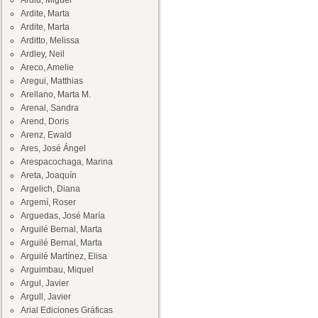
Ardid, Miguel
Ardite, Marta
Ardite, Marta
Arditto, Melissa
Ardley, Neil
Areco, Amelie
Aregui, Matthias
Arellano, Marta M.
Arenal, Sandra
Arend, Doris
Arenz, Ewald
Ares, José Ángel
Arespacochaga, Marina
Areta, Joaquín
Argelich, Diana
Argemí, Roser
Arguedas, José María
Arguilé Bernal, Marta
Arguilé Bernal, Marta
Arguilé Martínez, Elisa
Arguimbau, Miquel
Argul, Javier
Argull, Javier
Arial Ediciones Gráficas