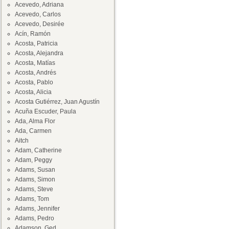
Acevedo, Adriana
Acevedo, Carlos
Acevedo, Desirée
Acín, Ramón
Acosta, Patricia
Acosta, Alejandra
Acosta, Matías
Acosta, Andrés
Acosta, Pablo
Acosta, Alicia
Acosta Gutiérrez, Juan Agustín
Acuña Escuder, Paula
Ada, Alma Flor
Ada, Carmen
Aitch
Adam, Catherine
Adam, Peggy
Adams, Susan
Adams, Simon
Adams, Steve
Adams, Tom
Adams, Jennifer
Adams, Pedro
Adamson, Ged