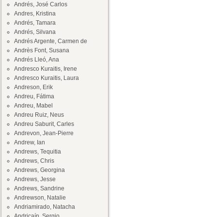
Andrés, José Carlos
Andres, Kristina
Andrés, Tamara
Andrés, Silvana
Andrés Argente, Carmen de
Andrès Font, Susana
Andrés Lleó, Ana
Andresco Kuraitis, Irene
Andresco Kuraitis, Laura
Andreson, Erik
Andreu, Fátima
Andreu, Mabel
Andreu Ruiz, Neus
Andreu Saburit, Carles
Andrevon, Jean-Pierre
Andrew, Ian
Andrews, Tequitia
Andrews, Chris
Andrews, Georgina
Andrews, Jesse
Andrews, Sandrine
Andrewson, Natalie
Andriamirado, Natacha
Andricaín, Sergio