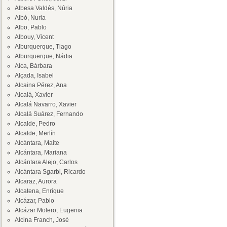
Albesa Valdés, Núria
Albó, Nuria
Albo, Pablo
Albouy, Vicent
Alburquerque, Tiago
Alburquerque, Nádia
Alca, Bárbara
Alçada, Isabel
Alcaina Pérez, Ana
Alcalá, Xavier
Alcalá Navarro, Xavier
Alcalá Suárez, Fernando
Alcalde, Pedro
Alcalde, Merlín
Alcántara, Maite
Alcántara, Mariana
Alcántara Alejo, Carlos
Alcántara Sgarbi, Ricardo
Alcaraz, Aurora
Alcatena, Enrique
Alcázar, Pablo
Alcázar Molero, Eugenia
Alcina Franch, José