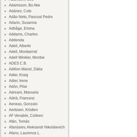
Adamsson, Bo Ake
Adánez, Coto
Adâo Neto, Pascoal Pedro
Adario, Susanna
Adbåge, Emma
Addams, Charles
Addenda
Adell, Alberto
Adell, Montserrat
Adell Winkler, Montse
ADES C.B.
Adillon Marsó, Dàlia
Adler, Kraig
Adler, Irene
Adón, Pilar
Adreani, Manuela
Adrià, Francesc
Aeneas, Gonzalo
Aertssen, Kristien
AF Venable, Colleen
Afán, Tomás
Afanásiev, Aleksandr Nikoláievich
Afano, Laurence L.