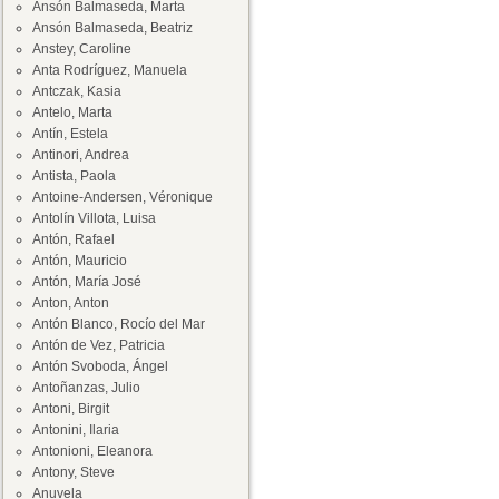
Ansón Balmaseda, Marta
Ansón Balmaseda, Beatriz
Anstey, Caroline
Anta Rodríguez, Manuela
Antczak, Kasia
Antelo, Marta
Antín, Estela
Antinori, Andrea
Antista, Paola
Antoine-Andersen, Véronique
Antolín Villota, Luisa
Antón, Rafael
Antón, Mauricio
Antón, María José
Anton, Anton
Antón Blanco, Rocío del Mar
Antón de Vez, Patricia
Antón Svoboda, Ángel
Antoñanzas, Julio
Antoni, Birgit
Antonini, Ilaria
Antonioni, Eleanora
Antony, Steve
Anuvela