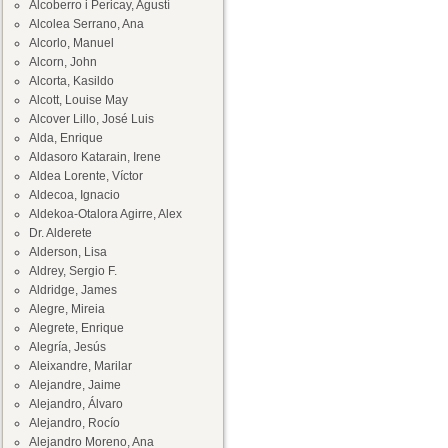
Alcoberro i Pericay, Agustí
Alcolea Serrano, Ana
Alcorlo, Manuel
Alcorn, John
Alcorta, Kasildo
Alcott, Louise May
Alcover Lillo, José Luis
Alda, Enrique
Aldasoro Katarain, Irene
Aldea Lorente, Víctor
Aldecoa, Ignacio
Aldekoa-Otalora Agirre, Alex
Dr. Alderete
Alderson, Lisa
Aldrey, Sergio F.
Aldridge, James
Alegre, Mireia
Alegrete, Enrique
Alegría, Jesús
Aleixandre, Marilar
Alejandre, Jaime
Alejandro, Álvaro
Alejandro, Rocío
Alejandro Moreno, Ana