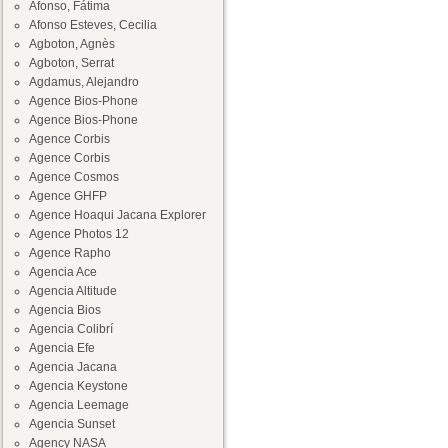
Afonso, Fátima
Afonso Esteves, Cecilia
Agboton, Agnès
Agboton, Serrat
Agdamus, Alejandro
Agence Bios-Phone
Agence Bios-Phone
Agence Corbis
Agence Corbis
Agence Cosmos
Agence GHFP
Agence Hoaqui Jacana Explorer
Agence Photos 12
Agence Rapho
Agencia Ace
Agencia Altitude
Agencia Bios
Agencia Colibrí
Agencia Efe
Agencia Jacana
Agencia Keystone
Agencia Leemage
Agencia Sunset
Agency NASA