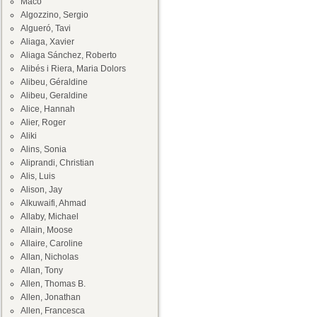
Maco
Algozzino, Sergio
Algueró, Tavi
Aliaga, Xavier
Aliaga Sánchez, Roberto
Alibés i Riera, Maria Dolors
Alibeu, Géraldine
Alibeu, Geraldine
Alice, Hannah
Alier, Roger
Aliki
Alins, Sonia
Aliprandi, Christian
Alis, Luis
Alison, Jay
Alkuwaifi, Ahmad
Allaby, Michael
Allain, Moose
Allaire, Caroline
Allan, Nicholas
Allan, Tony
Allen, Thomas B.
Allen, Jonathan
Allen, Francesca