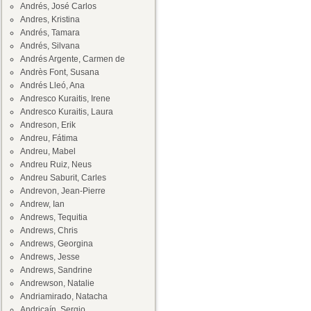
Andrés, José Carlos
Andres, Kristina
Andrés, Tamara
Andrés, Silvana
Andrés Argente, Carmen de
Andrès Font, Susana
Andrés Lleó, Ana
Andresco Kuraitis, Irene
Andresco Kuraitis, Laura
Andreson, Erik
Andreu, Fátima
Andreu, Mabel
Andreu Ruiz, Neus
Andreu Saburit, Carles
Andrevon, Jean-Pierre
Andrew, Ian
Andrews, Tequitia
Andrews, Chris
Andrews, Georgina
Andrews, Jesse
Andrews, Sandrine
Andrewson, Natalie
Andriamirado, Natacha
Andricaín, Sergio