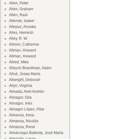
Allen, Peter
Allen, Graham
Allén, Raúl
Allende, Isabel
Allepuz, Anuska
Alles, Hemesh
Alley, R. W.
Allison, Catherine
Allman, Howard
Allman, Howard
Allred, Mike
Allsuch Boardman, Adam
Allué, Josep María
Allwright, Deborah
Allyn, Virginia
Almada, Ariel Andrés
Almagor, Gila
Almagro, Inés
Almagro López, Pilar
Almansa, Inma
Almansa, Nicolás
Almanza, René
Almárcegui Ballesta, José María
Almazán, Laura