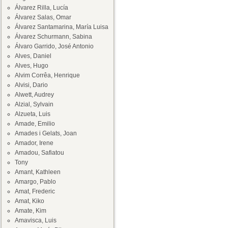
Álvarez Rilla, Lucía
Álvarez Salas, Omar
Álvarez Santamarina, María Luisa
Álvarez Schurmann, Sabina
Álvaro Garrido, José Antonio
Alves, Daniel
Alves, Hugo
Alvim Corrêa, Henrique
Alvisi, Dario
Alwett, Audrey
Alzial, Sylvain
Alzueta, Luis
Amade, Emilio
Amades i Gelats, Joan
Amador, Irene
Amadou, Safiatou
Tony
Amant, Kathleen
Amargo, Pablo
Amat, Frederic
Amat, Kiko
Amate, Kim
Amavisca, Luis