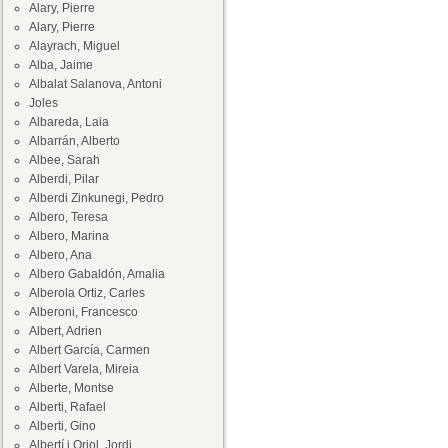
Alary, Pierre
Alary, Pierre
Alayrach, Miguel
Alba, Jaime
Albalat Salanova, Antoni
Joles
Albareda, Laia
Albarrán, Alberto
Albee, Sarah
Alberdi, Pilar
Alberdi Zinkunegi, Pedro
Albero, Teresa
Albero, Marina
Albero, Ana
Albero Gabaldón, Amalia
Alberola Ortiz, Carles
Alberoni, Francesco
Albert, Adrien
Albert García, Carmen
Albert Varela, Mireia
Alberte, Montse
Alberti, Rafael
Alberti, Gino
Albertí i Oriol, Jordi