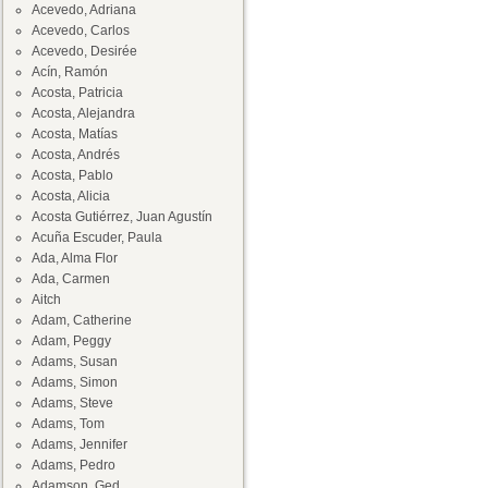
Acevedo, Adriana
Acevedo, Carlos
Acevedo, Desirée
Acín, Ramón
Acosta, Patricia
Acosta, Alejandra
Acosta, Matías
Acosta, Andrés
Acosta, Pablo
Acosta, Alicia
Acosta Gutiérrez, Juan Agustín
Acuña Escuder, Paula
Ada, Alma Flor
Ada, Carmen
Aitch
Adam, Catherine
Adam, Peggy
Adams, Susan
Adams, Simon
Adams, Steve
Adams, Tom
Adams, Jennifer
Adams, Pedro
Adamson, Ged