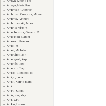
Amaya, María Pilar
Amaya, María Paz
Ambrosio, Gabriella
Ambrosio Zaragoza, Miguel
Ambrosy, Manuel
Ambrozewski, Jacek
Ambrus, Víctor G.
Amechazurra, Gerardo R.
Ameixeiro, Daniel
Amekan, Hassan
Ameli, M.
Ameli, Michela
Amenábar, Jon
Amengual, Pep
Amenós, Jordi
Americo, Tiago
Amicis, Edmondo de
Amigo, Leire
Amiot, Karine-Marie
Amir
Amira, Sergio
Amis, Kingsley
Amit, Ofra
Amkie, Lorena