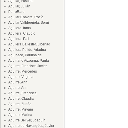
Aguilar, Pascual
Aguilar, Julián
PerroRaro
Aguilar Chavira, Rocío
Aguilar Valldeoriola, Sergi
Aguilera, Inma
Aguilera, Claudio
Aguilera, Pati
Aguilera Ballester, Libertad
Aguilera Pulido, Ariadna
Aguinaco, Paulina de
Aguiriano Aizpurua, Paula
Aguirre, Francisco Javier
Aguirre, Mercedes
Aguirre, Virginia
Aguirre, Ann
Aguirre, Ann
Aguirre, Francisca
Aguirre, Claudia
Aguirre, Zuriñe
Aguirre, Miryam
Aguirre, Marina
Aguirre Bellver, Joaquín
Aguirre de Navasgües, Javier