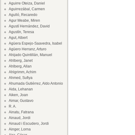
Aguirre Oteiza, Daniel
Aguirrezábal, Carmen
Agulló, Recaredo
Agur Meabe, Miren
Agustí Hernández, David
Agustín, Teresa
Agut, Albert
Agüera Espejo-Saavedra, Isabel
Agüero Herranz, Arturo
Ahijado Quintillán, Manuel
Ahlberg, Janet
Ahlberg, Allan
Ahlgrimm, Achim
Ahmed, Sufiya
Ahumada Gutiérrez, Aldo Antonio
Aida, Lehanan
Aiken, Joan
Aimar, Gustavo
R. A.
Ainatu, Fatrana
Ainaud, Jordi
Ainaud i Escudero, Jordi
Ainger, Lorna