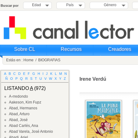
Edad
País
Género
Buscar por
Sobre CL
Recursos
Creadores
Estás en :
Home
/
BIOGRAFIAS
A
B
C
D
E
F
G
H
I
J
K
L
M
N
Irene Verdú
Ñ
O
P
Q
R
S
T
U
V
W
X
Y
Z
LISTANDO
A
(972)
A-rredondo
Aakeson, Kim Fupz
Abad, Hermanos
Abad, Arturo
Abad, José
Abad Carlés, Ana
Abad Varela, José Antonio
Abadi, Ariel