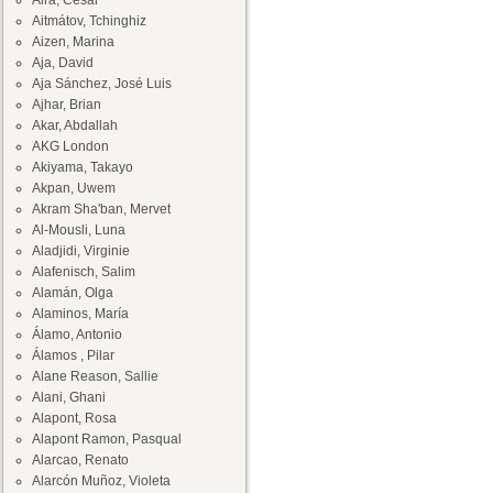
Aira, César
Aitmátov, Tchinghiz
Aizen, Marina
Aja, David
Aja Sánchez, José Luis
Ajhar, Brian
Akar, Abdallah
AKG London
Akiyama, Takayo
Akpan, Uwem
Akram Sha'ban, Mervet
Al-Mousli, Luna
Aladjidi, Virginie
Alafenisch, Salim
Alamán, Olga
Alaminos, María
Álamo, Antonio
Álamos , Pilar
Alane Reason, Sallie
Alani, Ghani
Alapont, Rosa
Alapont Ramon, Pasqual
Alarcao, Renato
Alarcón Muñoz, Violeta