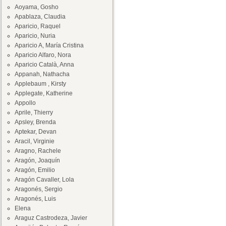
Aoyama, Gosho
Apablaza, Claudia
Aparicio, Raquel
Aparicio, Nuria
Aparicio A, María Cristina
Aparicio Alfaro, Nora
Aparicio Català, Anna
Appanah, Nathacha
Applebaum , Kirsty
Applegate, Katherine
Appollo
Aprile, Thierry
Apsley, Brenda
Aptekar, Devan
Aracil, Virginie
Aragno, Rachele
Aragón, Joaquín
Aragón, Emilio
Aragón Cavaller, Lola
Aragonés, Sergio
Aragonés, Luis
Elena
Araguz Castrodeza, Javier