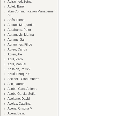
Abirached, Zeina
Ablett, Barry
abm Communication Management
S.L.
Abós, Elena
Abouet, Marguerite
Abrahams, Peter
Abramovic, Marina
Abrams, Sam
Abranches, Filipe
Abreu, Carlos
Abreu, Alê
Abril, Paco
Abril, Manuel
Absalon, Patrick
Abulí, Enrique S.
Accinelli, Gianumberto
Ace, Lauren
Acebal Caro, Antonio
Acebo García, Sofía
Aceituno, David
Acelas, Catalina
Aceña, Cristina M.
Acera, David