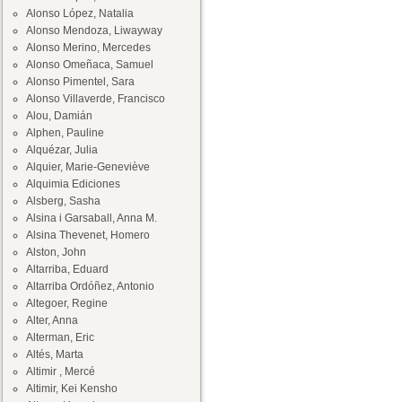
Alonso López, Natalia
Alonso Mendoza, Liwayway
Alonso Merino, Mercedes
Alonso Omeñaca, Samuel
Alonso Pimentel, Sara
Alonso Villaverde, Francisco
Alou, Damián
Alphen, Pauline
Alquézar, Julia
Alquier, Marie-Geneviève
Alquimia Ediciones
Alsberg, Sasha
Alsina i Garsaball, Anna M.
Alsina Thevenet, Homero
Alston, John
Altarriba, Eduard
Altarriba Ordóñez, Antonio
Altegoer, Regine
Alter, Anna
Alterman, Eric
Altés, Marta
Altimir , Mercé
Altimir, Kei Kensho