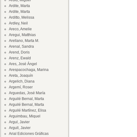
Ardid, Miguel
Ardite, Marta
Ardite, Marta
Arditto, Melissa
Ardley, Neil
Areco, Amelie
Aregui, Matthias
Arellano, Marta M.
Arenal, Sandra
Arend, Doris
Arenz, Ewald
Ares, José Ángel
Arespacochaga, Marina
Areta, Joaquín
Argelich, Diana
Argemí, Roser
Arguedas, José María
Arguilé Bernal, Marta
Arguilé Bernal, Marta
Arguilé Martínez, Elisa
Arguimbau, Miquel
Argul, Javier
Argull, Javier
Arial Ediciones Gráficas