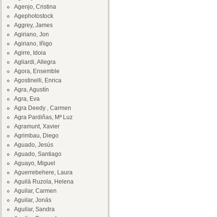
Agenjo, Cristina
Agephotostock
Aggrey, James
Agiriano, Jon
Agiriano, Iñigo
Agirre, Idoia
Agliardi, Allegra
Agora, Ensemble
Agostinelli, Enrica
Agra, Agustín
Agra, Eva
Agra Deedy , Carmen
Agra Pardiñas, Mª Luz
Agramunt, Xavier
Agrimbau, Diego
Aguado, Jesús
Aguado, Santiago
Aguayo, Miguel
Aguerrebehere, Laura
Aguilà Ruzola, Helena
Aguilar, Carmen
Aguilar, Jonás
Aguilar, Sandra