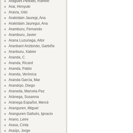
Aragüés Peleato, Ramón
Arai, Hiroyuki
Araiza, Udo
Arakistain Jauregi, Ana
Arakistain Jauregui, Ana
Aramburu, Fernando
Aramburu, Javier
Arana Luzuriaga, Aitor
Aranbarri Ariztondo, Garbiñe
Aranburu, Xabier
Aranda, C.
Aranda, Ricard
Aranda, Pablo
Aranda, Verònica
Aranda García, Mar
Arandojo, Diego
Araneda, Marcela Paz
Arànega, Susanna
Arànega Español, Mercè
Aranguren, Miguel
Aranguren Gallués, Ignacio
Arano, Leire
Arasa, Cinta
Araújo, Jorge