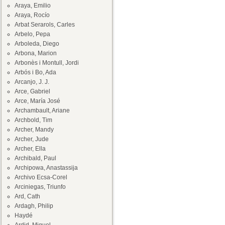
Araya, Emilio
Araya, Rocío
Arbat Serarols, Carles
Arbelo, Pepa
Arboleda, Diego
Arbona, Marion
Arbonès i Montull, Jordi
Arbós i Bo, Ada
Arcanjo, J. J.
Arce, Gabriel
Arce, María José
Archambault, Ariane
Archbold, Tim
Archer, Mandy
Archer, Jude
Archer, Ella
Archibald, Paul
Archipowa, Anastassija
Archivo Ecsa-Corel
Arciniegas, Triunfo
Ard, Cath
Ardagh, Philip
Haydé