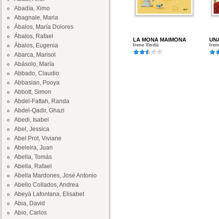
Abadía, Ximo
Abagnale, Maria
Ábalos, María Dolores
Ábalos, Rafael
LA MONA MAIMONA
UN
Ábalos, Eugenia
Irene Verdú
Iren
Abarca, Marisol
Abásolo, María
Abbado, Claudio
Abbasian, Pooya
Abbott, Simon
Abdel-Fattah, Randa
Abdel-Qadir, Ghazi
Abedi, Isabel
Abel, Jessica
Abel Prot, Viviane
Abeleira, Juan
Abella, Tomás
Abella, Rafael
Abella Mardones, José Antonio
Abello Collados, Andrea
Abeyà Lafontana, Elisabet
Abia, David
Abio, Carlos