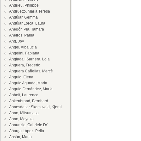
Andrieu, Philippe
Andruetto, María Teresa
Andújar, Gemma
Andújar Lorca, Laura
Anegón Pla, Tamara
Aneiros, Paula
Ang, Joy
Ángel, Albalucia
Angelini, Fabiana
Anglada i Sarriera, Lola
Anguera, Frederic
Anguera Cañellas, Mercè
Angulo, Elena
Angulo Aguado, María
Angulo Fernández, María
Anholt, Laurence
Ankenbrand, Bernhard
Annesdatter Skomsvold, Kjersti
Anno, Mitsumasa
Anno, Moyoko
Annunzio, Gabriele D\'
Añorga López, Pello
Ansón, Marta