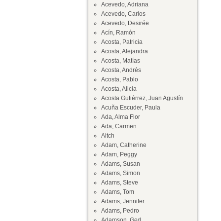
Acevedo, Adriana
Acevedo, Carlos
Acevedo, Desirée
Acín, Ramón
Acosta, Patricia
Acosta, Alejandra
Acosta, Matías
Acosta, Andrés
Acosta, Pablo
Acosta, Alicia
Acosta Gutiérrez, Juan Agustín
Acuña Escuder, Paula
Ada, Alma Flor
Ada, Carmen
Aitch
Adam, Catherine
Adam, Peggy
Adams, Susan
Adams, Simon
Adams, Steve
Adams, Tom
Adams, Jennifer
Adams, Pedro
Adamson, Ged