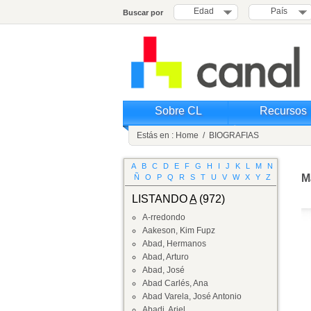
Edad
País
Buscar por
Sobre CL
Recursos
Estás en :
Home
/
BIOGRAFIAS
A
B
C
D
E
F
G
H
I
J
K
L
M
N
M
Ñ
O
P
Q
R
S
T
U
V
W
X
Y
Z
LISTANDO
A
(972)
A-rredondo
Aakeson, Kim Fupz
Abad, Hermanos
Abad, Arturo
Abad, José
Abad Carlés, Ana
Abad Varela, José Antonio
Abadi, Ariel