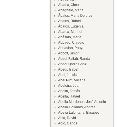
Abadía, Ximo
Abagnale, Maria
Ábalos, María Dolores
Ábalos, Rafael
Ábalos, Eugenia
Abarca, Marisol
Abásolo, María
Abbado, Claudio
Abbasian, Pooya
Abbott, Simon
Abdel-Fattah, Randa
Abdel-Qadir, Ghazi
Abedi, Isabel
Abel, Jessica
Abel Prot, Viviane
Abeleira, Juan
Abella, Tomás
Abella, Rafael
Abella Mardones, José Antonio
Abello Collados, Andrea
Abeyà Lafontana, Elisabet
Abia, David
Abio, Carlos