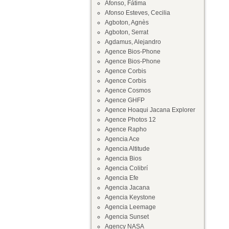
Afonso, Fátima
Afonso Esteves, Cecilia
Agboton, Agnès
Agboton, Serrat
Agdamus, Alejandro
Agence Bios-Phone
Agence Bios-Phone
Agence Corbis
Agence Corbis
Agence Cosmos
Agence GHFP
Agence Hoaqui Jacana Explorer
Agence Photos 12
Agence Rapho
Agencia Ace
Agencia Altitude
Agencia Bios
Agencia Colibrí
Agencia Efe
Agencia Jacana
Agencia Keystone
Agencia Leemage
Agencia Sunset
Agency NASA