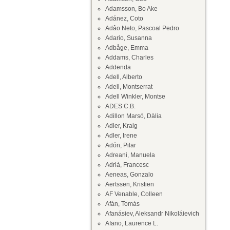
Adamsson, Bo Ake
Adánez, Coto
Adâo Neto, Pascoal Pedro
Adario, Susanna
Adbåge, Emma
Addams, Charles
Addenda
Adell, Alberto
Adell, Montserrat
Adell Winkler, Montse
ADES C.B.
Adillon Marsó, Dàlia
Adler, Kraig
Adler, Irene
Adón, Pilar
Adreani, Manuela
Adrià, Francesc
Aeneas, Gonzalo
Aertssen, Kristien
AF Venable, Colleen
Afán, Tomás
Afanásiev, Aleksandr Nikoláievich
Afano, Laurence L.