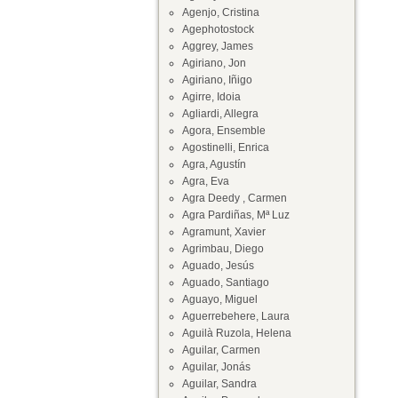
Agenjo, Cristina
Agephotostock
Aggrey, James
Agiriano, Jon
Agiriano, Iñigo
Agirre, Idoia
Agliardi, Allegra
Agora, Ensemble
Agostinelli, Enrica
Agra, Agustín
Agra, Eva
Agra Deedy , Carmen
Agra Pardiñas, Mª Luz
Agramunt, Xavier
Agrimbau, Diego
Aguado, Jesús
Aguado, Santiago
Aguayo, Miguel
Aguerrebehere, Laura
Aguilà Ruzola, Helena
Aguilar, Carmen
Aguilar, Jonás
Aguilar, Sandra