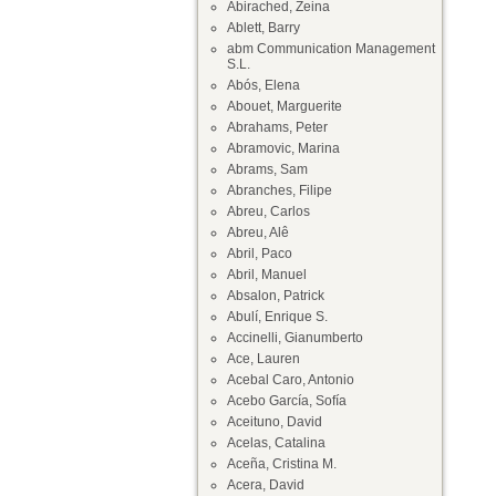
Abirached, Zeina
Ablett, Barry
abm Communication Management
S.L.
Abós, Elena
Abouet, Marguerite
Abrahams, Peter
Abramovic, Marina
Abrams, Sam
Abranches, Filipe
Abreu, Carlos
Abreu, Alê
Abril, Paco
Abril, Manuel
Absalon, Patrick
Abulí, Enrique S.
Accinelli, Gianumberto
Ace, Lauren
Acebal Caro, Antonio
Acebo García, Sofía
Aceituno, David
Acelas, Catalina
Aceña, Cristina M.
Acera, David