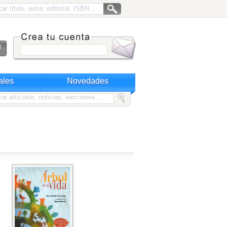
ales
Novedades