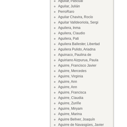
Aguilar, Pascual
Aguilar, Julián
PerroRaro
Aguilar Chavira, Rocío
Aguilar Valldeoriola, Sergi
Aguilera, Inma
Aguilera, Claudio
Aguilera, Pati
Aguilera Ballester, Libertad
Aguilera Pulido, Ariadna
Aguinaco, Paulina de
Aguiriano Aizpurua, Paula
Aguirre, Francisco Javier
Aguirre, Mercedes
Aguirre, Virginia
Aguirre, Ann
Aguirre, Ann
Aguirre, Francisca
Aguirre, Claudia
Aguirre, Zuriñe
Aguirre, Miryam
Aguirre, Marina
Aguirre Bellver, Joaquín
Aguirre de Navasgües, Javier