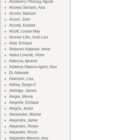
Alcoberro i Pericay, Agustí
Alcolea Serrano, Ana
Alcorlo, Manuel
Alcorn, John
Alcorta, Kasildo
Alcott, Louise May
Alcover Lillo, José Luis
Alda, Enrique
Aldasoro Katarain, Irene
Aldea Lorente, Víctor
Aldecoa, Ignacio
Aldekoa-Otalora Agirre, Alex
Dr. Alderete
Alderson, Lisa
Aldrey, Sergio F.
Aldridge, James
Alegre, Mireia
Alegrete, Enrique
Alegría, Jesús
Aleixandre, Marilar
Alejandre, Jaime
Alejandro, Álvaro
Alejandro, Rocío
Alejandro Moreno, Ana