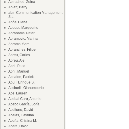
Abirached, Zeina
Ablett, Barry
abm Communication Management
S.L.
Abós, Elena
Abouet, Marguerite
Abrahams, Peter
Abramovic, Marina
Abrams, Sam
Abranches, Filipe
Abreu, Carlos
Abreu, Alê
Abril, Paco
Abril, Manuel
Absalon, Patrick
Abulí, Enrique S.
Accinelli, Gianumberto
Ace, Lauren
Acebal Caro, Antonio
Acebo García, Sofía
Aceituno, David
Acelas, Catalina
Aceña, Cristina M.
Acera, David