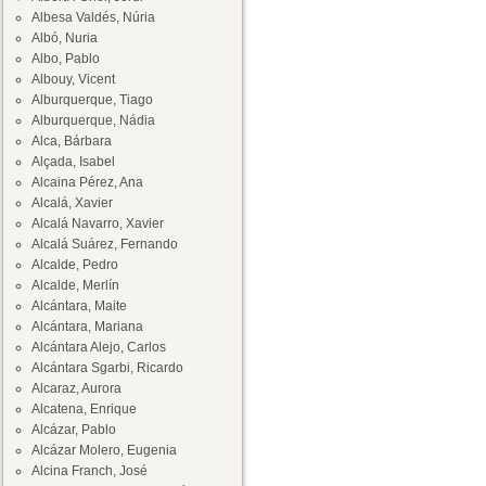
Albesa Valdés, Núria
Albó, Nuria
Albo, Pablo
Albouy, Vicent
Alburquerque, Tiago
Alburquerque, Nádia
Alca, Bárbara
Alçada, Isabel
Alcaina Pérez, Ana
Alcalá, Xavier
Alcalá Navarro, Xavier
Alcalá Suárez, Fernando
Alcalde, Pedro
Alcalde, Merlín
Alcántara, Maite
Alcántara, Mariana
Alcántara Alejo, Carlos
Alcántara Sgarbi, Ricardo
Alcaraz, Aurora
Alcatena, Enrique
Alcázar, Pablo
Alcázar Molero, Eugenia
Alcina Franch, José