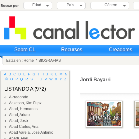
Edad
País
Género
Buscar por
Sobre CL
Recursos
Creadores
Estás en :
Home
/
BIOGRAFIAS
A
B
C
D
E
F
G
H
I
J
K
L
M
N
Jordi Bayarri
Ñ
O
P
Q
R
S
T
U
V
W
X
Y
Z
LISTANDO
A
(972)
A-rredondo
Aakeson, Kim Fupz
Abad, Hermanos
Abad, Arturo
Abad, José
Abad Carlés, Ana
Abad Varela, José Antonio
Abadi, Ariel