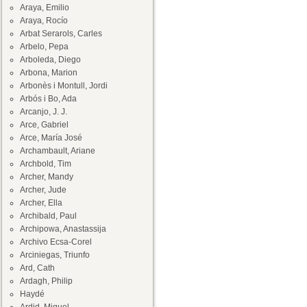
Araya, Emilio
Araya, Rocío
Arbat Serarols, Carles
Arbelo, Pepa
Arboleda, Diego
Arbona, Marion
Arbonès i Montull, Jordi
Arbós i Bo, Ada
Arcanjo, J. J.
Arce, Gabriel
Arce, María José
Archambault, Ariane
Archbold, Tim
Archer, Mandy
Archer, Jude
Archer, Ella
Archibald, Paul
Archipowa, Anastassija
Archivo Ecsa-Corel
Arciniegas, Triunfo
Ard, Cath
Ardagh, Philip
Haydé