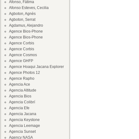
Afonso, Fátima
Afonso Esteves, Cecilia
Agboton, Agnès
Agboton, Serrat
Agdamus, Alejandro
Agence Bios-Phone
Agence Bios-Phone
Agence Corbis
Agence Corbis
Agence Cosmos
Agence GHFP
Agence Hoaqui Jacana Explorer
Agence Photos 12
Agence Rapho
Agencia Ace
Agencia Altitude
Agencia Bios
Agencia Colibrí
Agencia Efe
Agencia Jacana
Agencia Keystone
Agencia Leemage
Agencia Sunset
Agency NASA