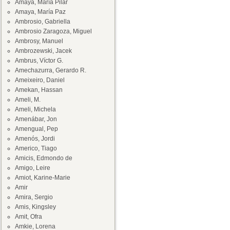
Amaya, María Pilar
Amaya, María Paz
Ambrosio, Gabriella
Ambrosio Zaragoza, Miguel
Ambrosy, Manuel
Ambrozewski, Jacek
Ambrus, Víctor G.
Amechazurra, Gerardo R.
Ameixeiro, Daniel
Amekan, Hassan
Ameli, M.
Ameli, Michela
Amenábar, Jon
Amengual, Pep
Amenós, Jordi
Americo, Tiago
Amicis, Edmondo de
Amigo, Leire
Amiot, Karine-Marie
Amir
Amira, Sergio
Amis, Kingsley
Amit, Ofra
Amkie, Lorena