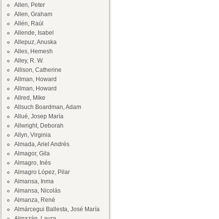
Allen, Peter
Allen, Graham
Allén, Raúl
Allende, Isabel
Allepuz, Anuska
Alles, Hemesh
Alley, R. W.
Allison, Catherine
Allman, Howard
Allman, Howard
Allred, Mike
Allsuch Boardman, Adam
Allué, Josep María
Allwright, Deborah
Allyn, Virginia
Almada, Ariel Andrés
Almagor, Gila
Almagro, Inés
Almagro López, Pilar
Almansa, Inma
Almansa, Nicolás
Almanza, René
Almárcegui Ballesta, José María
Almazán, Laura