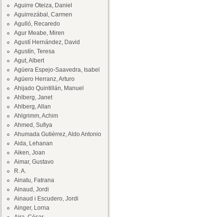
Aguirre Oteiza, Daniel
Aguirrezábal, Carmen
Agulló, Recaredo
Agur Meabe, Miren
Agustí Hernández, David
Agustín, Teresa
Agut, Albert
Agüera Espejo-Saavedra, Isabel
Agüero Herranz, Arturo
Ahijado Quintillán, Manuel
Ahlberg, Janet
Ahlberg, Allan
Ahlgrimm, Achim
Ahmed, Sufiya
Ahumada Gutiérrez, Aldo Antonio
Aida, Lehanan
Aiken, Joan
Aimar, Gustavo
R. A.
Ainatu, Fatrana
Ainaud, Jordi
Ainaud i Escudero, Jordi
Ainger, Lorna