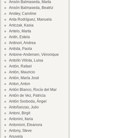
Ansón Balmaseda, Marta
Ansón Balmaseda, Beatriz
Anstey, Caroline
Anta Rodríguez, Manuela
Antczak, Kasia
Antelo, Marta
Antín, Estela
Antinori, Andrea
Antista, Paola
Antoine-Andersen, Véronique
Antolín Villota, Luisa
Antón, Rafael
Antón, Mauricio
Antón, María José
Anton, Anton
Antón Blanco, Rocío del Mar
Antón de Vez, Patricia
Antón Svoboda, Ángel
Antoñanzas, Julio
Antoni, Birgit
Antonini, Ilaria
Antonioni, Eleanora
Antony, Steve
Anuvela