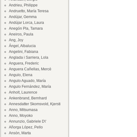
Andrieu, Philippe
Andruetto, María Teresa
Andújar, Gemma
Andújar Lorca, Laura
Anegón Pla, Tamara
Aneiros, Paula
Ang, Joy
Ángel, Albalucia
Angelini, Fabiana
Anglada i Sarriera, Lola
Anguera, Frederic
Anguera Cañellas, Mercè
Angulo, Elena
Angulo Aguado, María
Angulo Fernández, María
Anholt, Laurence
Ankenbrand, Bernhard
Annesdatter Skomsvold, Kjersti
Anno, Mitsumasa
Anno, Moyoko
Annunzio, Gabriele D\'
Añorga López, Pello
Ansón, Marta