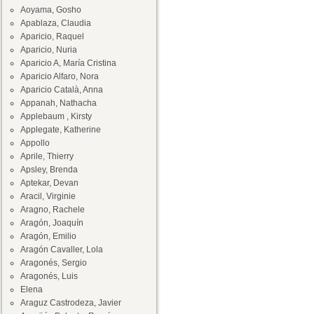
Aoyama, Gosho
Apablaza, Claudia
Aparicio, Raquel
Aparicio, Nuria
Aparicio A, María Cristina
Aparicio Alfaro, Nora
Aparicio Català, Anna
Appanah, Nathacha
Applebaum , Kirsty
Applegate, Katherine
Appollo
Aprile, Thierry
Apsley, Brenda
Aptekar, Devan
Aracil, Virginie
Aragno, Rachele
Aragón, Joaquín
Aragón, Emilio
Aragón Cavaller, Lola
Aragonés, Sergio
Aragonés, Luis
Elena
Araguz Castrodeza, Javier