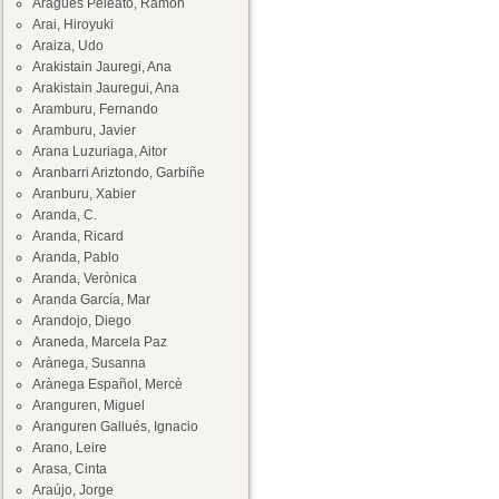
Aragüés Peleato, Ramón
Arai, Hiroyuki
Araiza, Udo
Arakistain Jauregi, Ana
Arakistain Jauregui, Ana
Aramburu, Fernando
Aramburu, Javier
Arana Luzuriaga, Aitor
Aranbarri Ariztondo, Garbiñe
Aranburu, Xabier
Aranda, C.
Aranda, Ricard
Aranda, Pablo
Aranda, Verònica
Aranda García, Mar
Arandojo, Diego
Araneda, Marcela Paz
Arànega, Susanna
Arànega Español, Mercè
Aranguren, Miguel
Aranguren Gallués, Ignacio
Arano, Leire
Arasa, Cinta
Araújo, Jorge