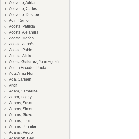
Acevedo, Adriana
Acevedo, Carlos
Acevedo, Desirée
Acín, Ramón
Acosta, Patricia
Acosta, Alejandra
Acosta, Matías
Acosta, Andrés
Acosta, Pablo
Acosta, Alicia
Acosta Gutiérrez, Juan Agustín
Acuña Escuder, Paula
Ada, Alma Flor
Ada, Carmen
Aitch
Adam, Catherine
Adam, Peggy
Adams, Susan
Adams, Simon
Adams, Steve
Adams, Tom
Adams, Jennifer
Adams, Pedro
Adamson, Ged