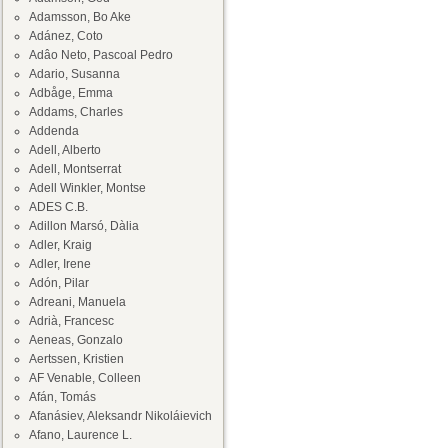
Adamsson, Bo Ake
Adánez, Coto
Adâo Neto, Pascoal Pedro
Adario, Susanna
Adbåge, Emma
Addams, Charles
Addenda
Adell, Alberto
Adell, Montserrat
Adell Winkler, Montse
ADES C.B.
Adillon Marsó, Dàlia
Adler, Kraig
Adler, Irene
Adón, Pilar
Adreani, Manuela
Adrià, Francesc
Aeneas, Gonzalo
Aertssen, Kristien
AF Venable, Colleen
Afán, Tomás
Afanásiev, Aleksandr Nikoláievich
Afano, Laurence L.