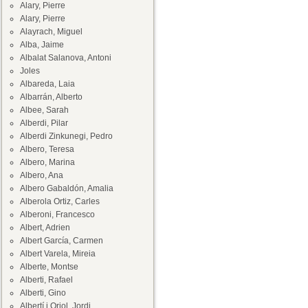
Alary, Pierre
Alary, Pierre
Alayrach, Miguel
Alba, Jaime
Albalat Salanova, Antoni
Joles
Albareda, Laia
Albarrán, Alberto
Albee, Sarah
Alberdi, Pilar
Alberdi Zinkunegi, Pedro
Albero, Teresa
Albero, Marina
Albero, Ana
Albero Gabaldón, Amalia
Alberola Ortiz, Carles
Alberoni, Francesco
Albert, Adrien
Albert García, Carmen
Albert Varela, Mireia
Alberte, Montse
Alberti, Rafael
Alberti, Gino
Albertí i Oriol, Jordi