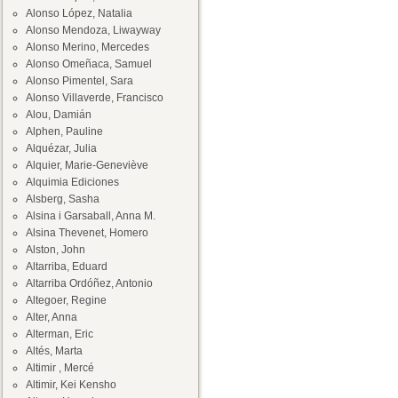
Alonso López, Natalia
Alonso Mendoza, Liwayway
Alonso Merino, Mercedes
Alonso Omeñaca, Samuel
Alonso Pimentel, Sara
Alonso Villaverde, Francisco
Alou, Damián
Alphen, Pauline
Alquézar, Julia
Alquier, Marie-Geneviève
Alquimia Ediciones
Alsberg, Sasha
Alsina i Garsaball, Anna M.
Alsina Thevenet, Homero
Alston, John
Altarriba, Eduard
Altarriba Ordóñez, Antonio
Altegoer, Regine
Alter, Anna
Alterman, Eric
Altés, Marta
Altimir , Mercé
Altimir, Kei Kensho