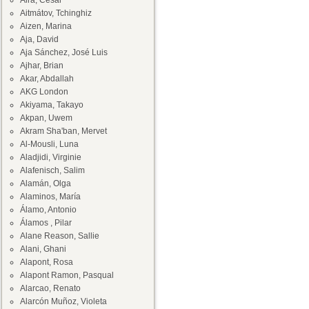
Aira, César
Aitmátov, Tchinghiz
Aizen, Marina
Aja, David
Aja Sánchez, José Luis
Ajhar, Brian
Akar, Abdallah
AKG London
Akiyama, Takayo
Akpan, Uwem
Akram Sha'ban, Mervet
Al-Mousli, Luna
Aladjidi, Virginie
Alafenisch, Salim
Alamán, Olga
Alaminos, María
Álamo, Antonio
Álamos , Pilar
Alane Reason, Sallie
Alani, Ghani
Alapont, Rosa
Alapont Ramon, Pasqual
Alarcao, Renato
Alarcón Muñoz, Violeta