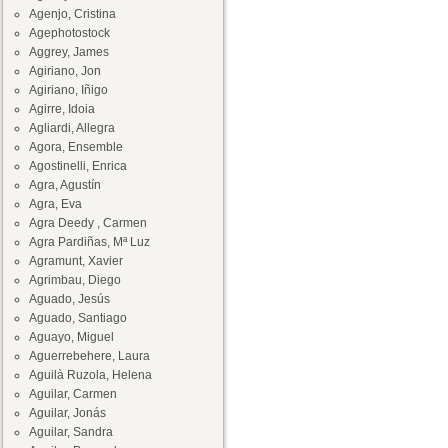
Agenjo, Cristina
Agephotostock
Aggrey, James
Agiriano, Jon
Agiriano, Iñigo
Agirre, Idoia
Agliardi, Allegra
Agora, Ensemble
Agostinelli, Enrica
Agra, Agustín
Agra, Eva
Agra Deedy , Carmen
Agra Pardiñas, Mª Luz
Agramunt, Xavier
Agrimbau, Diego
Aguado, Jesús
Aguado, Santiago
Aguayo, Miguel
Aguerrebehere, Laura
Aguilà Ruzola, Helena
Aguilar, Carmen
Aguilar, Jonás
Aguilar, Sandra