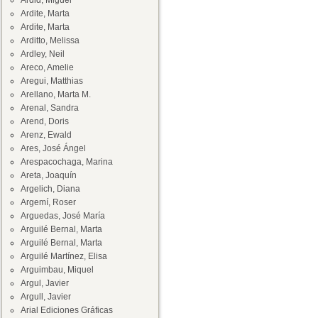
Ardid, Miguel
Ardite, Marta
Ardite, Marta
Arditto, Melissa
Ardley, Neil
Areco, Amelie
Aregui, Matthias
Arellano, Marta M.
Arenal, Sandra
Arend, Doris
Arenz, Ewald
Ares, José Ángel
Arespacochaga, Marina
Areta, Joaquín
Argelich, Diana
Argemí, Roser
Arguedas, José María
Arguilé Bernal, Marta
Arguilé Bernal, Marta
Arguilé Martínez, Elisa
Arguimbau, Miquel
Argul, Javier
Argull, Javier
Arial Ediciones Gráficas