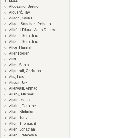
Maco
Algozzino, Sergio
Algueró, Tavi
Aliaga, Xavier
Aliaga Sánchez, Roberto
Alibés i Riera, Maria Dolors
Alibeu, Géraldine
Alibeu, Geraldine
Alice, Hannah
Alier, Roger
Aliki
Alins, Sonia
Aliprandi, Christian
Alis, Luis
Alison, Jay
Alkuwaifi, Ahmad
Allaby, Michael
Allain, Moose
Allaire, Caroline
Allan, Nicholas
Allan, Tony
Allen, Thomas B.
Allen, Jonathan
Allen, Francesca