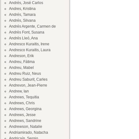
Andrés, José Carlos
Andres, Kristina
Andrés, Tamara
Andrés, Silvana
Andrés Argente, Carmen de
Andrès Font, Susana
Andrés Lleó, Ana
Andresco Kuraitis, Irene
Andresco Kuraitis, Laura
Andreson, Erik
Andreu, Fátima
Andreu, Mabel
Andreu Ruiz, Neus
Andreu Saburit, Carles
Andrevon, Jean-Pierre
Andrew, Ian
Andrews, Tequitia
Andrews, Chris
Andrews, Georgina
Andrews, Jesse
Andrews, Sandrine
Andrewson, Natalie
Andriamirado, Natacha
Andricaín, Sergio