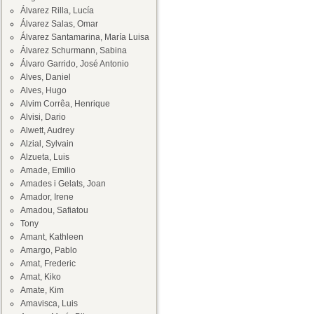
Álvarez Rilla, Lucía
Álvarez Salas, Omar
Álvarez Santamarina, María Luisa
Álvarez Schurmann, Sabina
Álvaro Garrido, José Antonio
Alves, Daniel
Alves, Hugo
Alvim Corrêa, Henrique
Alvisi, Dario
Alwett, Audrey
Alzial, Sylvain
Alzueta, Luis
Amade, Emilio
Amades i Gelats, Joan
Amador, Irene
Amadou, Safiatou
Tony
Amant, Kathleen
Amargo, Pablo
Amat, Frederic
Amat, Kiko
Amate, Kim
Amavisca, Luis