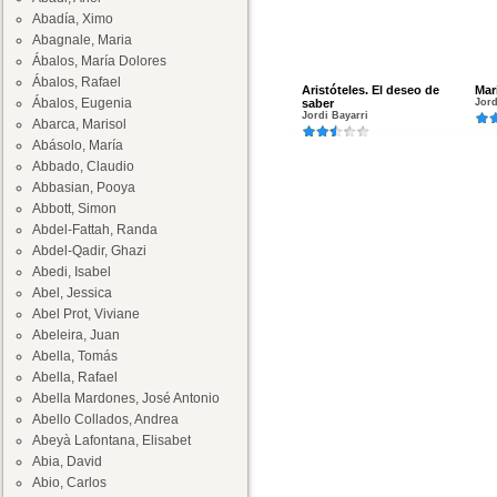
Abadía, Ximo
Abagnale, Maria
Ábalos, María Dolores
Ábalos, Rafael
Aristóteles. El deseo de
Mar
Ábalos, Eugenia
saber
Jord
Jordi Bayarri
Abarca, Marisol
Abásolo, María
Abbado, Claudio
Abbasian, Pooya
Abbott, Simon
Abdel-Fattah, Randa
Abdel-Qadir, Ghazi
Abedi, Isabel
Abel, Jessica
Abel Prot, Viviane
Abeleira, Juan
Abella, Tomás
Abella, Rafael
Abella Mardones, José Antonio
Abello Collados, Andrea
Abeyà Lafontana, Elisabet
Abia, David
Abio, Carlos