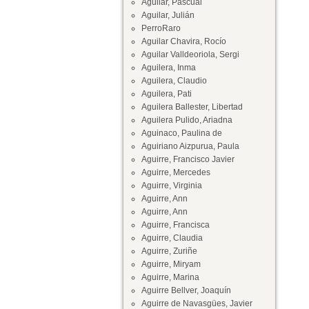
Aguilar, Pascual
Aguilar, Julián
PerroRaro
Aguilar Chavira, Rocío
Aguilar Valldeoriola, Sergi
Aguilera, Inma
Aguilera, Claudio
Aguilera, Pati
Aguilera Ballester, Libertad
Aguilera Pulido, Ariadna
Aguinaco, Paulina de
Aguiriano Aizpurua, Paula
Aguirre, Francisco Javier
Aguirre, Mercedes
Aguirre, Virginia
Aguirre, Ann
Aguirre, Ann
Aguirre, Francisca
Aguirre, Claudia
Aguirre, Zuriñe
Aguirre, Miryam
Aguirre, Marina
Aguirre Bellver, Joaquín
Aguirre de Navasgües, Javier