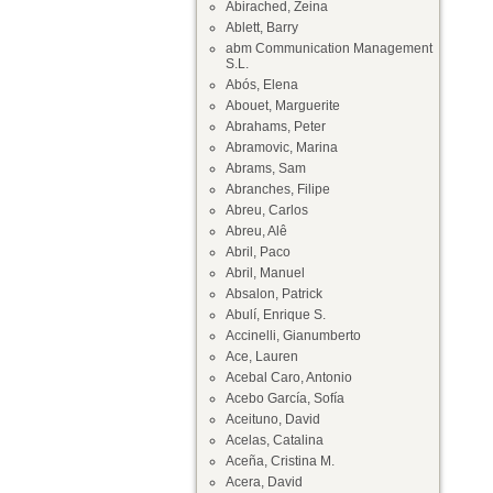
Abirached, Zeina
Ablett, Barry
abm Communication Management
S.L.
Abós, Elena
Abouet, Marguerite
Abrahams, Peter
Abramovic, Marina
Abrams, Sam
Abranches, Filipe
Abreu, Carlos
Abreu, Alê
Abril, Paco
Abril, Manuel
Absalon, Patrick
Abulí, Enrique S.
Accinelli, Gianumberto
Ace, Lauren
Acebal Caro, Antonio
Acebo García, Sofía
Aceituno, David
Acelas, Catalina
Aceña, Cristina M.
Acera, David