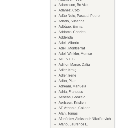
Adamsson, Bo Ake
Adánez, Coto
Adâo Neto, Pascoal Pedro
Adario, Susanna
Adbåge, Emma
Addams, Charles
Addenda
Adell, Alberto
Adell, Montserrat
Adell Winkler, Montse
ADES C.B.
Adillon Marsó, Dàlia
Adler, Kraig
Adler, Irene
Adón, Pilar
Adreani, Manuela
Adrià, Francesc
Aeneas, Gonzalo
Aertssen, Kristien
AF Venable, Colleen
Afán, Tomás
Afanásiev, Aleksandr Nikoláievich
Afano, Laurence L.