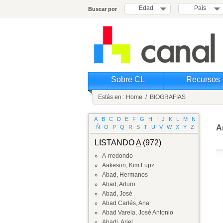
Edad
País
Buscar por
Sobre CL
Recursos
Estás en :
Home
/
BIOGRAFIAS
A
B
C
D
E
F
G
H
I
J
K
L
M
N
A
Ñ
O
P
Q
R
S
T
U
V
W
X
Y
Z
LISTANDO
A
(972)
A-rredondo
Aakeson, Kim Fupz
Abad, Hermanos
Abad, Arturo
Abad, José
Abad Carlés, Ana
Abad Varela, José Antonio
Abadi, Ariel