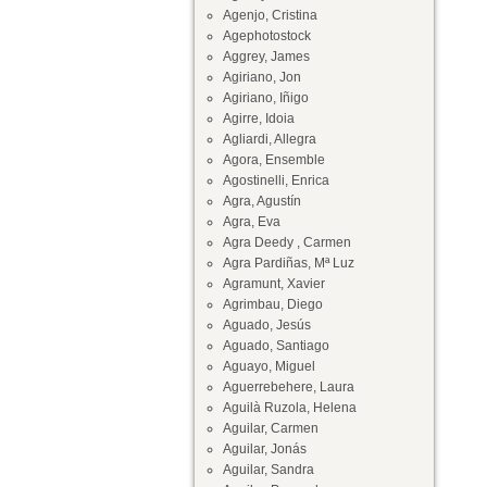
Agenjo, Cristina
Agephotostock
Aggrey, James
Agiriano, Jon
Agiriano, Iñigo
Agirre, Idoia
Agliardi, Allegra
Agora, Ensemble
Agostinelli, Enrica
Agra, Agustín
Agra, Eva
Agra Deedy , Carmen
Agra Pardiñas, Mª Luz
Agramunt, Xavier
Agrimbau, Diego
Aguado, Jesús
Aguado, Santiago
Aguayo, Miguel
Aguerrebehere, Laura
Aguilà Ruzola, Helena
Aguilar, Carmen
Aguilar, Jonás
Aguilar, Sandra