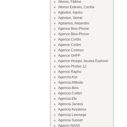
Afonso, Fátima
Afonso Esteves, Cecilia
Agboton, Agnès
Agboton, Serrat
Agdamus, Alejandro
Agence Bios-Phone
Agence Bios-Phone
Agence Corbis
Agence Corbis
Agence Cosmos
Agence GHFP
Agence Hoaqui Jacana Explorer
Agence Photos 12
Agence Rapho
Agencia Ace
Agencia Altitude
Agencia Bios
Agencia Colibrí
Agencia Efe
Agencia Jacana
Agencia Keystone
Agencia Leemage
Agencia Sunset
Agency NASA