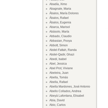
Abadía, Ximo
Abagnale, Maria
Ábalos, María Dolores
Ábalos, Rafael
Ábalos, Eugenia
Abarca, Marisol
Abásolo, María
Abbado, Claudio
Abbasian, Pooya
Abbott, Simon
Abdel-Fattah, Randa
Abdel-Qadir, Ghazi
Abedi, Isabel
Abel, Jessica
Abel Prot, Viviane
Abeleira, Juan
Abella, Tomás
Abella, Rafael
Abella Mardones, José Antonio
Abello Collados, Andrea
Abeyà Lafontana, Elisabet
Abia, David
Abio, Carlos