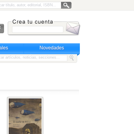
ales
Novedades