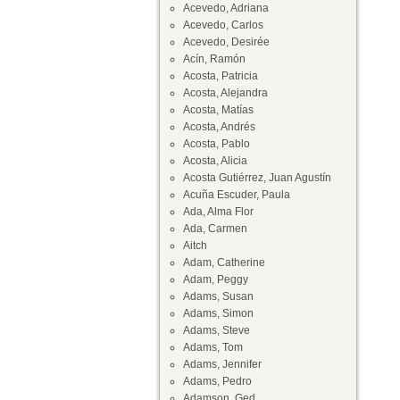
Acevedo, Adriana
Acevedo, Carlos
Acevedo, Desirée
Acín, Ramón
Acosta, Patricia
Acosta, Alejandra
Acosta, Matías
Acosta, Andrés
Acosta, Pablo
Acosta, Alicia
Acosta Gutiérrez, Juan Agustín
Acuña Escuder, Paula
Ada, Alma Flor
Ada, Carmen
Aitch
Adam, Catherine
Adam, Peggy
Adams, Susan
Adams, Simon
Adams, Steve
Adams, Tom
Adams, Jennifer
Adams, Pedro
Adamson, Ged