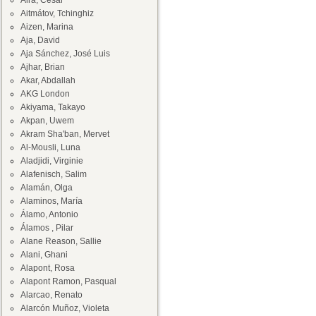
Aira, César
Aitmátov, Tchinghiz
Aizen, Marina
Aja, David
Aja Sánchez, José Luis
Ajhar, Brian
Akar, Abdallah
AKG London
Akiyama, Takayo
Akpan, Uwem
Akram Sha'ban, Mervet
Al-Mousli, Luna
Aladjidi, Virginie
Alafenisch, Salim
Alamán, Olga
Alaminos, María
Álamo, Antonio
Álamos , Pilar
Alane Reason, Sallie
Alani, Ghani
Alapont, Rosa
Alapont Ramon, Pasqual
Alarcao, Renato
Alarcón Muñoz, Violeta