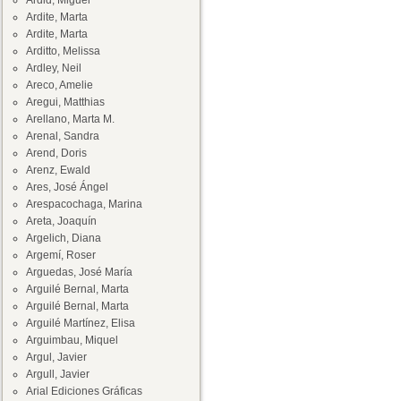
Ardid, Miguel
Ardite, Marta
Ardite, Marta
Arditto, Melissa
Ardley, Neil
Areco, Amelie
Aregui, Matthias
Arellano, Marta M.
Arenal, Sandra
Arend, Doris
Arenz, Ewald
Ares, José Ángel
Arespacochaga, Marina
Areta, Joaquín
Argelich, Diana
Argemí, Roser
Arguedas, José María
Arguilé Bernal, Marta
Arguilé Bernal, Marta
Arguilé Martínez, Elisa
Arguimbau, Miquel
Argul, Javier
Argull, Javier
Arial Ediciones Gráficas