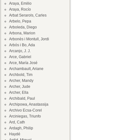
Araya, Emilio
Araya, Rocío
Arbat Serarols, Carles
Arbelo, Pepa
Arboleda, Diego
Arbona, Marion
Arbonès i Montull, Jordi
Arbós i Bo, Ada
Arcanjo, J. J.
Arce, Gabriel
Arce, María José
Archambault, Ariane
Archbold, Tim
Archer, Mandy
Archer, Jude
Archer, Ella
Archibald, Paul
Archipowa, Anastassija
Archivo Ecsa-Corel
Arciniegas, Triunfo
Ard, Cath
Ardagh, Philip
Haydé