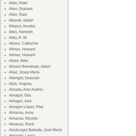
Allen, Peter
Allen, Graham
Allén, Raúl
Allende, Isabel
Allepuz, Anuska
Alles, Hemesh
Alley, R. W.
Allison, Catherine
Allman, Howard
Allman, Howard
Allred, Mike
Allsuch Boardman, Adam
Allué, Josep María
Allwright, Deborah
Allyn, Virginia
Almada, Ariel Andrés
Almagor, Gila
Almagro, Inés
Almagro López, Pilar
Almansa, Inma
Almansa, Nicolás
Almanza, René
Almárcegui Ballesta, José María
Almazán, Laura