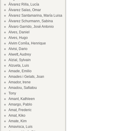
Álvarez Rilla, Lucía
Álvarez Salas, Omar
Álvarez Santamarina, María Luisa
Álvarez Schurmann, Sabina
Álvaro Garrido, José Antonio
Alves, Daniel
Alves, Hugo
Alvim Corrêa, Henrique
Alvisi, Dario
Alwett, Audrey
Alzial, Sylvain
Alzueta, Luis
Amade, Emilio
Amades i Gelats, Joan
Amador, Irene
Amadou, Safiatou
Tony
Amant, Kathleen
Amargo, Pablo
Amat, Frederic
Amat, Kiko
Amate, Kim
Amavisca, Luis