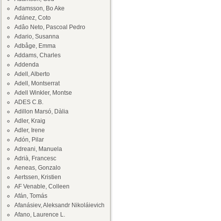
Adamsson, Bo Ake
Adánez, Coto
Adâo Neto, Pascoal Pedro
Adario, Susanna
Adbåge, Emma
Addams, Charles
Addenda
Adell, Alberto
Adell, Montserrat
Adell Winkler, Montse
ADES C.B.
Adillon Marsó, Dàlia
Adler, Kraig
Adler, Irene
Adón, Pilar
Adreani, Manuela
Adrià, Francesc
Aeneas, Gonzalo
Aertssen, Kristien
AF Venable, Colleen
Afán, Tomás
Afanásiev, Aleksandr Nikoláievich
Afano, Laurence L.