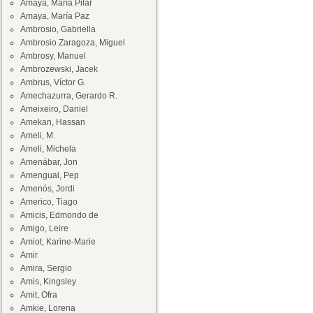
Amaya, María Pilar
Amaya, María Paz
Ambrosio, Gabriella
Ambrosio Zaragoza, Miguel
Ambrosy, Manuel
Ambrozewski, Jacek
Ambrus, Víctor G.
Amechazurra, Gerardo R.
Ameixeiro, Daniel
Amekan, Hassan
Ameli, M.
Ameli, Michela
Amenábar, Jon
Amengual, Pep
Amenós, Jordi
Americo, Tiago
Amicis, Edmondo de
Amigo, Leire
Amiot, Karine-Marie
Amir
Amira, Sergio
Amis, Kingsley
Amit, Ofra
Amkie, Lorena