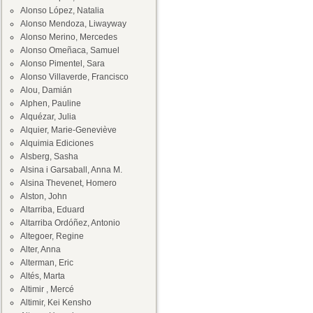
Alonso López, Natalia
Alonso Mendoza, Liwayway
Alonso Merino, Mercedes
Alonso Omeñaca, Samuel
Alonso Pimentel, Sara
Alonso Villaverde, Francisco
Alou, Damián
Alphen, Pauline
Alquézar, Julia
Alquier, Marie-Geneviève
Alquimia Ediciones
Alsberg, Sasha
Alsina i Garsaball, Anna M.
Alsina Thevenet, Homero
Alston, John
Altarriba, Eduard
Altarriba Ordóñez, Antonio
Altegoer, Regine
Alter, Anna
Alterman, Eric
Altés, Marta
Altimir , Mercé
Altimir, Kei Kensho