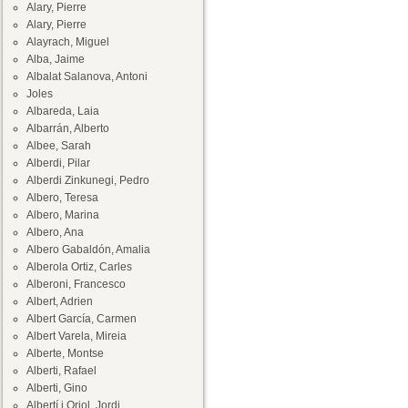
Alary, Pierre
Alary, Pierre
Alayrach, Miguel
Alba, Jaime
Albalat Salanova, Antoni
Joles
Albareda, Laia
Albarrán, Alberto
Albee, Sarah
Alberdi, Pilar
Alberdi Zinkunegi, Pedro
Albero, Teresa
Albero, Marina
Albero, Ana
Albero Gabaldón, Amalia
Alberola Ortiz, Carles
Alberoni, Francesco
Albert, Adrien
Albert García, Carmen
Albert Varela, Mireia
Alberte, Montse
Alberti, Rafael
Alberti, Gino
Albertí i Oriol, Jordi