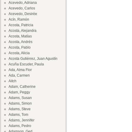
Acevedo, Adriana
Acevedo, Carlos
Acevedo, Desirée
Acín, Ramón
Acosta, Patricia
Acosta, Alejandra
Acosta, Matías
Acosta, Andrés
Acosta, Pablo
Acosta, Alicia
Acosta Gutiérrez, Juan Agustín
Acuña Escuder, Paula
Ada, Alma Flor
Ada, Carmen
Aitch
Adam, Catherine
Adam, Peggy
Adams, Susan
Adams, Simon
Adams, Steve
Adams, Tom
Adams, Jennifer
Adams, Pedro
Adamson, Ged