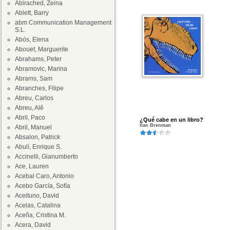
Abirached, Zeina
Ablett, Barry
abm Communication Management
S.L.
Abós, Elena
Abouet, Marguerite
Abrahams, Peter
Abramovic, Marina
Abrams, Sam
Abranches, Filipe
Abreu, Carlos
Abreu, Alê
Abril, Paco
¿Qué cabe en un libro?
Ilan Brenman
Abril, Manuel
Absalon, Patrick
Abulí, Enrique S.
Accinelli, Gianumberto
Ace, Lauren
Acebal Caro, Antonio
Acebo García, Sofía
Aceituno, David
Acelas, Catalina
Aceña, Cristina M.
Acera, David