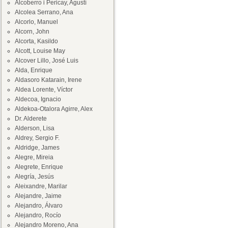
Alcoberro i Pericay, Agustí
Alcolea Serrano, Ana
Alcorlo, Manuel
Alcorn, John
Alcorta, Kasildo
Alcott, Louise May
Alcover Lillo, José Luis
Alda, Enrique
Aldasoro Katarain, Irene
Aldea Lorente, Víctor
Aldecoa, Ignacio
Aldekoa-Otalora Agirre, Alex
Dr. Alderete
Alderson, Lisa
Aldrey, Sergio F.
Aldridge, James
Alegre, Mireia
Alegrete, Enrique
Alegría, Jesús
Aleixandre, Marilar
Alejandre, Jaime
Alejandro, Álvaro
Alejandro, Rocío
Alejandro Moreno, Ana