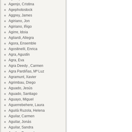
Agenjo, Cristina
Agephotostock
Aggrey, James
Agiriano, Jon
Agiriano, Iñigo
Agirre, Idoia
Agliardi, Allegra
Agora, Ensemble
Agostinelli, Enrica
Agra, Agustín
Agra, Eva
Agra Deedy , Carmen
Agra Pardiñas, Mª Luz
Agramunt, Xavier
Agrimbau, Diego
Aguado, Jesús
Aguado, Santiago
Aguayo, Miguel
Aguerrebehere, Laura
Aguilà Ruzola, Helena
Aguilar, Carmen
Aguilar, Jonás
Aguilar, Sandra