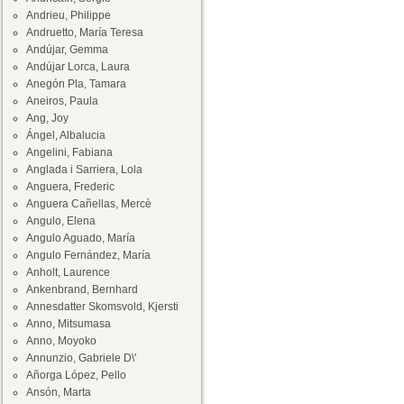
Andrieu, Philippe
Andruetto, María Teresa
Andújar, Gemma
Andújar Lorca, Laura
Anegón Pla, Tamara
Aneiros, Paula
Ang, Joy
Ángel, Albalucia
Angelini, Fabiana
Anglada i Sarriera, Lola
Anguera, Frederic
Anguera Cañellas, Mercè
Angulo, Elena
Angulo Aguado, María
Angulo Fernández, María
Anholt, Laurence
Ankenbrand, Bernhard
Annesdatter Skomsvold, Kjersti
Anno, Mitsumasa
Anno, Moyoko
Annunzio, Gabriele D\'
Añorga López, Pello
Ansón, Marta