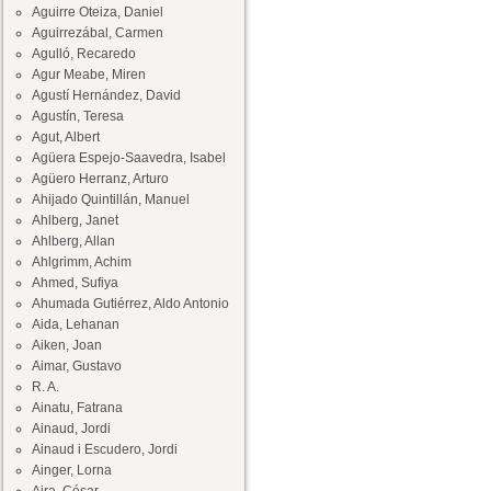
Aguirre Oteiza, Daniel
Aguirrezábal, Carmen
Agulló, Recaredo
Agur Meabe, Miren
Agustí Hernández, David
Agustín, Teresa
Agut, Albert
Agüera Espejo-Saavedra, Isabel
Agüero Herranz, Arturo
Ahijado Quintillán, Manuel
Ahlberg, Janet
Ahlberg, Allan
Ahlgrimm, Achim
Ahmed, Sufiya
Ahumada Gutiérrez, Aldo Antonio
Aida, Lehanan
Aiken, Joan
Aimar, Gustavo
R. A.
Ainatu, Fatrana
Ainaud, Jordi
Ainaud i Escudero, Jordi
Ainger, Lorna