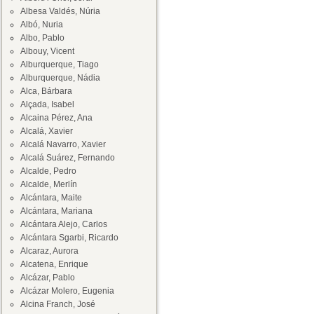
Albesa Valdés, Núria
Albó, Nuria
Albo, Pablo
Albouy, Vicent
Alburquerque, Tiago
Alburquerque, Nádia
Alca, Bárbara
Alçada, Isabel
Alcaina Pérez, Ana
Alcalá, Xavier
Alcalá Navarro, Xavier
Alcalá Suárez, Fernando
Alcalde, Pedro
Alcalde, Merlín
Alcántara, Maite
Alcántara, Mariana
Alcántara Alejo, Carlos
Alcántara Sgarbi, Ricardo
Alcaraz, Aurora
Alcatena, Enrique
Alcázar, Pablo
Alcázar Molero, Eugenia
Alcina Franch, José