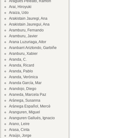
Aragüés Peleato, Ramón
Arai, Hiroyuki
Araiza, Udo
Arakistain Jauregi, Ana
Arakistain Jauregui, Ana
Aramburu, Fernando
Aramburu, Javier
Arana Luzuriaga, Aitor
Aranbarri Ariztondo, Garbiñe
Aranburu, Xabier
Aranda, C.
Aranda, Ricard
Aranda, Pablo
Aranda, Verònica
Aranda García, Mar
Arandojo, Diego
Araneda, Marcela Paz
Arànega, Susanna
Arànega Español, Mercè
Aranguren, Miguel
Aranguren Gallués, Ignacio
Arano, Leire
Arasa, Cinta
Araújo, Jorge