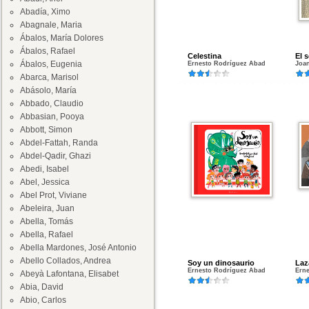
Abadía, Ximo
Abagnale, Maria
Ábalos, María Dolores
Ábalos, Rafael
Celestina
El 
Ábalos, Eugenia
Ernesto Rodríguez Abad
Joa
Abarca, Marisol
Abásolo, María
Abbado, Claudio
Abbasian, Pooya
Abbott, Simon
Abdel-Fattah, Randa
Abdel-Qadir, Ghazi
Abedi, Isabel
Abel, Jessica
Abel Prot, Viviane
Abeleira, Juan
Abella, Tomás
Abella, Rafael
Abella Mardones, José Antonio
Abello Collados, Andrea
Soy un dinosaurio
Laza
Ernesto Rodríguez Abad
Ern
Abeyà Lafontana, Elisabet
Abia, David
Abio, Carlos