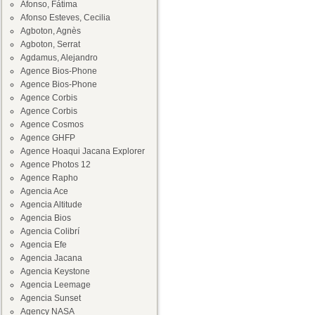
Afonso, Fátima
Afonso Esteves, Cecilia
Agboton, Agnès
Agboton, Serrat
Agdamus, Alejandro
Agence Bios-Phone
Agence Bios-Phone
Agence Corbis
Agence Corbis
Agence Cosmos
Agence GHFP
Agence Hoaqui Jacana Explorer
Agence Photos 12
Agence Rapho
Agencia Ace
Agencia Altitude
Agencia Bios
Agencia Colibrí
Agencia Efe
Agencia Jacana
Agencia Keystone
Agencia Leemage
Agencia Sunset
Agency NASA