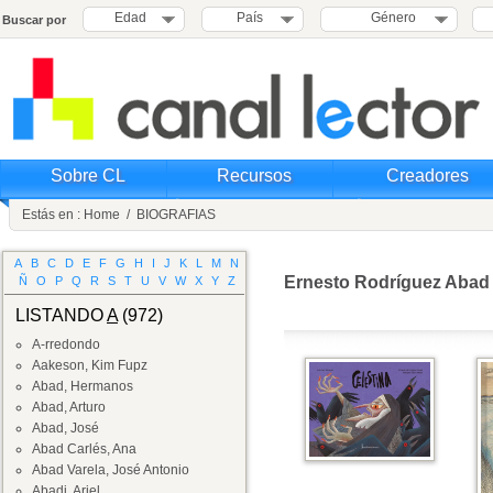
Edad
País
Género
Buscar por
Sobre CL
Recursos
Creadores
Estás en :
Home
/
BIOGRAFIAS
A
B
C
D
E
F
G
H
I
J
K
L
M
N
Ernesto Rodríguez Abad
Ñ
O
P
Q
R
S
T
U
V
W
X
Y
Z
LISTANDO
A
(972)
A-rredondo
Aakeson, Kim Fupz
Abad, Hermanos
Abad, Arturo
Abad, José
Abad Carlés, Ana
Abad Varela, José Antonio
Abadi, Ariel