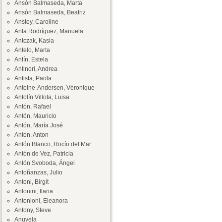
Ansón Balmaseda, Marta
Ansón Balmaseda, Beatriz
Anstey, Caroline
Anta Rodríguez, Manuela
Antczak, Kasia
Antelo, Marta
Antín, Estela
Antinori, Andrea
Antista, Paola
Antoine-Andersen, Véronique
Antolín Villota, Luisa
Antón, Rafael
Antón, Mauricio
Antón, María José
Anton, Anton
Antón Blanco, Rocío del Mar
Antón de Vez, Patricia
Antón Svoboda, Ángel
Antoñanzas, Julio
Antoni, Birgit
Antonini, Ilaria
Antonioni, Eleanora
Antony, Steve
Anuvela