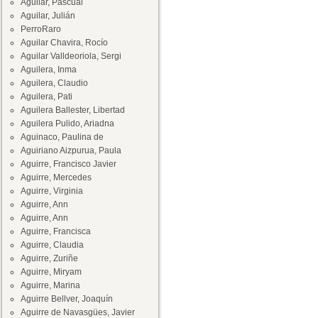
Aguilar, Pascual
Aguilar, Julián
PerroRaro
Aguilar Chavira, Rocío
Aguilar Valldeoriola, Sergi
Aguilera, Inma
Aguilera, Claudio
Aguilera, Pati
Aguilera Ballester, Libertad
Aguilera Pulido, Ariadna
Aguinaco, Paulina de
Aguiriano Aizpurua, Paula
Aguirre, Francisco Javier
Aguirre, Mercedes
Aguirre, Virginia
Aguirre, Ann
Aguirre, Ann
Aguirre, Francisca
Aguirre, Claudia
Aguirre, Zuriñe
Aguirre, Miryam
Aguirre, Marina
Aguirre Bellver, Joaquín
Aguirre de Navasgües, Javier