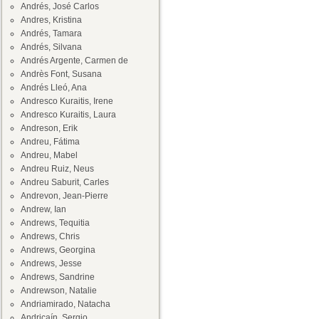
Andrés, José Carlos
Andres, Kristina
Andrés, Tamara
Andrés, Silvana
Andrés Argente, Carmen de
Andrès Font, Susana
Andrés Lleó, Ana
Andresco Kuraitis, Irene
Andresco Kuraitis, Laura
Andreson, Erik
Andreu, Fátima
Andreu, Mabel
Andreu Ruiz, Neus
Andreu Saburit, Carles
Andrevon, Jean-Pierre
Andrew, Ian
Andrews, Tequitia
Andrews, Chris
Andrews, Georgina
Andrews, Jesse
Andrews, Sandrine
Andrewson, Natalie
Andriamirado, Natacha
Andricaín, Sergio