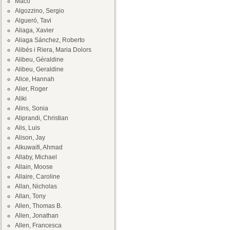
Maco
Algozzino, Sergio
Algueró, Tavi
Aliaga, Xavier
Aliaga Sánchez, Roberto
Alibés i Riera, Maria Dolors
Alibeu, Géraldine
Alibeu, Geraldine
Alice, Hannah
Alier, Roger
Aliki
Alins, Sonia
Aliprandi, Christian
Alis, Luis
Alison, Jay
Alkuwaifi, Ahmad
Allaby, Michael
Allain, Moose
Allaire, Caroline
Allan, Nicholas
Allan, Tony
Allen, Thomas B.
Allen, Jonathan
Allen, Francesca