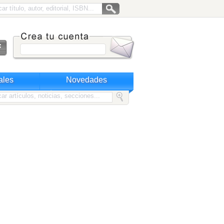
ales
Novedades