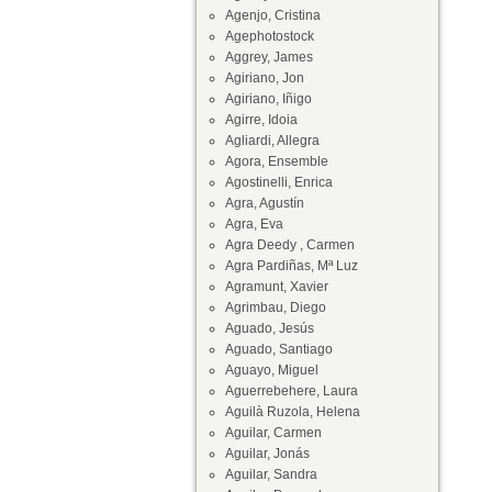
Agenjo, Cristina
Agephotostock
Aggrey, James
Agiriano, Jon
Agiriano, Iñigo
Agirre, Idoia
Agliardi, Allegra
Agora, Ensemble
Agostinelli, Enrica
Agra, Agustín
Agra, Eva
Agra Deedy , Carmen
Agra Pardiñas, Mª Luz
Agramunt, Xavier
Agrimbau, Diego
Aguado, Jesús
Aguado, Santiago
Aguayo, Miguel
Aguerrebehere, Laura
Aguilà Ruzola, Helena
Aguilar, Carmen
Aguilar, Jonás
Aguilar, Sandra