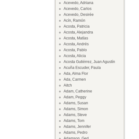
Acevedo, Adriana
Acevedo, Carlos
Acevedo, Desirée
Acín, Ramón
Acosta, Patricia
Acosta, Alejandra
Acosta, Matías
Acosta, Andrés
Acosta, Pablo
Acosta, Alicia
Acosta Gutiérrez, Juan Agustín
Acuña Escuder, Paula
Ada, Alma Flor
Ada, Carmen
Aitch
Adam, Catherine
Adam, Peggy
Adams, Susan
Adams, Simon
Adams, Steve
Adams, Tom
Adams, Jennifer
Adams, Pedro
Adamson, Ged