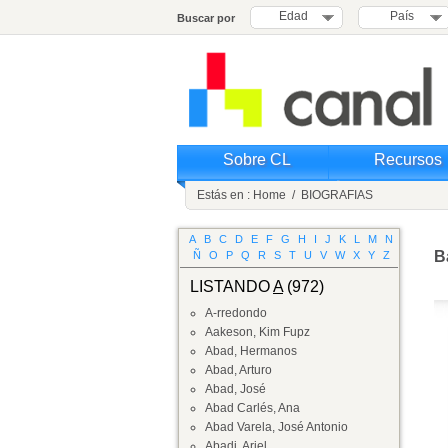
Edad
País
Buscar por
Sobre CL
Recursos
Estás en :
Home
/
BIOGRAFIAS
A
B
C
D
E
F
G
H
I
J
K
L
M
N
B
Ñ
O
P
Q
R
S
T
U
V
W
X
Y
Z
LISTANDO
A
(972)
A-rredondo
Aakeson, Kim Fupz
Abad, Hermanos
Abad, Arturo
Abad, José
Abad Carlés, Ana
Abad Varela, José Antonio
Abadi, Ariel