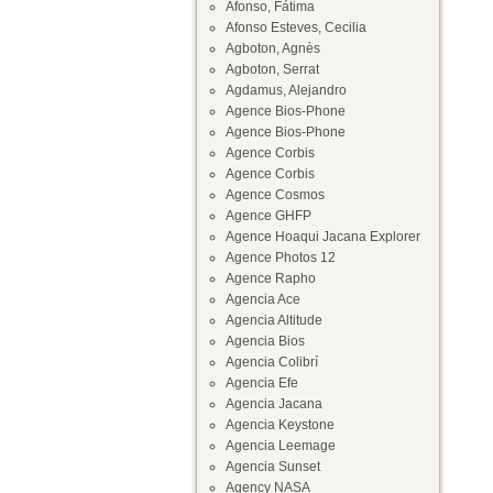
Afonso, Fátima
Afonso Esteves, Cecilia
Agboton, Agnès
Agboton, Serrat
Agdamus, Alejandro
Agence Bios-Phone
Agence Bios-Phone
Agence Corbis
Agence Corbis
Agence Cosmos
Agence GHFP
Agence Hoaqui Jacana Explorer
Agence Photos 12
Agence Rapho
Agencia Ace
Agencia Altitude
Agencia Bios
Agencia Colibrí
Agencia Efe
Agencia Jacana
Agencia Keystone
Agencia Leemage
Agencia Sunset
Agency NASA