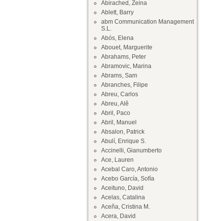
Abirached, Zeina
Ablett, Barry
abm Communication Management
S.L.
Abós, Elena
Abouet, Marguerite
Abrahams, Peter
Abramovic, Marina
Abrams, Sam
Abranches, Filipe
Abreu, Carlos
Abreu, Alê
Abril, Paco
Abril, Manuel
Absalon, Patrick
Abulí, Enrique S.
Accinelli, Gianumberto
Ace, Lauren
Acebal Caro, Antonio
Acebo García, Sofía
Aceituno, David
Acelas, Catalina
Aceña, Cristina M.
Acera, David