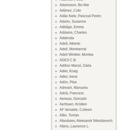
Adamsson, Bo Ake
Adánez, Coto
Adâo Neto, Pascoal Pedro
Adario, Susanna
Adbåge, Emma
Addams, Charles
Addenda
Adell, Alberto
Adell, Montserrat
Adell Winkler, Montse
ADES C.B.
Adillon Marsó, Dàlia
Adler, Kraig
Adler, Irene
Adón, Pilar
Adreani, Manuela
Adrià, Francesc
Aeneas, Gonzalo
Aertssen, Kristien
AF Venable, Colleen
Afán, Tomás
Afanásiev, Aleksandr Nikoláievich
Afano, Laurence L.