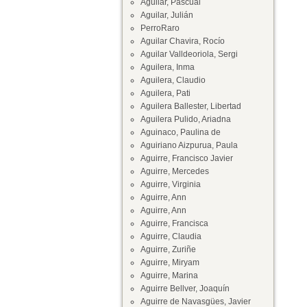
Aguilar, Pascual
Aguilar, Julián
PerroRaro
Aguilar Chavira, Rocío
Aguilar Valldeoriola, Sergi
Aguilera, Inma
Aguilera, Claudio
Aguilera, Pati
Aguilera Ballester, Libertad
Aguilera Pulido, Ariadna
Aguinaco, Paulina de
Aguiriano Aizpurua, Paula
Aguirre, Francisco Javier
Aguirre, Mercedes
Aguirre, Virginia
Aguirre, Ann
Aguirre, Ann
Aguirre, Francisca
Aguirre, Claudia
Aguirre, Zuriñe
Aguirre, Miryam
Aguirre, Marina
Aguirre Bellver, Joaquín
Aguirre de Navasgües, Javier