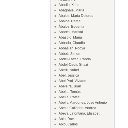
Abadía, Ximo
Abagnale, Maria
Ábalos, María Dolores
Ábalos, Rafael
Ábalos, Eugenia
Abarca, Marisol
Abásolo, María
Abbado, Claudio
Abbasian, Pooya
Abbott, Simon
Abdel-Fattah, Randa
Abdel-Qadir, Ghazi
Abedi, Isabel
Abel, Jessica
Abel Prot, Viviane
Abeleira, Juan
Abella, Tomás
Abella, Rafael
Abella Mardones, José Antonio
Abello Collados, Andrea
Abeyà Lafontana, Elisabet
Abia, David
Abio, Carlos