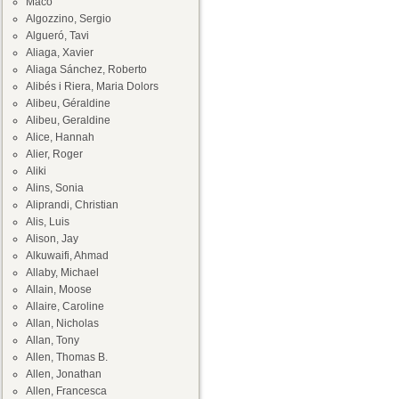
Maco
Algozzino, Sergio
Algueró, Tavi
Aliaga, Xavier
Aliaga Sánchez, Roberto
Alibés i Riera, Maria Dolors
Alibeu, Géraldine
Alibeu, Geraldine
Alice, Hannah
Alier, Roger
Aliki
Alins, Sonia
Aliprandi, Christian
Alis, Luis
Alison, Jay
Alkuwaifi, Ahmad
Allaby, Michael
Allain, Moose
Allaire, Caroline
Allan, Nicholas
Allan, Tony
Allen, Thomas B.
Allen, Jonathan
Allen, Francesca