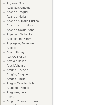
Aoyama, Gosho
Apablaza, Claudia
Aparicio, Raquel
Aparicio, Nuria
Aparicio A, María Cristina
Aparicio Alfaro, Nora
Aparicio Català, Anna
Appanah, Nathacha
Applebaum , Kirsty
Applegate, Katherine
Appollo
Aprile, Thierry
Apsley, Brenda
Aptekar, Devan
Aracil, Virginie
Aragno, Rachele
Aragón, Joaquín
Aragón, Emilio
Aragón Cavaller, Lola
Aragonés, Sergio
Aragonés, Luis
Elena
Araguz Castrodeza, Javier