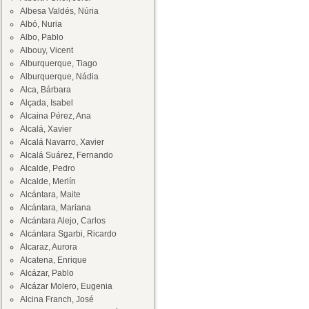
Albesa Valdés, Núria
Albó, Nuria
Albo, Pablo
Albouy, Vicent
Alburquerque, Tiago
Alburquerque, Nádia
Alca, Bárbara
Alçada, Isabel
Alcaina Pérez, Ana
Alcalá, Xavier
Alcalá Navarro, Xavier
Alcalá Suárez, Fernando
Alcalde, Pedro
Alcalde, Merlín
Alcántara, Maite
Alcántara, Mariana
Alcántara Alejo, Carlos
Alcántara Sgarbi, Ricardo
Alcaraz, Aurora
Alcatena, Enrique
Alcázar, Pablo
Alcázar Molero, Eugenia
Alcina Franch, José