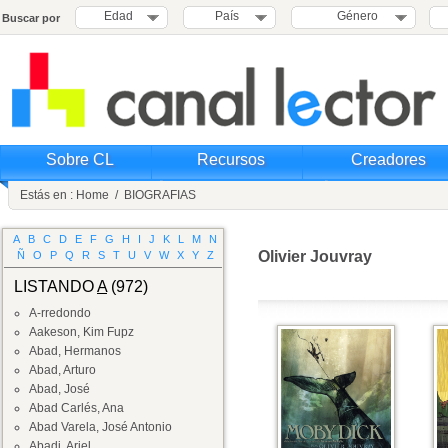
Edad
País
Género
Buscar por
Sobre CL
Recursos
Creadores
Estás en :
Home
/
BIOGRAFIAS
A
B
C
D
E
F
G
H
I
J
K
L
M
N
Olivier Jouvray
Ñ
O
P
Q
R
S
T
U
V
W
X
Y
Z
LISTANDO
A
(972)
A-rredondo
Aakeson, Kim Fupz
Abad, Hermanos
Abad, Arturo
Abad, José
Abad Carlés, Ana
Abad Varela, José Antonio
Abadi, Ariel