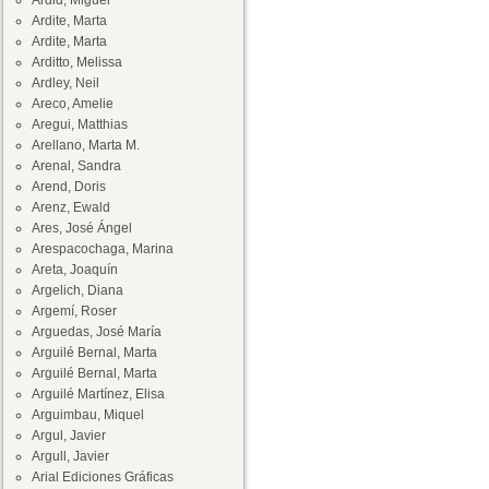
Ardid, Miguel
Ardite, Marta
Ardite, Marta
Arditto, Melissa
Ardley, Neil
Areco, Amelie
Aregui, Matthias
Arellano, Marta M.
Arenal, Sandra
Arend, Doris
Arenz, Ewald
Ares, José Ángel
Arespacochaga, Marina
Areta, Joaquín
Argelich, Diana
Argemí, Roser
Arguedas, José María
Arguilé Bernal, Marta
Arguilé Bernal, Marta
Arguilé Martínez, Elisa
Arguimbau, Miquel
Argul, Javier
Argull, Javier
Arial Ediciones Gráficas