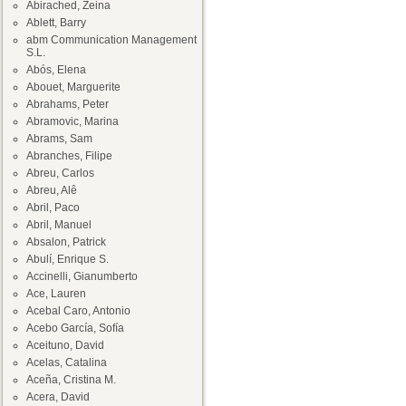
Abirached, Zeina
Ablett, Barry
abm Communication Management
S.L.
Abós, Elena
Abouet, Marguerite
Abrahams, Peter
Abramovic, Marina
Abrams, Sam
Abranches, Filipe
Abreu, Carlos
Abreu, Alê
Abril, Paco
Abril, Manuel
Absalon, Patrick
Abulí, Enrique S.
Accinelli, Gianumberto
Ace, Lauren
Acebal Caro, Antonio
Acebo García, Sofía
Aceituno, David
Acelas, Catalina
Aceña, Cristina M.
Acera, David