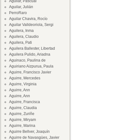
Aguilar, Pascual
Aguilar, Julián
PerroRaro
Aguilar Chavira, Rocío
Aguilar Valldeoriola, Sergi
Aguilera, Inma
Aguilera, Claudio
Aguilera, Pati
Aguilera Ballester, Libertad
Aguilera Pulido, Ariadna
Aguinaco, Paulina de
Aguiriano Aizpurua, Paula
Aguirre, Francisco Javier
Aguirre, Mercedes
Aguirre, Virginia
Aguirre, Ann
Aguirre, Ann
Aguirre, Francisca
Aguirre, Claudia
Aguirre, Zuriñe
Aguirre, Miryam
Aguirre, Marina
Aguirre Bellver, Joaquín
Aguirre de Navasgües, Javier