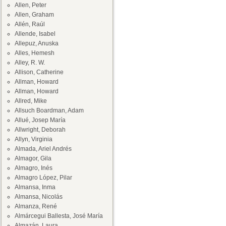
Allen, Peter
Allen, Graham
Allén, Raúl
Allende, Isabel
Allepuz, Anuska
Alles, Hemesh
Alley, R. W.
Allison, Catherine
Allman, Howard
Allman, Howard
Allred, Mike
Allsuch Boardman, Adam
Allué, Josep María
Allwright, Deborah
Allyn, Virginia
Almada, Ariel Andrés
Almagor, Gila
Almagro, Inés
Almagro López, Pilar
Almansa, Inma
Almansa, Nicolás
Almanza, René
Almárcegui Ballesta, José María
Almazán, Laura