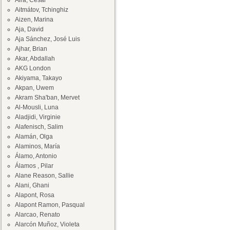
Aira, César
Aitmátov, Tchinghiz
Aizen, Marina
Aja, David
Aja Sánchez, José Luis
Ajhar, Brian
Akar, Abdallah
AKG London
Akiyama, Takayo
Akpan, Uwem
Akram Sha'ban, Mervet
Al-Mousli, Luna
Aladjidi, Virginie
Alafenisch, Salim
Alamán, Olga
Alaminos, María
Álamo, Antonio
Álamos , Pilar
Alane Reason, Sallie
Alani, Ghani
Alapont, Rosa
Alapont Ramon, Pasqual
Alarcao, Renato
Alarcón Muñoz, Violeta