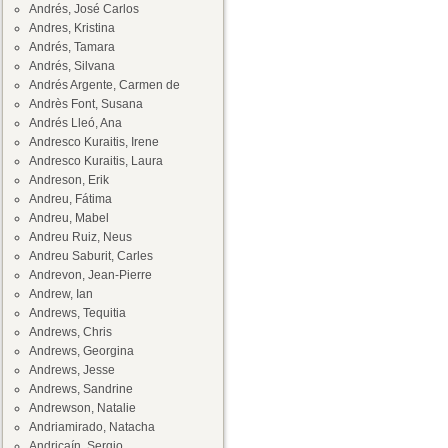
Andrés, José Carlos
Andres, Kristina
Andrés, Tamara
Andrés, Silvana
Andrés Argente, Carmen de
Andrès Font, Susana
Andrés Lleó, Ana
Andresco Kuraitis, Irene
Andresco Kuraitis, Laura
Andreson, Erik
Andreu, Fátima
Andreu, Mabel
Andreu Ruiz, Neus
Andreu Saburit, Carles
Andrevon, Jean-Pierre
Andrew, Ian
Andrews, Tequitia
Andrews, Chris
Andrews, Georgina
Andrews, Jesse
Andrews, Sandrine
Andrewson, Natalie
Andriamirado, Natacha
Andricaín, Sergio