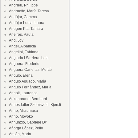
Andrieu, Philippe
Andruetto, María Teresa
Andújar, Gemma
Andújar Lorca, Laura
Anegón Pla, Tamara
Aneiros, Paula
Ang, Joy
Ángel, Albalucia
Angelini, Fabiana
Anglada i Sarriera, Lola
Anguera, Frederic
Anguera Cañellas, Mercè
Angulo, Elena
Angulo Aguado, María
Angulo Fernández, María
Anholt, Laurence
Ankenbrand, Bernhard
Annesdatter Skomsvold, Kjersti
Anno, Mitsumasa
Anno, Moyoko
Annunzio, Gabriele D\'
Añorga López, Pello
Ansón, Marta