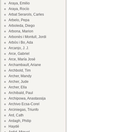
Araya, Emilio
Araya, Rocío
Arbat Serarols, Carles
Arbelo, Pepa
Arboleda, Diego
Arbona, Marion
Arbonès i Montull, Jordi
Arbós i Bo, Ada
Arcanjo, J. J.
Arce, Gabriel
Arce, María José
Archambault, Ariane
Archbold, Tim
Archer, Mandy
Archer, Jude
Archer, Ella
Archibald, Paul
Archipowa, Anastassija
Archivo Ecsa-Corel
Arciniegas, Triunfo
Ard, Cath
Ardagh, Philip
Haydé