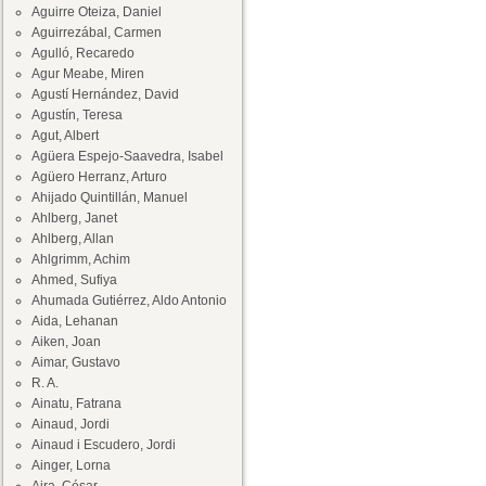
Aguirre Oteiza, Daniel
Aguirrezábal, Carmen
Agulló, Recaredo
Agur Meabe, Miren
Agustí Hernández, David
Agustín, Teresa
Agut, Albert
Agüera Espejo-Saavedra, Isabel
Agüero Herranz, Arturo
Ahijado Quintillán, Manuel
Ahlberg, Janet
Ahlberg, Allan
Ahlgrimm, Achim
Ahmed, Sufiya
Ahumada Gutiérrez, Aldo Antonio
Aida, Lehanan
Aiken, Joan
Aimar, Gustavo
R. A.
Ainatu, Fatrana
Ainaud, Jordi
Ainaud i Escudero, Jordi
Ainger, Lorna