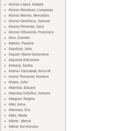
Alonso López, Natalia
Alonso Mendoza, Liwayway
Alonso Merino, Mercedes
Alonso Omeñaca, Samuel
Alonso Pimentel, Sara
Alonso Villaverde, Francisco
Alou, Damián
Alphen, Pauline
Alquézar, Julia
Alquier, Marie-Geneviève
Alquimia Ediciones
Alsberg, Sasha
Alsina i Garsaball, Anna M.
Alsina Thevenet, Homero
Alston, John
Altarriba, Eduard
Altarriba Ordóñez, Antonio
Altegoer, Regine
Alter, Anna
Alterman, Eric
Altés, Marta
Altimir , Mercé
Altimir, Kei Kensho