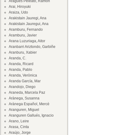
Aragüés Peleato, Ramón
Arai, Hiroyuki
Araiza, Udo
Arakistain Jauregi, Ana
Arakistain Jauregui, Ana
Aramburu, Fernando
Aramburu, Javier
Arana Luzuriaga, Aitor
Aranbarri Ariztondo, Garbiñe
Aranburu, Xabier
Aranda, C.
Aranda, Ricard
Aranda, Pablo
Aranda, Verònica
Aranda García, Mar
Arandojo, Diego
Araneda, Marcela Paz
Arànega, Susanna
Arànega Español, Mercè
Aranguren, Miguel
Aranguren Gallués, Ignacio
Arano, Leire
Arasa, Cinta
Araújo, Jorge