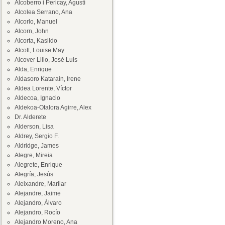
Alcoberro i Pericay, Agustí
Alcolea Serrano, Ana
Alcorlo, Manuel
Alcorn, John
Alcorta, Kasildo
Alcott, Louise May
Alcover Lillo, José Luis
Alda, Enrique
Aldasoro Katarain, Irene
Aldea Lorente, Víctor
Aldecoa, Ignacio
Aldekoa-Otalora Agirre, Alex
Dr. Alderete
Alderson, Lisa
Aldrey, Sergio F.
Aldridge, James
Alegre, Mireia
Alegrete, Enrique
Alegría, Jesús
Aleixandre, Marilar
Alejandre, Jaime
Alejandro, Álvaro
Alejandro, Rocío
Alejandro Moreno, Ana