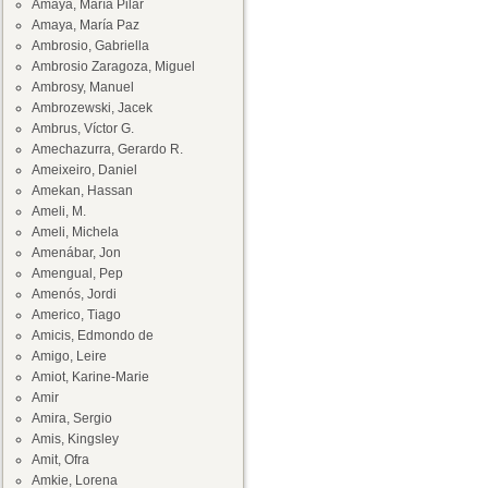
Amaya, María Pilar
Amaya, María Paz
Ambrosio, Gabriella
Ambrosio Zaragoza, Miguel
Ambrosy, Manuel
Ambrozewski, Jacek
Ambrus, Víctor G.
Amechazurra, Gerardo R.
Ameixeiro, Daniel
Amekan, Hassan
Ameli, M.
Ameli, Michela
Amenábar, Jon
Amengual, Pep
Amenós, Jordi
Americo, Tiago
Amicis, Edmondo de
Amigo, Leire
Amiot, Karine-Marie
Amir
Amira, Sergio
Amis, Kingsley
Amit, Ofra
Amkie, Lorena