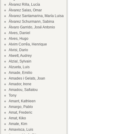
Álvarez Rilla, Lucía
Álvarez Salas, Omar
Álvarez Santamarina, María Luisa
Álvarez Schurmann, Sabina
Álvaro Garrido, José Antonio
Alves, Daniel
Alves, Hugo
Alvim Corrêa, Henrique
Alvisi, Dario
Alwett, Audrey
Alzial, Sylvain
Alzueta, Luis
Amade, Emilio
Amades i Gelats, Joan
Amador, Irene
Amadou, Safiatou
Tony
Amant, Kathleen
Amargo, Pablo
Amat, Frederic
Amat, Kiko
Amate, Kim
Amavisca, Luis