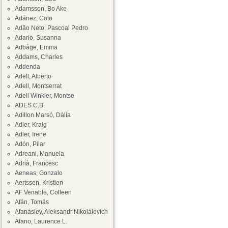
Adamsson, Bo Ake
Adánez, Coto
Adâo Neto, Pascoal Pedro
Adario, Susanna
Adbåge, Emma
Addams, Charles
Addenda
Adell, Alberto
Adell, Montserrat
Adell Winkler, Montse
ADES C.B.
Adillon Marsó, Dàlia
Adler, Kraig
Adler, Irene
Adón, Pilar
Adreani, Manuela
Adrià, Francesc
Aeneas, Gonzalo
Aertssen, Kristien
AF Venable, Colleen
Afán, Tomás
Afanásiev, Aleksandr Nikoláievich
Afano, Laurence L.