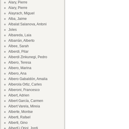
Alary, Pierre
Alary, Pierre
Alayrach, Miguel
Alba, Jaime
Albalat Salanova, Antoni
Joles
Albareda, Laia
Albarrán, Alberto
Albee, Sarah
Alberdi, Pilar
Alberdi Zinkunegi, Pedro
Albero, Teresa
Albero, Marina
Albero, Ana
Albero Gabaldón, Amalia
Alberola Ortiz, Carles
Alberoni, Francesco
Albert, Adrien
Albert García, Carmen
Albert Varela, Mireia
Alberte, Montse
Alberti, Rafael
Alberti, Gino
Albertí i Oriol, Jordi