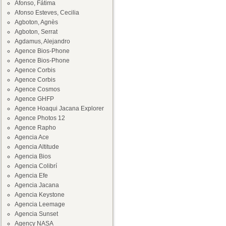
Afonso, Fátima
Afonso Esteves, Cecilia
Agboton, Agnès
Agboton, Serrat
Agdamus, Alejandro
Agence Bios-Phone
Agence Bios-Phone
Agence Corbis
Agence Corbis
Agence Cosmos
Agence GHFP
Agence Hoaqui Jacana Explorer
Agence Photos 12
Agence Rapho
Agencia Ace
Agencia Altitude
Agencia Bios
Agencia Colibrí
Agencia Efe
Agencia Jacana
Agencia Keystone
Agencia Leemage
Agencia Sunset
Agency NASA