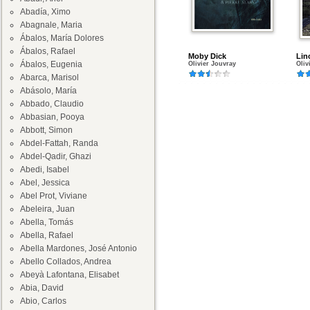
Abadía, Ximo
Abagnale, Maria
Ábalos, María Dolores
Ábalos, Rafael
Moby Dick
Lin
Ábalos, Eugenia
Olivier Jouvray
Oliv
Abarca, Marisol
Abásolo, María
Abbado, Claudio
Abbasian, Pooya
Abbott, Simon
Abdel-Fattah, Randa
Abdel-Qadir, Ghazi
Abedi, Isabel
Abel, Jessica
Abel Prot, Viviane
Abeleira, Juan
Abella, Tomás
Abella, Rafael
Abella Mardones, José Antonio
Abello Collados, Andrea
Abeyà Lafontana, Elisabet
Abia, David
Abio, Carlos