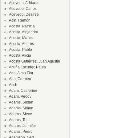
Acevedo, Adriana
Acevedo, Carlos
Acevedo, Desirée
Acín, Ramón
Acosta, Patricia
Acosta, Alejandra
Acosta, Matías
Acosta, Andrés
Acosta, Pablo
Acosta, Alicia
Acosta Gutiérrez, Juan Agustín
Acuña Escuder, Paula
Ada, Alma Flor
Ada, Carmen
Aitch
Adam, Catherine
Adam, Peggy
Adams, Susan
Adams, Simon
Adams, Steve
Adams, Tom
Adams, Jennifer
Adams, Pedro
Adamson, Ged