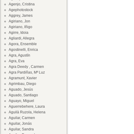
Agenjo, Cristina
Agephotostock
Aggrey, James
Agiriano, Jon
Agiriano, Iñigo
Agirre, Idoia
Agliardi, Allegra
Agora, Ensemble
Agostinelli, Enrica
Agra, Agustín
Agra, Eva
Agra Deedy , Carmen
Agra Pardiñas, Mª Luz
Agramunt, Xavier
Agrimbau, Diego
Aguado, Jesús
Aguado, Santiago
Aguayo, Miguel
Aguerrebehere, Laura
Aguilà Ruzola, Helena
Aguilar, Carmen
Aguilar, Jonás
Aguilar, Sandra