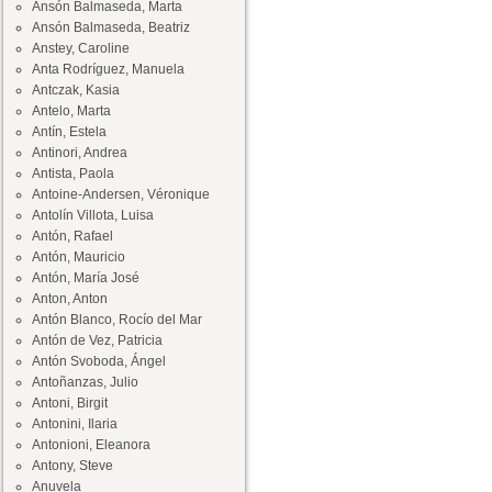
Ansón Balmaseda, Marta
Ansón Balmaseda, Beatriz
Anstey, Caroline
Anta Rodríguez, Manuela
Antczak, Kasia
Antelo, Marta
Antín, Estela
Antinori, Andrea
Antista, Paola
Antoine-Andersen, Véronique
Antolín Villota, Luisa
Antón, Rafael
Antón, Mauricio
Antón, María José
Anton, Anton
Antón Blanco, Rocío del Mar
Antón de Vez, Patricia
Antón Svoboda, Ángel
Antoñanzas, Julio
Antoni, Birgit
Antonini, Ilaria
Antonioni, Eleanora
Antony, Steve
Anuvela