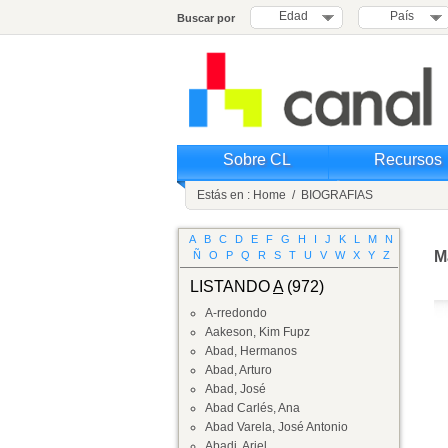
Edad
País
Buscar por
Sobre CL
Recursos
Estás en :
Home
/
BIOGRAFIAS
A
B
C
D
E
F
G
H
I
J
K
L
M
N
M
Ñ
O
P
Q
R
S
T
U
V
W
X
Y
Z
LISTANDO
A
(972)
A-rredondo
Aakeson, Kim Fupz
Abad, Hermanos
Abad, Arturo
Abad, José
Abad Carlés, Ana
Abad Varela, José Antonio
Abadi, Ariel