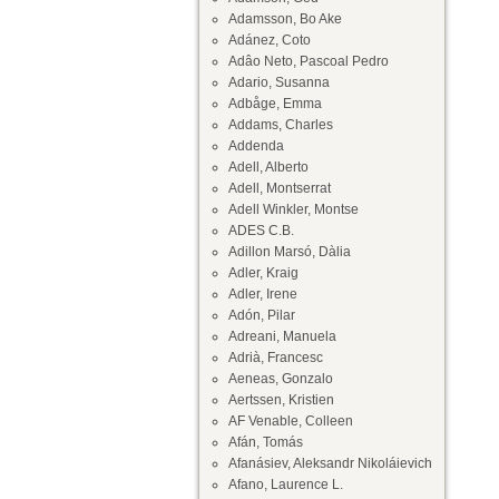
Adamsson, Bo Ake
Adánez, Coto
Adâo Neto, Pascoal Pedro
Adario, Susanna
Adbåge, Emma
Addams, Charles
Addenda
Adell, Alberto
Adell, Montserrat
Adell Winkler, Montse
ADES C.B.
Adillon Marsó, Dàlia
Adler, Kraig
Adler, Irene
Adón, Pilar
Adreani, Manuela
Adrià, Francesc
Aeneas, Gonzalo
Aertssen, Kristien
AF Venable, Colleen
Afán, Tomás
Afanásiev, Aleksandr Nikoláievich
Afano, Laurence L.