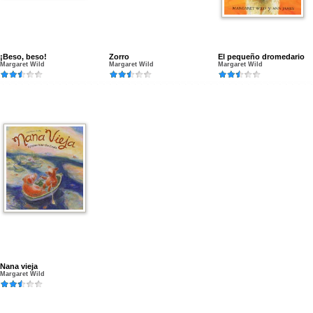
¡Beso, beso!
Zorro
El pequeño dromedario
Margaret Wild
Margaret Wild
Margaret Wild
Nana vieja
Margaret Wild