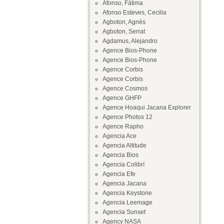
Afonso, Fátima
Afonso Esteves, Cecilia
Agboton, Agnès
Agboton, Serrat
Agdamus, Alejandro
Agence Bios-Phone
Agence Bios-Phone
Agence Corbis
Agence Corbis
Agence Cosmos
Agence GHFP
Agence Hoaqui Jacana Explorer
Agence Photos 12
Agence Rapho
Agencia Ace
Agencia Altitude
Agencia Bios
Agencia Colibrí
Agencia Efe
Agencia Jacana
Agencia Keystone
Agencia Leemage
Agencia Sunset
Agency NASA