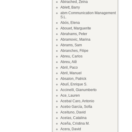
Abirached, Zeina
Ablett, Barry
abm Communication Management
S.L.
Abós, Elena
Abouet, Marguerite
Abrahams, Peter
Abramovic, Marina
Abrams, Sam
Abranches, Filipe
Abreu, Carlos
Abreu, Alê
Abril, Paco
Abril, Manuel
Absalon, Patrick
Abulí, Enrique S.
Accinelli, Gianumberto
Ace, Lauren
Acebal Caro, Antonio
Acebo García, Sofía
Aceituno, David
Acelas, Catalina
Aceña, Cristina M.
Acera, David