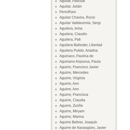
Aguilar, Pascual
Aguilar, Julián
PerroRaro
Aguilar Chavira, Rocío
Aguilar Valldeoriola, Sergi
Aguilera, Inma
Aguilera, Claudio
Aguilera, Pati
Aguilera Ballester, Libertad
Aguilera Pulido, Ariadna
Aguinaco, Paulina de
Aguiriano Aizpurua, Paula
Aguirre, Francisco Javier
Aguirre, Mercedes
Aguirre, Virginia
Aguirre, Ann
Aguirre, Ann
Aguirre, Francisca
Aguirre, Claudia
Aguirre, Zuriñe
Aguirre, Miryam
Aguirre, Marina
Aguirre Bellver, Joaquín
Aguirre de Navasgües, Javier