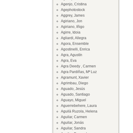
Agenjo, Cristina
Agephotostock
Aggrey, James
Agiriano, Jon
Agiriano, Iñigo
Agirre, Idoia
Agliardi, Allegra
Agora, Ensemble
Agostinelli, Enrica
Agra, Agustín
Agra, Eva
Agra Deedy , Carmen
Agra Pardiñas, Mª Luz
Agramunt, Xavier
Agrimbau, Diego
Aguado, Jesús
Aguado, Santiago
Aguayo, Miguel
Aguerrebehere, Laura
Aguilà Ruzola, Helena
Aguilar, Carmen
Aguilar, Jonás
Aguilar, Sandra