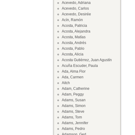
Acevedo, Adriana
Acevedo, Carlos
Acevedo, Desirée
Acín, Ramón
Acosta, Patricia
Acosta, Alejandra
Acosta, Matías
Acosta, Andrés
Acosta, Pablo
Acosta, Alicia
Acosta Gutiérrez, Juan Agustín
Acuña Escuder, Paula
Ada, Alma Flor
Ada, Carmen
Aitch
Adam, Catherine
Adam, Peggy
Adams, Susan
Adams, Simon
Adams, Steve
Adams, Tom
Adams, Jennifer
Adams, Pedro
Adamson, Ged