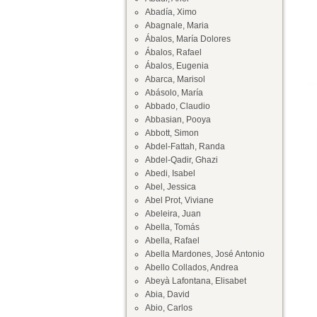
Abadía, Ximo
Abagnale, Maria
Ábalos, María Dolores
Ábalos, Rafael
Ábalos, Eugenia
Abarca, Marisol
Abásolo, María
Abbado, Claudio
Abbasian, Pooya
Abbott, Simon
Abdel-Fattah, Randa
Abdel-Qadir, Ghazi
Abedi, Isabel
Abel, Jessica
Abel Prot, Viviane
Abeleira, Juan
Abella, Tomás
Abella, Rafael
Abella Mardones, José Antonio
Abello Collados, Andrea
Abeyà Lafontana, Elisabet
Abia, David
Abio, Carlos