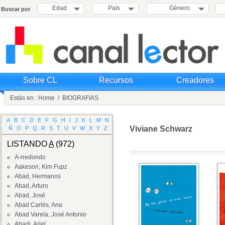
Edad
País
Género
Buscar por
Sobre CL
Recursos
Creadores
Estás en :
Home
/
BIOGRAFIAS
A
B
C
D
E
F
G
H
I
J
K
L
M
N
Viviane Schwarz
Ñ
O
P
Q
R
S
T
U
V
W
X
Y
Z
LISTANDO
A
(972)
A-rredondo
Aakeson, Kim Fupz
Abad, Hermanos
Abad, Arturo
Abad, José
Abad Carlés, Ana
Abad Varela, José Antonio
Abadi, Ariel