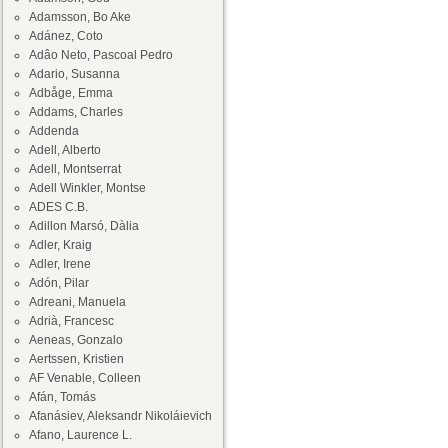
Adamsson, Bo Ake
Adánez, Coto
Adâo Neto, Pascoal Pedro
Adario, Susanna
Adbåge, Emma
Addams, Charles
Addenda
Adell, Alberto
Adell, Montserrat
Adell Winkler, Montse
ADES C.B.
Adillon Marsó, Dàlia
Adler, Kraig
Adler, Irene
Adón, Pilar
Adreani, Manuela
Adrià, Francesc
Aeneas, Gonzalo
Aertssen, Kristien
AF Venable, Colleen
Afán, Tomás
Afanásiev, Aleksandr Nikoláievich
Afano, Laurence L.