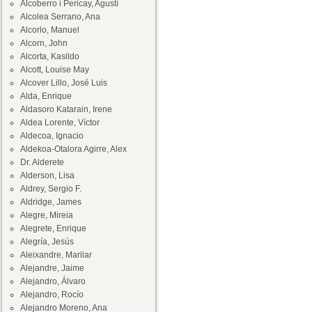
Alcoberro i Pericay, Agustí
Alcolea Serrano, Ana
Alcorlo, Manuel
Alcorn, John
Alcorta, Kasildo
Alcott, Louise May
Alcover Lillo, José Luis
Alda, Enrique
Aldasoro Katarain, Irene
Aldea Lorente, Víctor
Aldecoa, Ignacio
Aldekoa-Otalora Agirre, Alex
Dr. Alderete
Alderson, Lisa
Aldrey, Sergio F.
Aldridge, James
Alegre, Mireia
Alegrete, Enrique
Alegría, Jesús
Aleixandre, Marilar
Alejandre, Jaime
Alejandro, Álvaro
Alejandro, Rocío
Alejandro Moreno, Ana