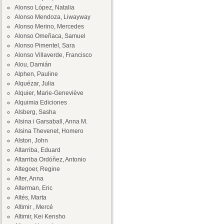
Alonso López, Natalia
Alonso Mendoza, Liwayway
Alonso Merino, Mercedes
Alonso Omeñaca, Samuel
Alonso Pimentel, Sara
Alonso Villaverde, Francisco
Alou, Damián
Alphen, Pauline
Alquézar, Julia
Alquier, Marie-Geneviève
Alquimia Ediciones
Alsberg, Sasha
Alsina i Garsaball, Anna M.
Alsina Thevenet, Homero
Alston, John
Altarriba, Eduard
Altarriba Ordóñez, Antonio
Altegoer, Regine
Alter, Anna
Alterman, Eric
Altés, Marta
Altimir , Mercé
Altimir, Kei Kensho