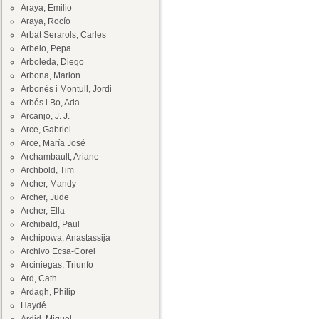
Araya, Emilio
Araya, Rocío
Arbat Serarols, Carles
Arbelo, Pepa
Arboleda, Diego
Arbona, Marion
Arbonès i Montull, Jordi
Arbós i Bo, Ada
Arcanjo, J. J.
Arce, Gabriel
Arce, María José
Archambault, Ariane
Archbold, Tim
Archer, Mandy
Archer, Jude
Archer, Ella
Archibald, Paul
Archipowa, Anastassija
Archivo Ecsa-Corel
Arciniegas, Triunfo
Ard, Cath
Ardagh, Philip
Haydé