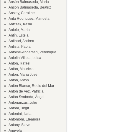
Ansón Balmaseda, Marta
Ansón Balmaseda, Beatriz
Anstey, Caroline
Anta Rodríguez, Manuela
Antczak, Kasia
Antelo, Marta
Antín, Estela
Antinori, Andrea
Antista, Paola
Antoine-Andersen, Véronique
Antolín Villota, Luisa
Antón, Rafael
Antón, Mauricio
Antón, María José
Anton, Anton
Antón Blanco, Rocío del Mar
Antón de Vez, Patricia
Antón Svoboda, Ángel
Antoñanzas, Julio
Antoni, Birgit
Antonini, Ilaria
Antonioni, Eleanora
Antony, Steve
Anuvela