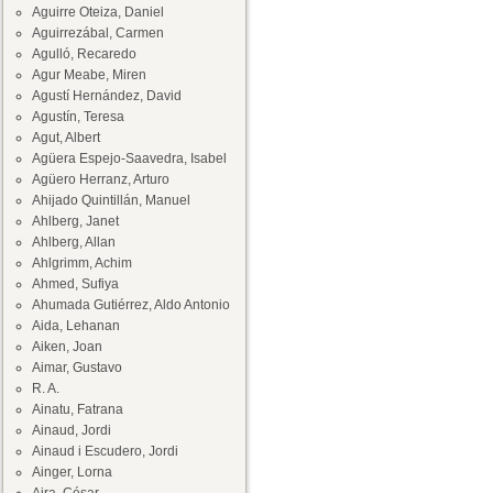
Aguirre Oteiza, Daniel
Aguirrezábal, Carmen
Agulló, Recaredo
Agur Meabe, Miren
Agustí Hernández, David
Agustín, Teresa
Agut, Albert
Agüera Espejo-Saavedra, Isabel
Agüero Herranz, Arturo
Ahijado Quintillán, Manuel
Ahlberg, Janet
Ahlberg, Allan
Ahlgrimm, Achim
Ahmed, Sufiya
Ahumada Gutiérrez, Aldo Antonio
Aida, Lehanan
Aiken, Joan
Aimar, Gustavo
R. A.
Ainatu, Fatrana
Ainaud, Jordi
Ainaud i Escudero, Jordi
Ainger, Lorna