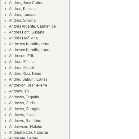
Andrés, José Carlos
Andres, Kristina
Andrés, Tamara
Andrés, Silvana
Andrés Argente, Carmen de
Andrès Font, Susana
Andrés Lleó, Ana
Andresco Kuraitis, Irene
Andresco Kuraitis, Laura
Andreson, Erik
Andreu, Fátima
Andreu, Mabel
Andreu Ruiz, Neus
Andreu Saburit, Carles
Andrevon, Jean-Pierre
Andrew, Ian
Andrews, Tequitia
Andrews, Chris
Andrews, Georgina
Andrews, Jesse
Andrews, Sandrine
Andrewson, Natalie
Andriamirado, Natacha
Andricaín, Sergio