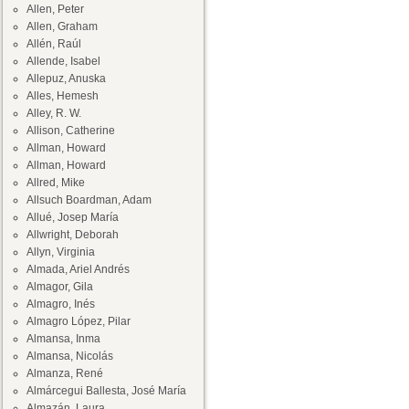
Allen, Peter
Allen, Graham
Allén, Raúl
Allende, Isabel
Allepuz, Anuska
Alles, Hemesh
Alley, R. W.
Allison, Catherine
Allman, Howard
Allman, Howard
Allred, Mike
Allsuch Boardman, Adam
Allué, Josep María
Allwright, Deborah
Allyn, Virginia
Almada, Ariel Andrés
Almagor, Gila
Almagro, Inés
Almagro López, Pilar
Almansa, Inma
Almansa, Nicolás
Almanza, René
Almárcegui Ballesta, José María
Almazán, Laura