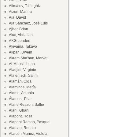
Aira, César
Aitmátov, Tchinghiz
Aizen, Marina
Aja, David
Aja Sánchez, José Luis
Ajhar, Brian
Akar, Abdallah
AKG London
Akiyama, Takayo
Akpan, Uwem
Akram Sha'ban, Mervet
Al-Mousli, Luna
Aladjidi, Virginie
Alafenisch, Salim
Alamán, Olga
Alaminos, María
Álamo, Antonio
Álamos , Pilar
Alane Reason, Sallie
Alani, Ghani
Alapont, Rosa
Alapont Ramon, Pasqual
Alarcao, Renato
Alarcón Muñoz, Violeta