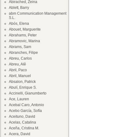
Abirached, Zeina
Ablett, Barry
abm Communication Management
S.L.
Abós, Elena
Abouet, Marguerite
Abrahams, Peter
Abramovic, Marina
Abrams, Sam
Abranches, Filipe
Abreu, Carlos
Abreu, Alê
Abril, Paco
Abril, Manuel
Absalon, Patrick
Abulí, Enrique S.
Accinelli, Gianumberto
Ace, Lauren
Acebal Caro, Antonio
Acebo García, Sofía
Aceituno, David
Acelas, Catalina
Aceña, Cristina M.
Acera, David