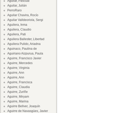
Aguilar, Pascual
Aguilar, Julián
PerroRaro
Aguilar Chavira, Rocío
Aguilar Valldeoriola, Sergi
Aguilera, Inma
Aguilera, Claudio
Aguilera, Pati
Aguilera Ballester, Libertad
Aguilera Pulido, Ariadna
Aguinaco, Paulina de
Aguiriano Aizpurua, Paula
Aguirre, Francisco Javier
Aguirre, Mercedes
Aguirre, Virginia
Aguirre, Ann
Aguirre, Ann
Aguirre, Francisca
Aguirre, Claudia
Aguirre, Zuriñe
Aguirre, Miryam
Aguirre, Marina
Aguirre Bellver, Joaquín
Aguirre de Navasgües, Javier