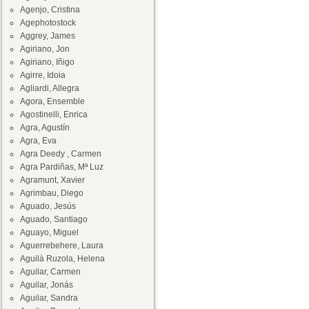
Agenjo, Cristina
Agephotostock
Aggrey, James
Agiriano, Jon
Agiriano, Iñigo
Agirre, Idoia
Agliardi, Allegra
Agora, Ensemble
Agostinelli, Enrica
Agra, Agustín
Agra, Eva
Agra Deedy , Carmen
Agra Pardiñas, Mª Luz
Agramunt, Xavier
Agrimbau, Diego
Aguado, Jesús
Aguado, Santiago
Aguayo, Miguel
Aguerrebehere, Laura
Aguilà Ruzola, Helena
Aguilar, Carmen
Aguilar, Jonás
Aguilar, Sandra