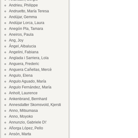
Andrieu, Philippe
Andruetto, María Teresa
Andújar, Gemma
Andújar Lorca, Laura
Anegón Pla, Tamara
Aneiros, Paula
Ang, Joy
Ángel, Albalucia
Angelini, Fabiana
Anglada i Sarriera, Lola
Anguera, Frederic
Anguera Cañellas, Mercè
Angulo, Elena
Angulo Aguado, María
Angulo Fernández, María
Anholt, Laurence
Ankenbrand, Bernhard
Annesdatter Skomsvold, Kjersti
Anno, Mitsumasa
Anno, Moyoko
Annunzio, Gabriele D\'
Añorga López, Pello
Ansón, Marta