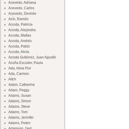
Acevedo, Adriana
Acevedo, Carlos
Acevedo, Desirée
Acín, Ramón
Acosta, Patricia
Acosta, Alejandra
Acosta, Matías
Acosta, Andrés
Acosta, Pablo
Acosta, Alicia
Acosta Gutiérrez, Juan Agustín
Acuña Escuder, Paula
Ada, Alma Flor
Ada, Carmen
Aitch
Adam, Catherine
Adam, Peggy
Adams, Susan
Adams, Simon
Adams, Steve
Adams, Tom
Adams, Jennifer
Adams, Pedro
Adamson, Ged