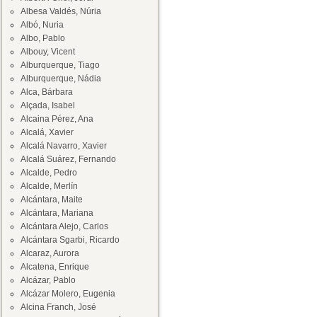
Albesa Valdés, Núria
Albó, Nuria
Albo, Pablo
Albouy, Vicent
Alburquerque, Tiago
Alburquerque, Nádia
Alca, Bárbara
Alçada, Isabel
Alcaina Pérez, Ana
Alcalá, Xavier
Alcalá Navarro, Xavier
Alcalá Suárez, Fernando
Alcalde, Pedro
Alcalde, Merlín
Alcántara, Maite
Alcántara, Mariana
Alcántara Alejo, Carlos
Alcántara Sgarbi, Ricardo
Alcaraz, Aurora
Alcatena, Enrique
Alcázar, Pablo
Alcázar Molero, Eugenia
Alcina Franch, José