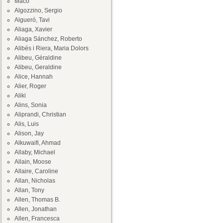
Maco
Algozzino, Sergio
Algueró, Tavi
Aliaga, Xavier
Aliaga Sánchez, Roberto
Alibés i Riera, Maria Dolors
Alibeu, Géraldine
Alibeu, Geraldine
Alice, Hannah
Alier, Roger
Aliki
Alins, Sonia
Aliprandi, Christian
Alis, Luis
Alison, Jay
Alkuwaifi, Ahmad
Allaby, Michael
Allain, Moose
Allaire, Caroline
Allan, Nicholas
Allan, Tony
Allen, Thomas B.
Allen, Jonathan
Allen, Francesca