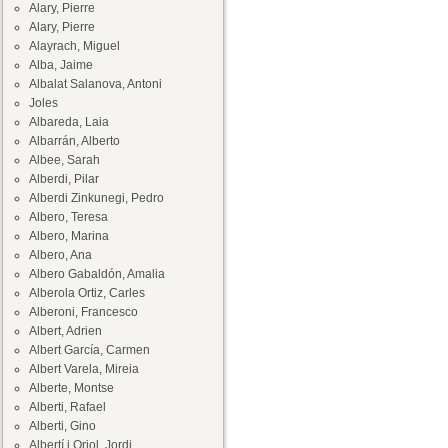
Alary, Pierre
Alary, Pierre
Alayrach, Miguel
Alba, Jaime
Albalat Salanova, Antoni
Joles
Albareda, Laia
Albarrán, Alberto
Albee, Sarah
Alberdi, Pilar
Alberdi Zinkunegi, Pedro
Albero, Teresa
Albero, Marina
Albero, Ana
Albero Gabaldón, Amalia
Alberola Ortiz, Carles
Alberoni, Francesco
Albert, Adrien
Albert García, Carmen
Albert Varela, Mireia
Alberte, Montse
Alberti, Rafael
Alberti, Gino
Albertí i Oriol, Jordi