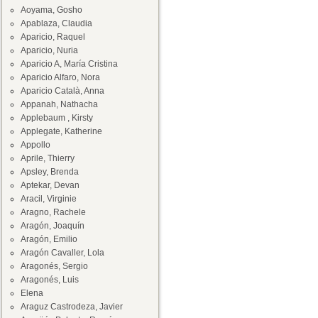
Aoyama, Gosho
Apablaza, Claudia
Aparicio, Raquel
Aparicio, Nuria
Aparicio A, María Cristina
Aparicio Alfaro, Nora
Aparicio Català, Anna
Appanah, Nathacha
Applebaum , Kirsty
Applegate, Katherine
Appollo
Aprile, Thierry
Apsley, Brenda
Aptekar, Devan
Aracil, Virginie
Aragno, Rachele
Aragón, Joaquín
Aragón, Emilio
Aragón Cavaller, Lola
Aragonés, Sergio
Aragonés, Luis
Elena
Araguz Castrodeza, Javier