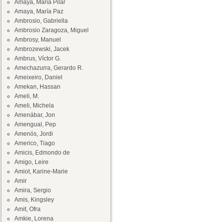
Amaya, María Pilar
Amaya, María Paz
Ambrosio, Gabriella
Ambrosio Zaragoza, Miguel
Ambrosy, Manuel
Ambrozewski, Jacek
Ambrus, Víctor G.
Amechazurra, Gerardo R.
Ameixeiro, Daniel
Amekan, Hassan
Ameli, M.
Ameli, Michela
Amenábar, Jon
Amengual, Pep
Amenós, Jordi
Americo, Tiago
Amicis, Edmondo de
Amigo, Leire
Amiot, Karine-Marie
Amir
Amira, Sergio
Amis, Kingsley
Amit, Ofra
Amkie, Lorena