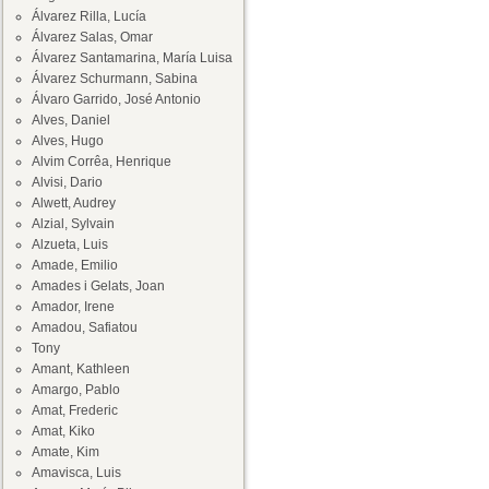
Álvarez Rilla, Lucía
Álvarez Salas, Omar
Álvarez Santamarina, María Luisa
Álvarez Schurmann, Sabina
Álvaro Garrido, José Antonio
Alves, Daniel
Alves, Hugo
Alvim Corrêa, Henrique
Alvisi, Dario
Alwett, Audrey
Alzial, Sylvain
Alzueta, Luis
Amade, Emilio
Amades i Gelats, Joan
Amador, Irene
Amadou, Safiatou
Tony
Amant, Kathleen
Amargo, Pablo
Amat, Frederic
Amat, Kiko
Amate, Kim
Amavisca, Luis