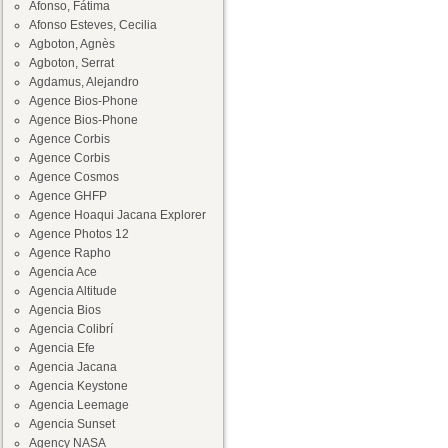
Afonso, Fátima
Afonso Esteves, Cecilia
Agboton, Agnès
Agboton, Serrat
Agdamus, Alejandro
Agence Bios-Phone
Agence Bios-Phone
Agence Corbis
Agence Corbis
Agence Cosmos
Agence GHFP
Agence Hoaqui Jacana Explorer
Agence Photos 12
Agence Rapho
Agencia Ace
Agencia Altitude
Agencia Bios
Agencia Colibrí
Agencia Efe
Agencia Jacana
Agencia Keystone
Agencia Leemage
Agencia Sunset
Agency NASA