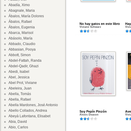
Abadía, Ximo
Abagnale, Maria
Ábalos, María Dolores
Ábalos, Rafael
No hay gatos en este libro
Hay
Ábalos, Eugenia
Viviane Schwarz
Vivi
Abarca, Marisol
Abásolo, María
Abbado, Claudio
Abbasian, Pooya
Abbott, Simon
Abdel-Fattah, Randa
Abdel-Qadir, Ghazi
Abedi, Isabel
Abel, Jessica
Abel Prot, Viviane
Abeleira, Juan
Abella, Tomás
Abella, Rafael
Abella Mardones, José Antonio
Abello Collados, Andrea
Soy Pepín Pinzón
Ave
Alexis Deacon
Vivi
Abeyà Lafontana, Elisabet
Abia, David
Abio, Carlos