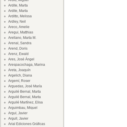
Ardid, Miguel
Ardite, Marta
Ardite, Marta
Arditto, Melissa
Ardley, Neil
Areco, Amelie
Aregui, Matthias
Arellano, Marta M.
Arenal, Sandra
Arend, Doris
Arenz, Ewald
Ares, José Ángel
Arespacochaga, Marina
Areta, Joaquín
Argelich, Diana
Argemí, Roser
Arguedas, José María
Arguilé Bernal, Marta
Arguilé Bernal, Marta
Arguilé Martínez, Elisa
Arguimbau, Miquel
Argul, Javier
Argull, Javier
Arial Ediciones Gráficas