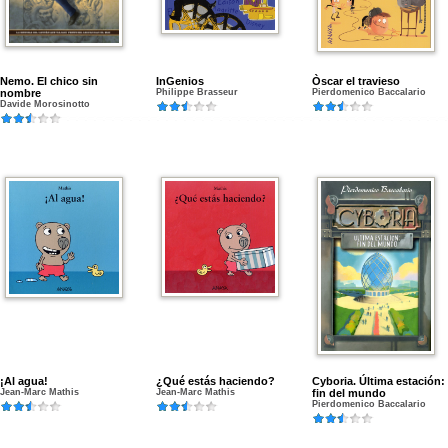
Nemo. El chico sin
InGenios
Òscar el travieso
nombre
Philippe Brasseur
Pierdomenico Baccalario
Davide Morosinotto
¡Al agua!
¿Qué estás haciendo?
Cyboria. Última estación:
Jean-Marc Mathis
Jean-Marc Mathis
fin del mundo
Pierdomenico Baccalario