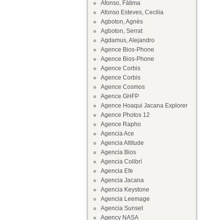
Afonso, Fátima
Afonso Esteves, Cecilia
Agboton, Agnès
Agboton, Serrat
Agdamus, Alejandro
Agence Bios-Phone
Agence Bios-Phone
Agence Corbis
Agence Corbis
Agence Cosmos
Agence GHFP
Agence Hoaqui Jacana Explorer
Agence Photos 12
Agence Rapho
Agencia Ace
Agencia Altitude
Agencia Bios
Agencia Colibrí
Agencia Efe
Agencia Jacana
Agencia Keystone
Agencia Leemage
Agencia Sunset
Agency NASA