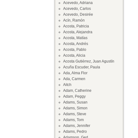
Acevedo, Adriana
Acevedo, Carlos
Acevedo, Desirée
Acín, Ramón
Acosta, Patricia
Acosta, Alejandra
Acosta, Matías
Acosta, Andrés
Acosta, Pablo
Acosta, Alicia
Acosta Gutiérrez, Juan Agustín
Acuña Escuder, Paula
Ada, Alma Flor
Ada, Carmen
Aitch
Adam, Catherine
Adam, Peggy
Adams, Susan
Adams, Simon
Adams, Steve
Adams, Tom
Adams, Jennifer
Adams, Pedro
Adamson, Ged