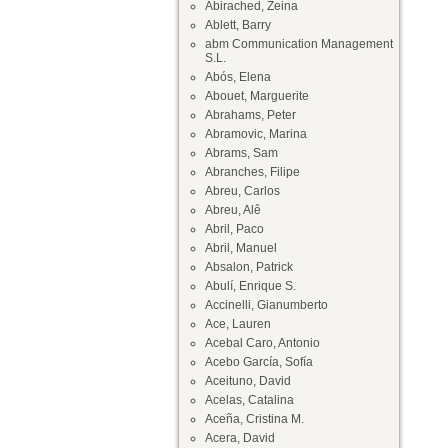
Abirached, Zeina
Ablett, Barry
abm Communication Management
S.L.
Abós, Elena
Abouet, Marguerite
Abrahams, Peter
Abramovic, Marina
Abrams, Sam
Abranches, Filipe
Abreu, Carlos
Abreu, Alê
Abril, Paco
Abril, Manuel
Absalon, Patrick
Abulí, Enrique S.
Accinelli, Gianumberto
Ace, Lauren
Acebal Caro, Antonio
Acebo García, Sofía
Aceituno, David
Acelas, Catalina
Aceña, Cristina M.
Acera, David