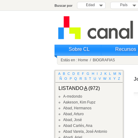
Edad
País
Buscar por
Sobre CL
Recursos
Estás en :
Home
/
BIOGRAFIAS
A
B
C
D
E
F
G
H
I
J
K
L
M
N
J
Ñ
O
P
Q
R
S
T
U
V
W
X
Y
Z
LISTANDO
A
(972)
A-rredondo
Aakeson, Kim Fupz
Abad, Hermanos
Abad, Arturo
Abad, José
Abad Carlés, Ana
Abad Varela, José Antonio
Abadi, Ariel