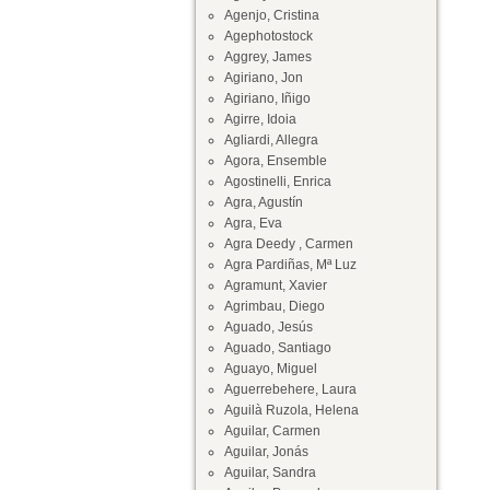
Agenjo, Cristina
Agephotostock
Aggrey, James
Agiriano, Jon
Agiriano, Iñigo
Agirre, Idoia
Agliardi, Allegra
Agora, Ensemble
Agostinelli, Enrica
Agra, Agustín
Agra, Eva
Agra Deedy , Carmen
Agra Pardiñas, Mª Luz
Agramunt, Xavier
Agrimbau, Diego
Aguado, Jesús
Aguado, Santiago
Aguayo, Miguel
Aguerrebehere, Laura
Aguilà Ruzola, Helena
Aguilar, Carmen
Aguilar, Jonás
Aguilar, Sandra