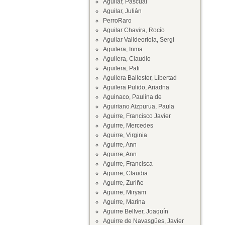
Aguilar, Pascual
Aguilar, Julián
PerroRaro
Aguilar Chavira, Rocío
Aguilar Valldeoriola, Sergi
Aguilera, Inma
Aguilera, Claudio
Aguilera, Pati
Aguilera Ballester, Libertad
Aguilera Pulido, Ariadna
Aguinaco, Paulina de
Aguiriano Aizpurua, Paula
Aguirre, Francisco Javier
Aguirre, Mercedes
Aguirre, Virginia
Aguirre, Ann
Aguirre, Ann
Aguirre, Francisca
Aguirre, Claudia
Aguirre, Zuriñe
Aguirre, Miryam
Aguirre, Marina
Aguirre Bellver, Joaquín
Aguirre de Navasgües, Javier