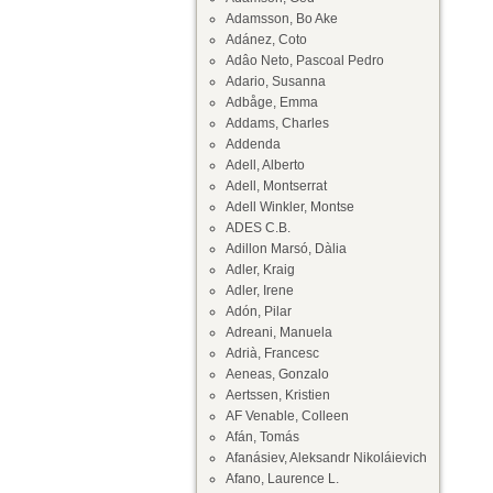
Adamsson, Bo Ake
Adánez, Coto
Adâo Neto, Pascoal Pedro
Adario, Susanna
Adbåge, Emma
Addams, Charles
Addenda
Adell, Alberto
Adell, Montserrat
Adell Winkler, Montse
ADES C.B.
Adillon Marsó, Dàlia
Adler, Kraig
Adler, Irene
Adón, Pilar
Adreani, Manuela
Adrià, Francesc
Aeneas, Gonzalo
Aertssen, Kristien
AF Venable, Colleen
Afán, Tomás
Afanásiev, Aleksandr Nikoláievich
Afano, Laurence L.