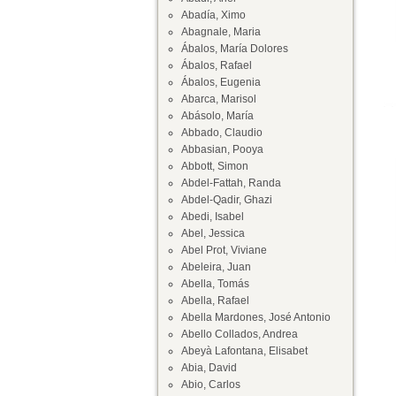
Abadía, Ximo
Abagnale, Maria
Ábalos, María Dolores
Ábalos, Rafael
Ábalos, Eugenia
Abarca, Marisol
Abásolo, María
Abbado, Claudio
Abbasian, Pooya
Abbott, Simon
Abdel-Fattah, Randa
Abdel-Qadir, Ghazi
Abedi, Isabel
Abel, Jessica
Abel Prot, Viviane
Abeleira, Juan
Abella, Tomás
Abella, Rafael
Abella Mardones, José Antonio
Abello Collados, Andrea
Abeyà Lafontana, Elisabet
Abia, David
Abio, Carlos