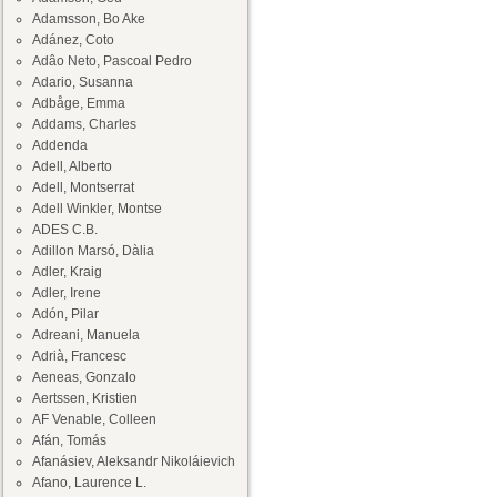
Adamsson, Bo Ake
Adánez, Coto
Adâo Neto, Pascoal Pedro
Adario, Susanna
Adbåge, Emma
Addams, Charles
Addenda
Adell, Alberto
Adell, Montserrat
Adell Winkler, Montse
ADES C.B.
Adillon Marsó, Dàlia
Adler, Kraig
Adler, Irene
Adón, Pilar
Adreani, Manuela
Adrià, Francesc
Aeneas, Gonzalo
Aertssen, Kristien
AF Venable, Colleen
Afán, Tomás
Afanásiev, Aleksandr Nikoláievich
Afano, Laurence L.