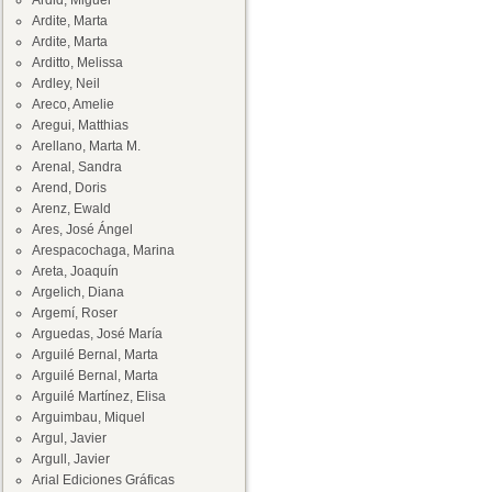
Ardid, Miguel
Ardite, Marta
Ardite, Marta
Arditto, Melissa
Ardley, Neil
Areco, Amelie
Aregui, Matthias
Arellano, Marta M.
Arenal, Sandra
Arend, Doris
Arenz, Ewald
Ares, José Ángel
Arespacochaga, Marina
Areta, Joaquín
Argelich, Diana
Argemí, Roser
Arguedas, José María
Arguilé Bernal, Marta
Arguilé Bernal, Marta
Arguilé Martínez, Elisa
Arguimbau, Miquel
Argul, Javier
Argull, Javier
Arial Ediciones Gráficas