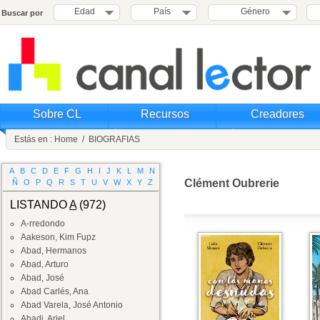
Edad
País
Género
Buscar por
Sobre CL
Recursos
Creadores
Estás en :
Home
/
BIOGRAFIAS
A
B
C
D
E
F
G
H
I
J
K
L
M
N
Clément Oubrerie
Ñ
O
P
Q
R
S
T
U
V
W
X
Y
Z
LISTANDO
A
(972)
A-rredondo
Aakeson, Kim Fupz
Abad, Hermanos
Abad, Arturo
Abad, José
Abad Carlés, Ana
Abad Varela, José Antonio
Abadi, Ariel