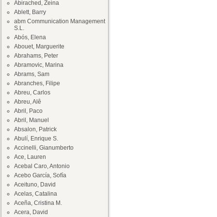
Abirached, Zeina
Ablett, Barry
abm Communication Management
S.L.
Abós, Elena
Abouet, Marguerite
Abrahams, Peter
Abramovic, Marina
Abrams, Sam
Abranches, Filipe
Abreu, Carlos
Abreu, Alê
Abril, Paco
Abril, Manuel
Absalon, Patrick
Abulí, Enrique S.
Accinelli, Gianumberto
Ace, Lauren
Acebal Caro, Antonio
Acebo García, Sofía
Aceituno, David
Acelas, Catalina
Aceña, Cristina M.
Acera, David