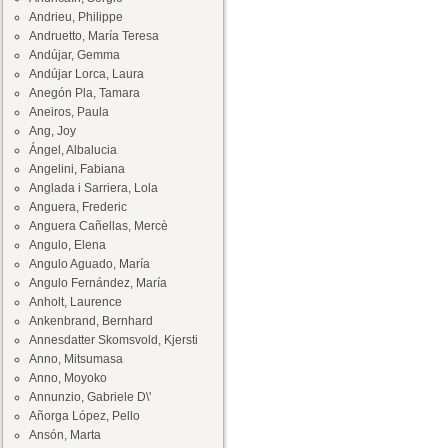
Andrieu, Philippe
Andruetto, María Teresa
Andújar, Gemma
Andújar Lorca, Laura
Anegón Pla, Tamara
Aneiros, Paula
Ang, Joy
Ángel, Albalucia
Angelini, Fabiana
Anglada i Sarriera, Lola
Anguera, Frederic
Anguera Cañellas, Mercè
Angulo, Elena
Angulo Aguado, María
Angulo Fernández, María
Anholt, Laurence
Ankenbrand, Bernhard
Annesdatter Skomsvold, Kjersti
Anno, Mitsumasa
Anno, Moyoko
Annunzio, Gabriele D\'
Añorga López, Pello
Ansón, Marta