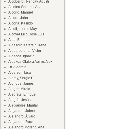
Alcoberro i Pericay, Agustí
Alcolea Serrano, Ana
Alcorlo, Manuel
Alcorn, John
Alcorta, Kasildo
Alcott, Louise May
Alcover Lillo, José Luis
Alda, Enrique
Aldasoro Katarain, Irene
Aldea Lorente, Víctor
Aldecoa, Ignacio
Aldekoa-Otalora Agirre, Alex
Dr. Alderete
Alderson, Lisa
Aldrey, Sergio F.
Aldridge, James
Alegre, Mireia
Alegrete, Enrique
Alegría, Jesús
Aleixandre, Marilar
Alejandre, Jaime
Alejandro, Álvaro
Alejandro, Rocío
Alejandro Moreno, Ana