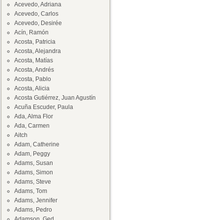
Acevedo, Adriana
Acevedo, Carlos
Acevedo, Desirée
Acín, Ramón
Acosta, Patricia
Acosta, Alejandra
Acosta, Matías
Acosta, Andrés
Acosta, Pablo
Acosta, Alicia
Acosta Gutiérrez, Juan Agustín
Acuña Escuder, Paula
Ada, Alma Flor
Ada, Carmen
Aitch
Adam, Catherine
Adam, Peggy
Adams, Susan
Adams, Simon
Adams, Steve
Adams, Tom
Adams, Jennifer
Adams, Pedro
Adamson, Ged