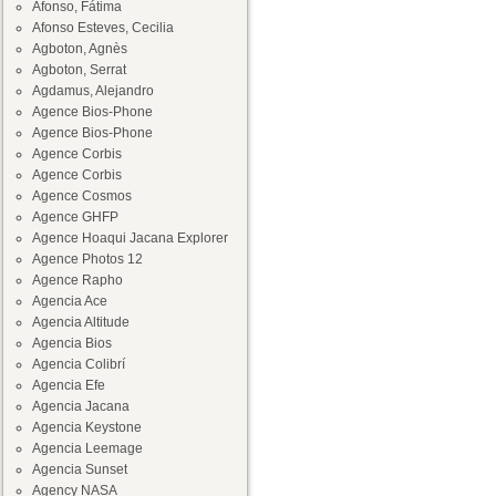
Afonso, Fátima
Afonso Esteves, Cecilia
Agboton, Agnès
Agboton, Serrat
Agdamus, Alejandro
Agence Bios-Phone
Agence Bios-Phone
Agence Corbis
Agence Corbis
Agence Cosmos
Agence GHFP
Agence Hoaqui Jacana Explorer
Agence Photos 12
Agence Rapho
Agencia Ace
Agencia Altitude
Agencia Bios
Agencia Colibrí
Agencia Efe
Agencia Jacana
Agencia Keystone
Agencia Leemage
Agencia Sunset
Agency NASA