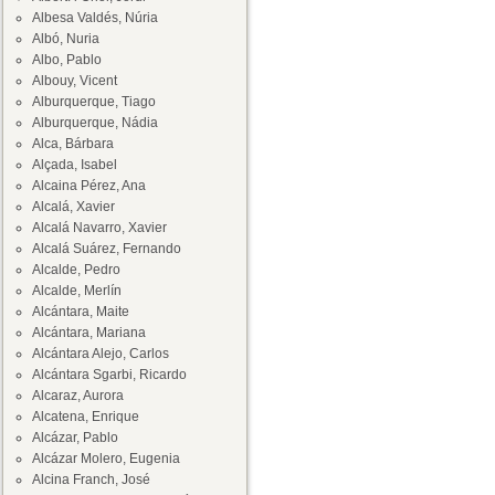
Albesa Valdés, Núria
Albó, Nuria
Albo, Pablo
Albouy, Vicent
Alburquerque, Tiago
Alburquerque, Nádia
Alca, Bárbara
Alçada, Isabel
Alcaina Pérez, Ana
Alcalá, Xavier
Alcalá Navarro, Xavier
Alcalá Suárez, Fernando
Alcalde, Pedro
Alcalde, Merlín
Alcántara, Maite
Alcántara, Mariana
Alcántara Alejo, Carlos
Alcántara Sgarbi, Ricardo
Alcaraz, Aurora
Alcatena, Enrique
Alcázar, Pablo
Alcázar Molero, Eugenia
Alcina Franch, José