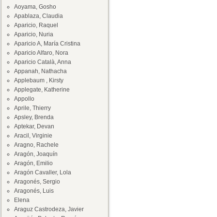
Aoyama, Gosho
Apablaza, Claudia
Aparicio, Raquel
Aparicio, Nuria
Aparicio A, María Cristina
Aparicio Alfaro, Nora
Aparicio Català, Anna
Appanah, Nathacha
Applebaum , Kirsty
Applegate, Katherine
Appollo
Aprile, Thierry
Apsley, Brenda
Aptekar, Devan
Aracil, Virginie
Aragno, Rachele
Aragón, Joaquín
Aragón, Emilio
Aragón Cavaller, Lola
Aragonés, Sergio
Aragonés, Luis
Elena
Araguz Castrodeza, Javier