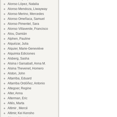
Alonso López, Natalia
Alonso Mendoza, Liwayway
Alonso Merino, Mercedes
Alonso Omeñaca, Samuel
Alonso Pimentel, Sara
Alonso Villaverde, Francisco
Alou, Damián
Alphen, Pauline
Alquézar, Julia
Alquier, Marie-Geneviève
Alquimia Ediciones
Alsberg, Sasha
Alsina i Garsaball, Anna M.
Alsina Thevenet, Homero
Alston, John
Altarriba, Eduard
Altarriba Ordóñez, Antonio
Altegoer, Regine
Alter, Anna
Alterman, Eric
Altés, Marta
Altimir , Mercé
Altimir, Kei Kensho