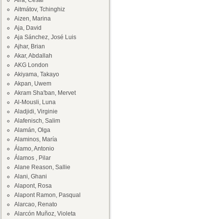
Aira, César
Aitmátov, Tchinghiz
Aizen, Marina
Aja, David
Aja Sánchez, José Luis
Ajhar, Brian
Akar, Abdallah
AKG London
Akiyama, Takayo
Akpan, Uwem
Akram Sha'ban, Mervet
Al-Mousli, Luna
Aladjidi, Virginie
Alafenisch, Salim
Alamán, Olga
Alaminos, María
Álamo, Antonio
Álamos , Pilar
Alane Reason, Sallie
Alani, Ghani
Alapont, Rosa
Alapont Ramon, Pasqual
Alarcao, Renato
Alarcón Muñoz, Violeta