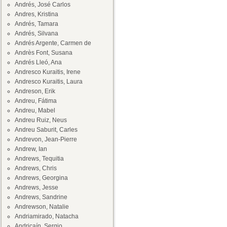
Andrés, José Carlos
Andres, Kristina
Andrés, Tamara
Andrés, Silvana
Andrés Argente, Carmen de
Andrès Font, Susana
Andrés Lleó, Ana
Andresco Kuraitis, Irene
Andresco Kuraitis, Laura
Andreson, Erik
Andreu, Fátima
Andreu, Mabel
Andreu Ruiz, Neus
Andreu Saburit, Carles
Andrevon, Jean-Pierre
Andrew, Ian
Andrews, Tequitia
Andrews, Chris
Andrews, Georgina
Andrews, Jesse
Andrews, Sandrine
Andrewson, Natalie
Andriamirado, Natacha
Andricaín, Sergio