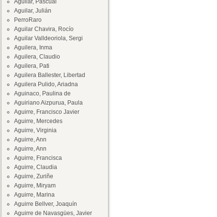
Aguilar, Pascual
Aguilar, Julián
PerroRaro
Aguilar Chavira, Rocío
Aguilar Valldeoriola, Sergi
Aguilera, Inma
Aguilera, Claudio
Aguilera, Pati
Aguilera Ballester, Libertad
Aguilera Pulido, Ariadna
Aguinaco, Paulina de
Aguiriano Aizpurua, Paula
Aguirre, Francisco Javier
Aguirre, Mercedes
Aguirre, Virginia
Aguirre, Ann
Aguirre, Ann
Aguirre, Francisca
Aguirre, Claudia
Aguirre, Zuriñe
Aguirre, Miryam
Aguirre, Marina
Aguirre Bellver, Joaquín
Aguirre de Navasgües, Javier