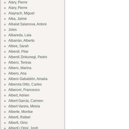
Alary, Pierre
Alary, Pierre
Alayrach, Miguel
Alba, Jaime
Albalat Salanova, Antoni
Joles
Albareda, Laia
Albarrán, Alberto
Albee, Sarah
Alberdi, Pilar
Alberdi Zinkunegi, Pedro
Albero, Teresa
Albero, Marina
Albero, Ana
Albero Gabaldón, Amalia
Alberola Ortiz, Carles
Alberoni, Francesco
Albert, Adrien
Albert García, Carmen
Albert Varela, Mireia
Alberte, Montse
Alberti, Rafael
Alberti, Gino
Albertí i Oriol, Jordi