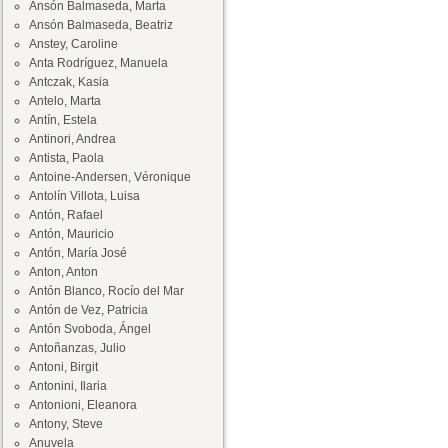
Ansón Balmaseda, Marta
Ansón Balmaseda, Beatriz
Anstey, Caroline
Anta Rodríguez, Manuela
Antczak, Kasia
Antelo, Marta
Antín, Estela
Antinori, Andrea
Antista, Paola
Antoine-Andersen, Véronique
Antolín Villota, Luisa
Antón, Rafael
Antón, Mauricio
Antón, María José
Anton, Anton
Antón Blanco, Rocío del Mar
Antón de Vez, Patricia
Antón Svoboda, Ángel
Antoñanzas, Julio
Antoni, Birgit
Antonini, Ilaria
Antonioni, Eleanora
Antony, Steve
Anuvela