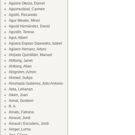
Aguirre Oteiza, Daniel
Aguirrezábal, Carmen
Agulló, Recaredo
Agur Meabe, Miren
Agustí Hernández, David
Agustín, Teresa
Agut, Albert
Agüera Espejo-Saavedra, Isabel
Agüero Herranz, Arturo
Ahijado Quintillán, Manuel
Ahlberg, Janet
Ahlberg, Allan
Ahlgrimm, Achim
Ahmed, Sufiya
Ahumada Gutiérrez, Aldo Antonio
Aida, Lehanan
Aiken, Joan
Aimar, Gustavo
R. A.
Ainatu, Fatrana
Ainaud, Jordi
Ainaud i Escudero, Jordi
Ainger, Lorna