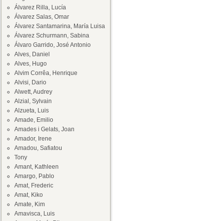
Álvarez Rilla, Lucía
Álvarez Salas, Omar
Álvarez Santamarina, María Luisa
Álvarez Schurmann, Sabina
Álvaro Garrido, José Antonio
Alves, Daniel
Alves, Hugo
Alvim Corrêa, Henrique
Alvisi, Dario
Alwett, Audrey
Alzial, Sylvain
Alzueta, Luis
Amade, Emilio
Amades i Gelats, Joan
Amador, Irene
Amadou, Safiatou
Tony
Amant, Kathleen
Amargo, Pablo
Amat, Frederic
Amat, Kiko
Amate, Kim
Amavisca, Luis