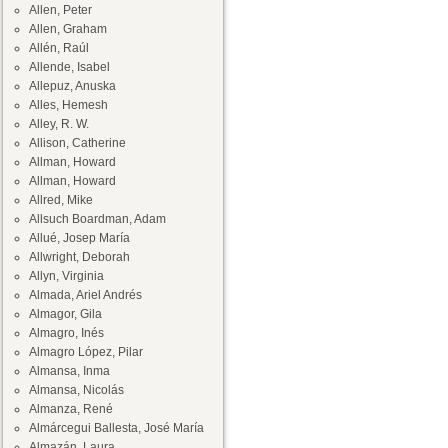
Allen, Peter
Allen, Graham
Allén, Raúl
Allende, Isabel
Allepuz, Anuska
Alles, Hemesh
Alley, R. W.
Allison, Catherine
Allman, Howard
Allman, Howard
Allred, Mike
Allsuch Boardman, Adam
Allué, Josep María
Allwright, Deborah
Allyn, Virginia
Almada, Ariel Andrés
Almagor, Gila
Almagro, Inés
Almagro López, Pilar
Almansa, Inma
Almansa, Nicolás
Almanza, René
Almárcegui Ballesta, José María
Almazán, Laura