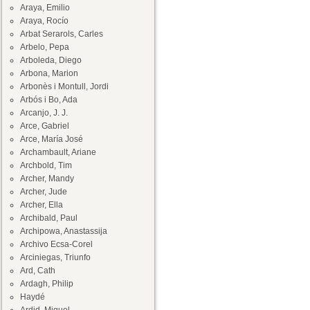
Araya, Emilio
Araya, Rocío
Arbat Serarols, Carles
Arbelo, Pepa
Arboleda, Diego
Arbona, Marion
Arbonès i Montull, Jordi
Arbós i Bo, Ada
Arcanjo, J. J.
Arce, Gabriel
Arce, María José
Archambault, Ariane
Archbold, Tim
Archer, Mandy
Archer, Jude
Archer, Ella
Archibald, Paul
Archipowa, Anastassija
Archivo Ecsa-Corel
Arciniegas, Triunfo
Ard, Cath
Ardagh, Philip
Haydé