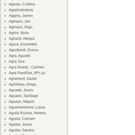
Agenjo, Cristina
Agephotostock
Aggrey, James
Agiriano, Jon
Agiriano, Iñigo
Agirre, Idoia
Agliardi, Allegra
Agora, Ensemble
Agostinelli, Enrica
Agra, Agustín
Agra, Eva
Agra Deedy , Carmen
Agra Pardiñas, Mª Luz
Agramunt, Xavier
Agrimbau, Diego
Aguado, Jesús
Aguado, Santiago
Aguayo, Miguel
Aguerrebehere, Laura
Aguilà Ruzola, Helena
Aguilar, Carmen
Aguilar, Jonás
Aguilar, Sandra