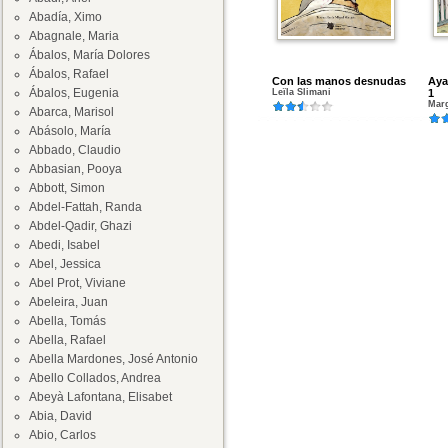
Abadía, Ximo
Abagnale, Maria
Ábalos, María Dolores
Ábalos, Rafael
Con las manos desnudas
Aya
Ábalos, Eugenia
Leïla Slimani
1
Marg
Abarca, Marisol
Abásolo, María
Abbado, Claudio
Abbasian, Pooya
Abbott, Simon
Abdel-Fattah, Randa
Abdel-Qadir, Ghazi
Abedi, Isabel
Abel, Jessica
Abel Prot, Viviane
Abeleira, Juan
Abella, Tomás
Abella, Rafael
Abella Mardones, José Antonio
Abello Collados, Andrea
Abeyà Lafontana, Elisabet
Abia, David
Abio, Carlos