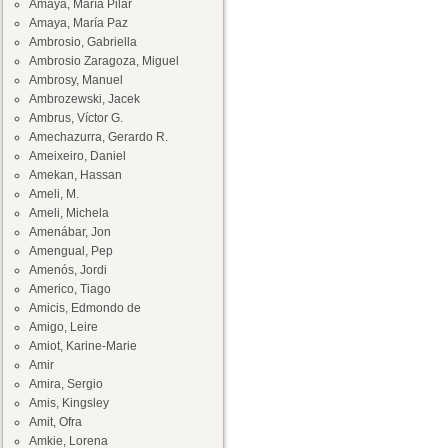
Amaya, María Pilar
Amaya, María Paz
Ambrosio, Gabriella
Ambrosio Zaragoza, Miguel
Ambrosy, Manuel
Ambrozewski, Jacek
Ambrus, Víctor G.
Amechazurra, Gerardo R.
Ameixeiro, Daniel
Amekan, Hassan
Ameli, M.
Ameli, Michela
Amenábar, Jon
Amengual, Pep
Amenós, Jordi
Americo, Tiago
Amicis, Edmondo de
Amigo, Leire
Amiot, Karine-Marie
Amir
Amira, Sergio
Amis, Kingsley
Amit, Ofra
Amkie, Lorena