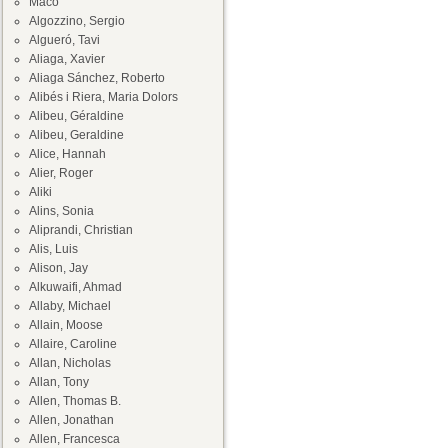
Maco
Algozzino, Sergio
Algueró, Tavi
Aliaga, Xavier
Aliaga Sánchez, Roberto
Alibés i Riera, Maria Dolors
Alibeu, Géraldine
Alibeu, Geraldine
Alice, Hannah
Alier, Roger
Aliki
Alins, Sonia
Aliprandi, Christian
Alis, Luis
Alison, Jay
Alkuwaifi, Ahmad
Allaby, Michael
Allain, Moose
Allaire, Caroline
Allan, Nicholas
Allan, Tony
Allen, Thomas B.
Allen, Jonathan
Allen, Francesca