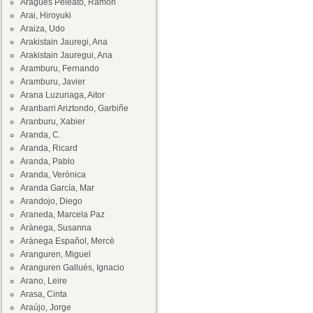
Aragüés Peleato, Ramón
Arai, Hiroyuki
Araiza, Udo
Arakistain Jauregi, Ana
Arakistain Jauregui, Ana
Aramburu, Fernando
Aramburu, Javier
Arana Luzuriaga, Aitor
Aranbarri Ariztondo, Garbiñe
Aranburu, Xabier
Aranda, C.
Aranda, Ricard
Aranda, Pablo
Aranda, Verònica
Aranda García, Mar
Arandojo, Diego
Araneda, Marcela Paz
Arànega, Susanna
Arànega Español, Mercè
Aranguren, Miguel
Aranguren Gallués, Ignacio
Arano, Leire
Arasa, Cinta
Araújo, Jorge