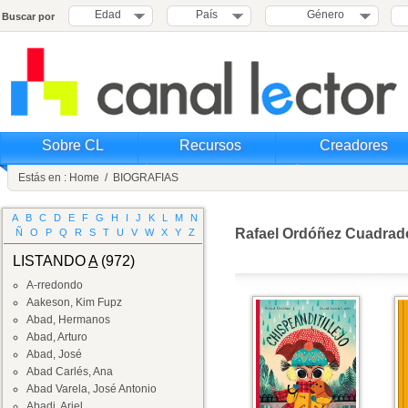
Edad
País
Género
Buscar por
Sobre CL
Recursos
Creadores
Estás en :
Home
/
BIOGRAFIAS
A
B
C
D
E
F
G
H
I
J
K
L
M
N
Rafael Ordóñez Cuadrad
Ñ
O
P
Q
R
S
T
U
V
W
X
Y
Z
LISTANDO
A
(972)
A-rredondo
Aakeson, Kim Fupz
Abad, Hermanos
Abad, Arturo
Abad, José
Abad Carlés, Ana
Abad Varela, José Antonio
Abadi, Ariel