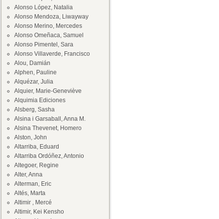
Alonso López, Natalia
Alonso Mendoza, Liwayway
Alonso Merino, Mercedes
Alonso Omeñaca, Samuel
Alonso Pimentel, Sara
Alonso Villaverde, Francisco
Alou, Damián
Alphen, Pauline
Alquézar, Julia
Alquier, Marie-Geneviève
Alquimia Ediciones
Alsberg, Sasha
Alsina i Garsaball, Anna M.
Alsina Thevenet, Homero
Alston, John
Altarriba, Eduard
Altarriba Ordóñez, Antonio
Altegoer, Regine
Alter, Anna
Alterman, Eric
Altés, Marta
Altimir , Mercé
Altimir, Kei Kensho