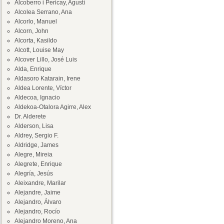
Alcoberro i Pericay, Agustí
Alcolea Serrano, Ana
Alcorlo, Manuel
Alcorn, John
Alcorta, Kasildo
Alcott, Louise May
Alcover Lillo, José Luis
Alda, Enrique
Aldasoro Katarain, Irene
Aldea Lorente, Víctor
Aldecoa, Ignacio
Aldekoa-Otalora Agirre, Alex
Dr. Alderete
Alderson, Lisa
Aldrey, Sergio F.
Aldridge, James
Alegre, Mireia
Alegrete, Enrique
Alegría, Jesús
Aleixandre, Marilar
Alejandre, Jaime
Alejandro, Álvaro
Alejandro, Rocío
Alejandro Moreno, Ana