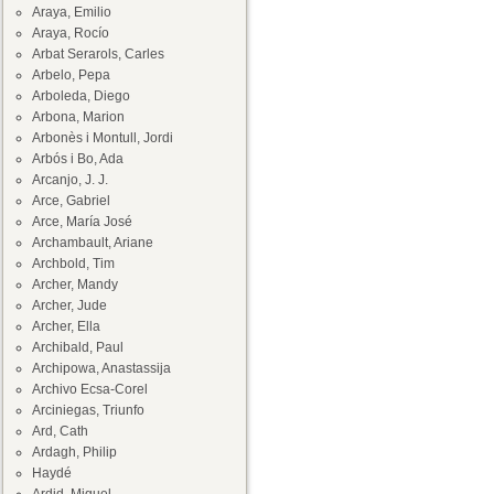
Araya, Emilio
Araya, Rocío
Arbat Serarols, Carles
Arbelo, Pepa
Arboleda, Diego
Arbona, Marion
Arbonès i Montull, Jordi
Arbós i Bo, Ada
Arcanjo, J. J.
Arce, Gabriel
Arce, María José
Archambault, Ariane
Archbold, Tim
Archer, Mandy
Archer, Jude
Archer, Ella
Archibald, Paul
Archipowa, Anastassija
Archivo Ecsa-Corel
Arciniegas, Triunfo
Ard, Cath
Ardagh, Philip
Haydé