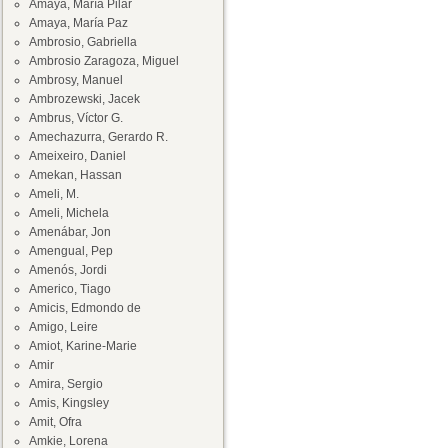
Amaya, María Pilar
Amaya, María Paz
Ambrosio, Gabriella
Ambrosio Zaragoza, Miguel
Ambrosy, Manuel
Ambrozewski, Jacek
Ambrus, Víctor G.
Amechazurra, Gerardo R.
Ameixeiro, Daniel
Amekan, Hassan
Ameli, M.
Ameli, Michela
Amenábar, Jon
Amengual, Pep
Amenós, Jordi
Americo, Tiago
Amicis, Edmondo de
Amigo, Leire
Amiot, Karine-Marie
Amir
Amira, Sergio
Amis, Kingsley
Amit, Ofra
Amkie, Lorena