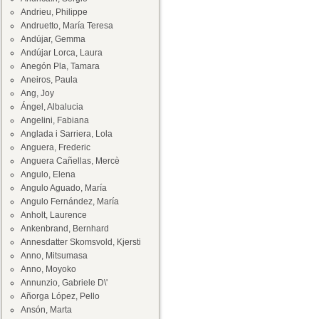
Andrieu, Philippe
Andruetto, María Teresa
Andújar, Gemma
Andújar Lorca, Laura
Anegón Pla, Tamara
Aneiros, Paula
Ang, Joy
Ángel, Albalucia
Angelini, Fabiana
Anglada i Sarriera, Lola
Anguera, Frederic
Anguera Cañellas, Mercè
Angulo, Elena
Angulo Aguado, María
Angulo Fernández, María
Anholt, Laurence
Ankenbrand, Bernhard
Annesdatter Skomsvold, Kjersti
Anno, Mitsumasa
Anno, Moyoko
Annunzio, Gabriele D\'
Añorga López, Pello
Ansón, Marta