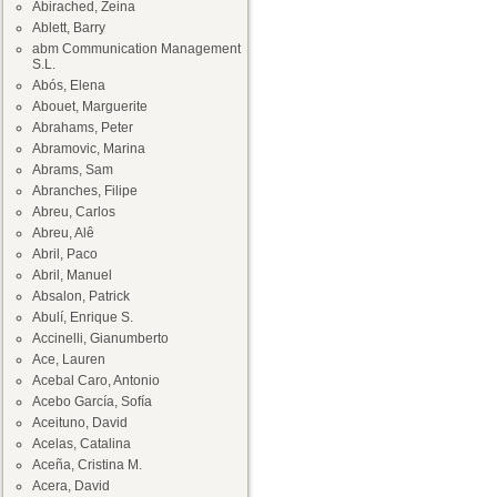
Abirached, Zeina
Ablett, Barry
abm Communication Management
S.L.
Abós, Elena
Abouet, Marguerite
Abrahams, Peter
Abramovic, Marina
Abrams, Sam
Abranches, Filipe
Abreu, Carlos
Abreu, Alê
Abril, Paco
Abril, Manuel
Absalon, Patrick
Abulí, Enrique S.
Accinelli, Gianumberto
Ace, Lauren
Acebal Caro, Antonio
Acebo García, Sofía
Aceituno, David
Acelas, Catalina
Aceña, Cristina M.
Acera, David