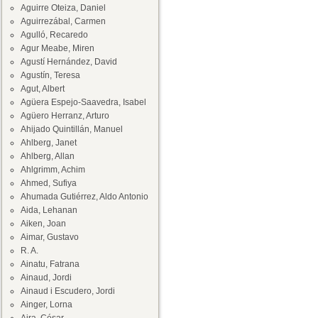
Aguirre Oteiza, Daniel
Aguirrezábal, Carmen
Agulló, Recaredo
Agur Meabe, Miren
Agustí Hernández, David
Agustín, Teresa
Agut, Albert
Agüera Espejo-Saavedra, Isabel
Agüero Herranz, Arturo
Ahijado Quintillán, Manuel
Ahlberg, Janet
Ahlberg, Allan
Ahlgrimm, Achim
Ahmed, Sufiya
Ahumada Gutiérrez, Aldo Antonio
Aida, Lehanan
Aiken, Joan
Aimar, Gustavo
R. A.
Ainatu, Fatrana
Ainaud, Jordi
Ainaud i Escudero, Jordi
Ainger, Lorna