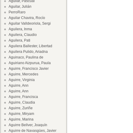
Aguilar, Pascual
Aguilar, Julián
PerroRaro
Aguilar Chavira, Rocío
Aguilar Valldeoriola, Sergi
Aguilera, Inma
Aguilera, Claudio
Aguilera, Pati
Aguilera Ballester, Libertad
Aguilera Pulido, Ariadna
Aguinaco, Paulina de
Aguiriano Aizpurua, Paula
Aguirre, Francisco Javier
Aguirre, Mercedes
Aguirre, Virginia
Aguirre, Ann
Aguirre, Ann
Aguirre, Francisca
Aguirre, Claudia
Aguirre, Zuriñe
Aguirre, Miryam
Aguirre, Marina
Aguirre Bellver, Joaquín
Aguirre de Navasgües, Javier