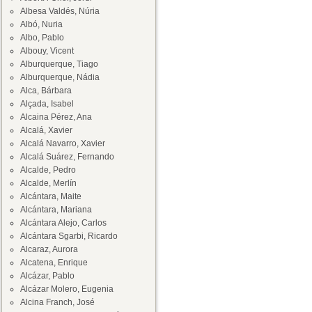
Albesa Valdés, Núria
Albó, Nuria
Albo, Pablo
Albouy, Vicent
Alburquerque, Tiago
Alburquerque, Nádia
Alca, Bárbara
Alçada, Isabel
Alcaina Pérez, Ana
Alcalá, Xavier
Alcalá Navarro, Xavier
Alcalá Suárez, Fernando
Alcalde, Pedro
Alcalde, Merlín
Alcántara, Maite
Alcántara, Mariana
Alcántara Alejo, Carlos
Alcántara Sgarbi, Ricardo
Alcaraz, Aurora
Alcatena, Enrique
Alcázar, Pablo
Alcázar Molero, Eugenia
Alcina Franch, José