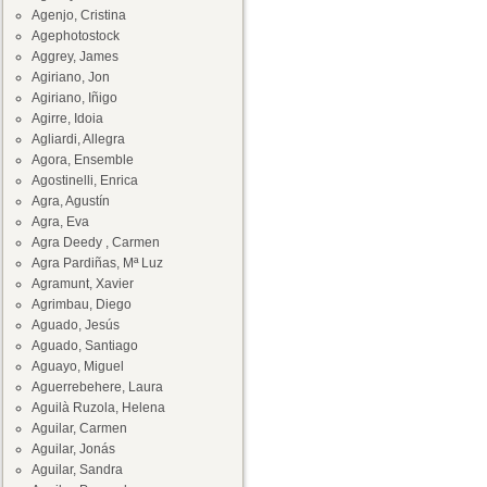
Agenjo, Cristina
Agephotostock
Aggrey, James
Agiriano, Jon
Agiriano, Iñigo
Agirre, Idoia
Agliardi, Allegra
Agora, Ensemble
Agostinelli, Enrica
Agra, Agustín
Agra, Eva
Agra Deedy , Carmen
Agra Pardiñas, Mª Luz
Agramunt, Xavier
Agrimbau, Diego
Aguado, Jesús
Aguado, Santiago
Aguayo, Miguel
Aguerrebehere, Laura
Aguilà Ruzola, Helena
Aguilar, Carmen
Aguilar, Jonás
Aguilar, Sandra