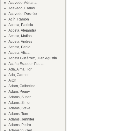
Acevedo, Adriana
Acevedo, Carlos
Acevedo, Desirée
Acín, Ramón
Acosta, Patricia
Acosta, Alejandra
Acosta, Matías
Acosta, Andrés
Acosta, Pablo
Acosta, Alicia
Acosta Gutiérrez, Juan Agustín
Acuña Escuder, Paula
Ada, Alma Flor
Ada, Carmen
Aitch
Adam, Catherine
Adam, Peggy
Adams, Susan
Adams, Simon
Adams, Steve
Adams, Tom
Adams, Jennifer
Adams, Pedro
Adamson, Ged