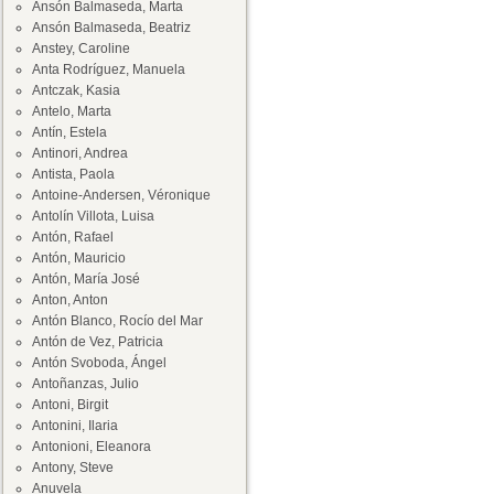
Ansón Balmaseda, Marta
Ansón Balmaseda, Beatriz
Anstey, Caroline
Anta Rodríguez, Manuela
Antczak, Kasia
Antelo, Marta
Antín, Estela
Antinori, Andrea
Antista, Paola
Antoine-Andersen, Véronique
Antolín Villota, Luisa
Antón, Rafael
Antón, Mauricio
Antón, María José
Anton, Anton
Antón Blanco, Rocío del Mar
Antón de Vez, Patricia
Antón Svoboda, Ángel
Antoñanzas, Julio
Antoni, Birgit
Antonini, Ilaria
Antonioni, Eleanora
Antony, Steve
Anuvela