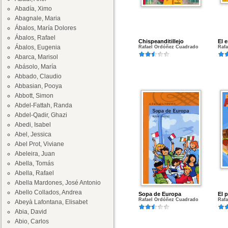
Abadía, Ximo
Abagnale, Maria
Ábalos, María Dolores
Ábalos, Rafael
Chispeanditillejo
El 
Ábalos, Eugenia
Rafael Ordóñez Cuadrado
Raf
Abarca, Marisol
Abásolo, María
Abbado, Claudio
Abbasian, Pooya
Abbott, Simon
Abdel-Fattah, Randa
Abdel-Qadir, Ghazi
Abedi, Isabel
Abel, Jessica
Abel Prot, Viviane
Abeleira, Juan
Abella, Tomás
Abella, Rafael
Abella Mardones, José Antonio
Abello Collados, Andrea
Sopa de Europa
El 
Rafael Ordóñez Cuadrado
Raf
Abeyà Lafontana, Elisabet
Abia, David
Abio, Carlos