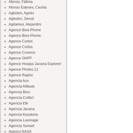
Afonso, Fátima
Afonso Esteves, Cecilia
Agboton, Agnès
Agboton, Serrat
Agdamus, Alejandro
Agence Bios-Phone
Agence Bios-Phone
Agence Corbis
Agence Corbis
Agence Cosmos
Agence GHFP
Agence Hoaqui Jacana Explorer
Agence Photos 12
Agence Rapho
Agencia Ace
Agencia Altitude
Agencia Bios
Agencia Colibrí
Agencia Efe
Agencia Jacana
Agencia Keystone
Agencia Leemage
Agencia Sunset
Agency NASA