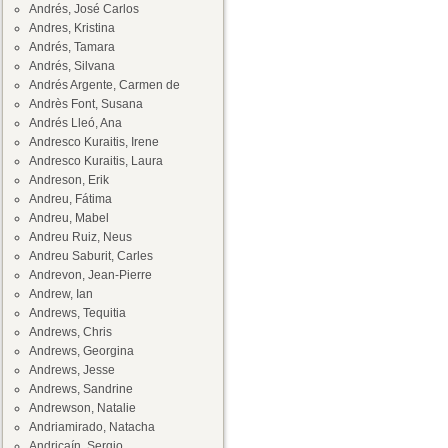
Andrés, José Carlos
Andres, Kristina
Andrés, Tamara
Andrés, Silvana
Andrés Argente, Carmen de
Andrès Font, Susana
Andrés Lleó, Ana
Andresco Kuraitis, Irene
Andresco Kuraitis, Laura
Andreson, Erik
Andreu, Fátima
Andreu, Mabel
Andreu Ruiz, Neus
Andreu Saburit, Carles
Andrevon, Jean-Pierre
Andrew, Ian
Andrews, Tequitia
Andrews, Chris
Andrews, Georgina
Andrews, Jesse
Andrews, Sandrine
Andrewson, Natalie
Andriamirado, Natacha
Andricaín, Sergio