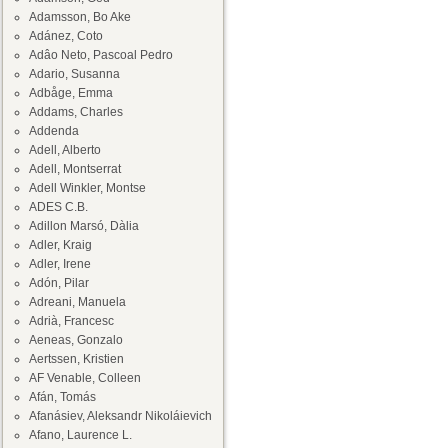
Adamsson, Bo Ake
Adánez, Coto
Adâo Neto, Pascoal Pedro
Adario, Susanna
Adbåge, Emma
Addams, Charles
Addenda
Adell, Alberto
Adell, Montserrat
Adell Winkler, Montse
ADES C.B.
Adillon Marsó, Dàlia
Adler, Kraig
Adler, Irene
Adón, Pilar
Adreani, Manuela
Adrià, Francesc
Aeneas, Gonzalo
Aertssen, Kristien
AF Venable, Colleen
Afán, Tomás
Afanásiev, Aleksandr Nikoláievich
Afano, Laurence L.