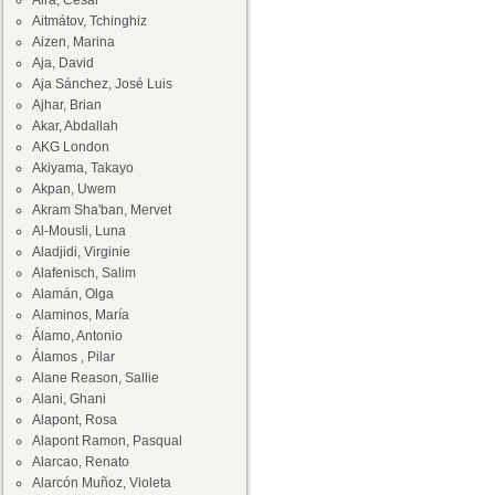
Aira, César
Aitmátov, Tchinghiz
Aizen, Marina
Aja, David
Aja Sánchez, José Luis
Ajhar, Brian
Akar, Abdallah
AKG London
Akiyama, Takayo
Akpan, Uwem
Akram Sha'ban, Mervet
Al-Mousli, Luna
Aladjidi, Virginie
Alafenisch, Salim
Alamán, Olga
Alaminos, María
Álamo, Antonio
Álamos , Pilar
Alane Reason, Sallie
Alani, Ghani
Alapont, Rosa
Alapont Ramon, Pasqual
Alarcao, Renato
Alarcón Muñoz, Violeta