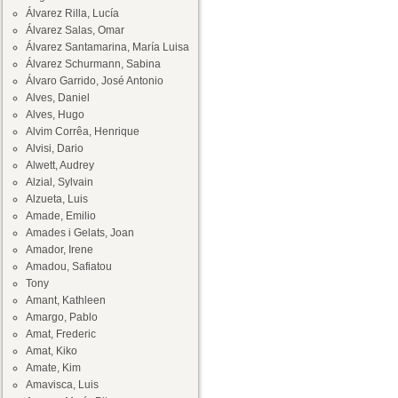
Álvarez Rilla, Lucía
Álvarez Salas, Omar
Álvarez Santamarina, María Luisa
Álvarez Schurmann, Sabina
Álvaro Garrido, José Antonio
Alves, Daniel
Alves, Hugo
Alvim Corrêa, Henrique
Alvisi, Dario
Alwett, Audrey
Alzial, Sylvain
Alzueta, Luis
Amade, Emilio
Amades i Gelats, Joan
Amador, Irene
Amadou, Safiatou
Tony
Amant, Kathleen
Amargo, Pablo
Amat, Frederic
Amat, Kiko
Amate, Kim
Amavisca, Luis