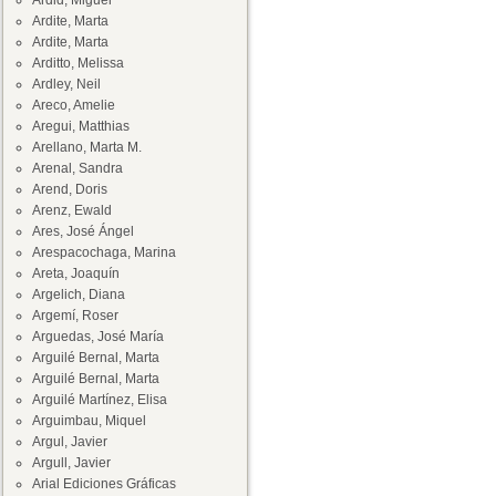
Ardid, Miguel
Ardite, Marta
Ardite, Marta
Arditto, Melissa
Ardley, Neil
Areco, Amelie
Aregui, Matthias
Arellano, Marta M.
Arenal, Sandra
Arend, Doris
Arenz, Ewald
Ares, José Ángel
Arespacochaga, Marina
Areta, Joaquín
Argelich, Diana
Argemí, Roser
Arguedas, José María
Arguilé Bernal, Marta
Arguilé Bernal, Marta
Arguilé Martínez, Elisa
Arguimbau, Miquel
Argul, Javier
Argull, Javier
Arial Ediciones Gráficas