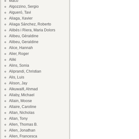
Maco
Algozzino, Sergio
Algueró, Tavi
Aliaga, Xavier
Aliaga Sánchez, Roberto
Alibés i Riera, Maria Dolors
Alibeu, Géraldine
Alibeu, Geraldine
Alice, Hannah
Alier, Roger
Aliki
Alins, Sonia
Aliprandi, Christian
Alis, Luis
Alison, Jay
Alkuwaifi, Ahmad
Allaby, Michael
Allain, Moose
Allaire, Caroline
Allan, Nicholas
Allan, Tony
Allen, Thomas B.
Allen, Jonathan
Allen, Francesca