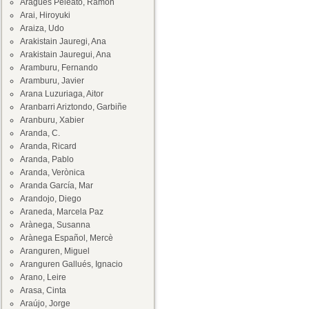
Aragüés Peleato, Ramón
Arai, Hiroyuki
Araiza, Udo
Arakistain Jauregi, Ana
Arakistain Jauregui, Ana
Aramburu, Fernando
Aramburu, Javier
Arana Luzuriaga, Aitor
Aranbarri Ariztondo, Garbiñe
Aranburu, Xabier
Aranda, C.
Aranda, Ricard
Aranda, Pablo
Aranda, Verònica
Aranda García, Mar
Arandojo, Diego
Araneda, Marcela Paz
Arànega, Susanna
Arànega Español, Mercè
Aranguren, Miguel
Aranguren Gallués, Ignacio
Arano, Leire
Arasa, Cinta
Araújo, Jorge