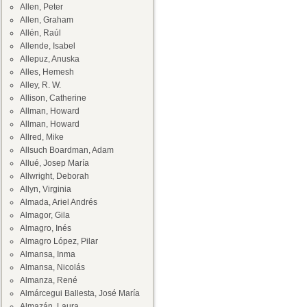
Allen, Peter
Allen, Graham
Allén, Raúl
Allende, Isabel
Allepuz, Anuska
Alles, Hemesh
Alley, R. W.
Allison, Catherine
Allman, Howard
Allman, Howard
Allred, Mike
Allsuch Boardman, Adam
Allué, Josep María
Allwright, Deborah
Allyn, Virginia
Almada, Ariel Andrés
Almagor, Gila
Almagro, Inés
Almagro López, Pilar
Almansa, Inma
Almansa, Nicolás
Almanza, René
Almárcegui Ballesta, José María
Almazán, Laura