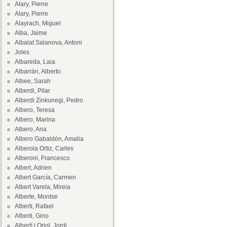
Alary, Pierre
Alary, Pierre
Alayrach, Miguel
Alba, Jaime
Albalat Salanova, Antoni
Joles
Albareda, Laia
Albarrán, Alberto
Albee, Sarah
Alberdi, Pilar
Alberdi Zinkunegi, Pedro
Albero, Teresa
Albero, Marina
Albero, Ana
Albero Gabaldón, Amalia
Alberola Ortiz, Carles
Alberoni, Francesco
Albert, Adrien
Albert García, Carmen
Albert Varela, Mireia
Alberte, Montse
Alberti, Rafael
Alberti, Gino
Albertí i Oriol, Jordi