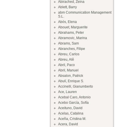
Abirached, Zeina
Ablett, Barry
abm Communication Management
S.L.
Abós, Elena
Abouet, Marguerite
Abrahams, Peter
Abramovic, Marina
Abrams, Sam
Abranches, Filipe
Abreu, Carlos
Abreu, Alê
Abril, Paco
Abril, Manuel
Absalon, Patrick
Abulí, Enrique S.
Accinelli, Gianumberto
Ace, Lauren
Acebal Caro, Antonio
Acebo García, Sofía
Aceituno, David
Acelas, Catalina
Aceña, Cristina M.
Acera, David