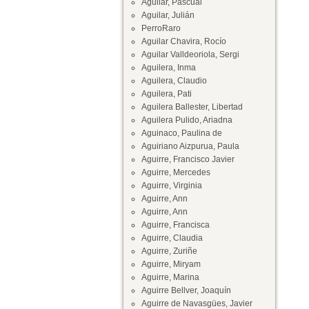
Aguilar, Pascual
Aguilar, Julián
PerroRaro
Aguilar Chavira, Rocío
Aguilar Valldeoriola, Sergi
Aguilera, Inma
Aguilera, Claudio
Aguilera, Pati
Aguilera Ballester, Libertad
Aguilera Pulido, Ariadna
Aguinaco, Paulina de
Aguiriano Aizpurua, Paula
Aguirre, Francisco Javier
Aguirre, Mercedes
Aguirre, Virginia
Aguirre, Ann
Aguirre, Ann
Aguirre, Francisca
Aguirre, Claudia
Aguirre, Zuriñe
Aguirre, Miryam
Aguirre, Marina
Aguirre Bellver, Joaquín
Aguirre de Navasgües, Javier