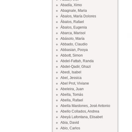
Abadía, Ximo
Abagnale, Maria
Ábalos, María Dolores
Ábalos, Rafael
Ábalos, Eugenia
Abarca, Marisol
Abásolo, María
Abbado, Claudio
Abbasian, Pooya
Abbott, Simon
Abdel-Fattah, Randa
Abdel-Qadir, Ghazi
Abedi, Isabel
Abel, Jessica
Abel Prot, Viviane
Abeleira, Juan
Abella, Tomás
Abella, Rafael
Abella Mardones, José Antonio
Abello Collados, Andrea
Abeyà Lafontana, Elisabet
Abia, David
Abio, Carlos