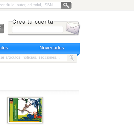
ales
Novedades