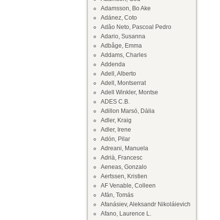
Adamsson, Bo Ake
Adánez, Coto
Adâo Neto, Pascoal Pedro
Adario, Susanna
Adbåge, Emma
Addams, Charles
Addenda
Adell, Alberto
Adell, Montserrat
Adell Winkler, Montse
ADES C.B.
Adillon Marsó, Dàlia
Adler, Kraig
Adler, Irene
Adón, Pilar
Adreani, Manuela
Adrià, Francesc
Aeneas, Gonzalo
Aertssen, Kristien
AF Venable, Colleen
Afán, Tomás
Afanásiev, Aleksandr Nikoláievich
Afano, Laurence L.