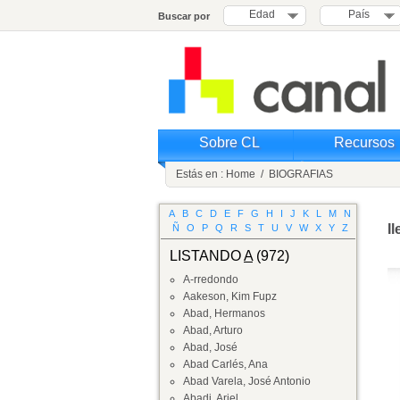
Edad
País
Buscar por
Sobre CL
Recursos
Estás en :
Home
/
BIOGRAFIAS
A
B
C
D
E
F
G
H
I
J
K
L
M
N
I
Ñ
O
P
Q
R
S
T
U
V
W
X
Y
Z
LISTANDO
A
(972)
A-rredondo
Aakeson, Kim Fupz
Abad, Hermanos
Abad, Arturo
Abad, José
Abad Carlés, Ana
Abad Varela, José Antonio
Abadi, Ariel