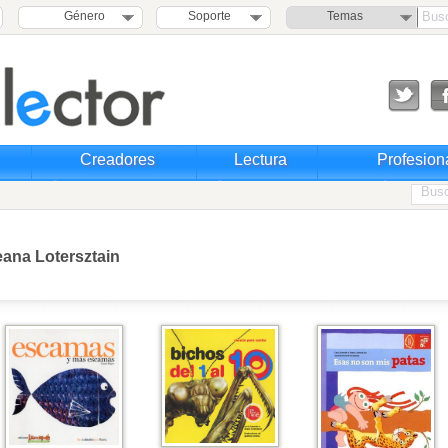
Género
Soporte
Temas
Creadores
Lectura
Profesion
leana Lotersztain