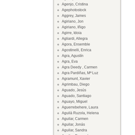
Agenjo, Cristina
Agephotostock
Aggrey, James
Agiriano, Jon
Agiriano, Iñigo
Agirre, Idoia
Agliardi, Allegra
Agora, Ensemble
Agostinelli, Enrica
Agra, Agustín
Agra, Eva
Agra Deedy , Carmen
Agra Pardiñas, Mª Luz
Agramunt, Xavier
Agrimbau, Diego
Aguado, Jesús
Aguado, Santiago
Aguayo, Miguel
Aguerrebehere, Laura
Aguilà Ruzola, Helena
Aguilar, Carmen
Aguilar, Jonás
Aguilar, Sandra