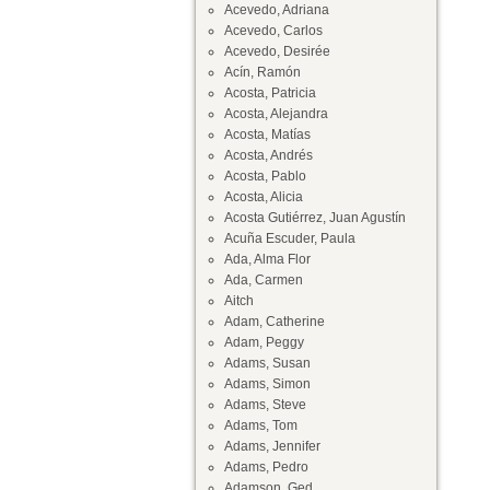
Acevedo, Adriana
Acevedo, Carlos
Acevedo, Desirée
Acín, Ramón
Acosta, Patricia
Acosta, Alejandra
Acosta, Matías
Acosta, Andrés
Acosta, Pablo
Acosta, Alicia
Acosta Gutiérrez, Juan Agustín
Acuña Escuder, Paula
Ada, Alma Flor
Ada, Carmen
Aitch
Adam, Catherine
Adam, Peggy
Adams, Susan
Adams, Simon
Adams, Steve
Adams, Tom
Adams, Jennifer
Adams, Pedro
Adamson, Ged