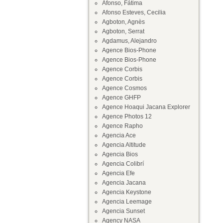
Afonso, Fátima
Afonso Esteves, Cecilia
Agboton, Agnès
Agboton, Serrat
Agdamus, Alejandro
Agence Bios-Phone
Agence Bios-Phone
Agence Corbis
Agence Corbis
Agence Cosmos
Agence GHFP
Agence Hoaqui Jacana Explorer
Agence Photos 12
Agence Rapho
Agencia Ace
Agencia Altitude
Agencia Bios
Agencia Colibrí
Agencia Efe
Agencia Jacana
Agencia Keystone
Agencia Leemage
Agencia Sunset
Agency NASA