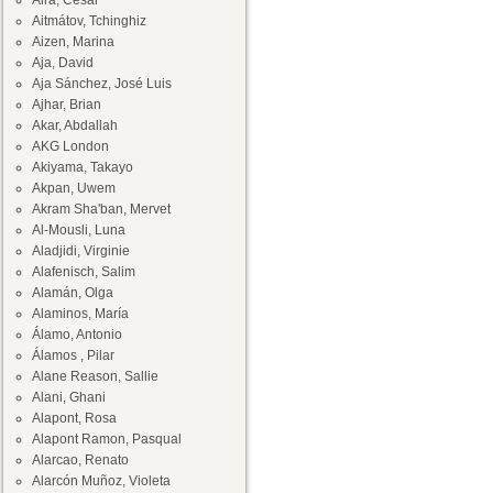
Aira, César
Aitmátov, Tchinghiz
Aizen, Marina
Aja, David
Aja Sánchez, José Luis
Ajhar, Brian
Akar, Abdallah
AKG London
Akiyama, Takayo
Akpan, Uwem
Akram Sha'ban, Mervet
Al-Mousli, Luna
Aladjidi, Virginie
Alafenisch, Salim
Alamán, Olga
Alaminos, María
Álamo, Antonio
Álamos , Pilar
Alane Reason, Sallie
Alani, Ghani
Alapont, Rosa
Alapont Ramon, Pasqual
Alarcao, Renato
Alarcón Muñoz, Violeta