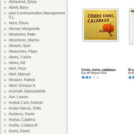
Abirached, Zeina
Ablett, Barry
abm Communication Management
S.L.
Abós, Elena
Abouet, Marguerite
Abrahams, Peter
Abramovic, Marina
Abrams, Sam
Abranches, Filipe
Abreu, Carlos
Abreu, Alê
Abril, Paco
Corre, corre, calabaza
Si 
Eva Mª Mejuto Rial
Ant
Abril, Manuel
Absalon, Patrick
Abulí, Enrique S.
Accinelli, Gianumberto
Ace, Lauren
Acebal Caro, Antonio
Acebo García, Sofía
Aceituno, David
Acelas, Catalina
Aceña, Cristina M.
Acera, David