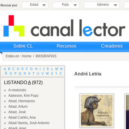
Edad
País
Género
Buscar por
Sobre CL
Recursos
Creadores
Estás en :
Home
/
BIOGRAFIAS
A
B
C
D
E
F
G
H
I
J
K
L
M
N
André Letria
Ñ
O
P
Q
R
S
T
U
V
W
X
Y
Z
LISTANDO
A
(972)
A-rredondo
Aakeson, Kim Fupz
Abad, Hermanos
Abad, Arturo
Abad, José
Abad Carlés, Ana
Abad Varela, José Antonio
Abadi, Ariel