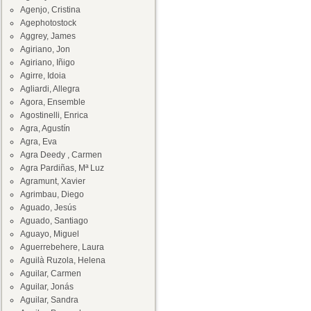
Agenjo, Cristina
Agephotostock
Aggrey, James
Agiriano, Jon
Agiriano, Iñigo
Agirre, Idoia
Agliardi, Allegra
Agora, Ensemble
Agostinelli, Enrica
Agra, Agustín
Agra, Eva
Agra Deedy , Carmen
Agra Pardiñas, Mª Luz
Agramunt, Xavier
Agrimbau, Diego
Aguado, Jesús
Aguado, Santiago
Aguayo, Miguel
Aguerrebehere, Laura
Aguilà Ruzola, Helena
Aguilar, Carmen
Aguilar, Jonás
Aguilar, Sandra