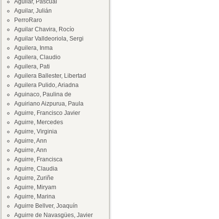
Aguilar, Pascual
Aguilar, Julián
PerroRaro
Aguilar Chavira, Rocío
Aguilar Valldeoriola, Sergi
Aguilera, Inma
Aguilera, Claudio
Aguilera, Pati
Aguilera Ballester, Libertad
Aguilera Pulido, Ariadna
Aguinaco, Paulina de
Aguiriano Aizpurua, Paula
Aguirre, Francisco Javier
Aguirre, Mercedes
Aguirre, Virginia
Aguirre, Ann
Aguirre, Ann
Aguirre, Francisca
Aguirre, Claudia
Aguirre, Zuriñe
Aguirre, Miryam
Aguirre, Marina
Aguirre Bellver, Joaquín
Aguirre de Navasgües, Javier