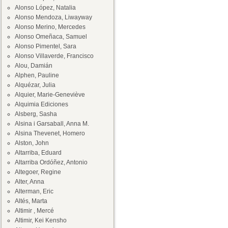
Alonso López, Natalia
Alonso Mendoza, Liwayway
Alonso Merino, Mercedes
Alonso Omeñaca, Samuel
Alonso Pimentel, Sara
Alonso Villaverde, Francisco
Alou, Damián
Alphen, Pauline
Alquézar, Julia
Alquier, Marie-Geneviève
Alquimia Ediciones
Alsberg, Sasha
Alsina i Garsaball, Anna M.
Alsina Thevenet, Homero
Alston, John
Altarriba, Eduard
Altarriba Ordóñez, Antonio
Altegoer, Regine
Alter, Anna
Alterman, Eric
Altés, Marta
Altimir , Mercé
Altimir, Kei Kensho