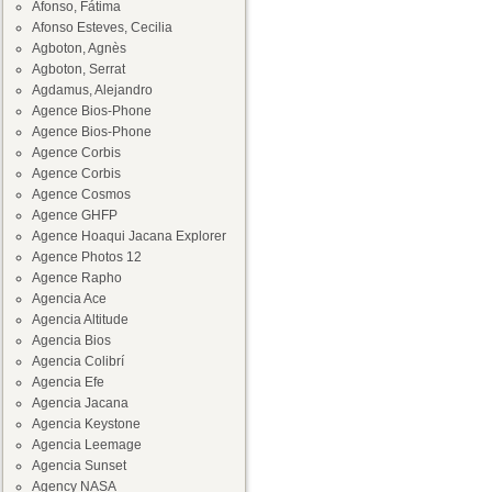
Afonso, Fátima
Afonso Esteves, Cecilia
Agboton, Agnès
Agboton, Serrat
Agdamus, Alejandro
Agence Bios-Phone
Agence Bios-Phone
Agence Corbis
Agence Corbis
Agence Cosmos
Agence GHFP
Agence Hoaqui Jacana Explorer
Agence Photos 12
Agence Rapho
Agencia Ace
Agencia Altitude
Agencia Bios
Agencia Colibrí
Agencia Efe
Agencia Jacana
Agencia Keystone
Agencia Leemage
Agencia Sunset
Agency NASA