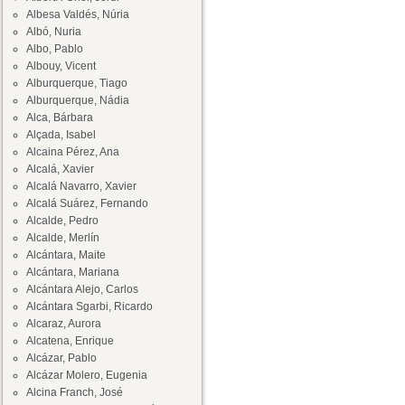
Albesa Valdés, Núria
Albó, Nuria
Albo, Pablo
Albouy, Vicent
Alburquerque, Tiago
Alburquerque, Nádia
Alca, Bárbara
Alçada, Isabel
Alcaina Pérez, Ana
Alcalá, Xavier
Alcalá Navarro, Xavier
Alcalá Suárez, Fernando
Alcalde, Pedro
Alcalde, Merlín
Alcántara, Maite
Alcántara, Mariana
Alcántara Alejo, Carlos
Alcántara Sgarbi, Ricardo
Alcaraz, Aurora
Alcatena, Enrique
Alcázar, Pablo
Alcázar Molero, Eugenia
Alcina Franch, José