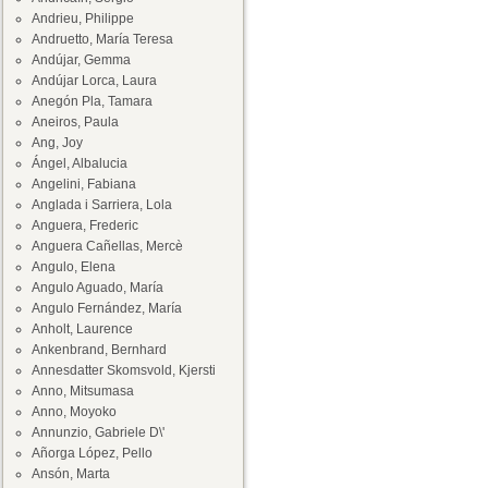
Andrieu, Philippe
Andruetto, María Teresa
Andújar, Gemma
Andújar Lorca, Laura
Anegón Pla, Tamara
Aneiros, Paula
Ang, Joy
Ángel, Albalucia
Angelini, Fabiana
Anglada i Sarriera, Lola
Anguera, Frederic
Anguera Cañellas, Mercè
Angulo, Elena
Angulo Aguado, María
Angulo Fernández, María
Anholt, Laurence
Ankenbrand, Bernhard
Annesdatter Skomsvold, Kjersti
Anno, Mitsumasa
Anno, Moyoko
Annunzio, Gabriele D\'
Añorga López, Pello
Ansón, Marta