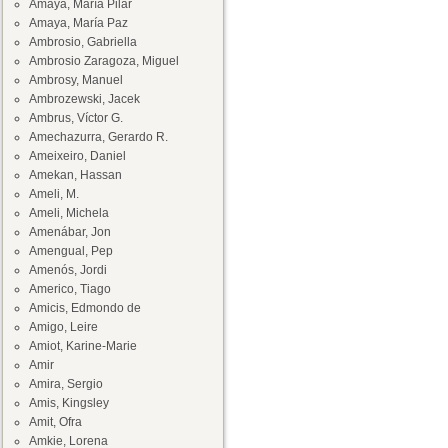
Amaya, María Pilar
Amaya, María Paz
Ambrosio, Gabriella
Ambrosio Zaragoza, Miguel
Ambrosy, Manuel
Ambrozewski, Jacek
Ambrus, Víctor G.
Amechazurra, Gerardo R.
Ameixeiro, Daniel
Amekan, Hassan
Ameli, M.
Ameli, Michela
Amenábar, Jon
Amengual, Pep
Amenós, Jordi
Americo, Tiago
Amicis, Edmondo de
Amigo, Leire
Amiot, Karine-Marie
Amir
Amira, Sergio
Amis, Kingsley
Amit, Ofra
Amkie, Lorena