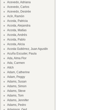
Acevedo, Adriana
Acevedo, Carlos
Acevedo, Desirée
Acín, Ramón
Acosta, Patricia
Acosta, Alejandra
Acosta, Matías
Acosta, Andrés
Acosta, Pablo
Acosta, Alicia
Acosta Gutiérrez, Juan Agustín
Acuña Escuder, Paula
Ada, Alma Flor
Ada, Carmen
Aitch
Adam, Catherine
Adam, Peggy
Adams, Susan
Adams, Simon
Adams, Steve
Adams, Tom
Adams, Jennifer
Adams, Pedro
Adamson, Ged