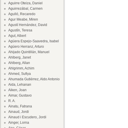
Aguirre Oteiza, Daniel
Aguirrezábal, Carmen
Agulló, Recaredo
Agur Meabe, Miren
Agustí Hernández, David
Agustín, Teresa
Agut, Albert
Agüera Espejo-Saavedra, Isabel
Agüero Herranz, Arturo
Ahijado Quintillán, Manuel
Ahlberg, Janet
Ahlberg, Allan
Ahlgrimm, Achim
Ahmed, Sufiya
Ahumada Gutiérrez, Aldo Antonio
Aida, Lehanan
Aiken, Joan
Aimar, Gustavo
R. A.
Ainatu, Fatrana
Ainaud, Jordi
Ainaud i Escudero, Jordi
Ainger, Lorna