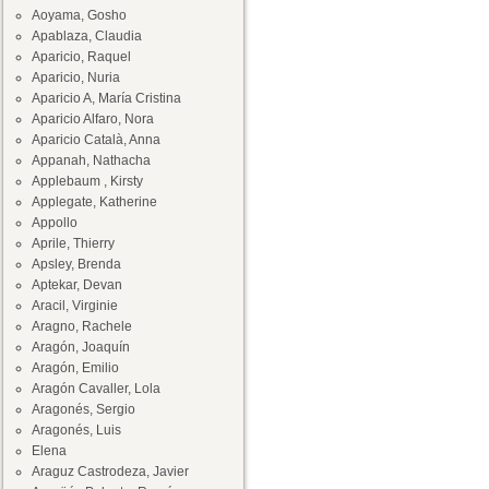
Aoyama, Gosho
Apablaza, Claudia
Aparicio, Raquel
Aparicio, Nuria
Aparicio A, María Cristina
Aparicio Alfaro, Nora
Aparicio Català, Anna
Appanah, Nathacha
Applebaum , Kirsty
Applegate, Katherine
Appollo
Aprile, Thierry
Apsley, Brenda
Aptekar, Devan
Aracil, Virginie
Aragno, Rachele
Aragón, Joaquín
Aragón, Emilio
Aragón Cavaller, Lola
Aragonés, Sergio
Aragonés, Luis
Elena
Araguz Castrodeza, Javier