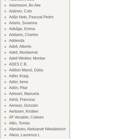
Adamsson, Bo Ake
Adánez, Coto
Adâo Neto, Pascoal Pedro
Adario, Susanna
Adbåge, Emma
Addams, Charles
Addenda
Adell, Alberto
Adell, Montserrat
Adell Winkler, Montse
ADES C.B.
Adillon Marsó, Dàlia
Adler, Kraig
Adler, Irene
Adón, Pilar
Adreani, Manuela
Adrià, Francesc
Aeneas, Gonzalo
Aertssen, Kristien
AF Venable, Colleen
Afán, Tomás
Afanásiev, Aleksandr Nikoláievich
Afano, Laurence L.