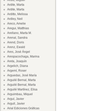
Ardid, Miguel
Ardite, Marta
Ardite, Marta
Arditto, Melissa
Ardley, Neil
Areco, Amelie
Aregui, Matthias
Arellano, Marta M.
Arenal, Sandra
Arend, Doris
Arenz, Ewald
Ares, José Ángel
Arespacochaga, Marina
Areta, Joaquín
Argelich, Diana
Argemí, Roser
Arguedas, José María
Arguilé Bernal, Marta
Arguilé Bernal, Marta
Arguilé Martínez, Elisa
Arguimbau, Miquel
Argul, Javier
Argull, Javier
Arial Ediciones Gráficas