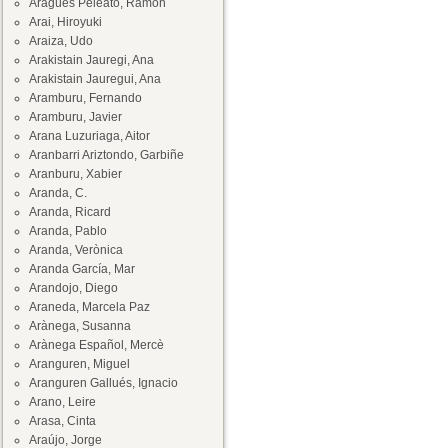
Aragüés Peleato, Ramón
Arai, Hiroyuki
Araiza, Udo
Arakistain Jauregi, Ana
Arakistain Jauregui, Ana
Aramburu, Fernando
Aramburu, Javier
Arana Luzuriaga, Aitor
Aranbarri Ariztondo, Garbiñe
Aranburu, Xabier
Aranda, C.
Aranda, Ricard
Aranda, Pablo
Aranda, Verònica
Aranda García, Mar
Arandojo, Diego
Araneda, Marcela Paz
Arànega, Susanna
Arànega Español, Mercè
Aranguren, Miguel
Aranguren Gallués, Ignacio
Arano, Leire
Arasa, Cinta
Araújo, Jorge