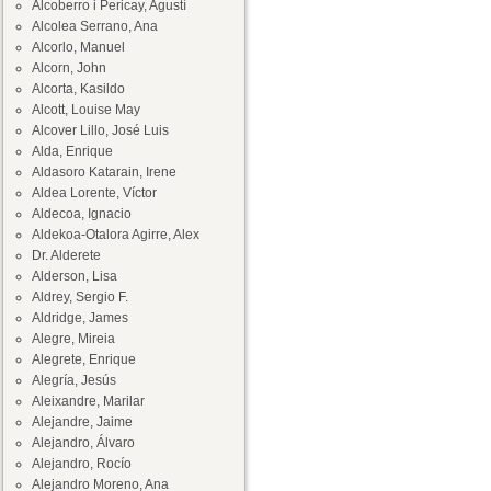
Alcoberro i Pericay, Agustí
Alcolea Serrano, Ana
Alcorlo, Manuel
Alcorn, John
Alcorta, Kasildo
Alcott, Louise May
Alcover Lillo, José Luis
Alda, Enrique
Aldasoro Katarain, Irene
Aldea Lorente, Víctor
Aldecoa, Ignacio
Aldekoa-Otalora Agirre, Alex
Dr. Alderete
Alderson, Lisa
Aldrey, Sergio F.
Aldridge, James
Alegre, Mireia
Alegrete, Enrique
Alegría, Jesús
Aleixandre, Marilar
Alejandre, Jaime
Alejandro, Álvaro
Alejandro, Rocío
Alejandro Moreno, Ana