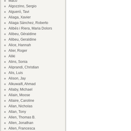
Maco
Algozzino, Sergio
Algueró, Tavi
Aliaga, Xavier
Aliaga Sánchez, Roberto
Alibés i Riera, Maria Dolors
Alibeu, Géraldine
Alibeu, Geraldine
Alice, Hannah
Alier, Roger
Aliki
Alins, Sonia
Aliprandi, Christian
Alis, Luis
Alison, Jay
Alkuwaifi, Ahmad
Allaby, Michael
Allain, Moose
Allaire, Caroline
Allan, Nicholas
Allan, Tony
Allen, Thomas B.
Allen, Jonathan
Allen, Francesca