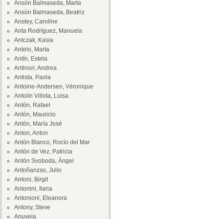
Ansón Balmaseda, Marta
Ansón Balmaseda, Beatriz
Anstey, Caroline
Anta Rodríguez, Manuela
Antczak, Kasia
Antelo, Marta
Antín, Estela
Antinori, Andrea
Antista, Paola
Antoine-Andersen, Véronique
Antolín Villota, Luisa
Antón, Rafael
Antón, Mauricio
Antón, María José
Anton, Anton
Antón Blanco, Rocío del Mar
Antón de Vez, Patricia
Antón Svoboda, Ángel
Antoñanzas, Julio
Antoni, Birgit
Antonini, Ilaria
Antonioni, Eleanora
Antony, Steve
Anuvela