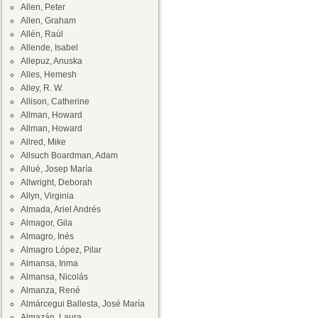
Allen, Peter
Allen, Graham
Allén, Raúl
Allende, Isabel
Allepuz, Anuska
Alles, Hemesh
Alley, R. W.
Allison, Catherine
Allman, Howard
Allman, Howard
Allred, Mike
Allsuch Boardman, Adam
Allué, Josep María
Allwright, Deborah
Allyn, Virginia
Almada, Ariel Andrés
Almagor, Gila
Almagro, Inés
Almagro López, Pilar
Almansa, Inma
Almansa, Nicolás
Almanza, René
Almárcegui Ballesta, José María
Almazán, Laura