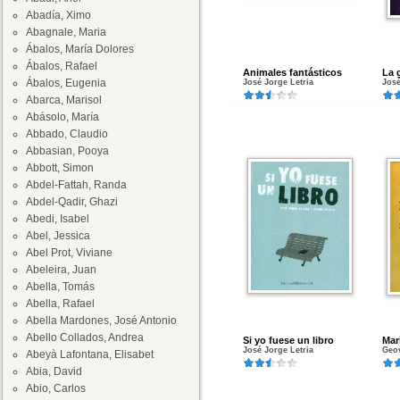
Abadía, Ximo
Abagnale, Maria
Ábalos, María Dolores
Ábalos, Rafael
Animales fantásticos
La 
Ábalos, Eugenia
José Jorge Letria
José
Abarca, Marisol
Abásolo, María
Abbado, Claudio
Abbasian, Pooya
Abbott, Simon
Abdel-Fattah, Randa
Abdel-Qadir, Ghazi
Abedi, Isabel
Abel, Jessica
Abel Prot, Viviane
Abeleira, Juan
Abella, Tomás
Abella, Rafael
Abella Mardones, José Antonio
Abello Collados, Andrea
Si yo fuese un libro
Mari
José Jorge Letria
Geov
Abeyà Lafontana, Elisabet
Abia, David
Abio, Carlos