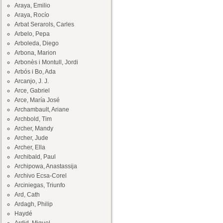
Araya, Emilio
Araya, Rocío
Arbat Serarols, Carles
Arbelo, Pepa
Arboleda, Diego
Arbona, Marion
Arbonès i Montull, Jordi
Arbós i Bo, Ada
Arcanjo, J. J.
Arce, Gabriel
Arce, María José
Archambault, Ariane
Archbold, Tim
Archer, Mandy
Archer, Jude
Archer, Ella
Archibald, Paul
Archipowa, Anastassija
Archivo Ecsa-Corel
Arciniegas, Triunfo
Ard, Cath
Ardagh, Philip
Haydé