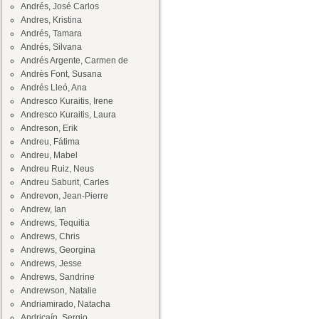
Andrés, José Carlos
Andres, Kristina
Andrés, Tamara
Andrés, Silvana
Andrés Argente, Carmen de
Andrès Font, Susana
Andrés Lleó, Ana
Andresco Kuraitis, Irene
Andresco Kuraitis, Laura
Andreson, Erik
Andreu, Fátima
Andreu, Mabel
Andreu Ruiz, Neus
Andreu Saburit, Carles
Andrevon, Jean-Pierre
Andrew, Ian
Andrews, Tequitia
Andrews, Chris
Andrews, Georgina
Andrews, Jesse
Andrews, Sandrine
Andrewson, Natalie
Andriamirado, Natacha
Andricaín, Sergio