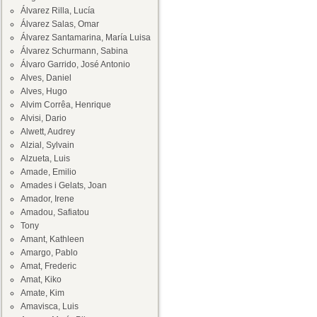
Álvarez Rilla, Lucía
Álvarez Salas, Omar
Álvarez Santamarina, María Luisa
Álvarez Schurmann, Sabina
Álvaro Garrido, José Antonio
Alves, Daniel
Alves, Hugo
Alvim Corrêa, Henrique
Alvisi, Dario
Alwett, Audrey
Alzial, Sylvain
Alzueta, Luis
Amade, Emilio
Amades i Gelats, Joan
Amador, Irene
Amadou, Safiatou
Tony
Amant, Kathleen
Amargo, Pablo
Amat, Frederic
Amat, Kiko
Amate, Kim
Amavisca, Luis