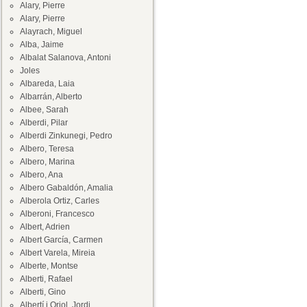
Alary, Pierre
Alary, Pierre
Alayrach, Miguel
Alba, Jaime
Albalat Salanova, Antoni
Joles
Albareda, Laia
Albarrán, Alberto
Albee, Sarah
Alberdi, Pilar
Alberdi Zinkunegi, Pedro
Albero, Teresa
Albero, Marina
Albero, Ana
Albero Gabaldón, Amalia
Alberola Ortiz, Carles
Alberoni, Francesco
Albert, Adrien
Albert García, Carmen
Albert Varela, Mireia
Alberte, Montse
Alberti, Rafael
Alberti, Gino
Albertí i Oriol, Jordi