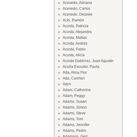
Acevedo, Adriana
Acevedo, Carlos
Acevedo, Desirée
Acín, Ramón
Acosta, Patricia
Acosta, Alejandra
Acosta, Matías
Acosta, Andrés
Acosta, Pablo
Acosta, Alicia
Acosta Gutiérrez, Juan Agustín
Acuña Escuder, Paula
Ada, Alma Flor
Ada, Carmen
Aitch
Adam, Catherine
Adam, Peggy
Adams, Susan
Adams, Simon
Adams, Steve
Adams, Tom
Adams, Jennifer
Adams, Pedro
Adamson, Ged