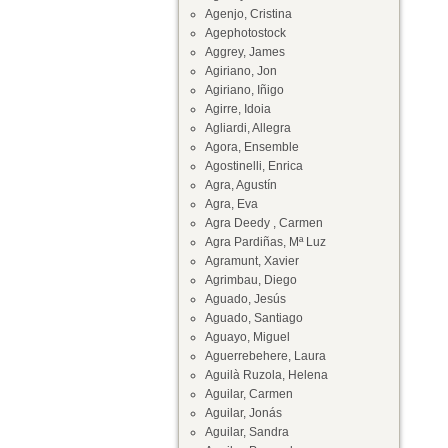
Agenjo, Cristina
Agephotostock
Aggrey, James
Agiriano, Jon
Agiriano, Iñigo
Agirre, Idoia
Agliardi, Allegra
Agora, Ensemble
Agostinelli, Enrica
Agra, Agustín
Agra, Eva
Agra Deedy , Carmen
Agra Pardiñas, Mª Luz
Agramunt, Xavier
Agrimbau, Diego
Aguado, Jesús
Aguado, Santiago
Aguayo, Miguel
Aguerrebehere, Laura
Aguilà Ruzola, Helena
Aguilar, Carmen
Aguilar, Jonás
Aguilar, Sandra