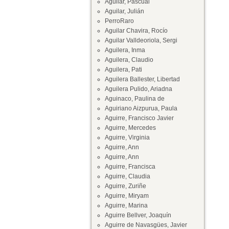
Aguilar, Pascual
Aguilar, Julián
PerroRaro
Aguilar Chavira, Rocío
Aguilar Valldeoriola, Sergi
Aguilera, Inma
Aguilera, Claudio
Aguilera, Pati
Aguilera Ballester, Libertad
Aguilera Pulido, Ariadna
Aguinaco, Paulina de
Aguiriano Aizpurua, Paula
Aguirre, Francisco Javier
Aguirre, Mercedes
Aguirre, Virginia
Aguirre, Ann
Aguirre, Ann
Aguirre, Francisca
Aguirre, Claudia
Aguirre, Zuriñe
Aguirre, Miryam
Aguirre, Marina
Aguirre Bellver, Joaquín
Aguirre de Navasgües, Javier