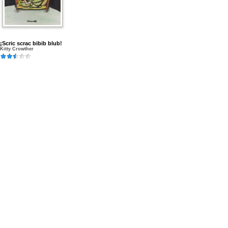
¡Scric scrac bibib blub!
Kitty Crowther