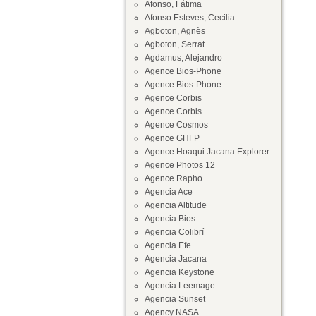
Afonso, Fátima
Afonso Esteves, Cecilia
Agboton, Agnès
Agboton, Serrat
Agdamus, Alejandro
Agence Bios-Phone
Agence Bios-Phone
Agence Corbis
Agence Corbis
Agence Cosmos
Agence GHFP
Agence Hoaqui Jacana Explorer
Agence Photos 12
Agence Rapho
Agencia Ace
Agencia Altitude
Agencia Bios
Agencia Colibrí
Agencia Efe
Agencia Jacana
Agencia Keystone
Agencia Leemage
Agencia Sunset
Agency NASA