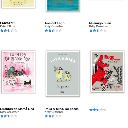
FARWEST
Ana del Lago
Mi amigo Juan
Peter Elliott
Kitty Crowther
Kitty Crowther
Cuentos de Mamá Osa
Poka & Mina. De pesca
Kitty Crowther
Kitty Crowther