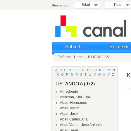
Edad
País
Buscar por
Sobre CL
Recursos
Estás en :
Home
/
BIOGRAFIAS
A
B
C
D
E
F
G
H
I
J
K
L
M
N
K
Ñ
O
P
Q
R
S
T
U
V
W
X
Y
Z
LISTANDO
A
(972)
A-rredondo
Aakeson, Kim Fupz
Abad, Hermanos
Abad, Arturo
Abad, José
Abad Carlés, Ana
Abad Varela, José Antonio
Abadi, Ariel