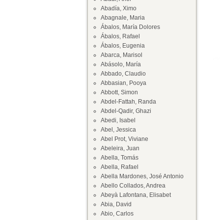
Abadía, Ximo
Abagnale, Maria
Ábalos, María Dolores
Ábalos, Rafael
Ábalos, Eugenia
Abarca, Marisol
Abásolo, María
Abbado, Claudio
Abbasian, Pooya
Abbott, Simon
Abdel-Fattah, Randa
Abdel-Qadir, Ghazi
Abedi, Isabel
Abel, Jessica
Abel Prot, Viviane
Abeleira, Juan
Abella, Tomás
Abella, Rafael
Abella Mardones, José Antonio
Abello Collados, Andrea
Abeyà Lafontana, Elisabet
Abia, David
Abio, Carlos