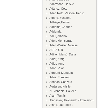
Adamsson, Bo Ake
Adánez, Coto
Adâo Neto, Pascoal Pedro
Adario, Susanna
Adbåge, Emma
Addams, Charles
Addenda
Adell, Alberto
Adell, Montserrat
Adell Winkler, Montse
ADES C.B.
Adillon Marsó, Dàlia
Adler, Kraig
Adler, Irene
Adón, Pilar
Adreani, Manuela
Adrià, Francesc
Aeneas, Gonzalo
Aertssen, Kristien
AF Venable, Colleen
Afán, Tomás
Afanásiev, Aleksandr Nikoláievich
Afano, Laurence L.