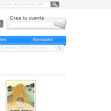
ales
Novedades