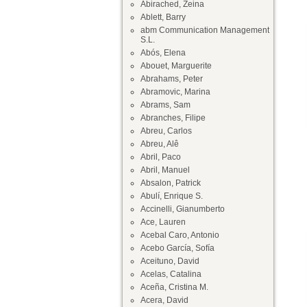
Abirached, Zeina
Ablett, Barry
abm Communication Management
S.L.
Abós, Elena
Abouet, Marguerite
Abrahams, Peter
Abramovic, Marina
Abrams, Sam
Abranches, Filipe
Abreu, Carlos
Abreu, Alê
Abril, Paco
Abril, Manuel
Absalon, Patrick
Abulí, Enrique S.
Accinelli, Gianumberto
Ace, Lauren
Acebal Caro, Antonio
Acebo García, Sofía
Aceituno, David
Acelas, Catalina
Aceña, Cristina M.
Acera, David