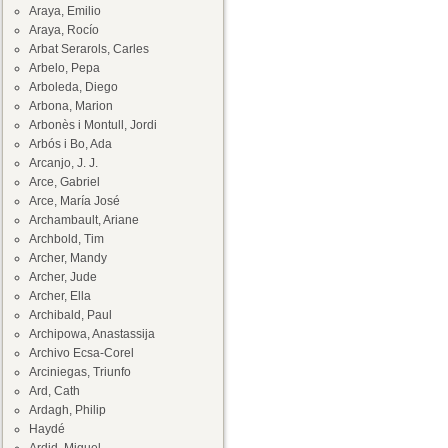
Araya, Emilio
Araya, Rocío
Arbat Serarols, Carles
Arbelo, Pepa
Arboleda, Diego
Arbona, Marion
Arbonès i Montull, Jordi
Arbós i Bo, Ada
Arcanjo, J. J.
Arce, Gabriel
Arce, María José
Archambault, Ariane
Archbold, Tim
Archer, Mandy
Archer, Jude
Archer, Ella
Archibald, Paul
Archipowa, Anastassija
Archivo Ecsa-Corel
Arciniegas, Triunfo
Ard, Cath
Ardagh, Philip
Haydé