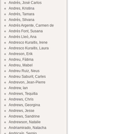
Andrés, José Carlos
Andres, Kristina
Andrés, Tamara
Andrés, Silvana
Andrés Argente, Carmen de
Andrès Font, Susana
Andrés Lleó, Ana
Andresco Kuraitis, Irene
Andresco Kuraitis, Laura
Andreson, Erik
Andreu, Fátima
Andreu, Mabel
Andreu Ruiz, Neus
Andreu Saburit, Carles
Andrevon, Jean-Pierre
Andrew, Ian
Andrews, Tequitia
Andrews, Chris
Andrews, Georgina
Andrews, Jesse
Andrews, Sandrine
Andrewson, Natalie
Andriamirado, Natacha
Andricaín, Sergio