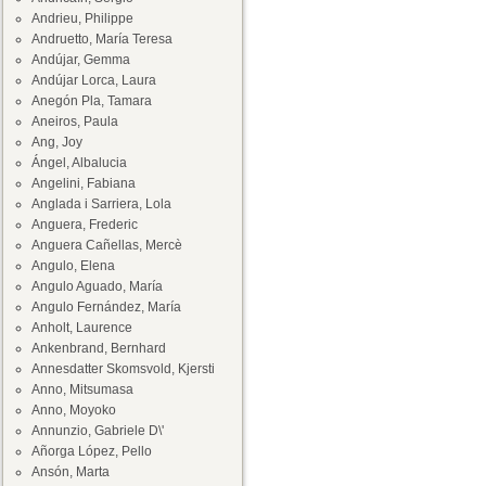
Andrieu, Philippe
Andruetto, María Teresa
Andújar, Gemma
Andújar Lorca, Laura
Anegón Pla, Tamara
Aneiros, Paula
Ang, Joy
Ángel, Albalucia
Angelini, Fabiana
Anglada i Sarriera, Lola
Anguera, Frederic
Anguera Cañellas, Mercè
Angulo, Elena
Angulo Aguado, María
Angulo Fernández, María
Anholt, Laurence
Ankenbrand, Bernhard
Annesdatter Skomsvold, Kjersti
Anno, Mitsumasa
Anno, Moyoko
Annunzio, Gabriele D\'
Añorga López, Pello
Ansón, Marta