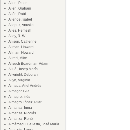
Allen, Peter
Allen, Graham
Allén, Raúl
Allende, Isabel
Allepuz, Anuska
Alles, Hemesh
Alley, R. W.
Allison, Catherine
Allman, Howard
Allman, Howard
Allred, Mike
Allsuch Boardman, Adam
Allué, Josep María
Allwright, Deborah
Allyn, Virginia
Almada, Ariel Andrés
Almagor, Gila
Almagro, Inés
Almagro López, Pilar
Almansa, Inma
Almansa, Nicolás
Almanza, René
Almárcegui Ballesta, José María
Almazán, Laura