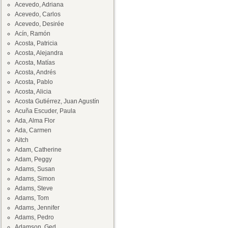
Acevedo, Adriana
Acevedo, Carlos
Acevedo, Desirée
Acín, Ramón
Acosta, Patricia
Acosta, Alejandra
Acosta, Matías
Acosta, Andrés
Acosta, Pablo
Acosta, Alicia
Acosta Gutiérrez, Juan Agustín
Acuña Escuder, Paula
Ada, Alma Flor
Ada, Carmen
Aitch
Adam, Catherine
Adam, Peggy
Adams, Susan
Adams, Simon
Adams, Steve
Adams, Tom
Adams, Jennifer
Adams, Pedro
Adamson, Ged