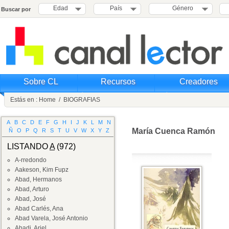
Edad
País
Género
Buscar por
Sobre CL
Recursos
Creadores
Estás en :
Home
/
BIOGRAFIAS
A
B
C
D
E
F
G
H
I
J
K
L
M
N
María Cuenca Ramón
Ñ
O
P
Q
R
S
T
U
V
W
X
Y
Z
LISTANDO
A
(972)
A-rredondo
Aakeson, Kim Fupz
Abad, Hermanos
Abad, Arturo
Abad, José
Abad Carlés, Ana
Abad Varela, José Antonio
Abadi, Ariel