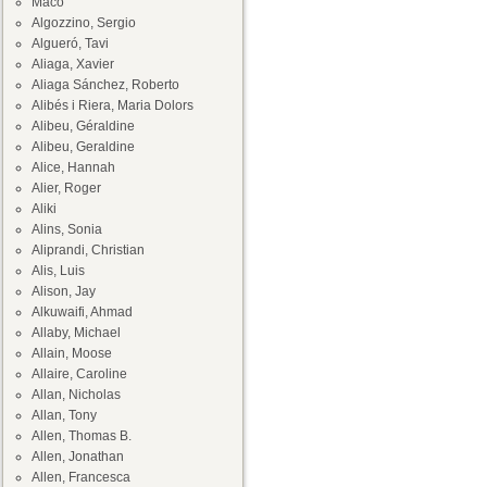
Maco
Algozzino, Sergio
Algueró, Tavi
Aliaga, Xavier
Aliaga Sánchez, Roberto
Alibés i Riera, Maria Dolors
Alibeu, Géraldine
Alibeu, Geraldine
Alice, Hannah
Alier, Roger
Aliki
Alins, Sonia
Aliprandi, Christian
Alis, Luis
Alison, Jay
Alkuwaifi, Ahmad
Allaby, Michael
Allain, Moose
Allaire, Caroline
Allan, Nicholas
Allan, Tony
Allen, Thomas B.
Allen, Jonathan
Allen, Francesca