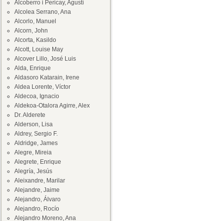
Alcoberro i Pericay, Agustí
Alcolea Serrano, Ana
Alcorlo, Manuel
Alcorn, John
Alcorta, Kasildo
Alcott, Louise May
Alcover Lillo, José Luis
Alda, Enrique
Aldasoro Katarain, Irene
Aldea Lorente, Víctor
Aldecoa, Ignacio
Aldekoa-Otalora Agirre, Alex
Dr. Alderete
Alderson, Lisa
Aldrey, Sergio F.
Aldridge, James
Alegre, Mireia
Alegrete, Enrique
Alegría, Jesús
Aleixandre, Marilar
Alejandre, Jaime
Alejandro, Álvaro
Alejandro, Rocío
Alejandro Moreno, Ana