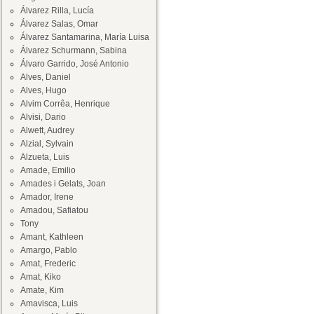
Álvarez Rilla, Lucía
Álvarez Salas, Omar
Álvarez Santamarina, María Luisa
Álvarez Schurmann, Sabina
Álvaro Garrido, José Antonio
Alves, Daniel
Alves, Hugo
Alvim Corrêa, Henrique
Alvisi, Dario
Alwett, Audrey
Alzial, Sylvain
Alzueta, Luis
Amade, Emilio
Amades i Gelats, Joan
Amador, Irene
Amadou, Safiatou
Tony
Amant, Kathleen
Amargo, Pablo
Amat, Frederic
Amat, Kiko
Amate, Kim
Amavisca, Luis