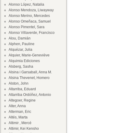
Alonso López, Natalia
Alonso Mendoza, Liwayway
Alonso Merino, Mercedes
Alonso Omeñaca, Samuel
Alonso Pimentel, Sara
Alonso Villaverde, Francisco
Alou, Damián
Alphen, Pauline
Alquézar, Julia
Alquier, Marie-Geneviève
Alquimia Ediciones
Alsberg, Sasha
Alsina i Garsaball, Anna M.
Alsina Thevenet, Homero
Alston, John
Altarriba, Eduard
Altarriba Ordóñez, Antonio
Altegoer, Regine
Alter, Anna
Alterman, Eric
Altés, Marta
Altimir , Mercé
Altimir, Kei Kensho