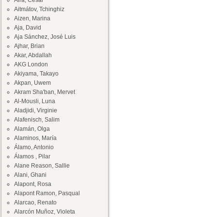
Aira, César
Aitmátov, Tchinghiz
Aizen, Marina
Aja, David
Aja Sánchez, José Luis
Ajhar, Brian
Akar, Abdallah
AKG London
Akiyama, Takayo
Akpan, Uwem
Akram Sha'ban, Mervet
Al-Mousli, Luna
Aladjidi, Virginie
Alafenisch, Salim
Alamán, Olga
Alaminos, María
Álamo, Antonio
Álamos , Pilar
Alane Reason, Sallie
Alani, Ghani
Alapont, Rosa
Alapont Ramon, Pasqual
Alarcao, Renato
Alarcón Muñoz, Violeta