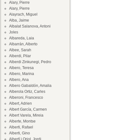
Alary, Pierre
Alary, Pierre
Alayrach, Miguel
Alba, Jaime
Albalat Salanova, Antoni
Joles
Albareda, Laia
Albarrán, Alberto
Albee, Sarah
Alberdi, Pilar
Alberdi Zinkunegi, Pedro
Albero, Teresa
Albero, Marina
Albero, Ana
Albero Gabaldón, Amalia
Alberola Ortiz, Carles
Alberoni, Francesco
Albert, Adrien
Albert García, Carmen
Albert Varela, Mireia
Alberte, Montse
Alberti, Rafael
Alberti, Gino
Albertí i Oriol, Jordi