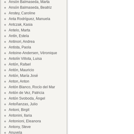
Ansón Balmaseda, Marta
Ansón Balmaseda, Beatriz
Anstey, Caroline
Anta Rodríguez, Manuela
Antczak, Kasia
Antelo, Marta
Antín, Estela
Antinori, Andrea
Antista, Paola
Antoine-Andersen, Véronique
Antolín Villota, Luisa
Antón, Rafael
Antón, Mauricio
Antón, María José
Anton, Anton
Antón Blanco, Rocío del Mar
Antón de Vez, Patricia
Antón Svoboda, Ángel
Antoñanzas, Julio
Antoni, Birgit
Antonini, Ilaria
Antonioni, Eleanora
Antony, Steve
Anuvela