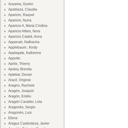
Aoyama, Gosho
Apablaza, Claudia
Aparicio, Raquel
Aparicio, Nuria
Aparicio A, María Cristina
Aparicio Alfaro, Nora
Aparicio Català, Anna
Appanah, Nathacha
Applebaum , Kirsty
Applegate, Katherine
Appollo
Aprile, Thierry
Apsley, Brenda
Aptekar, Devan
Aracil, Virginie
Aragno, Rachele
Aragón, Joaquín
Aragón, Emilio
Aragón Cavaller, Lola
Aragonés, Sergio
Aragonés, Luis
Elena
Araguz Castrodeza, Javier