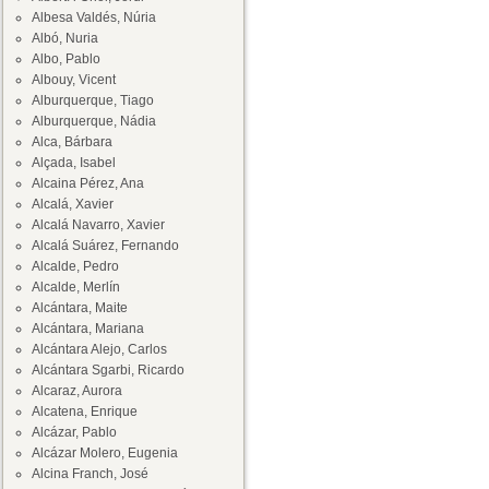
Albesa Valdés, Núria
Albó, Nuria
Albo, Pablo
Albouy, Vicent
Alburquerque, Tiago
Alburquerque, Nádia
Alca, Bárbara
Alçada, Isabel
Alcaina Pérez, Ana
Alcalá, Xavier
Alcalá Navarro, Xavier
Alcalá Suárez, Fernando
Alcalde, Pedro
Alcalde, Merlín
Alcántara, Maite
Alcántara, Mariana
Alcántara Alejo, Carlos
Alcántara Sgarbi, Ricardo
Alcaraz, Aurora
Alcatena, Enrique
Alcázar, Pablo
Alcázar Molero, Eugenia
Alcina Franch, José