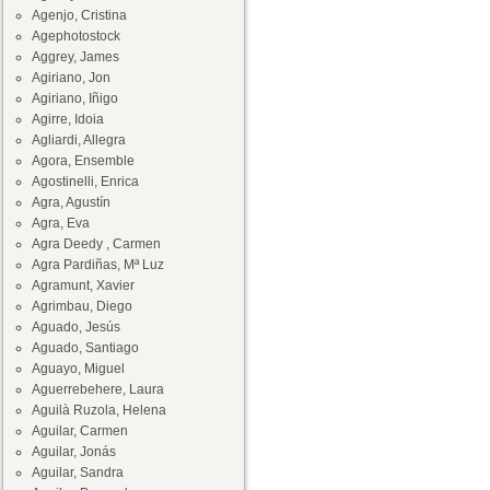
Agenjo, Cristina
Agephotostock
Aggrey, James
Agiriano, Jon
Agiriano, Iñigo
Agirre, Idoia
Agliardi, Allegra
Agora, Ensemble
Agostinelli, Enrica
Agra, Agustín
Agra, Eva
Agra Deedy , Carmen
Agra Pardiñas, Mª Luz
Agramunt, Xavier
Agrimbau, Diego
Aguado, Jesús
Aguado, Santiago
Aguayo, Miguel
Aguerrebehere, Laura
Aguilà Ruzola, Helena
Aguilar, Carmen
Aguilar, Jonás
Aguilar, Sandra