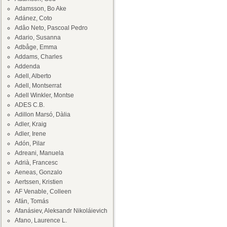
Adamsson, Bo Ake
Adánez, Coto
Adâo Neto, Pascoal Pedro
Adario, Susanna
Adbåge, Emma
Addams, Charles
Addenda
Adell, Alberto
Adell, Montserrat
Adell Winkler, Montse
ADES C.B.
Adillon Marsó, Dàlia
Adler, Kraig
Adler, Irene
Adón, Pilar
Adreani, Manuela
Adrià, Francesc
Aeneas, Gonzalo
Aertssen, Kristien
AF Venable, Colleen
Afán, Tomás
Afanásiev, Aleksandr Nikoláievich
Afano, Laurence L.