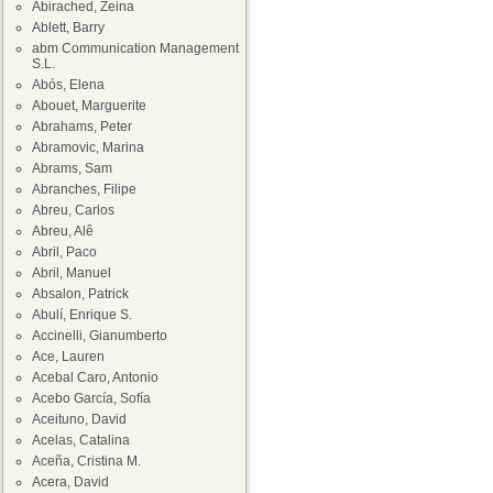
Abirached, Zeina
Ablett, Barry
abm Communication Management
S.L.
Abós, Elena
Abouet, Marguerite
Abrahams, Peter
Abramovic, Marina
Abrams, Sam
Abranches, Filipe
Abreu, Carlos
Abreu, Alê
Abril, Paco
Abril, Manuel
Absalon, Patrick
Abulí, Enrique S.
Accinelli, Gianumberto
Ace, Lauren
Acebal Caro, Antonio
Acebo García, Sofía
Aceituno, David
Acelas, Catalina
Aceña, Cristina M.
Acera, David