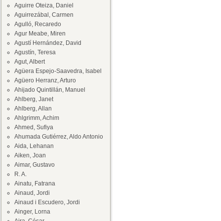
Aguirre Oteiza, Daniel
Aguirrezábal, Carmen
Agulló, Recaredo
Agur Meabe, Miren
Agustí Hernández, David
Agustín, Teresa
Agut, Albert
Agüera Espejo-Saavedra, Isabel
Agüero Herranz, Arturo
Ahijado Quintillán, Manuel
Ahlberg, Janet
Ahlberg, Allan
Ahlgrimm, Achim
Ahmed, Sufiya
Ahumada Gutiérrez, Aldo Antonio
Aida, Lehanan
Aiken, Joan
Aimar, Gustavo
R. A.
Ainatu, Fatrana
Ainaud, Jordi
Ainaud i Escudero, Jordi
Ainger, Lorna