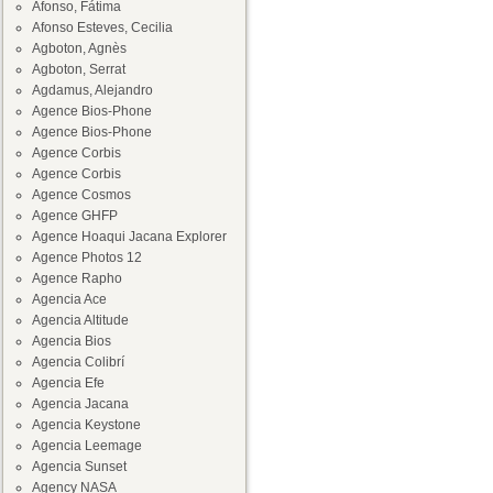
Afonso, Fátima
Afonso Esteves, Cecilia
Agboton, Agnès
Agboton, Serrat
Agdamus, Alejandro
Agence Bios-Phone
Agence Bios-Phone
Agence Corbis
Agence Corbis
Agence Cosmos
Agence GHFP
Agence Hoaqui Jacana Explorer
Agence Photos 12
Agence Rapho
Agencia Ace
Agencia Altitude
Agencia Bios
Agencia Colibrí
Agencia Efe
Agencia Jacana
Agencia Keystone
Agencia Leemage
Agencia Sunset
Agency NASA