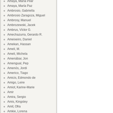
Amaya, María Pilar
Amaya, María Paz
Ambrosio, Gabriella
Ambrosio Zaragoza, Miguel
Ambrosy, Manuel
Ambrozewski, Jacek
Ambrus, Víctor G.
Amechazurra, Gerardo R.
Ameixeiro, Daniel
Amekan, Hassan
Ameli, M.
Ameli, Michela
Amenábar, Jon
Amengual, Pep
Amenós, Jordi
Americo, Tiago
Amicis, Edmondo de
Amigo, Leire
Amiot, Karine-Marie
Amir
Amira, Sergio
Amis, Kingsley
Amit, Ofra
Amkie, Lorena