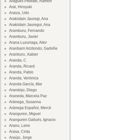
Aragüés Peleato, Ramón
Arai, Hiroyuki
Araiza, Udo
Arakistain Jauregi, Ana
Arakistain Jauregui, Ana
Aramburu, Fernando
Aramburu, Javier
Arana Luzuriaga, Aitor
Aranbarri Ariztondo, Garbiñe
Aranburu, Xabier
Aranda, C.
Aranda, Ricard
Aranda, Pablo
Aranda, Verònica
Aranda García, Mar
Arandojo, Diego
Araneda, Marcela Paz
Arànega, Susanna
Arànega Español, Mercè
Aranguren, Miguel
Aranguren Gallués, Ignacio
Arano, Leire
Arasa, Cinta
Araújo, Jorge