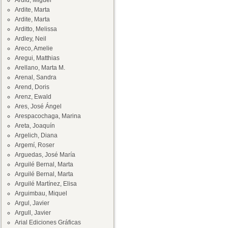
Ardid, Miguel
Ardite, Marta
Ardite, Marta
Arditto, Melissa
Ardley, Neil
Areco, Amelie
Aregui, Matthias
Arellano, Marta M.
Arenal, Sandra
Arend, Doris
Arenz, Ewald
Ares, José Ángel
Arespacochaga, Marina
Areta, Joaquín
Argelich, Diana
Argemí, Roser
Arguedas, José María
Arguilé Bernal, Marta
Arguilé Bernal, Marta
Arguilé Martínez, Elisa
Arguimbau, Miquel
Argul, Javier
Argull, Javier
Arial Ediciones Gráficas