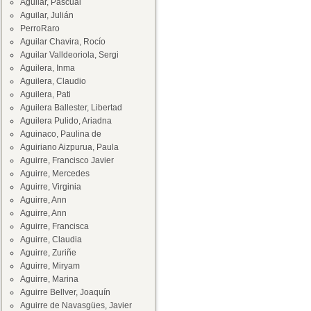
Aguilar, Pascual
Aguilar, Julián
PerroRaro
Aguilar Chavira, Rocío
Aguilar Valldeoriola, Sergi
Aguilera, Inma
Aguilera, Claudio
Aguilera, Pati
Aguilera Ballester, Libertad
Aguilera Pulido, Ariadna
Aguinaco, Paulina de
Aguiriano Aizpurua, Paula
Aguirre, Francisco Javier
Aguirre, Mercedes
Aguirre, Virginia
Aguirre, Ann
Aguirre, Ann
Aguirre, Francisca
Aguirre, Claudia
Aguirre, Zuriñe
Aguirre, Miryam
Aguirre, Marina
Aguirre Bellver, Joaquín
Aguirre de Navasgües, Javier