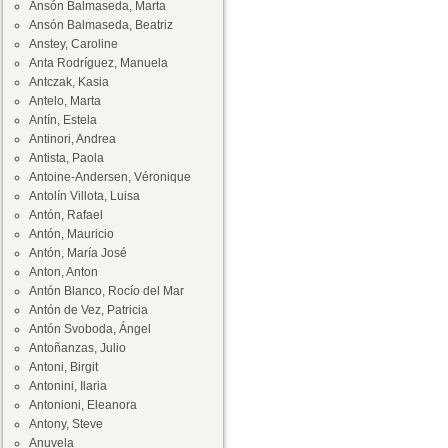
Ansón Balmaseda, Marta
Ansón Balmaseda, Beatriz
Anstey, Caroline
Anta Rodríguez, Manuela
Antczak, Kasia
Antelo, Marta
Antín, Estela
Antinori, Andrea
Antista, Paola
Antoine-Andersen, Véronique
Antolín Villota, Luisa
Antón, Rafael
Antón, Mauricio
Antón, María José
Anton, Anton
Antón Blanco, Rocío del Mar
Antón de Vez, Patricia
Antón Svoboda, Ángel
Antoñanzas, Julio
Antoni, Birgit
Antonini, Ilaria
Antonioni, Eleanora
Antony, Steve
Anuvela