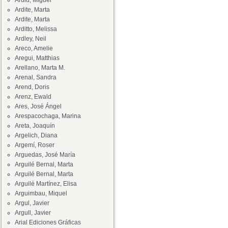
Ardid, Miguel
Ardite, Marta
Ardite, Marta
Arditto, Melissa
Ardley, Neil
Areco, Amelie
Aregui, Matthias
Arellano, Marta M.
Arenal, Sandra
Arend, Doris
Arenz, Ewald
Ares, José Ángel
Arespacochaga, Marina
Areta, Joaquín
Argelich, Diana
Argemí, Roser
Arguedas, José María
Arguilé Bernal, Marta
Arguilé Bernal, Marta
Arguilé Martínez, Elisa
Arguimbau, Miquel
Argul, Javier
Argull, Javier
Arial Ediciones Gráficas