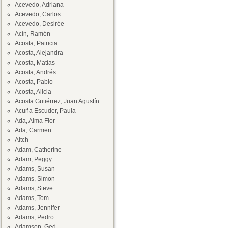
Acevedo, Adriana
Acevedo, Carlos
Acevedo, Desirée
Acín, Ramón
Acosta, Patricia
Acosta, Alejandra
Acosta, Matías
Acosta, Andrés
Acosta, Pablo
Acosta, Alicia
Acosta Gutiérrez, Juan Agustín
Acuña Escuder, Paula
Ada, Alma Flor
Ada, Carmen
Aitch
Adam, Catherine
Adam, Peggy
Adams, Susan
Adams, Simon
Adams, Steve
Adams, Tom
Adams, Jennifer
Adams, Pedro
Adamson, Ged