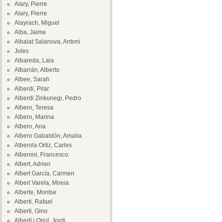
Alary, Pierre
Alary, Pierre
Alayrach, Miguel
Alba, Jaime
Albalat Salanova, Antoni
Joles
Albareda, Laia
Albarrán, Alberto
Albee, Sarah
Alberdi, Pilar
Alberdi Zinkunegi, Pedro
Albero, Teresa
Albero, Marina
Albero, Ana
Albero Gabaldón, Amalia
Alberola Ortiz, Carles
Alberoni, Francesco
Albert, Adrien
Albert García, Carmen
Albert Varela, Mireia
Alberte, Montse
Alberti, Rafael
Alberti, Gino
Albertí i Oriol, Jordi