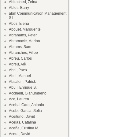
Abirached, Zeina
Ablett, Barry
abm Communication Management
S.L.
Abós, Elena
Abouet, Marguerite
Abrahams, Peter
Abramovic, Marina
Abrams, Sam
Abranches, Filipe
Abreu, Carlos
Abreu, Alê
Abril, Paco
Abril, Manuel
Absalon, Patrick
Abulí, Enrique S.
Accinelli, Gianumberto
Ace, Lauren
Acebal Caro, Antonio
Acebo García, Sofía
Aceituno, David
Acelas, Catalina
Aceña, Cristina M.
Acera, David