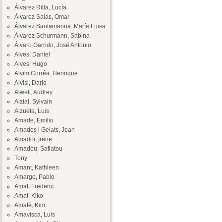
Álvarez Rilla, Lucía
Álvarez Salas, Omar
Álvarez Santamarina, María Luisa
Álvarez Schurmann, Sabina
Álvaro Garrido, José Antonio
Alves, Daniel
Alves, Hugo
Alvim Corrêa, Henrique
Alvisi, Dario
Alwett, Audrey
Alzial, Sylvain
Alzueta, Luis
Amade, Emilio
Amades i Gelats, Joan
Amador, Irene
Amadou, Safiatou
Tony
Amant, Kathleen
Amargo, Pablo
Amat, Frederic
Amat, Kiko
Amate, Kim
Amavisca, Luis