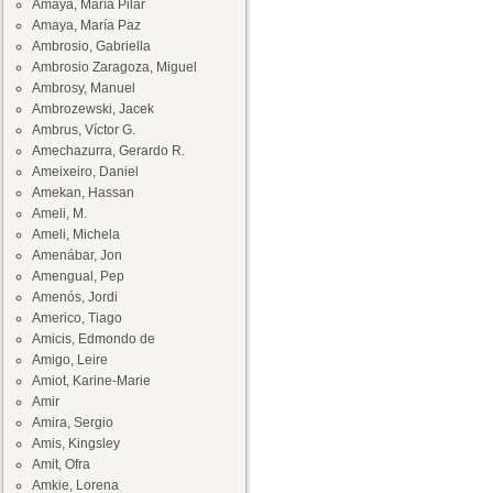
Amaya, María Pilar
Amaya, María Paz
Ambrosio, Gabriella
Ambrosio Zaragoza, Miguel
Ambrosy, Manuel
Ambrozewski, Jacek
Ambrus, Víctor G.
Amechazurra, Gerardo R.
Ameixeiro, Daniel
Amekan, Hassan
Ameli, M.
Ameli, Michela
Amenábar, Jon
Amengual, Pep
Amenós, Jordi
Americo, Tiago
Amicis, Edmondo de
Amigo, Leire
Amiot, Karine-Marie
Amir
Amira, Sergio
Amis, Kingsley
Amit, Ofra
Amkie, Lorena