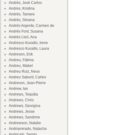
Andrés, José Carlos
Andres, Kristina
Andrés, Tamara
Andrés, Silvana
Andrés Argente, Carmen de
Andrès Font, Susana
Andrés Lleó, Ana
Andresco Kuraitis, Irene
Andresco Kuraitis, Laura
Andreson, Erik
Andreu, Fátima
Andreu, Mabel
Andreu Ruiz, Neus
Andreu Saburit, Carles
Andrevon, Jean-Pierre
Andrew, Ian
Andrews, Tequitia
Andrews, Chris
Andrews, Georgina
Andrews, Jesse
Andrews, Sandrine
Andrewson, Natalie
Andriamirado, Natacha
Andricaín, Sergio