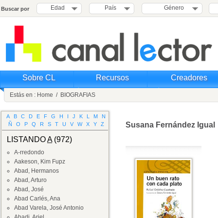
Edad
País
Género
Buscar por
Sobre CL
Recursos
Creadores
Estás en :
Home
/
BIOGRAFIAS
A
B
C
D
E
F
G
H
I
J
K
L
M
N
Susana Fernández Igual
Ñ
O
P
Q
R
S
T
U
V
W
X
Y
Z
LISTANDO
A
(972)
A-rredondo
Aakeson, Kim Fupz
Abad, Hermanos
Abad, Arturo
Abad, José
Abad Carlés, Ana
Abad Varela, José Antonio
Abadi, Ariel