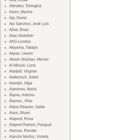
Aira, César
Aitmátov, Tchinghiz
Aizen, Marina
Aja, David
Aja Sánchez, José Luis
Ajhar, Brian
Akar, Abdallah
AKG London
Akiyama, Takayo
Akpan, Uwem
Akram Sha'ban, Mervet
Al-Mousli, Luna
Aladjidi, Virginie
Alafenisch, Salim
Alamán, Olga
Alaminos, María
Álamo, Antonio
Álamos , Pilar
Alane Reason, Sallie
Alani, Ghani
Alapont, Rosa
Alapont Ramon, Pasqual
Alarcao, Renato
Alarcón Muñoz, Violeta