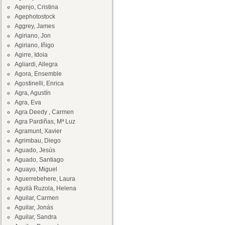
Agenjo, Cristina
Agephotostock
Aggrey, James
Agiriano, Jon
Agiriano, Iñigo
Agirre, Idoia
Agliardi, Allegra
Agora, Ensemble
Agostinelli, Enrica
Agra, Agustín
Agra, Eva
Agra Deedy , Carmen
Agra Pardiñas, Mª Luz
Agramunt, Xavier
Agrimbau, Diego
Aguado, Jesús
Aguado, Santiago
Aguayo, Miguel
Aguerrebehere, Laura
Aguilà Ruzola, Helena
Aguilar, Carmen
Aguilar, Jonás
Aguilar, Sandra