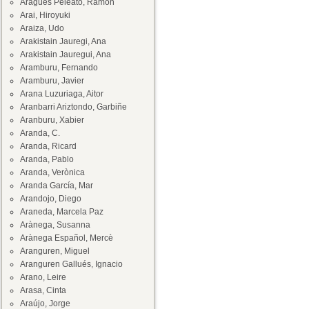
Aragüés Peleato, Ramón
Arai, Hiroyuki
Araiza, Udo
Arakistain Jauregi, Ana
Arakistain Jauregui, Ana
Aramburu, Fernando
Aramburu, Javier
Arana Luzuriaga, Aitor
Aranbarri Ariztondo, Garbiñe
Aranburu, Xabier
Aranda, C.
Aranda, Ricard
Aranda, Pablo
Aranda, Verònica
Aranda García, Mar
Arandojo, Diego
Araneda, Marcela Paz
Arànega, Susanna
Arànega Español, Mercè
Aranguren, Miguel
Aranguren Gallués, Ignacio
Arano, Leire
Arasa, Cinta
Araújo, Jorge