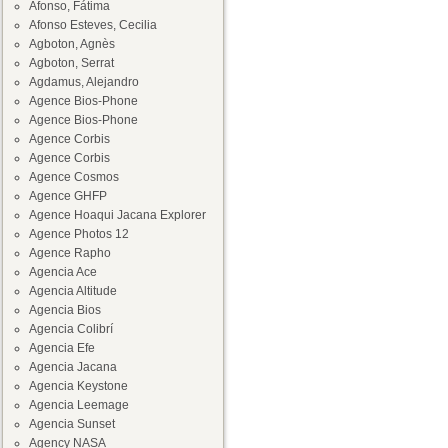
Afonso, Fátima
Afonso Esteves, Cecilia
Agboton, Agnès
Agboton, Serrat
Agdamus, Alejandro
Agence Bios-Phone
Agence Bios-Phone
Agence Corbis
Agence Corbis
Agence Cosmos
Agence GHFP
Agence Hoaqui Jacana Explorer
Agence Photos 12
Agence Rapho
Agencia Ace
Agencia Altitude
Agencia Bios
Agencia Colibrí
Agencia Efe
Agencia Jacana
Agencia Keystone
Agencia Leemage
Agencia Sunset
Agency NASA