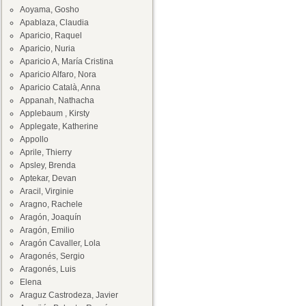
Aoyama, Gosho
Apablaza, Claudia
Aparicio, Raquel
Aparicio, Nuria
Aparicio A, María Cristina
Aparicio Alfaro, Nora
Aparicio Català, Anna
Appanah, Nathacha
Applebaum , Kirsty
Applegate, Katherine
Appollo
Aprile, Thierry
Apsley, Brenda
Aptekar, Devan
Aracil, Virginie
Aragno, Rachele
Aragón, Joaquín
Aragón, Emilio
Aragón Cavaller, Lola
Aragonés, Sergio
Aragonés, Luis
Elena
Araguz Castrodeza, Javier