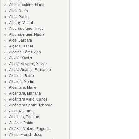
Albesa Valdés, Núria
Albó, Nuria
Albo, Pablo
Albouy, Vicent
Alburquerque, Tiago
Alburquerque, Nádia
Alca, Bárbara
Alçada, Isabel
Alcaina Pérez, Ana
Alcalá, Xavier
Alcalá Navarro, Xavier
Alcalá Suárez, Fernando
Alcalde, Pedro
Alcalde, Merlín
Alcántara, Maite
Alcántara, Mariana
Alcántara Alejo, Carlos
Alcántara Sgarbi, Ricardo
Alcaraz, Aurora
Alcatena, Enrique
Alcázar, Pablo
Alcázar Molero, Eugenia
Alcina Franch, José