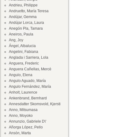
Andrieu, Philippe
Andruetto, María Teresa
Andújar, Gemma
Andújar Lorca, Laura
Anegón Pla, Tamara
Aneiros, Paula
Ang, Joy
Ángel, Albalucia
Angelini, Fabiana
Anglada i Sarriera, Lola
Anguera, Frederic
Anguera Cañellas, Mercè
Angulo, Elena
Angulo Aguado, María
Angulo Fernández, María
Anholt, Laurence
Ankenbrand, Bernhard
Annesdatter Skomsvold, Kjersti
Anno, Mitsumasa
Anno, Moyoko
Annunzio, Gabriele D\'
Añorga López, Pello
Ansón, Marta