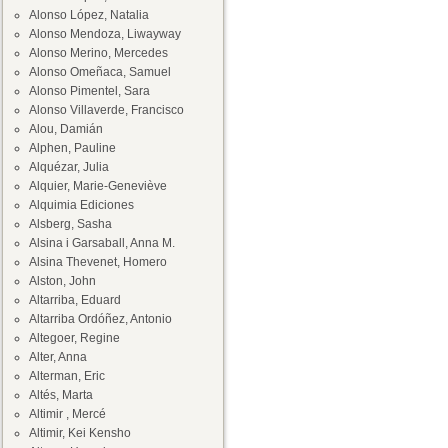
Alonso López, Natalia
Alonso Mendoza, Liwayway
Alonso Merino, Mercedes
Alonso Omeñaca, Samuel
Alonso Pimentel, Sara
Alonso Villaverde, Francisco
Alou, Damián
Alphen, Pauline
Alquézar, Julia
Alquier, Marie-Geneviève
Alquimia Ediciones
Alsberg, Sasha
Alsina i Garsaball, Anna M.
Alsina Thevenet, Homero
Alston, John
Altarriba, Eduard
Altarriba Ordóñez, Antonio
Altegoer, Regine
Alter, Anna
Alterman, Eric
Altés, Marta
Altimir , Mercé
Altimir, Kei Kensho