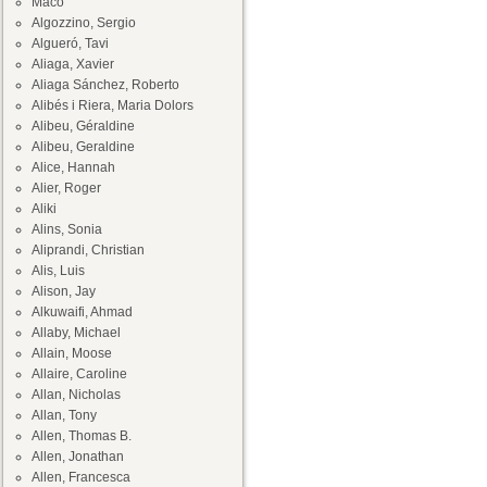
Maco
Algozzino, Sergio
Algueró, Tavi
Aliaga, Xavier
Aliaga Sánchez, Roberto
Alibés i Riera, Maria Dolors
Alibeu, Géraldine
Alibeu, Geraldine
Alice, Hannah
Alier, Roger
Aliki
Alins, Sonia
Aliprandi, Christian
Alis, Luis
Alison, Jay
Alkuwaifi, Ahmad
Allaby, Michael
Allain, Moose
Allaire, Caroline
Allan, Nicholas
Allan, Tony
Allen, Thomas B.
Allen, Jonathan
Allen, Francesca