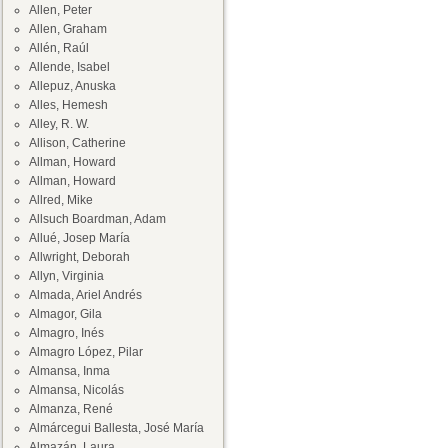
Allen, Peter
Allen, Graham
Allén, Raúl
Allende, Isabel
Allepuz, Anuska
Alles, Hemesh
Alley, R. W.
Allison, Catherine
Allman, Howard
Allman, Howard
Allred, Mike
Allsuch Boardman, Adam
Allué, Josep María
Allwright, Deborah
Allyn, Virginia
Almada, Ariel Andrés
Almagor, Gila
Almagro, Inés
Almagro López, Pilar
Almansa, Inma
Almansa, Nicolás
Almanza, René
Almárcegui Ballesta, José María
Almazán, Laura