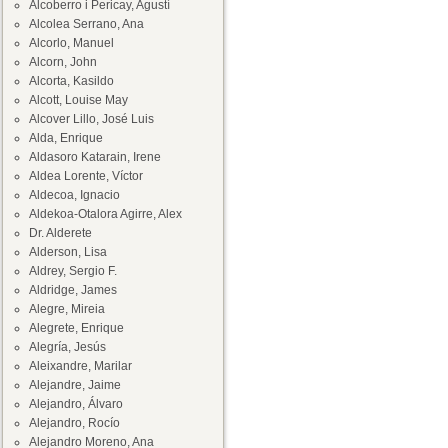
Alcoberro i Pericay, Agustí
Alcolea Serrano, Ana
Alcorlo, Manuel
Alcorn, John
Alcorta, Kasildo
Alcott, Louise May
Alcover Lillo, José Luis
Alda, Enrique
Aldasoro Katarain, Irene
Aldea Lorente, Víctor
Aldecoa, Ignacio
Aldekoa-Otalora Agirre, Alex
Dr. Alderete
Alderson, Lisa
Aldrey, Sergio F.
Aldridge, James
Alegre, Mireia
Alegrete, Enrique
Alegría, Jesús
Aleixandre, Marilar
Alejandre, Jaime
Alejandro, Álvaro
Alejandro, Rocío
Alejandro Moreno, Ana