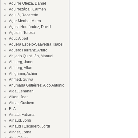
Aguirre Oteiza, Daniel
Aguirrezábal, Carmen
Agulló, Recaredo
Agur Meabe, Miren
Agustí Hernández, David
Agustín, Teresa
Agut, Albert
Agüera Espejo-Saavedra, Isabel
Agüero Herranz, Arturo
Ahijado Quintillán, Manuel
Ahlberg, Janet
Ahlberg, Allan
Ahlgrimm, Achim
Ahmed, Sufiya
Ahumada Gutiérrez, Aldo Antonio
Aida, Lehanan
Aiken, Joan
Aimar, Gustavo
R. A.
Ainatu, Fatrana
Ainaud, Jordi
Ainaud i Escudero, Jordi
Ainger, Lorna