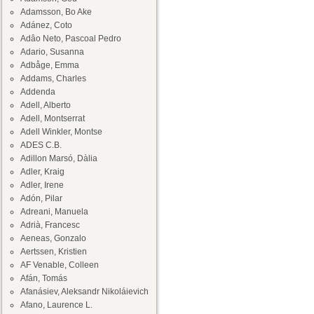
Adamsson, Bo Ake
Adánez, Coto
Adâo Neto, Pascoal Pedro
Adario, Susanna
Adbåge, Emma
Addams, Charles
Addenda
Adell, Alberto
Adell, Montserrat
Adell Winkler, Montse
ADES C.B.
Adillon Marsó, Dàlia
Adler, Kraig
Adler, Irene
Adón, Pilar
Adreani, Manuela
Adrià, Francesc
Aeneas, Gonzalo
Aertssen, Kristien
AF Venable, Colleen
Afán, Tomás
Afanásiev, Aleksandr Nikoláievich
Afano, Laurence L.