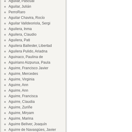
Aguilar, Pascual
Aguilar, Julián
PerroRaro
Aguilar Chavira, Rocío
Aguilar Valldeoriola, Sergi
Aguilera, Inma
Aguilera, Claudio
Aguilera, Pati
Aguilera Ballester, Libertad
Aguilera Pulido, Ariadna
Aguinaco, Paulina de
Aguiriano Aizpurua, Paula
Aguirre, Francisco Javier
Aguirre, Mercedes
Aguirre, Virginia
Aguirre, Ann
Aguirre, Ann
Aguirre, Francisca
Aguirre, Claudia
Aguirre, Zuriñe
Aguirre, Miryam
Aguirre, Marina
Aguirre Bellver, Joaquín
Aguirre de Navasgües, Javier