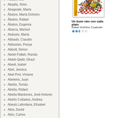
Abadía, Ximo
Abagnale, Maria
Ábalos, María Dolores
Ábalos, Rafael
Un buen rato con cada
Ábalos, Eugenia
plato
Rafael Ordóñez Cuadrado
Abarca, Marisol
Abásolo, María
Abbado, Claudio
Abbasian, Pooya
Abbott, Simon
Abdel-Fattah, Randa
Abdel-Qadir, Ghazi
Abedi, Isabel
Abel, Jessica
Abel Prot, Viviane
Abeleira, Juan
Abella, Tomás
Abella, Rafael
Abella Mardones, José Antonio
Abello Collados, Andrea
Abeyà Lafontana, Elisabet
Abia, David
Abio, Carlos