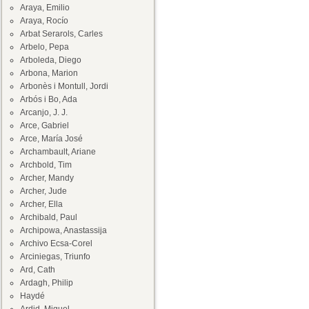
Araya, Emilio
Araya, Rocío
Arbat Serarols, Carles
Arbelo, Pepa
Arboleda, Diego
Arbona, Marion
Arbonès i Montull, Jordi
Arbós i Bo, Ada
Arcanjo, J. J.
Arce, Gabriel
Arce, María José
Archambault, Ariane
Archbold, Tim
Archer, Mandy
Archer, Jude
Archer, Ella
Archibald, Paul
Archipowa, Anastassija
Archivo Ecsa-Corel
Arciniegas, Triunfo
Ard, Cath
Ardagh, Philip
Haydé