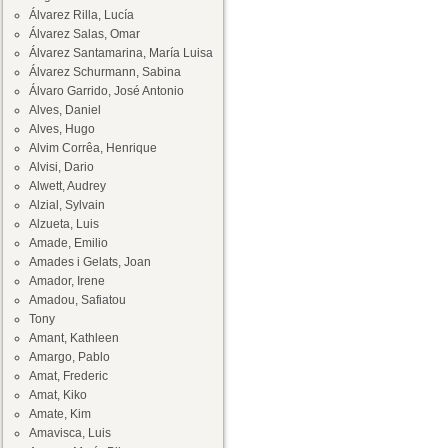
Álvarez Rilla, Lucía
Álvarez Salas, Omar
Álvarez Santamarina, María Luisa
Álvarez Schurmann, Sabina
Álvaro Garrido, José Antonio
Alves, Daniel
Alves, Hugo
Alvim Corrêa, Henrique
Alvisi, Dario
Alwett, Audrey
Alzial, Sylvain
Alzueta, Luis
Amade, Emilio
Amades i Gelats, Joan
Amador, Irene
Amadou, Safiatou
Tony
Amant, Kathleen
Amargo, Pablo
Amat, Frederic
Amat, Kiko
Amate, Kim
Amavisca, Luis