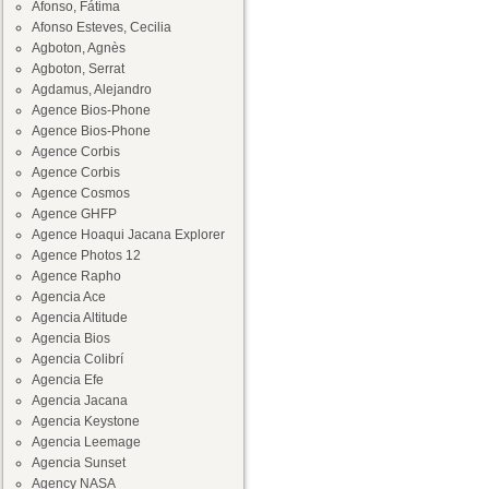
Afonso, Fátima
Afonso Esteves, Cecilia
Agboton, Agnès
Agboton, Serrat
Agdamus, Alejandro
Agence Bios-Phone
Agence Bios-Phone
Agence Corbis
Agence Corbis
Agence Cosmos
Agence GHFP
Agence Hoaqui Jacana Explorer
Agence Photos 12
Agence Rapho
Agencia Ace
Agencia Altitude
Agencia Bios
Agencia Colibrí
Agencia Efe
Agencia Jacana
Agencia Keystone
Agencia Leemage
Agencia Sunset
Agency NASA