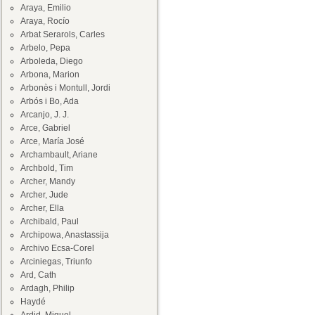
Araya, Emilio
Araya, Rocío
Arbat Serarols, Carles
Arbelo, Pepa
Arboleda, Diego
Arbona, Marion
Arbonès i Montull, Jordi
Arbós i Bo, Ada
Arcanjo, J. J.
Arce, Gabriel
Arce, María José
Archambault, Ariane
Archbold, Tim
Archer, Mandy
Archer, Jude
Archer, Ella
Archibald, Paul
Archipowa, Anastassija
Archivo Ecsa-Corel
Arciniegas, Triunfo
Ard, Cath
Ardagh, Philip
Haydé