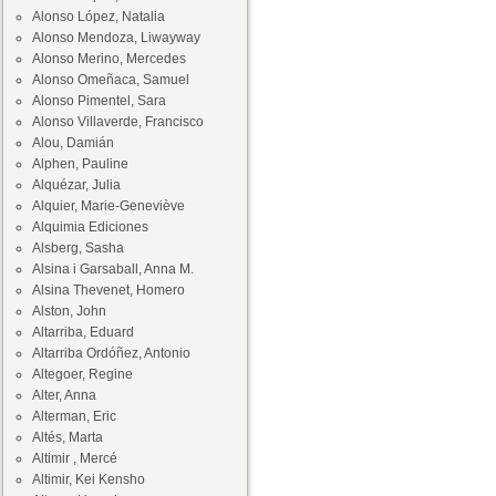
Alonso López, Natalia
Alonso Mendoza, Liwayway
Alonso Merino, Mercedes
Alonso Omeñaca, Samuel
Alonso Pimentel, Sara
Alonso Villaverde, Francisco
Alou, Damián
Alphen, Pauline
Alquézar, Julia
Alquier, Marie-Geneviève
Alquimia Ediciones
Alsberg, Sasha
Alsina i Garsaball, Anna M.
Alsina Thevenet, Homero
Alston, John
Altarriba, Eduard
Altarriba Ordóñez, Antonio
Altegoer, Regine
Alter, Anna
Alterman, Eric
Altés, Marta
Altimir , Mercé
Altimir, Kei Kensho