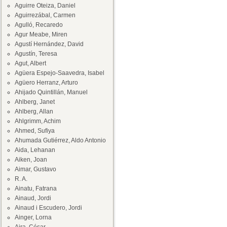
Aguirre Oteiza, Daniel
Aguirrezábal, Carmen
Agulló, Recaredo
Agur Meabe, Miren
Agustí Hernández, David
Agustín, Teresa
Agut, Albert
Agüera Espejo-Saavedra, Isabel
Agüero Herranz, Arturo
Ahijado Quintillán, Manuel
Ahlberg, Janet
Ahlberg, Allan
Ahlgrimm, Achim
Ahmed, Sufiya
Ahumada Gutiérrez, Aldo Antonio
Aida, Lehanan
Aiken, Joan
Aimar, Gustavo
R. A.
Ainatu, Fatrana
Ainaud, Jordi
Ainaud i Escudero, Jordi
Ainger, Lorna