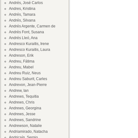
Andrés, José Carlos
Andres, Kristina
Andrés, Tamara
Andrés, Silvana
Andrés Argente, Carmen de
Andrès Font, Susana
Andrés Lleó, Ana
Andresco Kuraitis, Irene
Andresco Kuraitis, Laura
Andreson, Erik
Andreu, Fátima
Andreu, Mabel
Andreu Ruiz, Neus
Andreu Saburit, Carles
Andrevon, Jean-Pierre
Andrew, Ian
Andrews, Tequitia
Andrews, Chris
Andrews, Georgina
Andrews, Jesse
Andrews, Sandrine
Andrewson, Natalie
Andriamirado, Natacha
Andricaín, Sergio