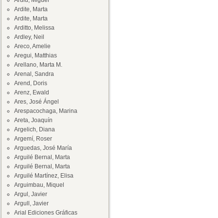
Ardid, Miguel
Ardite, Marta
Ardite, Marta
Arditto, Melissa
Ardley, Neil
Areco, Amelie
Aregui, Matthias
Arellano, Marta M.
Arenal, Sandra
Arend, Doris
Arenz, Ewald
Ares, José Ángel
Arespacochaga, Marina
Areta, Joaquín
Argelich, Diana
Argemí, Roser
Arguedas, José María
Arguilé Bernal, Marta
Arguilé Bernal, Marta
Arguilé Martínez, Elisa
Arguimbau, Miquel
Argul, Javier
Argull, Javier
Arial Ediciones Gráficas