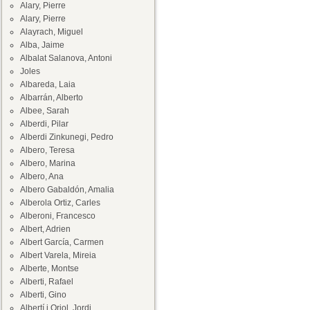
Alary, Pierre
Alary, Pierre
Alayrach, Miguel
Alba, Jaime
Albalat Salanova, Antoni
Joles
Albareda, Laia
Albarrán, Alberto
Albee, Sarah
Alberdi, Pilar
Alberdi Zinkunegi, Pedro
Albero, Teresa
Albero, Marina
Albero, Ana
Albero Gabaldón, Amalia
Alberola Ortiz, Carles
Alberoni, Francesco
Albert, Adrien
Albert García, Carmen
Albert Varela, Mireia
Alberte, Montse
Alberti, Rafael
Alberti, Gino
Albertí i Oriol, Jordi