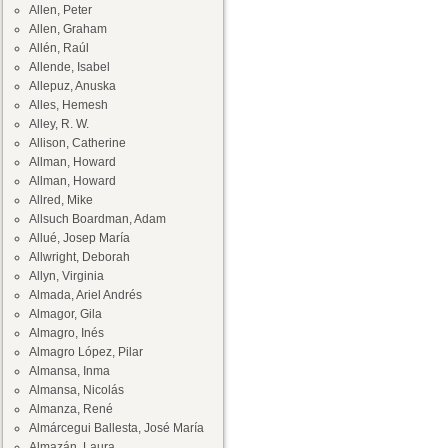
Allen, Peter
Allen, Graham
Allén, Raúl
Allende, Isabel
Allepuz, Anuska
Alles, Hemesh
Alley, R. W.
Allison, Catherine
Allman, Howard
Allman, Howard
Allred, Mike
Allsuch Boardman, Adam
Allué, Josep María
Allwright, Deborah
Allyn, Virginia
Almada, Ariel Andrés
Almagor, Gila
Almagro, Inés
Almagro López, Pilar
Almansa, Inma
Almansa, Nicolás
Almanza, René
Almárcegui Ballesta, José María
Almazán, Laura