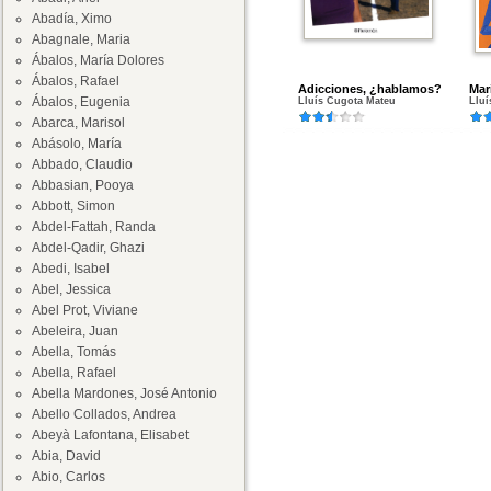
Abadía, Ximo
Abagnale, Maria
Ábalos, María Dolores
Ábalos, Rafael
Adicciones, ¿hablamos?
Mar
Ábalos, Eugenia
Lluís Cugota Mateu
Lluí
Abarca, Marisol
Abásolo, María
Abbado, Claudio
Abbasian, Pooya
Abbott, Simon
Abdel-Fattah, Randa
Abdel-Qadir, Ghazi
Abedi, Isabel
Abel, Jessica
Abel Prot, Viviane
Abeleira, Juan
Abella, Tomás
Abella, Rafael
Abella Mardones, José Antonio
Abello Collados, Andrea
Abeyà Lafontana, Elisabet
Abia, David
Abio, Carlos