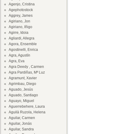
Agenjo, Cristina
Agephotostock
Aggrey, James
Agiriano, Jon
Agiriano, Iñigo
Agirre, Idoia
Agliardi, Allegra
Agora, Ensemble
Agostinelli, Enrica
Agra, Agustín
Agra, Eva
Agra Deedy , Carmen
Agra Pardiñas, Mª Luz
Agramunt, Xavier
Agrimbau, Diego
Aguado, Jesús
Aguado, Santiago
Aguayo, Miguel
Aguerrebehere, Laura
Aguilà Ruzola, Helena
Aguilar, Carmen
Aguilar, Jonás
Aguilar, Sandra