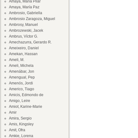
Amaya, María Pilar
Amaya, María Paz
Ambrosio, Gabriella
Ambrosio Zaragoza, Miguel
Ambrosy, Manuel
Ambrozewski, Jacek
Ambrus, Víctor G.
Amechazurra, Gerardo R.
Ameixeiro, Daniel
Amekan, Hassan
Ameli, M.
Ameli, Michela
Amenábar, Jon
Amengual, Pep
Amenós, Jordi
Americo, Tiago
Amicis, Edmondo de
Amigo, Leire
Amiot, Karine-Marie
Amir
Amira, Sergio
Amis, Kingsley
Amit, Ofra
Amkie, Lorena