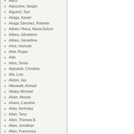
Maco
Algozzino, Sergio
Algueró, Tavi
Aliaga, Xavier
Aliaga Sánchez, Roberto
Alibés i Riera, Maria Dolors
Alibeu, Géraldine
Alibeu, Geraldine
Alice, Hannah
Alier, Roger
Aliki
Alins, Sonia
Aliprandi, Christian
Alis, Luis
Alison, Jay
Alkuwaifi, Ahmad
Allaby, Michael
Allain, Moose
Allaire, Caroline
Allan, Nicholas
Allan, Tony
Allen, Thomas B.
Allen, Jonathan
Allen, Francesca