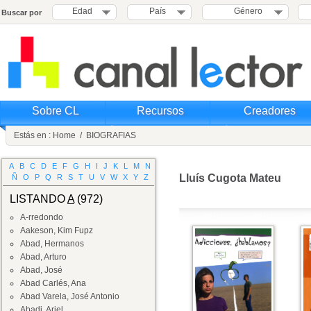
Edad
País
Género
Buscar por
Sobre CL
Recursos
Creadores
Estás en :
Home
/
BIOGRAFIAS
A
B
C
D
E
F
G
H
I
J
K
L
M
N
Lluís Cugota Mateu
Ñ
O
P
Q
R
S
T
U
V
W
X
Y
Z
LISTANDO
A
(972)
A-rredondo
Aakeson, Kim Fupz
Abad, Hermanos
Abad, Arturo
Abad, José
Abad Carlés, Ana
Abad Varela, José Antonio
Abadi, Ariel