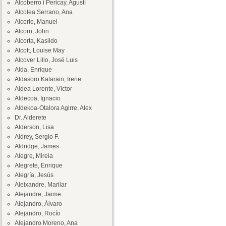
Alcoberro i Pericay, Agustí
Alcolea Serrano, Ana
Alcorlo, Manuel
Alcorn, John
Alcorta, Kasildo
Alcott, Louise May
Alcover Lillo, José Luis
Alda, Enrique
Aldasoro Katarain, Irene
Aldea Lorente, Víctor
Aldecoa, Ignacio
Aldekoa-Otalora Agirre, Alex
Dr. Alderete
Alderson, Lisa
Aldrey, Sergio F.
Aldridge, James
Alegre, Mireia
Alegrete, Enrique
Alegría, Jesús
Aleixandre, Marilar
Alejandre, Jaime
Alejandro, Álvaro
Alejandro, Rocío
Alejandro Moreno, Ana