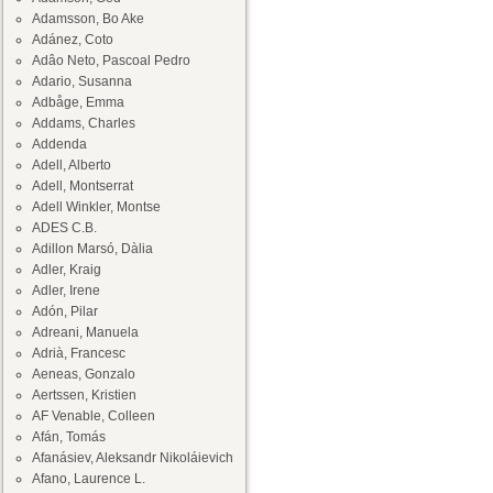
Adamsson, Bo Ake
Adánez, Coto
Adâo Neto, Pascoal Pedro
Adario, Susanna
Adbåge, Emma
Addams, Charles
Addenda
Adell, Alberto
Adell, Montserrat
Adell Winkler, Montse
ADES C.B.
Adillon Marsó, Dàlia
Adler, Kraig
Adler, Irene
Adón, Pilar
Adreani, Manuela
Adrià, Francesc
Aeneas, Gonzalo
Aertssen, Kristien
AF Venable, Colleen
Afán, Tomás
Afanásiev, Aleksandr Nikoláievich
Afano, Laurence L.