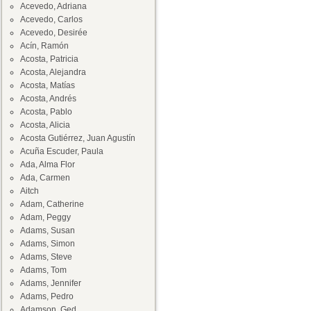
Acevedo, Adriana
Acevedo, Carlos
Acevedo, Desirée
Acín, Ramón
Acosta, Patricia
Acosta, Alejandra
Acosta, Matías
Acosta, Andrés
Acosta, Pablo
Acosta, Alicia
Acosta Gutiérrez, Juan Agustín
Acuña Escuder, Paula
Ada, Alma Flor
Ada, Carmen
Aitch
Adam, Catherine
Adam, Peggy
Adams, Susan
Adams, Simon
Adams, Steve
Adams, Tom
Adams, Jennifer
Adams, Pedro
Adamson, Ged