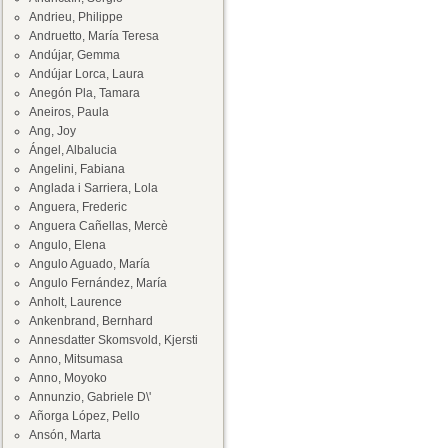
Andrieu, Philippe
Andruetto, María Teresa
Andújar, Gemma
Andújar Lorca, Laura
Anegón Pla, Tamara
Aneiros, Paula
Ang, Joy
Ángel, Albalucia
Angelini, Fabiana
Anglada i Sarriera, Lola
Anguera, Frederic
Anguera Cañellas, Mercè
Angulo, Elena
Angulo Aguado, María
Angulo Fernández, María
Anholt, Laurence
Ankenbrand, Bernhard
Annesdatter Skomsvold, Kjersti
Anno, Mitsumasa
Anno, Moyoko
Annunzio, Gabriele D\'
Añorga López, Pello
Ansón, Marta