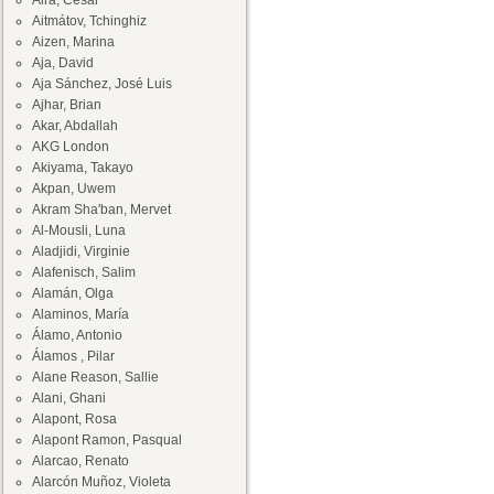
Aira, César
Aitmátov, Tchinghiz
Aizen, Marina
Aja, David
Aja Sánchez, José Luis
Ajhar, Brian
Akar, Abdallah
AKG London
Akiyama, Takayo
Akpan, Uwem
Akram Sha'ban, Mervet
Al-Mousli, Luna
Aladjidi, Virginie
Alafenisch, Salim
Alamán, Olga
Alaminos, María
Álamo, Antonio
Álamos , Pilar
Alane Reason, Sallie
Alani, Ghani
Alapont, Rosa
Alapont Ramon, Pasqual
Alarcao, Renato
Alarcón Muñoz, Violeta