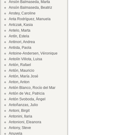
Ansón Balmaseda, Marta
Ansón Balmaseda, Beatriz
Anstey, Caroline
Anta Rodríguez, Manuela
Antczak, Kasia
Antelo, Marta
Antín, Estela
Antinori, Andrea
Antista, Paola
Antoine-Andersen, Véronique
Antolín Villota, Luisa
Antón, Rafael
Antón, Mauricio
Antón, María José
Anton, Anton
Antón Blanco, Rocío del Mar
Antón de Vez, Patricia
Antón Svoboda, Ángel
Antoñanzas, Julio
Antoni, Birgit
Antonini, Ilaria
Antonioni, Eleanora
Antony, Steve
Anuvela