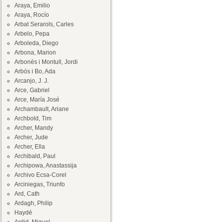
Araya, Emilio
Araya, Rocío
Arbat Serarols, Carles
Arbelo, Pepa
Arboleda, Diego
Arbona, Marion
Arbonès i Montull, Jordi
Arbós i Bo, Ada
Arcanjo, J. J.
Arce, Gabriel
Arce, María José
Archambault, Ariane
Archbold, Tim
Archer, Mandy
Archer, Jude
Archer, Ella
Archibald, Paul
Archipowa, Anastassija
Archivo Ecsa-Corel
Arciniegas, Triunfo
Ard, Cath
Ardagh, Philip
Haydé