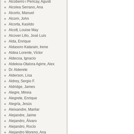
Alcoberro i Pericay, Agustí
Alcolea Serrano, Ana
Alcorlo, Manuel
Alcorn, John
Alcorta, Kasildo
Alcott, Louise May
Alcover Lillo, José Luis
Alda, Enrique
Aldasoro Katarain, Irene
Aldea Lorente, Víctor
Aldecoa, Ignacio
Aldekoa-Otalora Agirre, Alex
Dr. Alderete
Alderson, Lisa
Aldrey, Sergio F.
Aldridge, James
Alegre, Mireia
Alegrete, Enrique
Alegría, Jesús
Aleixandre, Marilar
Alejandre, Jaime
Alejandro, Álvaro
Alejandro, Rocío
Alejandro Moreno, Ana