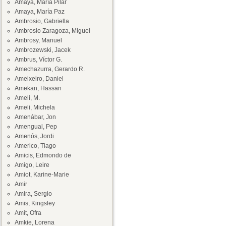
Amaya, María Pilar
Amaya, María Paz
Ambrosio, Gabriella
Ambrosio Zaragoza, Miguel
Ambrosy, Manuel
Ambrozewski, Jacek
Ambrus, Víctor G.
Amechazurra, Gerardo R.
Ameixeiro, Daniel
Amekan, Hassan
Ameli, M.
Ameli, Michela
Amenábar, Jon
Amengual, Pep
Amenós, Jordi
Americo, Tiago
Amicis, Edmondo de
Amigo, Leire
Amiot, Karine-Marie
Amir
Amira, Sergio
Amis, Kingsley
Amit, Ofra
Amkie, Lorena