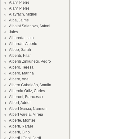
Alary, Pierre
Alary, Pierre
Alayrach, Miguel
Alba, Jaime
Albalat Salanova, Antoni
Joles
Albareda, Laia
Albarrán, Alberto
Albee, Sarah
Alberdi, Pilar
Alberdi Zinkunegi, Pedro
Albero, Teresa
Albero, Marina
Albero, Ana
Albero Gabaldón, Amalia
Alberola Ortiz, Carles
Alberoni, Francesco
Albert, Adrien
Albert García, Carmen
Albert Varela, Mireia
Alberte, Montse
Alberti, Rafael
Alberti, Gino
Albertí i Oriol, Jordi