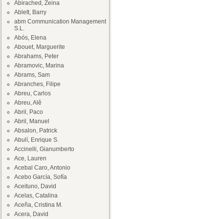
Abirached, Zeina
Ablett, Barry
abm Communication Management
S.L.
Abós, Elena
Abouet, Marguerite
Abrahams, Peter
Abramovic, Marina
Abrams, Sam
Abranches, Filipe
Abreu, Carlos
Abreu, Alê
Abril, Paco
Abril, Manuel
Absalon, Patrick
Abulí, Enrique S.
Accinelli, Gianumberto
Ace, Lauren
Acebal Caro, Antonio
Acebo García, Sofía
Aceituno, David
Acelas, Catalina
Aceña, Cristina M.
Acera, David