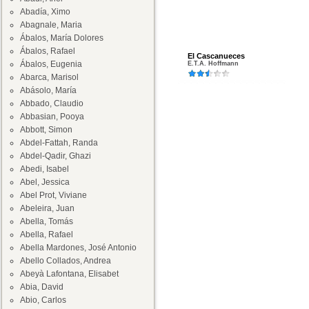
Abadía, Ximo
Abagnale, Maria
Ábalos, María Dolores
Ábalos, Rafael
El Cascanueces
Ábalos, Eugenia
E.T.A. Hoffmann
Abarca, Marisol
Abásolo, María
Abbado, Claudio
Abbasian, Pooya
Abbott, Simon
Abdel-Fattah, Randa
Abdel-Qadir, Ghazi
Abedi, Isabel
Abel, Jessica
Abel Prot, Viviane
Abeleira, Juan
Abella, Tomás
Abella, Rafael
Abella Mardones, José Antonio
Abello Collados, Andrea
Abeyà Lafontana, Elisabet
Abia, David
Abio, Carlos