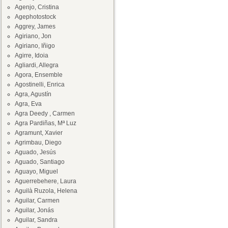
Agenjo, Cristina
Agephotostock
Aggrey, James
Agiriano, Jon
Agiriano, Iñigo
Agirre, Idoia
Agliardi, Allegra
Agora, Ensemble
Agostinelli, Enrica
Agra, Agustín
Agra, Eva
Agra Deedy , Carmen
Agra Pardiñas, Mª Luz
Agramunt, Xavier
Agrimbau, Diego
Aguado, Jesús
Aguado, Santiago
Aguayo, Miguel
Aguerrebehere, Laura
Aguilà Ruzola, Helena
Aguilar, Carmen
Aguilar, Jonás
Aguilar, Sandra