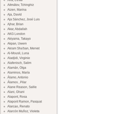
Aira, César
Aitmátov, Tchinghiz
Aizen, Marina
Aja, David
Aja Sánchez, José Luis
Ajhar, Brian
Akar, Abdallah
AKG London
Akiyama, Takayo
Akpan, Uwem
Akram Sha'ban, Mervet
Al-Mousli, Luna
Aladjidi, Virginie
Alafenisch, Salim
Alamán, Olga
Alaminos, María
Álamo, Antonio
Álamos , Pilar
Alane Reason, Sallie
Alani, Ghani
Alapont, Rosa
Alapont Ramon, Pasqual
Alarcao, Renato
Alarcón Muñoz, Violeta