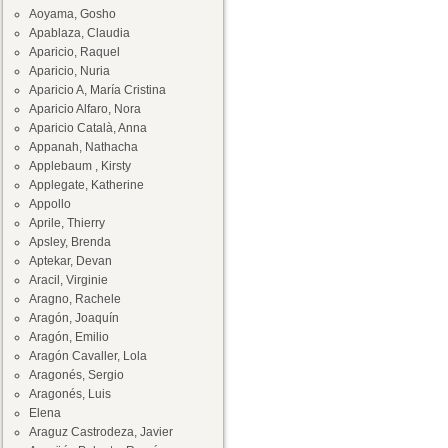
Aoyama, Gosho
Apablaza, Claudia
Aparicio, Raquel
Aparicio, Nuria
Aparicio A, María Cristina
Aparicio Alfaro, Nora
Aparicio Català, Anna
Appanah, Nathacha
Applebaum , Kirsty
Applegate, Katherine
Appollo
Aprile, Thierry
Apsley, Brenda
Aptekar, Devan
Aracil, Virginie
Aragno, Rachele
Aragón, Joaquín
Aragón, Emilio
Aragón Cavaller, Lola
Aragonés, Sergio
Aragonés, Luis
Elena
Araguz Castrodeza, Javier