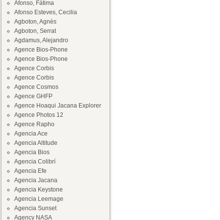
Afonso, Fátima
Afonso Esteves, Cecilia
Agboton, Agnès
Agboton, Serrat
Agdamus, Alejandro
Agence Bios-Phone
Agence Bios-Phone
Agence Corbis
Agence Corbis
Agence Cosmos
Agence GHFP
Agence Hoaqui Jacana Explorer
Agence Photos 12
Agence Rapho
Agencia Ace
Agencia Altitude
Agencia Bios
Agencia Colibrí
Agencia Efe
Agencia Jacana
Agencia Keystone
Agencia Leemage
Agencia Sunset
Agency NASA