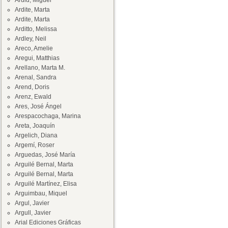
Ardid, Miguel
Ardite, Marta
Ardite, Marta
Arditto, Melissa
Ardley, Neil
Areco, Amelie
Aregui, Matthias
Arellano, Marta M.
Arenal, Sandra
Arend, Doris
Arenz, Ewald
Ares, José Ángel
Arespacochaga, Marina
Areta, Joaquín
Argelich, Diana
Argemí, Roser
Arguedas, José María
Arguilé Bernal, Marta
Arguilé Bernal, Marta
Arguilé Martínez, Elisa
Arguimbau, Miquel
Argul, Javier
Argull, Javier
Arial Ediciones Gráficas