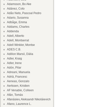
Adamsson, Bo Ake
Adánez, Coto
Adâo Neto, Pascoal Pedro
Adario, Susanna
Adbåge, Emma
Addams, Charles
Addenda
Adell, Alberto
Adell, Montserrat
Adell Winkler, Montse
ADES C.B.
Adillon Marsó, Dàlia
Adler, Kraig
Adler, Irene
Adón, Pilar
Adreani, Manuela
Adrià, Francesc
Aeneas, Gonzalo
Aertssen, Kristien
AF Venable, Colleen
Afán, Tomás
Afanásiev, Aleksandr Nikoláievich
Afano, Laurence L.