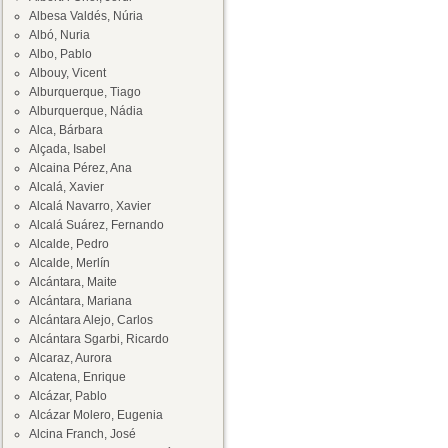
Albesa Valdés, Núria
Albó, Nuria
Albo, Pablo
Albouy, Vicent
Alburquerque, Tiago
Alburquerque, Nádia
Alca, Bárbara
Alçada, Isabel
Alcaina Pérez, Ana
Alcalá, Xavier
Alcalá Navarro, Xavier
Alcalá Suárez, Fernando
Alcalde, Pedro
Alcalde, Merlín
Alcántara, Maite
Alcántara, Mariana
Alcántara Alejo, Carlos
Alcántara Sgarbi, Ricardo
Alcaraz, Aurora
Alcatena, Enrique
Alcázar, Pablo
Alcázar Molero, Eugenia
Alcina Franch, José