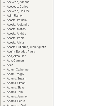
Acevedo, Adriana
Acevedo, Carlos
Acevedo, Desirée
Acín, Ramón
Acosta, Patricia
Acosta, Alejandra
Acosta, Matías
Acosta, Andrés
Acosta, Pablo
Acosta, Alicia
Acosta Gutiérrez, Juan Agustín
Acuña Escuder, Paula
Ada, Alma Flor
Ada, Carmen
Aitch
Adam, Catherine
Adam, Peggy
Adams, Susan
Adams, Simon
Adams, Steve
Adams, Tom
Adams, Jennifer
Adams, Pedro
Adamson, Ged