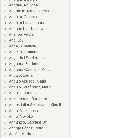
Andrieu, Philippe
Andruetto, María Teresa
Andújar, Gemma
Andújar Lorca, Laura
Anegón Pla, Tamara
Aneiros, Paula
Ang, Joy
Ángel, Albalucia
Angelini, Fabiana
Anglada i Sarriera, Lola
Anguera, Frederic
Anguera Cañellas, Mercè
Angulo, Elena
Angulo Aguado, María
Angulo Fernández, María
Anholt, Laurence
Ankenbrand, Bernhard
Annesdatter Skomsvold, Kjersti
Anno, Mitsumasa
Anno, Moyoko
Annunzio, Gabriele D\'
Añorga López, Pello
Ansón, Marta