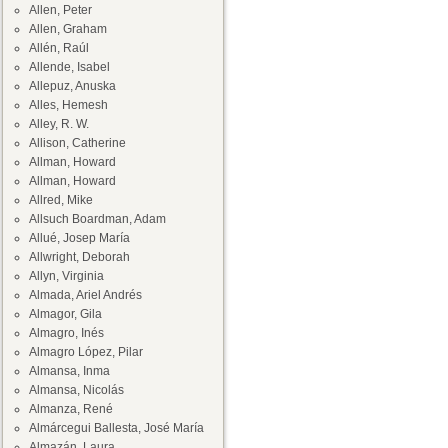
Allen, Peter
Allen, Graham
Allén, Raúl
Allende, Isabel
Allepuz, Anuska
Alles, Hemesh
Alley, R. W.
Allison, Catherine
Allman, Howard
Allman, Howard
Allred, Mike
Allsuch Boardman, Adam
Allué, Josep María
Allwright, Deborah
Allyn, Virginia
Almada, Ariel Andrés
Almagor, Gila
Almagro, Inés
Almagro López, Pilar
Almansa, Inma
Almansa, Nicolás
Almanza, René
Almárcegui Ballesta, José María
Almazán, Laura