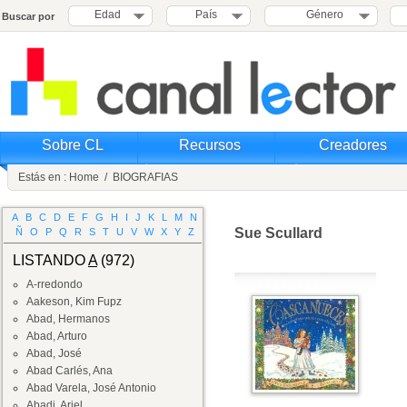
Edad
País
Género
Buscar por
Sobre CL
Recursos
Creadores
Estás en :
Home
/
BIOGRAFIAS
A
B
C
D
E
F
G
H
I
J
K
L
M
N
Sue Scullard
Ñ
O
P
Q
R
S
T
U
V
W
X
Y
Z
LISTANDO
A
(972)
A-rredondo
Aakeson, Kim Fupz
Abad, Hermanos
Abad, Arturo
Abad, José
Abad Carlés, Ana
Abad Varela, José Antonio
Abadi, Ariel