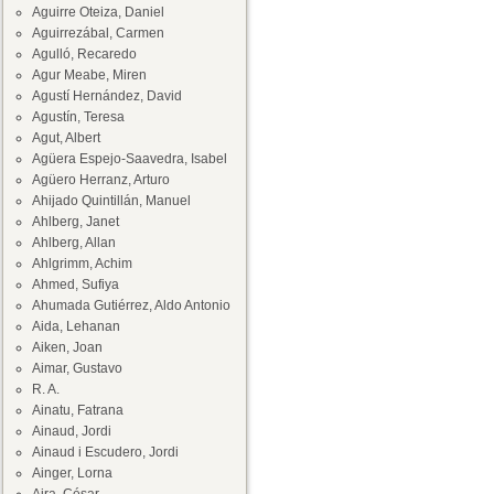
Aguirre Oteiza, Daniel
Aguirrezábal, Carmen
Agulló, Recaredo
Agur Meabe, Miren
Agustí Hernández, David
Agustín, Teresa
Agut, Albert
Agüera Espejo-Saavedra, Isabel
Agüero Herranz, Arturo
Ahijado Quintillán, Manuel
Ahlberg, Janet
Ahlberg, Allan
Ahlgrimm, Achim
Ahmed, Sufiya
Ahumada Gutiérrez, Aldo Antonio
Aida, Lehanan
Aiken, Joan
Aimar, Gustavo
R. A.
Ainatu, Fatrana
Ainaud, Jordi
Ainaud i Escudero, Jordi
Ainger, Lorna