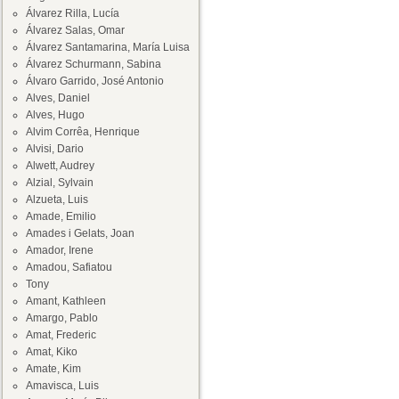
Álvarez Rilla, Lucía
Álvarez Salas, Omar
Álvarez Santamarina, María Luisa
Álvarez Schurmann, Sabina
Álvaro Garrido, José Antonio
Alves, Daniel
Alves, Hugo
Alvim Corrêa, Henrique
Alvisi, Dario
Alwett, Audrey
Alzial, Sylvain
Alzueta, Luis
Amade, Emilio
Amades i Gelats, Joan
Amador, Irene
Amadou, Safiatou
Tony
Amant, Kathleen
Amargo, Pablo
Amat, Frederic
Amat, Kiko
Amate, Kim
Amavisca, Luis