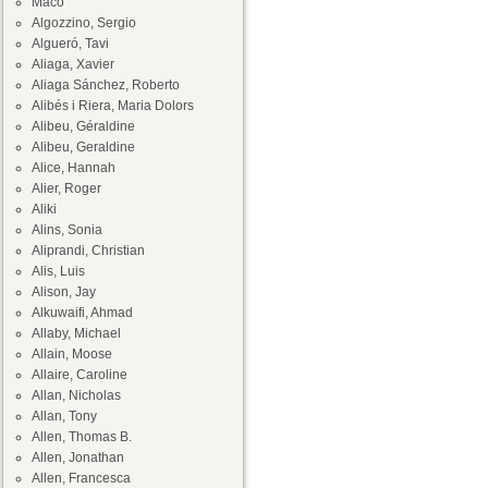
Maco
Algozzino, Sergio
Algueró, Tavi
Aliaga, Xavier
Aliaga Sánchez, Roberto
Alibés i Riera, Maria Dolors
Alibeu, Géraldine
Alibeu, Geraldine
Alice, Hannah
Alier, Roger
Aliki
Alins, Sonia
Aliprandi, Christian
Alis, Luis
Alison, Jay
Alkuwaifi, Ahmad
Allaby, Michael
Allain, Moose
Allaire, Caroline
Allan, Nicholas
Allan, Tony
Allen, Thomas B.
Allen, Jonathan
Allen, Francesca