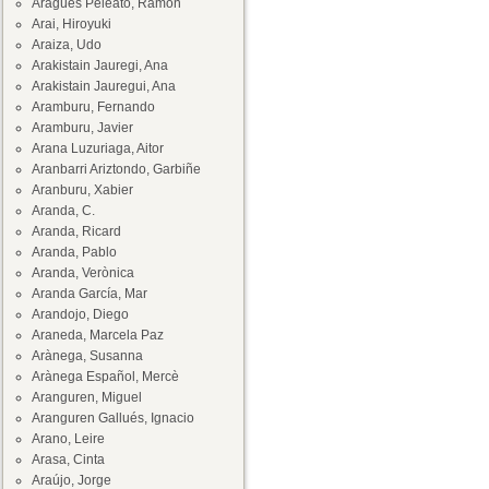
Aragüés Peleato, Ramón
Arai, Hiroyuki
Araiza, Udo
Arakistain Jauregi, Ana
Arakistain Jauregui, Ana
Aramburu, Fernando
Aramburu, Javier
Arana Luzuriaga, Aitor
Aranbarri Ariztondo, Garbiñe
Aranburu, Xabier
Aranda, C.
Aranda, Ricard
Aranda, Pablo
Aranda, Verònica
Aranda García, Mar
Arandojo, Diego
Araneda, Marcela Paz
Arànega, Susanna
Arànega Español, Mercè
Aranguren, Miguel
Aranguren Gallués, Ignacio
Arano, Leire
Arasa, Cinta
Araújo, Jorge