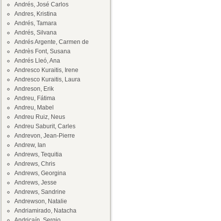
Andrés, José Carlos
Andres, Kristina
Andrés, Tamara
Andrés, Silvana
Andrés Argente, Carmen de
Andrès Font, Susana
Andrés Lleó, Ana
Andresco Kuraitis, Irene
Andresco Kuraitis, Laura
Andreson, Erik
Andreu, Fátima
Andreu, Mabel
Andreu Ruiz, Neus
Andreu Saburit, Carles
Andrevon, Jean-Pierre
Andrew, Ian
Andrews, Tequitia
Andrews, Chris
Andrews, Georgina
Andrews, Jesse
Andrews, Sandrine
Andrewson, Natalie
Andriamirado, Natacha
Andricaín, Sergio