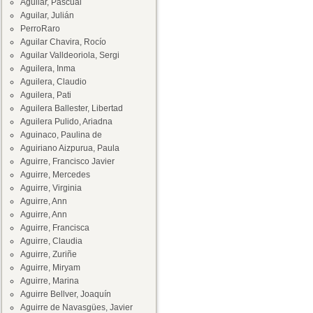
Aguilar, Pascual
Aguilar, Julián
PerroRaro
Aguilar Chavira, Rocío
Aguilar Valldeoriola, Sergi
Aguilera, Inma
Aguilera, Claudio
Aguilera, Pati
Aguilera Ballester, Libertad
Aguilera Pulido, Ariadna
Aguinaco, Paulina de
Aguiriano Aizpurua, Paula
Aguirre, Francisco Javier
Aguirre, Mercedes
Aguirre, Virginia
Aguirre, Ann
Aguirre, Ann
Aguirre, Francisca
Aguirre, Claudia
Aguirre, Zuriñe
Aguirre, Miryam
Aguirre, Marina
Aguirre Bellver, Joaquín
Aguirre de Navasgües, Javier