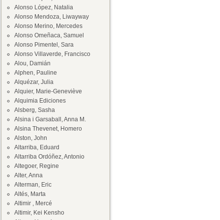
Alonso López, Natalia
Alonso Mendoza, Liwayway
Alonso Merino, Mercedes
Alonso Omeñaca, Samuel
Alonso Pimentel, Sara
Alonso Villaverde, Francisco
Alou, Damián
Alphen, Pauline
Alquézar, Julia
Alquier, Marie-Geneviève
Alquimia Ediciones
Alsberg, Sasha
Alsina i Garsaball, Anna M.
Alsina Thevenet, Homero
Alston, John
Altarriba, Eduard
Altarriba Ordóñez, Antonio
Altegoer, Regine
Alter, Anna
Alterman, Eric
Altés, Marta
Altimir , Mercé
Altimir, Kei Kensho