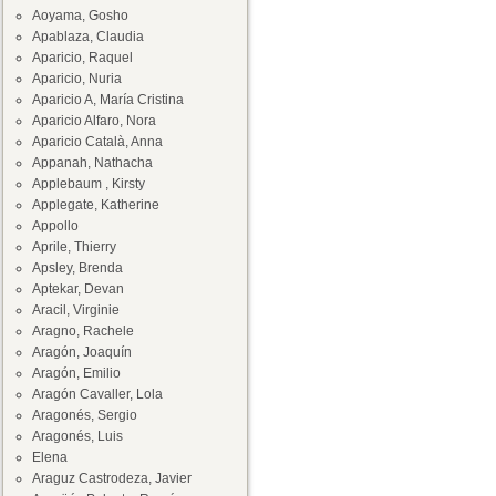
Aoyama, Gosho
Apablaza, Claudia
Aparicio, Raquel
Aparicio, Nuria
Aparicio A, María Cristina
Aparicio Alfaro, Nora
Aparicio Català, Anna
Appanah, Nathacha
Applebaum , Kirsty
Applegate, Katherine
Appollo
Aprile, Thierry
Apsley, Brenda
Aptekar, Devan
Aracil, Virginie
Aragno, Rachele
Aragón, Joaquín
Aragón, Emilio
Aragón Cavaller, Lola
Aragonés, Sergio
Aragonés, Luis
Elena
Araguz Castrodeza, Javier