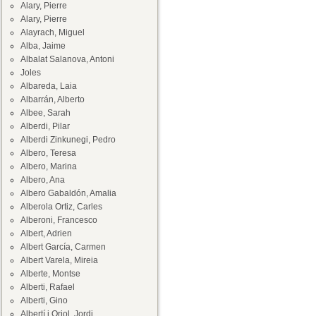
Alary, Pierre
Alary, Pierre
Alayrach, Miguel
Alba, Jaime
Albalat Salanova, Antoni
Joles
Albareda, Laia
Albarrán, Alberto
Albee, Sarah
Alberdi, Pilar
Alberdi Zinkunegi, Pedro
Albero, Teresa
Albero, Marina
Albero, Ana
Albero Gabaldón, Amalia
Alberola Ortiz, Carles
Alberoni, Francesco
Albert, Adrien
Albert García, Carmen
Albert Varela, Mireia
Alberte, Montse
Alberti, Rafael
Alberti, Gino
Albertí i Oriol, Jordi