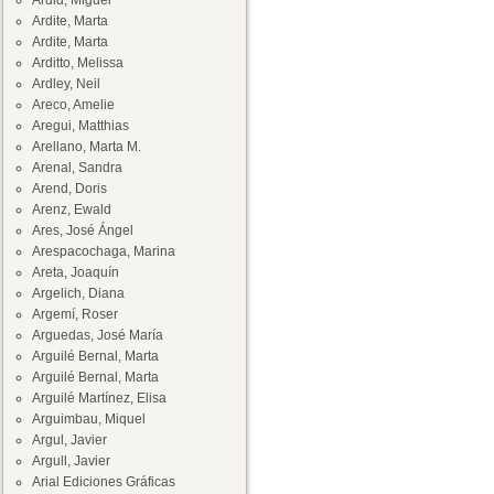
Ardid, Miguel
Ardite, Marta
Ardite, Marta
Arditto, Melissa
Ardley, Neil
Areco, Amelie
Aregui, Matthias
Arellano, Marta M.
Arenal, Sandra
Arend, Doris
Arenz, Ewald
Ares, José Ángel
Arespacochaga, Marina
Areta, Joaquín
Argelich, Diana
Argemí, Roser
Arguedas, José María
Arguilé Bernal, Marta
Arguilé Bernal, Marta
Arguilé Martínez, Elisa
Arguimbau, Miquel
Argul, Javier
Argull, Javier
Arial Ediciones Gráficas