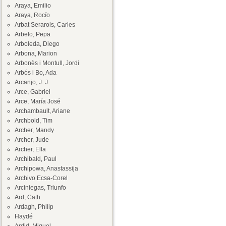
Araya, Emilio
Araya, Rocío
Arbat Serarols, Carles
Arbelo, Pepa
Arboleda, Diego
Arbona, Marion
Arbonès i Montull, Jordi
Arbós i Bo, Ada
Arcanjo, J. J.
Arce, Gabriel
Arce, María José
Archambault, Ariane
Archbold, Tim
Archer, Mandy
Archer, Jude
Archer, Ella
Archibald, Paul
Archipowa, Anastassija
Archivo Ecsa-Corel
Arciniegas, Triunfo
Ard, Cath
Ardagh, Philip
Haydé