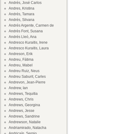
Andrés, José Carlos
Andres, Kristina
Andrés, Tamara
Andrés, Silvana
Andrés Argente, Carmen de
Andrès Font, Susana
Andrés Lleó, Ana
Andresco Kuraitis, Irene
Andresco Kuraitis, Laura
Andreson, Erik
Andreu, Fátima
Andreu, Mabel
Andreu Ruiz, Neus
Andreu Saburit, Carles
Andrevon, Jean-Pierre
Andrew, Ian
Andrews, Tequitia
Andrews, Chris
Andrews, Georgina
Andrews, Jesse
Andrews, Sandrine
Andrewson, Natalie
Andriamirado, Natacha
Andricaín, Sergio