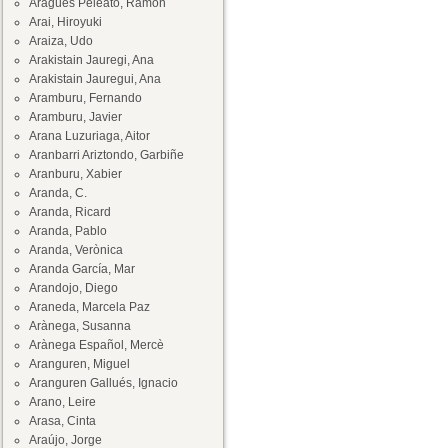
Aragüés Peleato, Ramón
Arai, Hiroyuki
Araiza, Udo
Arakistain Jauregi, Ana
Arakistain Jauregui, Ana
Aramburu, Fernando
Aramburu, Javier
Arana Luzuriaga, Aitor
Aranbarri Ariztondo, Garbiñe
Aranburu, Xabier
Aranda, C.
Aranda, Ricard
Aranda, Pablo
Aranda, Verònica
Aranda García, Mar
Arandojo, Diego
Araneda, Marcela Paz
Arànega, Susanna
Arànega Español, Mercè
Aranguren, Miguel
Aranguren Gallués, Ignacio
Arano, Leire
Arasa, Cinta
Araújo, Jorge