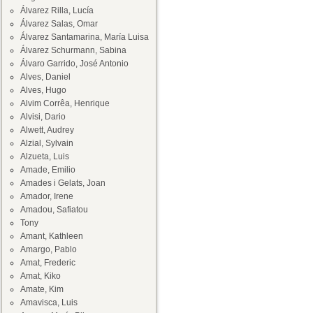
Álvarez Rilla, Lucía
Álvarez Salas, Omar
Álvarez Santamarina, María Luisa
Álvarez Schurmann, Sabina
Álvaro Garrido, José Antonio
Alves, Daniel
Alves, Hugo
Alvim Corrêa, Henrique
Alvisi, Dario
Alwett, Audrey
Alzial, Sylvain
Alzueta, Luis
Amade, Emilio
Amades i Gelats, Joan
Amador, Irene
Amadou, Safiatou
Tony
Amant, Kathleen
Amargo, Pablo
Amat, Frederic
Amat, Kiko
Amate, Kim
Amavisca, Luis