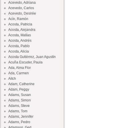
Acevedo, Adriana
Acevedo, Carlos
Acevedo, Desirée
Acín, Ramón
Acosta, Patricia
Acosta, Alejandra
Acosta, Matías
Acosta, Andrés
Acosta, Pablo
Acosta, Alicia
Acosta Gutiérrez, Juan Agustín
Acuña Escuder, Paula
Ada, Alma Flor
Ada, Carmen
Aitch
Adam, Catherine
Adam, Peggy
Adams, Susan
Adams, Simon
Adams, Steve
Adams, Tom
Adams, Jennifer
Adams, Pedro
Adamson, Ged