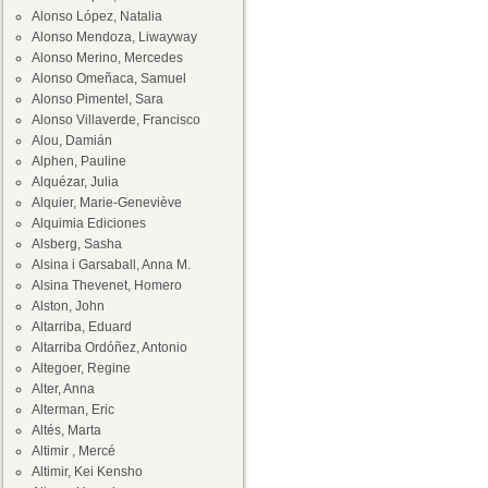
Alonso López, Natalia
Alonso Mendoza, Liwayway
Alonso Merino, Mercedes
Alonso Omeñaca, Samuel
Alonso Pimentel, Sara
Alonso Villaverde, Francisco
Alou, Damián
Alphen, Pauline
Alquézar, Julia
Alquier, Marie-Geneviève
Alquimia Ediciones
Alsberg, Sasha
Alsina i Garsaball, Anna M.
Alsina Thevenet, Homero
Alston, John
Altarriba, Eduard
Altarriba Ordóñez, Antonio
Altegoer, Regine
Alter, Anna
Alterman, Eric
Altés, Marta
Altimir , Mercé
Altimir, Kei Kensho