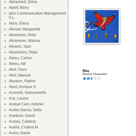
Abirached, Zeina
Ablett, Barry
abm Communication Management
S.L.
Abós, Elena
Abouet, Marguerite
Abrahams, Peter
Abramovic, Marina
Abrams, Sam
Abranches, Filipe
Abreu, Carlos
Abreu, Alê
Abril, Paco
Rita
Rachel Chaundler
Abril, Manuel
Absalon, Patrick
Abulí, Enrique S.
Accinelli, Gianumberto
Ace, Lauren
Acebal Caro, Antonio
Acebo García, Sofía
Aceituno, David
Acelas, Catalina
Aceña, Cristina M.
Acera, David