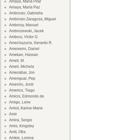
Amaya, María Pilar
Amaya, María Paz
Ambrosio, Gabriella
Ambrosio Zaragoza, Miguel
Ambrosy, Manuel
Ambrozewski, Jacek
Ambrus, Víctor G.
Amechazurra, Gerardo R.
Ameixeiro, Daniel
Amekan, Hassan
Ameli, M.
Ameli, Michela
Amenábar, Jon
Amengual, Pep
Amenós, Jordi
Americo, Tiago
Amicis, Edmondo de
Amigo, Leire
Amiot, Karine-Marie
Amir
Amira, Sergio
Amis, Kingsley
Amit, Ofra
Amkie, Lorena