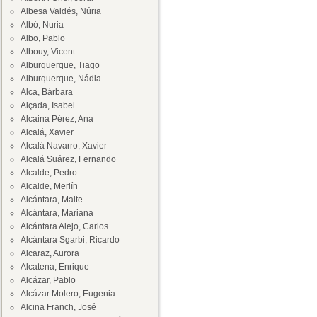
Albesa Valdés, Núria
Albó, Nuria
Albo, Pablo
Albouy, Vicent
Alburquerque, Tiago
Alburquerque, Nádia
Alca, Bárbara
Alçada, Isabel
Alcaina Pérez, Ana
Alcalá, Xavier
Alcalá Navarro, Xavier
Alcalá Suárez, Fernando
Alcalde, Pedro
Alcalde, Merlín
Alcántara, Maite
Alcántara, Mariana
Alcántara Alejo, Carlos
Alcántara Sgarbi, Ricardo
Alcaraz, Aurora
Alcatena, Enrique
Alcázar, Pablo
Alcázar Molero, Eugenia
Alcina Franch, José