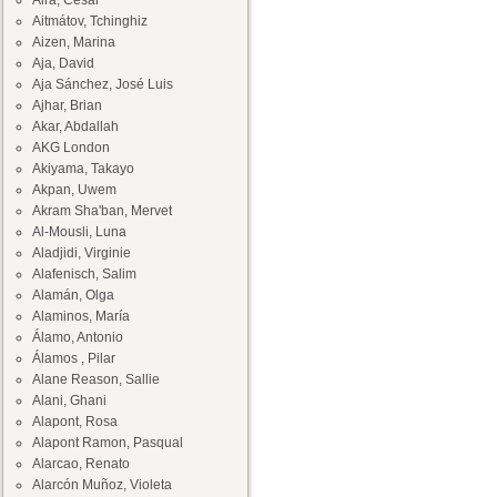
Aira, César
Aitmátov, Tchinghiz
Aizen, Marina
Aja, David
Aja Sánchez, José Luis
Ajhar, Brian
Akar, Abdallah
AKG London
Akiyama, Takayo
Akpan, Uwem
Akram Sha'ban, Mervet
Al-Mousli, Luna
Aladjidi, Virginie
Alafenisch, Salim
Alamán, Olga
Alaminos, María
Álamo, Antonio
Álamos , Pilar
Alane Reason, Sallie
Alani, Ghani
Alapont, Rosa
Alapont Ramon, Pasqual
Alarcao, Renato
Alarcón Muñoz, Violeta