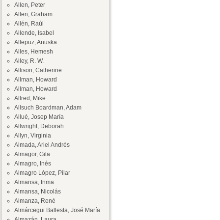
Allen, Peter
Allen, Graham
Allén, Raúl
Allende, Isabel
Allepuz, Anuska
Alles, Hemesh
Alley, R. W.
Allison, Catherine
Allman, Howard
Allman, Howard
Allred, Mike
Allsuch Boardman, Adam
Allué, Josep María
Allwright, Deborah
Allyn, Virginia
Almada, Ariel Andrés
Almagor, Gila
Almagro, Inés
Almagro López, Pilar
Almansa, Inma
Almansa, Nicolás
Almanza, René
Almárcegui Ballesta, José María
Almazán, Laura