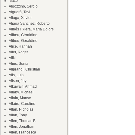
Maco
Algozzino, Sergio
Algueró, Tavi
Aliaga, Xavier
Aliaga Sánchez, Roberto
Alibés i Riera, Maria Dolors
Alibeu, Géraldine
Alibeu, Geraldine
Alice, Hannah
Alier, Roger
Aliki
Alins, Sonia
Aliprandi, Christian
Alis, Luis
Alison, Jay
Alkuwaifi, Ahmad
Allaby, Michael
Allain, Moose
Allaire, Caroline
Allan, Nicholas
Allan, Tony
Allen, Thomas B.
Allen, Jonathan
Allen, Francesca