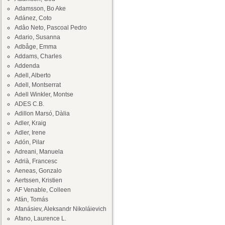
Adamsson, Bo Ake
Adánez, Coto
Adâo Neto, Pascoal Pedro
Adario, Susanna
Adbåge, Emma
Addams, Charles
Addenda
Adell, Alberto
Adell, Montserrat
Adell Winkler, Montse
ADES C.B.
Adillon Marsó, Dàlia
Adler, Kraig
Adler, Irene
Adón, Pilar
Adreani, Manuela
Adrià, Francesc
Aeneas, Gonzalo
Aertssen, Kristien
AF Venable, Colleen
Afán, Tomás
Afanásiev, Aleksandr Nikoláievich
Afano, Laurence L.