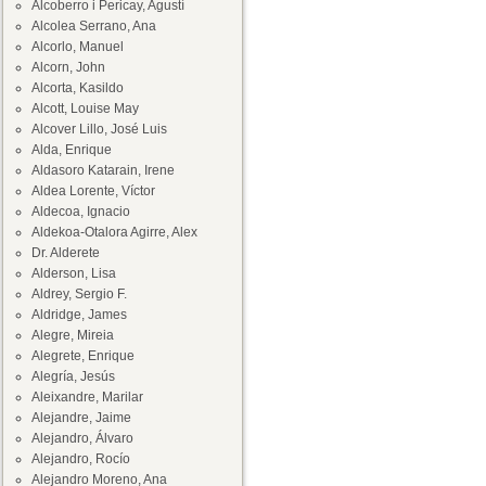
Alcoberro i Pericay, Agustí
Alcolea Serrano, Ana
Alcorlo, Manuel
Alcorn, John
Alcorta, Kasildo
Alcott, Louise May
Alcover Lillo, José Luis
Alda, Enrique
Aldasoro Katarain, Irene
Aldea Lorente, Víctor
Aldecoa, Ignacio
Aldekoa-Otalora Agirre, Alex
Dr. Alderete
Alderson, Lisa
Aldrey, Sergio F.
Aldridge, James
Alegre, Mireia
Alegrete, Enrique
Alegría, Jesús
Aleixandre, Marilar
Alejandre, Jaime
Alejandro, Álvaro
Alejandro, Rocío
Alejandro Moreno, Ana