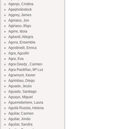
Agenjo, Cristina
Agephotostock
Aggrey, James
Agiriano, Jon
Agiriano, Iñigo
Agirre, Idoia
Agliardi, Allegra
Agora, Ensemble
Agostinelli, Enrica
Agra, Agustín
Agra, Eva
Agra Deedy , Carmen
Agra Pardiñas, Mª Luz
Agramunt, Xavier
Agrimbau, Diego
Aguado, Jesús
Aguado, Santiago
Aguayo, Miguel
Aguerrebehere, Laura
Aguilà Ruzola, Helena
Aguilar, Carmen
Aguilar, Jonás
Aguilar, Sandra