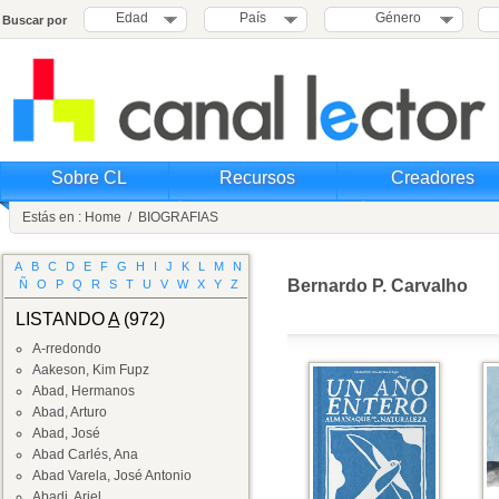
Edad
País
Género
Buscar por
Sobre CL
Recursos
Creadores
Estás en :
Home
/
BIOGRAFIAS
A
B
C
D
E
F
G
H
I
J
K
L
M
N
Bernardo P. Carvalho
Ñ
O
P
Q
R
S
T
U
V
W
X
Y
Z
LISTANDO
A
(972)
A-rredondo
Aakeson, Kim Fupz
Abad, Hermanos
Abad, Arturo
Abad, José
Abad Carlés, Ana
Abad Varela, José Antonio
Abadi, Ariel