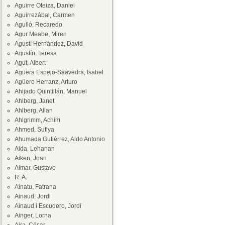
Aguirre Oteiza, Daniel
Aguirrezábal, Carmen
Agulló, Recaredo
Agur Meabe, Miren
Agustí Hernández, David
Agustín, Teresa
Agut, Albert
Agüera Espejo-Saavedra, Isabel
Agüero Herranz, Arturo
Ahijado Quintillán, Manuel
Ahlberg, Janet
Ahlberg, Allan
Ahlgrimm, Achim
Ahmed, Sufiya
Ahumada Gutiérrez, Aldo Antonio
Aida, Lehanan
Aiken, Joan
Aimar, Gustavo
R. A.
Ainatu, Fatrana
Ainaud, Jordi
Ainaud i Escudero, Jordi
Ainger, Lorna