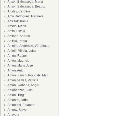
Ansón Balmaseda, Marta
Ansón Balmaseda, Beatriz
Anstey, Caroline
Anta Rodríguez, Manuela
Antczak, Kasia
Antelo, Marta
Antín, Estela
Antinori, Andrea
Antista, Paola
Antoine-Andersen, Véronique
Antolín Villota, Luisa
Antón, Rafael
Antón, Mauricio
Antón, María José
Anton, Anton
Antón Blanco, Rocío del Mar
Antón de Vez, Patricia
Antón Svoboda, Ángel
Antoñanzas, Julio
Antoni, Birgit
Antonini, Ilaria
Antonioni, Eleanora
Antony, Steve
Anuvela