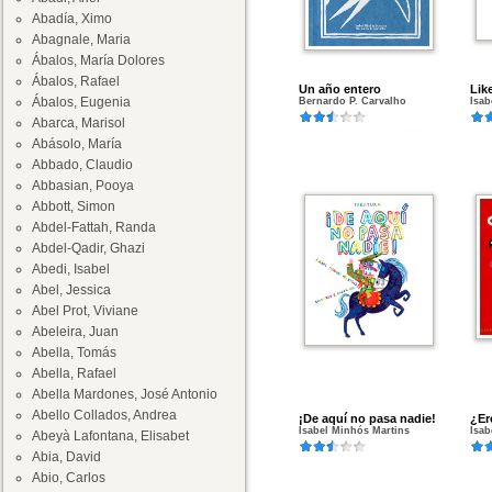
Abadía, Ximo
Abagnale, Maria
Ábalos, María Dolores
Ábalos, Rafael
Un año entero
Lik
Ábalos, Eugenia
Bernardo P. Carvalho
Isab
Abarca, Marisol
Abásolo, María
Abbado, Claudio
Abbasian, Pooya
Abbott, Simon
Abdel-Fattah, Randa
Abdel-Qadir, Ghazi
Abedi, Isabel
Abel, Jessica
Abel Prot, Viviane
Abeleira, Juan
Abella, Tomás
Abella, Rafael
Abella Mardones, José Antonio
Abello Collados, Andrea
¡De aquí no pasa nadie!
¿Er
Isabel Minhós Martins
Isab
Abeyà Lafontana, Elisabet
Abia, David
Abio, Carlos