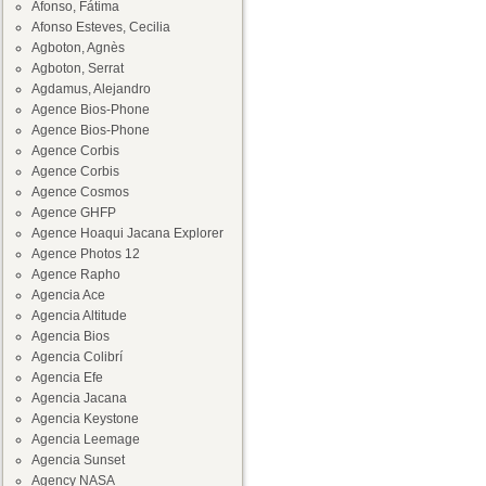
Afonso, Fátima
Afonso Esteves, Cecilia
Agboton, Agnès
Agboton, Serrat
Agdamus, Alejandro
Agence Bios-Phone
Agence Bios-Phone
Agence Corbis
Agence Corbis
Agence Cosmos
Agence GHFP
Agence Hoaqui Jacana Explorer
Agence Photos 12
Agence Rapho
Agencia Ace
Agencia Altitude
Agencia Bios
Agencia Colibrí
Agencia Efe
Agencia Jacana
Agencia Keystone
Agencia Leemage
Agencia Sunset
Agency NASA