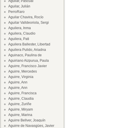
Aguilar, Pascual
Aguilar, Julián
PerroRaro
Aguilar Chavira, Rocío
Aguilar Valldeoriola, Sergi
Aguilera, Inma
Aguilera, Claudio
Aguilera, Pati
Aguilera Ballester, Libertad
Aguilera Pulido, Ariadna
Aguinaco, Paulina de
Aguiriano Aizpurua, Paula
Aguirre, Francisco Javier
Aguirre, Mercedes
Aguirre, Virginia
Aguirre, Ann
Aguirre, Ann
Aguirre, Francisca
Aguirre, Claudia
Aguirre, Zuriñe
Aguirre, Miryam
Aguirre, Marina
Aguirre Bellver, Joaquín
Aguirre de Navasgües, Javier