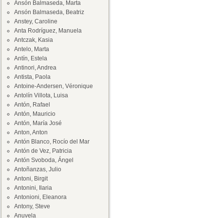
Ansón Balmaseda, Marta
Ansón Balmaseda, Beatriz
Anstey, Caroline
Anta Rodríguez, Manuela
Antczak, Kasia
Antelo, Marta
Antín, Estela
Antinori, Andrea
Antista, Paola
Antoine-Andersen, Véronique
Antolín Villota, Luisa
Antón, Rafael
Antón, Mauricio
Antón, María José
Anton, Anton
Antón Blanco, Rocío del Mar
Antón de Vez, Patricia
Antón Svoboda, Ángel
Antoñanzas, Julio
Antoni, Birgit
Antonini, Ilaria
Antonioni, Eleanora
Antony, Steve
Anuvela