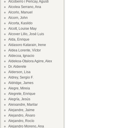
Alcoberro i Pericay, Agustí
Alcolea Serrano, Ana
Alcorlo, Manuel
Alcorn, John
Alcorta, Kasildo
Alcott, Louise May
Alcover Lillo, José Luis
Alda, Enrique
Aldasoro Katarain, Irene
Aldea Lorente, Víctor
Aldecoa, Ignacio
Aldekoa-Otalora Agirre, Alex
Dr. Alderete
Alderson, Lisa
Aldrey, Sergio F.
Aldridge, James
Alegre, Mireia
Alegrete, Enrique
Alegría, Jesús
Aleixandre, Marilar
Alejandre, Jaime
Alejandro, Álvaro
Alejandro, Rocío
Alejandro Moreno, Ana