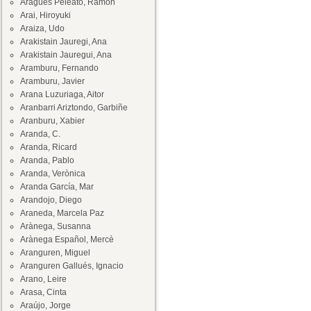
Aragüés Peleato, Ramón
Arai, Hiroyuki
Araiza, Udo
Arakistain Jauregi, Ana
Arakistain Jauregui, Ana
Aramburu, Fernando
Aramburu, Javier
Arana Luzuriaga, Aitor
Aranbarri Ariztondo, Garbiñe
Aranburu, Xabier
Aranda, C.
Aranda, Ricard
Aranda, Pablo
Aranda, Verònica
Aranda García, Mar
Arandojo, Diego
Araneda, Marcela Paz
Arànega, Susanna
Arànega Español, Mercè
Aranguren, Miguel
Aranguren Gallués, Ignacio
Arano, Leire
Arasa, Cinta
Araújo, Jorge