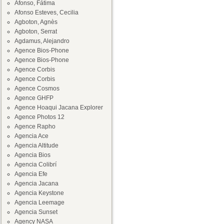
Afonso, Fátima
Afonso Esteves, Cecilia
Agboton, Agnès
Agboton, Serrat
Agdamus, Alejandro
Agence Bios-Phone
Agence Bios-Phone
Agence Corbis
Agence Corbis
Agence Cosmos
Agence GHFP
Agence Hoaqui Jacana Explorer
Agence Photos 12
Agence Rapho
Agencia Ace
Agencia Altitude
Agencia Bios
Agencia Colibrí
Agencia Efe
Agencia Jacana
Agencia Keystone
Agencia Leemage
Agencia Sunset
Agency NASA