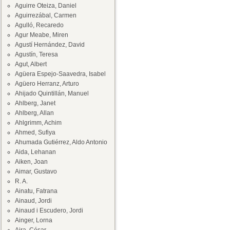
Aguirre Oteiza, Daniel
Aguirrezábal, Carmen
Agulló, Recaredo
Agur Meabe, Miren
Agustí Hernández, David
Agustín, Teresa
Agut, Albert
Agüera Espejo-Saavedra, Isabel
Agüero Herranz, Arturo
Ahijado Quintillán, Manuel
Ahlberg, Janet
Ahlberg, Allan
Ahlgrimm, Achim
Ahmed, Sufiya
Ahumada Gutiérrez, Aldo Antonio
Aida, Lehanan
Aiken, Joan
Aimar, Gustavo
R. A.
Ainatu, Fatrana
Ainaud, Jordi
Ainaud i Escudero, Jordi
Ainger, Lorna