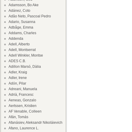
Adamsson, Bo Ake
Adánez, Coto
Adâo Neto, Pascoal Pedro
Adario, Susanna
Adbåge, Emma
Addams, Charles
Addenda
Adell, Alberto
Adell, Montserrat
Adell Winkler, Montse
ADES C.B.
Adillon Marsó, Dàlia
Adler, Kraig
Adler, Irene
Adón, Pilar
Adreani, Manuela
Adrià, Francesc
Aeneas, Gonzalo
Aertssen, Kristien
AF Venable, Colleen
Afán, Tomás
Afanásiev, Aleksandr Nikoláievich
Afano, Laurence L.