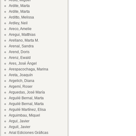
Ardid, Miguel
Ardite, Marta
Ardite, Marta
Arditto, Melissa
Ardley, Neil
Areco, Amelie
Aregui, Matthias
Arellano, Marta M.
Arenal, Sandra
Arend, Doris
Arenz, Ewald
Ares, José Ángel
Arespacochaga, Marina
Areta, Joaquín
Argelich, Diana
Argemí, Roser
Arguedas, José María
Arguilé Bernal, Marta
Arguilé Bernal, Marta
Arguilé Martínez, Elisa
Arguimbau, Miquel
Argul, Javier
Argull, Javier
Arial Ediciones Gráficas