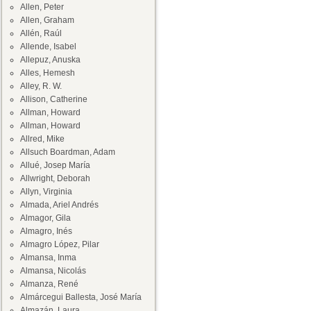
Allen, Peter
Allen, Graham
Allén, Raúl
Allende, Isabel
Allepuz, Anuska
Alles, Hemesh
Alley, R. W.
Allison, Catherine
Allman, Howard
Allman, Howard
Allred, Mike
Allsuch Boardman, Adam
Allué, Josep María
Allwright, Deborah
Allyn, Virginia
Almada, Ariel Andrés
Almagor, Gila
Almagro, Inés
Almagro López, Pilar
Almansa, Inma
Almansa, Nicolás
Almanza, René
Almárcegui Ballesta, José María
Almazán, Laura