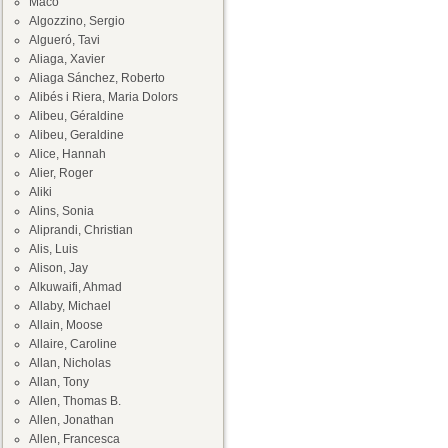
Maco
Algozzino, Sergio
Algueró, Tavi
Aliaga, Xavier
Aliaga Sánchez, Roberto
Alibés i Riera, Maria Dolors
Alibeu, Géraldine
Alibeu, Geraldine
Alice, Hannah
Alier, Roger
Aliki
Alins, Sonia
Aliprandi, Christian
Alis, Luis
Alison, Jay
Alkuwaifi, Ahmad
Allaby, Michael
Allain, Moose
Allaire, Caroline
Allan, Nicholas
Allan, Tony
Allen, Thomas B.
Allen, Jonathan
Allen, Francesca