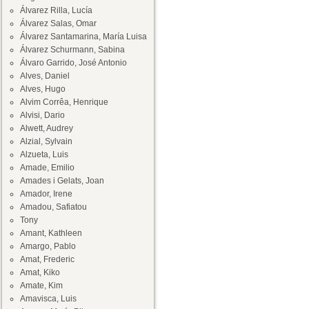
Álvarez Rilla, Lucía
Álvarez Salas, Omar
Álvarez Santamarina, María Luisa
Álvarez Schurmann, Sabina
Álvaro Garrido, José Antonio
Alves, Daniel
Alves, Hugo
Alvim Corrêa, Henrique
Alvisi, Dario
Alwett, Audrey
Alzial, Sylvain
Alzueta, Luis
Amade, Emilio
Amades i Gelats, Joan
Amador, Irene
Amadou, Safiatou
Tony
Amant, Kathleen
Amargo, Pablo
Amat, Frederic
Amat, Kiko
Amate, Kim
Amavisca, Luis