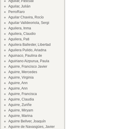
Aguilar, Pascual
Aguilar, Julián
PerroRaro
Aguilar Chavira, Rocío
Aguilar Valldeoriola, Sergi
Aguilera, Inma
Aguilera, Claudio
Aguilera, Pati
Aguilera Ballester, Libertad
Aguilera Pulido, Ariadna
Aguinaco, Paulina de
Aguiriano Aizpurua, Paula
Aguirre, Francisco Javier
Aguirre, Mercedes
Aguirre, Virginia
Aguirre, Ann
Aguirre, Ann
Aguirre, Francisca
Aguirre, Claudia
Aguirre, Zuriñe
Aguirre, Miryam
Aguirre, Marina
Aguirre Bellver, Joaquín
Aguirre de Navasgües, Javier