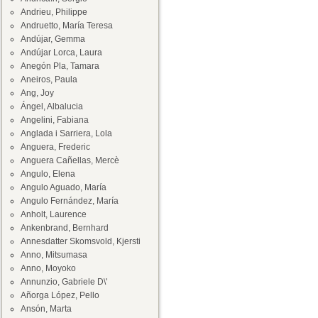
Andrieu, Philippe
Andruetto, María Teresa
Andújar, Gemma
Andújar Lorca, Laura
Anegón Pla, Tamara
Aneiros, Paula
Ang, Joy
Ángel, Albalucia
Angelini, Fabiana
Anglada i Sarriera, Lola
Anguera, Frederic
Anguera Cañellas, Mercè
Angulo, Elena
Angulo Aguado, María
Angulo Fernández, María
Anholt, Laurence
Ankenbrand, Bernhard
Annesdatter Skomsvold, Kjersti
Anno, Mitsumasa
Anno, Moyoko
Annunzio, Gabriele D\'
Añorga López, Pello
Ansón, Marta