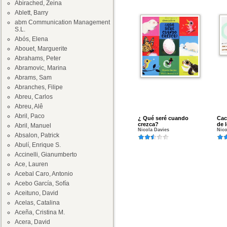
Abirached, Zeina
Ablett, Barry
abm Communication Management
S.L.
Abós, Elena
Abouet, Marguerite
Abrahams, Peter
Abramovic, Marina
Abrams, Sam
Abranches, Filipe
Abreu, Carlos
Abreu, Alê
Abril, Paco
¿ Qué seré cuando
Cac
crezca?
de 
Abril, Manuel
Nicola Davies
Nico
Absalon, Patrick
Abulí, Enrique S.
Accinelli, Gianumberto
Ace, Lauren
Acebal Caro, Antonio
Acebo García, Sofía
Aceituno, David
Acelas, Catalina
Aceña, Cristina M.
Acera, David