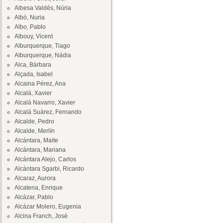
Albesa Valdés, Núria
Albó, Nuria
Albo, Pablo
Albouy, Vicent
Alburquerque, Tiago
Alburquerque, Nádia
Alca, Bárbara
Alçada, Isabel
Alcaina Pérez, Ana
Alcalá, Xavier
Alcalá Navarro, Xavier
Alcalá Suárez, Fernando
Alcalde, Pedro
Alcalde, Merlín
Alcántara, Maite
Alcántara, Mariana
Alcántara Alejo, Carlos
Alcántara Sgarbi, Ricardo
Alcaraz, Aurora
Alcatena, Enrique
Alcázar, Pablo
Alcázar Molero, Eugenia
Alcina Franch, José