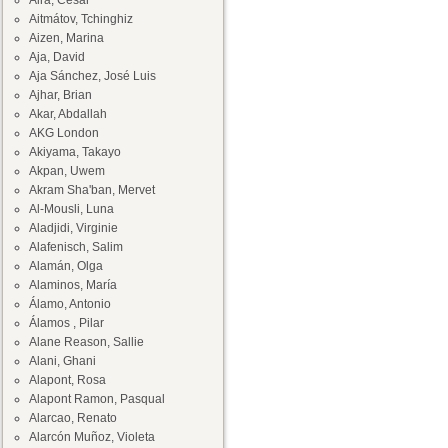
Aira, César
Aitmátov, Tchinghiz
Aizen, Marina
Aja, David
Aja Sánchez, José Luis
Ajhar, Brian
Akar, Abdallah
AKG London
Akiyama, Takayo
Akpan, Uwem
Akram Sha'ban, Mervet
Al-Mousli, Luna
Aladjidi, Virginie
Alafenisch, Salim
Alamán, Olga
Alaminos, María
Álamo, Antonio
Álamos , Pilar
Alane Reason, Sallie
Alani, Ghani
Alapont, Rosa
Alapont Ramon, Pasqual
Alarcao, Renato
Alarcón Muñoz, Violeta