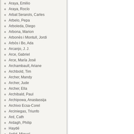
Araya, Emilio
Araya, Rocío
Arbat Serarols, Carles
Arbelo, Pepa
Arboleda, Diego
Arbona, Marion
Arbonès i Montull, Jordi
Arbós i Bo, Ada
Arcanjo, J. J.
Arce, Gabriel
Arce, María José
Archambault, Ariane
Archbold, Tim
Archer, Mandy
Archer, Jude
Archer, Ella
Archibald, Paul
Archipowa, Anastassija
Archivo Ecsa-Corel
Arciniegas, Triunfo
Ard, Cath
Ardagh, Philip
Haydé