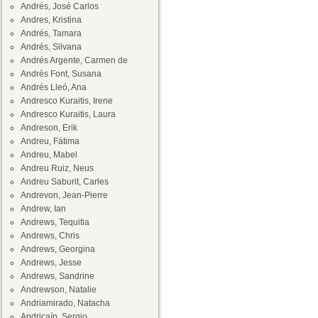
Andrés, José Carlos
Andres, Kristina
Andrés, Tamara
Andrés, Silvana
Andrés Argente, Carmen de
Andrès Font, Susana
Andrés Lleó, Ana
Andresco Kuraitis, Irene
Andresco Kuraitis, Laura
Andreson, Erik
Andreu, Fátima
Andreu, Mabel
Andreu Ruiz, Neus
Andreu Saburit, Carles
Andrevon, Jean-Pierre
Andrew, Ian
Andrews, Tequitia
Andrews, Chris
Andrews, Georgina
Andrews, Jesse
Andrews, Sandrine
Andrewson, Natalie
Andriamirado, Natacha
Andricaín, Sergio