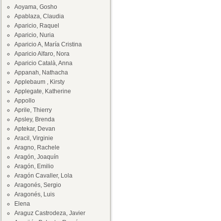
Aoyama, Gosho
Apablaza, Claudia
Aparicio, Raquel
Aparicio, Nuria
Aparicio A, María Cristina
Aparicio Alfaro, Nora
Aparicio Català, Anna
Appanah, Nathacha
Applebaum , Kirsty
Applegate, Katherine
Appollo
Aprile, Thierry
Apsley, Brenda
Aptekar, Devan
Aracil, Virginie
Aragno, Rachele
Aragón, Joaquín
Aragón, Emilio
Aragón Cavaller, Lola
Aragonés, Sergio
Aragonés, Luis
Elena
Araguz Castrodeza, Javier