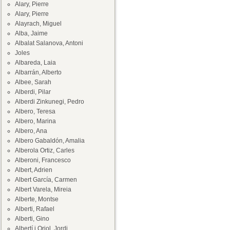
Alary, Pierre
Alary, Pierre
Alayrach, Miguel
Alba, Jaime
Albalat Salanova, Antoni
Joles
Albareda, Laia
Albarrán, Alberto
Albee, Sarah
Alberdi, Pilar
Alberdi Zinkunegi, Pedro
Albero, Teresa
Albero, Marina
Albero, Ana
Albero Gabaldón, Amalia
Alberola Ortiz, Carles
Alberoni, Francesco
Albert, Adrien
Albert García, Carmen
Albert Varela, Mireia
Alberte, Montse
Alberti, Rafael
Alberti, Gino
Albertí i Oriol, Jordi