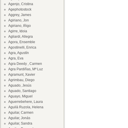
Agenjo, Cristina
Agephotostock
Aggrey, James
Agiriano, Jon
Agiriano, Iñigo
Agirre, Idoia
Agliardi, Allegra
Agora, Ensemble
Agostinelli, Enrica
Agra, Agustín
Agra, Eva
Agra Deedy , Carmen
Agra Pardiñas, Mª Luz
Agramunt, Xavier
Agrimbau, Diego
Aguado, Jesús
Aguado, Santiago
Aguayo, Miguel
Aguerrebehere, Laura
Aguilà Ruzola, Helena
Aguilar, Carmen
Aguilar, Jonás
Aguilar, Sandra