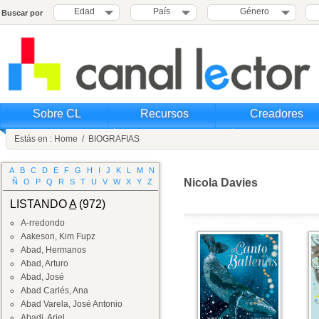
Edad
País
Género
Buscar por
Sobre CL
Recursos
Creadores
Estás en :
Home
/
BIOGRAFIAS
A
B
C
D
E
F
G
H
I
J
K
L
M
N
Nicola Davies
Ñ
O
P
Q
R
S
T
U
V
W
X
Y
Z
LISTANDO
A
(972)
A-rredondo
Aakeson, Kim Fupz
Abad, Hermanos
Abad, Arturo
Abad, José
Abad Carlés, Ana
Abad Varela, José Antonio
Abadi, Ariel