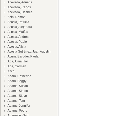
Acevedo, Adriana
Acevedo, Carlos
Acevedo, Desirée
Acín, Ramón
Acosta, Patricia
Acosta, Alejandra
Acosta, Matías
Acosta, Andrés
Acosta, Pablo
Acosta, Alicia
Acosta Gutiérrez, Juan Agustín
Acuña Escuder, Paula
Ada, Alma Flor
Ada, Carmen
Aitch
Adam, Catherine
Adam, Peggy
Adams, Susan
Adams, Simon
Adams, Steve
Adams, Tom
Adams, Jennifer
Adams, Pedro
Adamson, Ged