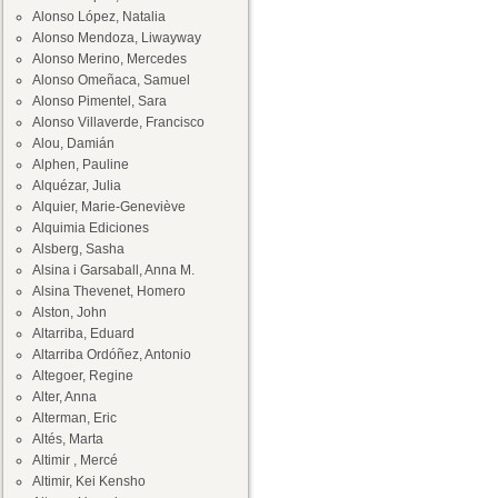
Alonso López, Natalia
Alonso Mendoza, Liwayway
Alonso Merino, Mercedes
Alonso Omeñaca, Samuel
Alonso Pimentel, Sara
Alonso Villaverde, Francisco
Alou, Damián
Alphen, Pauline
Alquézar, Julia
Alquier, Marie-Geneviève
Alquimia Ediciones
Alsberg, Sasha
Alsina i Garsaball, Anna M.
Alsina Thevenet, Homero
Alston, John
Altarriba, Eduard
Altarriba Ordóñez, Antonio
Altegoer, Regine
Alter, Anna
Alterman, Eric
Altés, Marta
Altimir , Mercé
Altimir, Kei Kensho