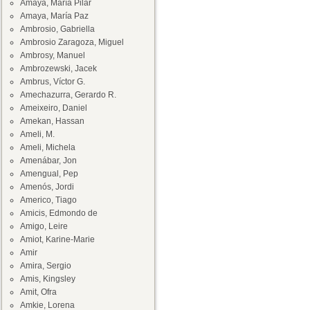
Amaya, María Pilar
Amaya, María Paz
Ambrosio, Gabriella
Ambrosio Zaragoza, Miguel
Ambrosy, Manuel
Ambrozewski, Jacek
Ambrus, Víctor G.
Amechazurra, Gerardo R.
Ameixeiro, Daniel
Amekan, Hassan
Ameli, M.
Ameli, Michela
Amenábar, Jon
Amengual, Pep
Amenós, Jordi
Americo, Tiago
Amicis, Edmondo de
Amigo, Leire
Amiot, Karine-Marie
Amir
Amira, Sergio
Amis, Kingsley
Amit, Ofra
Amkie, Lorena