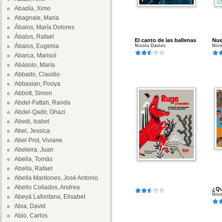
Abadía, Ximo
Abagnale, Maria
Ábalos, María Dolores
Ábalos, Rafael
El canto de las ballenas
Nue
Ábalos, Eugenia
Nicola Davies
Nico
Abarca, Marisol
Abásolo, María
Abbado, Claudio
Abbasian, Pooya
Abbott, Simon
Abdel-Fattah, Randa
Abdel-Qadir, Ghazi
Abedi, Isabel
Abel, Jessica
Abel Prot, Viviane
Abeleira, Juan
Abella, Tomás
Abella, Rafael
Abella Mardones, José Antonio
Abello Collados, Andrea
¿Qu
Nico
Abeyà Lafontana, Elisabet
Abia, David
Abio, Carlos