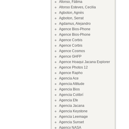
Afonso, Fátima
Afonso Esteves, Cecilia
Agboton, Agnès
Agboton, Serrat
Agdamus, Alejandro
Agence Bios-Phone
Agence Bios-Phone
Agence Corbis
Agence Corbis
Agence Cosmos
Agence GHFP
Agence Hoaqui Jacana Explorer
Agence Photos 12
Agence Rapho
Agencia Ace
Agencia Altitude
Agencia Bios
Agencia Colibrí
Agencia Efe
Agencia Jacana
Agencia Keystone
Agencia Leemage
Agencia Sunset
Agency NASA