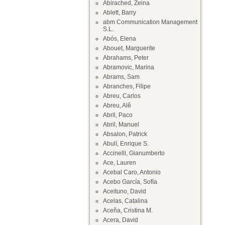
Abirached, Zeina
Ablett, Barry
abm Communication Management
S.L.
Abós, Elena
Abouet, Marguerite
Abrahams, Peter
Abramovic, Marina
Abrams, Sam
Abranches, Filipe
Abreu, Carlos
Abreu, Alê
Abril, Paco
Abril, Manuel
Absalon, Patrick
Abulí, Enrique S.
Accinelli, Gianumberto
Ace, Lauren
Acebal Caro, Antonio
Acebo García, Sofía
Aceituno, David
Acelas, Catalina
Aceña, Cristina M.
Acera, David