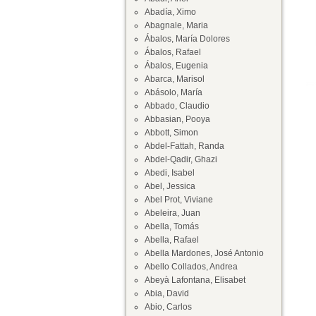
Abadía, Ximo
Abagnale, Maria
Ábalos, María Dolores
Ábalos, Rafael
Ábalos, Eugenia
Abarca, Marisol
Abásolo, María
Abbado, Claudio
Abbasian, Pooya
Abbott, Simon
Abdel-Fattah, Randa
Abdel-Qadir, Ghazi
Abedi, Isabel
Abel, Jessica
Abel Prot, Viviane
Abeleira, Juan
Abella, Tomás
Abella, Rafael
Abella Mardones, José Antonio
Abello Collados, Andrea
Abeyà Lafontana, Elisabet
Abia, David
Abio, Carlos