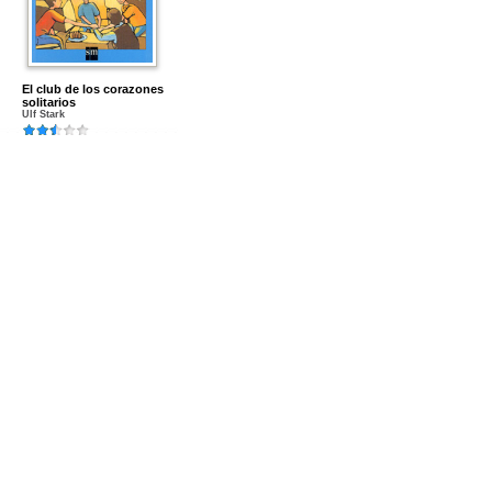
El club de los corazones
solitarios
Ulf Stark