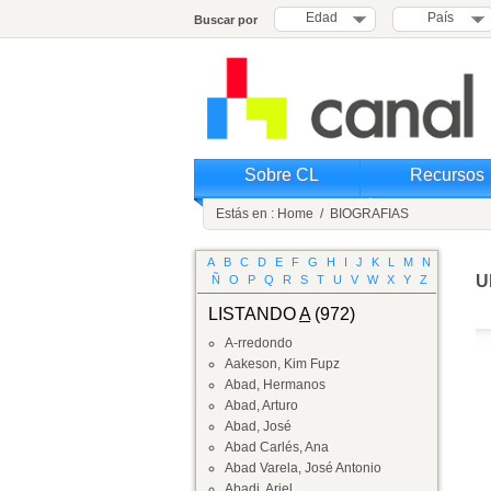
Edad
País
Buscar por
Sobre CL
Recursos
Estás en :
Home
/
BIOGRAFIAS
A
B
C
D
E
F
G
H
I
J
K
L
M
N
U
Ñ
O
P
Q
R
S
T
U
V
W
X
Y
Z
LISTANDO
A
(972)
A-rredondo
Aakeson, Kim Fupz
Abad, Hermanos
Abad, Arturo
Abad, José
Abad Carlés, Ana
Abad Varela, José Antonio
Abadi, Ariel