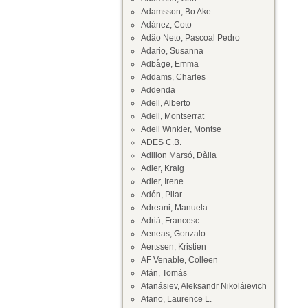
Adamsson, Bo Ake
Adánez, Coto
Adâo Neto, Pascoal Pedro
Adario, Susanna
Adbåge, Emma
Addams, Charles
Addenda
Adell, Alberto
Adell, Montserrat
Adell Winkler, Montse
ADES C.B.
Adillon Marsó, Dàlia
Adler, Kraig
Adler, Irene
Adón, Pilar
Adreani, Manuela
Adrià, Francesc
Aeneas, Gonzalo
Aertssen, Kristien
AF Venable, Colleen
Afán, Tomás
Afanásiev, Aleksandr Nikoláievich
Afano, Laurence L.