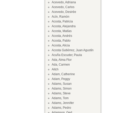
Acevedo, Adriana
Acevedo, Carlos
Acevedo, Desirée
Acín, Ramón
Acosta, Patricia
Acosta, Alejandra
Acosta, Matías
Acosta, Andrés
Acosta, Pablo
Acosta, Alicia
Acosta Gutiérrez, Juan Agustín
Acuña Escuder, Paula
Ada, Alma Flor
Ada, Carmen
Aitch
Adam, Catherine
Adam, Peggy
Adams, Susan
Adams, Simon
Adams, Steve
Adams, Tom
Adams, Jennifer
Adams, Pedro
Adamson, Ged