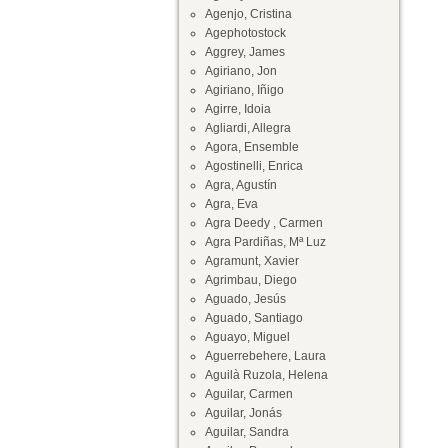
Agenjo, Cristina
Agephotostock
Aggrey, James
Agiriano, Jon
Agiriano, Iñigo
Agirre, Idoia
Agliardi, Allegra
Agora, Ensemble
Agostinelli, Enrica
Agra, Agustín
Agra, Eva
Agra Deedy , Carmen
Agra Pardiñas, Mª Luz
Agramunt, Xavier
Agrimbau, Diego
Aguado, Jesús
Aguado, Santiago
Aguayo, Miguel
Aguerrebehere, Laura
Aguilà Ruzola, Helena
Aguilar, Carmen
Aguilar, Jonás
Aguilar, Sandra