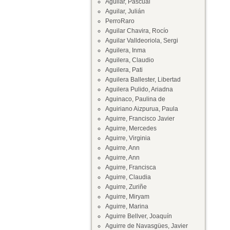
Aguilar, Pascual
Aguilar, Julián
PerroRaro
Aguilar Chavira, Rocío
Aguilar Valldeoriola, Sergi
Aguilera, Inma
Aguilera, Claudio
Aguilera, Pati
Aguilera Ballester, Libertad
Aguilera Pulido, Ariadna
Aguinaco, Paulina de
Aguiriano Aizpurua, Paula
Aguirre, Francisco Javier
Aguirre, Mercedes
Aguirre, Virginia
Aguirre, Ann
Aguirre, Ann
Aguirre, Francisca
Aguirre, Claudia
Aguirre, Zuriñe
Aguirre, Miryam
Aguirre, Marina
Aguirre Bellver, Joaquín
Aguirre de Navasgües, Javier