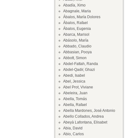
Abadía, Ximo
Abagnale, Maria
Ábalos, María Dolores
Ábalos, Rafael
Ábalos, Eugenia
Abarca, Marisol
Abásolo, María
Abbado, Claudio
Abbasian, Pooya
Abbott, Simon
Abdel-Fattah, Randa
Abdel-Qadir, Ghazi
Abedi, Isabel
Abel, Jessica
Abel Prot, Viviane
Abeleira, Juan
Abella, Tomás
Abella, Rafael
Abella Mardones, José Antonio
Abello Collados, Andrea
Abeyà Lafontana, Elisabet
Abia, David
Abio, Carlos