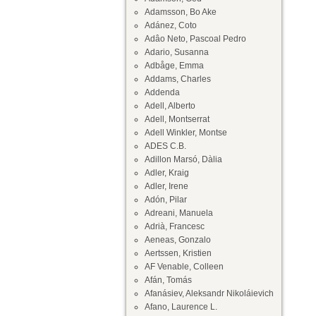
Adamsson, Bo Ake
Adánez, Coto
Adâo Neto, Pascoal Pedro
Adario, Susanna
Adbåge, Emma
Addams, Charles
Addenda
Adell, Alberto
Adell, Montserrat
Adell Winkler, Montse
ADES C.B.
Adillon Marsó, Dàlia
Adler, Kraig
Adler, Irene
Adón, Pilar
Adreani, Manuela
Adrià, Francesc
Aeneas, Gonzalo
Aertssen, Kristien
AF Venable, Colleen
Afán, Tomás
Afanásiev, Aleksandr Nikoláievich
Afano, Laurence L.