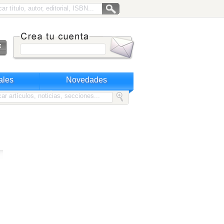
ales
Novedades