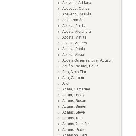
Acevedo, Adriana
Acevedo, Carlos
Acevedo, Desirée
Acín, Ramón
Acosta, Patricia
Acosta, Alejandra
Acosta, Matías
Acosta, Andrés
Acosta, Pablo
Acosta, Alicia
Acosta Gutiérrez, Juan Agustín
Acuña Escuder, Paula
Ada, Alma Flor
Ada, Carmen
Aitch
Adam, Catherine
Adam, Peggy
Adams, Susan
Adams, Simon
Adams, Steve
Adams, Tom
Adams, Jennifer
Adams, Pedro
Adamson, Ged