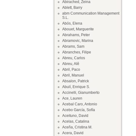
Abirached, Zeina
Ablett, Barry
abm Communication Management
S.L.
Abós, Elena
Abouet, Marguerite
Abrahams, Peter
Abramovic, Marina
Abrams, Sam
Abranches, Filipe
Abreu, Carlos
Abreu, Alê
Abril, Paco
Abril, Manuel
Absalon, Patrick
Abulí, Enrique S.
Accinelli, Gianumberto
Ace, Lauren
Acebal Caro, Antonio
Acebo García, Sofía
Aceituno, David
Acelas, Catalina
Aceña, Cristina M.
Acera, David