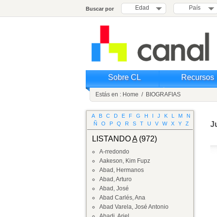
Edad
País
Buscar por
Sobre CL
Recursos
Estás en :
Home
/
BIOGRAFIAS
A
B
C
D
E
F
G
H
I
J
K
L
M
N
J
Ñ
O
P
Q
R
S
T
U
V
W
X
Y
Z
LISTANDO
A
(972)
A-rredondo
Aakeson, Kim Fupz
Abad, Hermanos
Abad, Arturo
Abad, José
Abad Carlés, Ana
Abad Varela, José Antonio
Abadi, Ariel