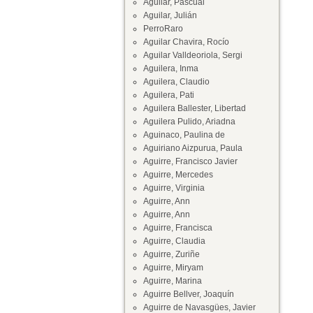
Aguilar, Pascual
Aguilar, Julián
PerroRaro
Aguilar Chavira, Rocío
Aguilar Valldeoriola, Sergi
Aguilera, Inma
Aguilera, Claudio
Aguilera, Pati
Aguilera Ballester, Libertad
Aguilera Pulido, Ariadna
Aguinaco, Paulina de
Aguiriano Aizpurua, Paula
Aguirre, Francisco Javier
Aguirre, Mercedes
Aguirre, Virginia
Aguirre, Ann
Aguirre, Ann
Aguirre, Francisca
Aguirre, Claudia
Aguirre, Zuriñe
Aguirre, Miryam
Aguirre, Marina
Aguirre Bellver, Joaquín
Aguirre de Navasgües, Javier