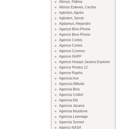
Afonso, Fátima
Afonso Esteves, Cecilia
Agboton, Agnès
Agboton, Serrat
Agdamus, Alejandro
Agence Bios-Phone
Agence Bios-Phone
Agence Corbis
Agence Corbis
Agence Cosmos
Agence GHFP
Agence Hoaqui Jacana Explorer
Agence Photos 12
Agence Rapho
Agencia Ace
Agencia Altitude
Agencia Bios
Agencia Colibrí
Agencia Efe
Agencia Jacana
Agencia Keystone
Agencia Leemage
Agencia Sunset
Agency NASA