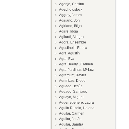
Agenjo, Cristina
Agephotostock
Aggrey, James
Agiriano, Jon
Agiriano, Iñigo
Agirre, Idoia
Agliardi, Allegra
Agora, Ensemble
Agostinelli, Enrica
Agra, Agustín
Agra, Eva
Agra Deedy , Carmen
Agra Pardiñas, Mª Luz
Agramunt, Xavier
Agrimbau, Diego
Aguado, Jesús
Aguado, Santiago
Aguayo, Miguel
Aguerrebehere, Laura
Aguilà Ruzola, Helena
Aguilar, Carmen
Aguilar, Jonás
Aguilar, Sandra