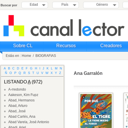
Edad
País
Género
Buscar por
Sobre CL
Recursos
Creadores
Estás en :
Home
/
BIOGRAFIAS
A
B
C
D
E
F
G
H
I
J
K
L
M
N
Ana Garralón
Ñ
O
P
Q
R
S
T
U
V
W
X
Y
Z
LISTANDO
A
(972)
A-rredondo
Aakeson, Kim Fupz
Abad, Hermanos
Abad, Arturo
Abad, José
Abad Carlés, Ana
Abad Varela, José Antonio
Abadi, Ariel