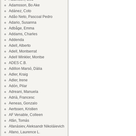
Adamsson, Bo Ake
Adánez, Coto
Adâo Neto, Pascoal Pedro
Adario, Susanna
Adbåge, Emma
Addams, Charles
Addenda
Adell, Alberto
Adell, Montserrat
Adell Winkler, Montse
ADES C.B.
Adillon Marsó, Dàlia
Adler, Kraig
Adler, Irene
Adón, Pilar
Adreani, Manuela
Adrià, Francesc
Aeneas, Gonzalo
Aertssen, Kristien
AF Venable, Colleen
Afán, Tomás
Afanásiev, Aleksandr Nikoláievich
Afano, Laurence L.