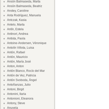
Ansón Balmaseda, Marta
Ansón Balmaseda, Beatriz
Anstey, Caroline
Anta Rodríguez, Manuela
Antczak, Kasia
Antelo, Marta
Antín, Estela
Antinori, Andrea
Antista, Paola
Antoine-Andersen, Véronique
Antolín Villota, Luisa
Antón, Rafael
Antón, Mauricio
Antón, María José
Anton, Anton
Antón Blanco, Rocío del Mar
Antón de Vez, Patricia
Antón Svoboda, Ángel
Antoñanzas, Julio
Antoni, Birgit
Antonini, Ilaria
Antonioni, Eleanora
Antony, Steve
Anuvela