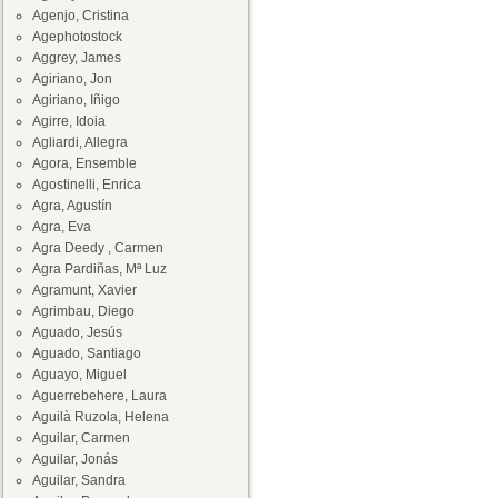
Agenjo, Cristina
Agephotostock
Aggrey, James
Agiriano, Jon
Agiriano, Iñigo
Agirre, Idoia
Agliardi, Allegra
Agora, Ensemble
Agostinelli, Enrica
Agra, Agustín
Agra, Eva
Agra Deedy , Carmen
Agra Pardiñas, Mª Luz
Agramunt, Xavier
Agrimbau, Diego
Aguado, Jesús
Aguado, Santiago
Aguayo, Miguel
Aguerrebehere, Laura
Aguilà Ruzola, Helena
Aguilar, Carmen
Aguilar, Jonás
Aguilar, Sandra