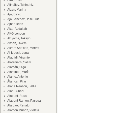
Aira, César
Aitmátov, Tchinghiz
Aizen, Marina
Aja, David
Aja Sánchez, José Luis
Ajhar, Brian
Akar, Abdallah
AKG London
Akiyama, Takayo
Akpan, Uwem
Akram Sha'ban, Mervet
Al-Mousli, Luna
Aladjidi, Virginie
Alafenisch, Salim
Alamán, Olga
Alaminos, María
Álamo, Antonio
Álamos , Pilar
Alane Reason, Sallie
Alani, Ghani
Alapont, Rosa
Alapont Ramon, Pasqual
Alarcao, Renato
Alarcón Muñoz, Violeta