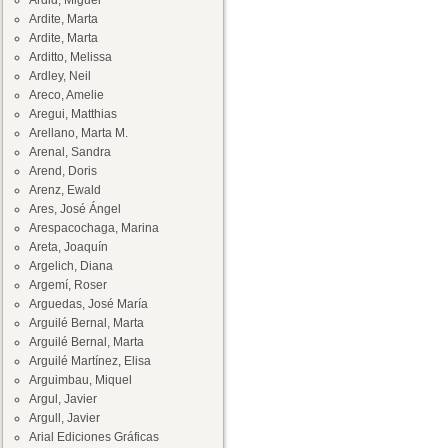
Ardid, Miguel
Ardite, Marta
Ardite, Marta
Arditto, Melissa
Ardley, Neil
Areco, Amelie
Aregui, Matthias
Arellano, Marta M.
Arenal, Sandra
Arend, Doris
Arenz, Ewald
Ares, José Ángel
Arespacochaga, Marina
Areta, Joaquín
Argelich, Diana
Argemí, Roser
Arguedas, José María
Arguilé Bernal, Marta
Arguilé Bernal, Marta
Arguilé Martínez, Elisa
Arguimbau, Miquel
Argul, Javier
Argull, Javier
Arial Ediciones Gráficas