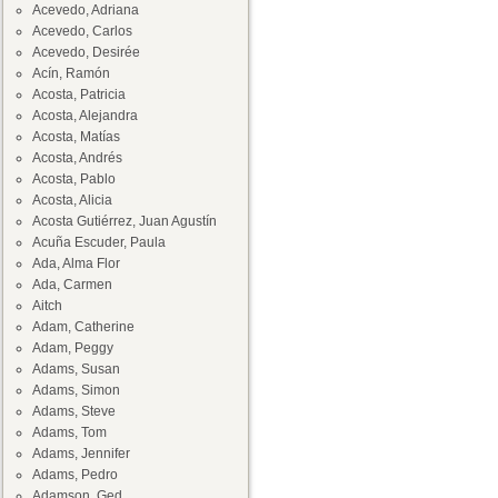
Acevedo, Adriana
Acevedo, Carlos
Acevedo, Desirée
Acín, Ramón
Acosta, Patricia
Acosta, Alejandra
Acosta, Matías
Acosta, Andrés
Acosta, Pablo
Acosta, Alicia
Acosta Gutiérrez, Juan Agustín
Acuña Escuder, Paula
Ada, Alma Flor
Ada, Carmen
Aitch
Adam, Catherine
Adam, Peggy
Adams, Susan
Adams, Simon
Adams, Steve
Adams, Tom
Adams, Jennifer
Adams, Pedro
Adamson, Ged