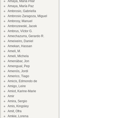
Amaya, María Pilar
Amaya, María Paz
Ambrosio, Gabriella
Ambrosio Zaragoza, Miguel
Ambrosy, Manuel
Ambrozewski, Jacek
Ambrus, Víctor G.
Amechazurra, Gerardo R.
Ameixeiro, Daniel
Amekan, Hassan
Ameli, M.
Ameli, Michela
Amenábar, Jon
Amengual, Pep
Amenós, Jordi
Americo, Tiago
Amicis, Edmondo de
Amigo, Leire
Amiot, Karine-Marie
Amir
Amira, Sergio
Amis, Kingsley
Amit, Ofra
Amkie, Lorena