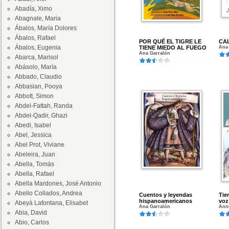
Abadía, Ximo
Abagnale, Maria
Ábalos, María Dolores
Ábalos, Rafael
POR QUÉ EL TIGRE LE
CA
Ábalos, Eugenia
TIENE MIEDO AL FUEGO
Ana
Ana Garralón
Abarca, Marisol
Abásolo, María
Abbado, Claudio
Abbasian, Pooya
Abbott, Simon
Abdel-Fattah, Randa
Abdel-Qadir, Ghazi
Abedi, Isabel
Abel, Jessica
Abel Prot, Viviane
Abeleira, Juan
Abella, Tomás
Abella, Rafael
Abella Mardones, José Antonio
Abello Collados, Andrea
Cuentos y leyendas
Tie
hispanoamericanos
voz
Abeyà Lafontana, Elisabet
Ana Garralón
Anne
Abia, David
Abio, Carlos