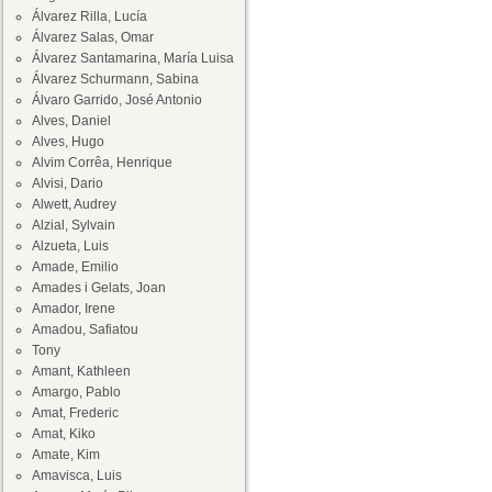
Álvarez Rilla, Lucía
Álvarez Salas, Omar
Álvarez Santamarina, María Luisa
Álvarez Schurmann, Sabina
Álvaro Garrido, José Antonio
Alves, Daniel
Alves, Hugo
Alvim Corrêa, Henrique
Alvisi, Dario
Alwett, Audrey
Alzial, Sylvain
Alzueta, Luis
Amade, Emilio
Amades i Gelats, Joan
Amador, Irene
Amadou, Safiatou
Tony
Amant, Kathleen
Amargo, Pablo
Amat, Frederic
Amat, Kiko
Amate, Kim
Amavisca, Luis