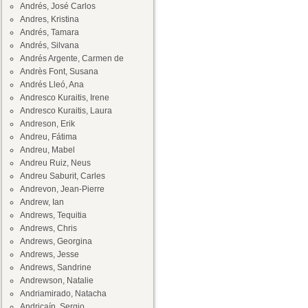
Andrés, José Carlos
Andres, Kristina
Andrés, Tamara
Andrés, Silvana
Andrés Argente, Carmen de
Andrès Font, Susana
Andrés Lleó, Ana
Andresco Kuraitis, Irene
Andresco Kuraitis, Laura
Andreson, Erik
Andreu, Fátima
Andreu, Mabel
Andreu Ruiz, Neus
Andreu Saburit, Carles
Andrevon, Jean-Pierre
Andrew, Ian
Andrews, Tequitia
Andrews, Chris
Andrews, Georgina
Andrews, Jesse
Andrews, Sandrine
Andrewson, Natalie
Andriamirado, Natacha
Andricaín, Sergio