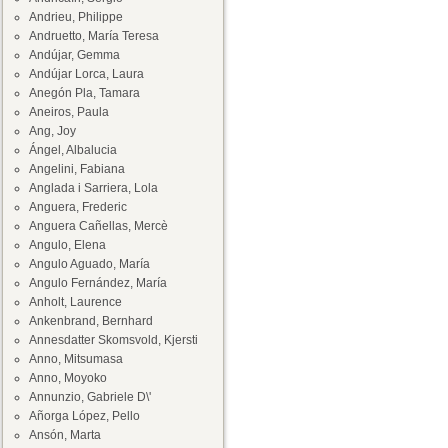
Andrieu, Philippe
Andruetto, María Teresa
Andújar, Gemma
Andújar Lorca, Laura
Anegón Pla, Tamara
Aneiros, Paula
Ang, Joy
Ángel, Albalucia
Angelini, Fabiana
Anglada i Sarriera, Lola
Anguera, Frederic
Anguera Cañellas, Mercè
Angulo, Elena
Angulo Aguado, María
Angulo Fernández, María
Anholt, Laurence
Ankenbrand, Bernhard
Annesdatter Skomsvold, Kjersti
Anno, Mitsumasa
Anno, Moyoko
Annunzio, Gabriele D\'
Añorga López, Pello
Ansón, Marta