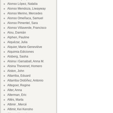
Alonso López, Natalia
Alonso Mendoza, Liwayway
Alonso Merino, Mercedes
Alonso Omeñaca, Samuel
Alonso Pimentel, Sara
Alonso Villaverde, Francisco
Alou, Damián
Alphen, Pauline
Alquézar, Julia
Alquier, Marie-Geneviève
Alquimia Ediciones
Alsberg, Sasha
Alsina i Garsaball, Anna M.
Alsina Thevenet, Homero
Alston, John
Altarriba, Eduard
Altarriba Ordóñez, Antonio
Altegoer, Regine
Alter, Anna
Alterman, Eric
Altés, Marta
Altimir , Mercé
Altimir, Kei Kensho