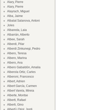
Alary, Pierre
Alary, Pierre
Alayrach, Miguel
Alba, Jaime
Albalat Salanova, Antoni
Joles
Albareda, Laia
Albarrán, Alberto
Albee, Sarah
Alberdi, Pilar
Alberdi Zinkunegi, Pedro
Albero, Teresa
Albero, Marina
Albero, Ana
Albero Gabaldón, Amalia
Alberola Ortiz, Carles
Alberoni, Francesco
Albert, Adrien
Albert García, Carmen
Albert Varela, Mireia
Alberte, Montse
Alberti, Rafael
Alberti, Gino
Albertí i Oriol, Jordi