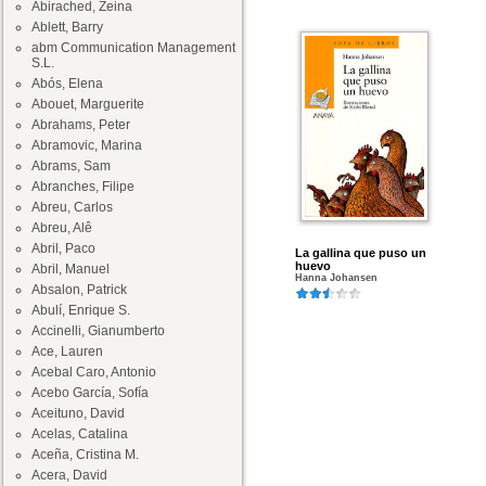
Abirached, Zeina
Ablett, Barry
abm Communication Management
S.L.
Abós, Elena
Abouet, Marguerite
Abrahams, Peter
Abramovic, Marina
Abrams, Sam
Abranches, Filipe
Abreu, Carlos
Abreu, Alê
Abril, Paco
La gallina que puso un
huevo
Abril, Manuel
Hanna Johansen
Absalon, Patrick
Abulí, Enrique S.
Accinelli, Gianumberto
Ace, Lauren
Acebal Caro, Antonio
Acebo García, Sofía
Aceituno, David
Acelas, Catalina
Aceña, Cristina M.
Acera, David