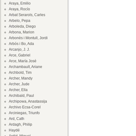
Araya, Emilio
Araya, Rocío
Arbat Serarols, Carles
Arbelo, Pepa
Arboleda, Diego
Arbona, Marion
Arbonès i Montull, Jordi
Arbós i Bo, Ada
Arcanjo, J. J.
Arce, Gabriel
Arce, María José
Archambault, Ariane
Archbold, Tim
Archer, Mandy
Archer, Jude
Archer, Ella
Archibald, Paul
Archipowa, Anastassija
Archivo Ecsa-Corel
Arciniegas, Triunfo
Ard, Cath
Ardagh, Philip
Haydé