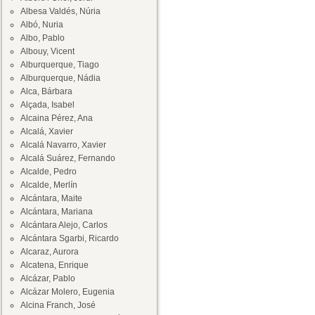
Albesa Valdés, Núria
Albó, Nuria
Albo, Pablo
Albouy, Vicent
Alburquerque, Tiago
Alburquerque, Nádia
Alca, Bárbara
Alçada, Isabel
Alcaina Pérez, Ana
Alcalá, Xavier
Alcalá Navarro, Xavier
Alcalá Suárez, Fernando
Alcalde, Pedro
Alcalde, Merlín
Alcántara, Maite
Alcántara, Mariana
Alcántara Alejo, Carlos
Alcántara Sgarbi, Ricardo
Alcaraz, Aurora
Alcatena, Enrique
Alcázar, Pablo
Alcázar Molero, Eugenia
Alcina Franch, José