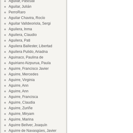
Aguilar, Pascual
Aguilar, Julián
PerroRaro
Aguilar Chavira, Rocío
Aguilar Valldeoriola, Sergi
Aguilera, Inma
Aguilera, Claudio
Aguilera, Pati
Aguilera Ballester, Libertad
Aguilera Pulido, Ariadna
Aguinaco, Paulina de
Aguiriano Aizpurua, Paula
Aguirre, Francisco Javier
Aguirre, Mercedes
Aguirre, Virginia
Aguirre, Ann
Aguirre, Ann
Aguirre, Francisca
Aguirre, Claudia
Aguirre, Zuriñe
Aguirre, Miryam
Aguirre, Marina
Aguirre Bellver, Joaquín
Aguirre de Navasgües, Javier