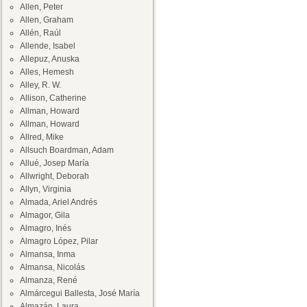
Allen, Peter
Allen, Graham
Allén, Raúl
Allende, Isabel
Allepuz, Anuska
Alles, Hemesh
Alley, R. W.
Allison, Catherine
Allman, Howard
Allman, Howard
Allred, Mike
Allsuch Boardman, Adam
Allué, Josep María
Allwright, Deborah
Allyn, Virginia
Almada, Ariel Andrés
Almagor, Gila
Almagro, Inés
Almagro López, Pilar
Almansa, Inma
Almansa, Nicolás
Almanza, René
Almárcegui Ballesta, José María
Almazán, Laura