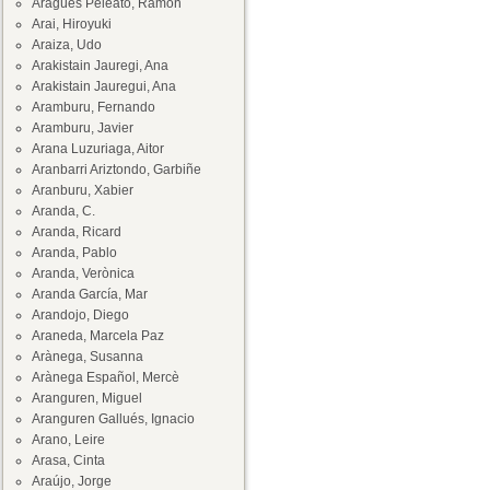
Aragüés Peleato, Ramón
Arai, Hiroyuki
Araiza, Udo
Arakistain Jauregi, Ana
Arakistain Jauregui, Ana
Aramburu, Fernando
Aramburu, Javier
Arana Luzuriaga, Aitor
Aranbarri Ariztondo, Garbiñe
Aranburu, Xabier
Aranda, C.
Aranda, Ricard
Aranda, Pablo
Aranda, Verònica
Aranda García, Mar
Arandojo, Diego
Araneda, Marcela Paz
Arànega, Susanna
Arànega Español, Mercè
Aranguren, Miguel
Aranguren Gallués, Ignacio
Arano, Leire
Arasa, Cinta
Araújo, Jorge