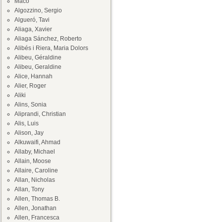
Maco
Algozzino, Sergio
Algueró, Tavi
Aliaga, Xavier
Aliaga Sánchez, Roberto
Alibés i Riera, Maria Dolors
Alibeu, Géraldine
Alibeu, Geraldine
Alice, Hannah
Alier, Roger
Aliki
Alins, Sonia
Aliprandi, Christian
Alis, Luis
Alison, Jay
Alkuwaifi, Ahmad
Allaby, Michael
Allain, Moose
Allaire, Caroline
Allan, Nicholas
Allan, Tony
Allen, Thomas B.
Allen, Jonathan
Allen, Francesca