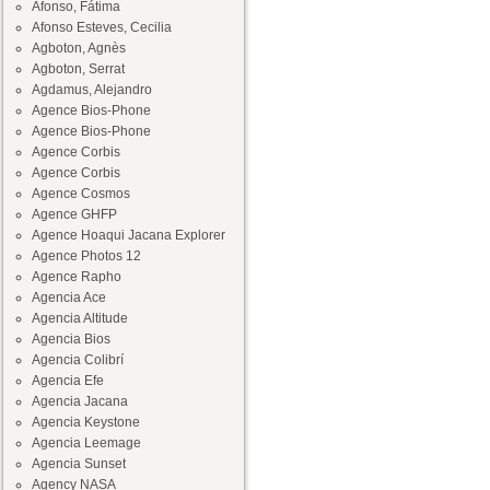
Afonso, Fátima
Afonso Esteves, Cecilia
Agboton, Agnès
Agboton, Serrat
Agdamus, Alejandro
Agence Bios-Phone
Agence Bios-Phone
Agence Corbis
Agence Corbis
Agence Cosmos
Agence GHFP
Agence Hoaqui Jacana Explorer
Agence Photos 12
Agence Rapho
Agencia Ace
Agencia Altitude
Agencia Bios
Agencia Colibrí
Agencia Efe
Agencia Jacana
Agencia Keystone
Agencia Leemage
Agencia Sunset
Agency NASA