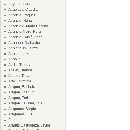
Aoyama, Gosho
Apablaza, Claudia
Aparicio, Raquel
Aparicio, Nuria
Aparicio A, María Cristina
Aparicio Alfaro, Nora
Aparicio Català, Anna
Appanah, Nathacha
Applebaum , Kirsty
Applegate, Katherine
Appollo
Aprile, Thierry
Apsley, Brenda
Aptekar, Devan
Aracil, Virginie
Aragno, Rachele
Aragón, Joaquín
Aragón, Emilio
Aragón Cavaller, Lola
Aragonés, Sergio
Aragonés, Luis
Elena
Araguz Castrodeza, Javier