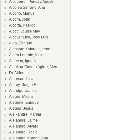
Alcoberro i Pericay, Agustí
Alcolea Serrano, Ana
Alcorlo, Manuel
Alcorn, John
Alcorta, Kasildo
Alcott, Louise May
Alcover Lillo, José Luis
Alda, Enrique
Aldasoro Katarain, Irene
Aldea Lorente, Víctor
Aldecoa, Ignacio
Aldekoa-Otalora Agirre, Alex
Dr. Alderete
Alderson, Lisa
Aldrey, Sergio F.
Aldridge, James
Alegre, Mireia
Alegrete, Enrique
Alegría, Jesús
Aleixandre, Marilar
Alejandre, Jaime
Alejandro, Álvaro
Alejandro, Rocío
Alejandro Moreno, Ana