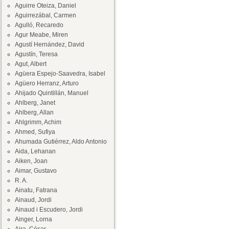
Aguirre Oteiza, Daniel
Aguirrezábal, Carmen
Agulló, Recaredo
Agur Meabe, Miren
Agustí Hernández, David
Agustín, Teresa
Agut, Albert
Agüera Espejo-Saavedra, Isabel
Agüero Herranz, Arturo
Ahijado Quintillán, Manuel
Ahlberg, Janet
Ahlberg, Allan
Ahlgrimm, Achim
Ahmed, Sufiya
Ahumada Gutiérrez, Aldo Antonio
Aida, Lehanan
Aiken, Joan
Aimar, Gustavo
R. A.
Ainatu, Fatrana
Ainaud, Jordi
Ainaud i Escudero, Jordi
Ainger, Lorna