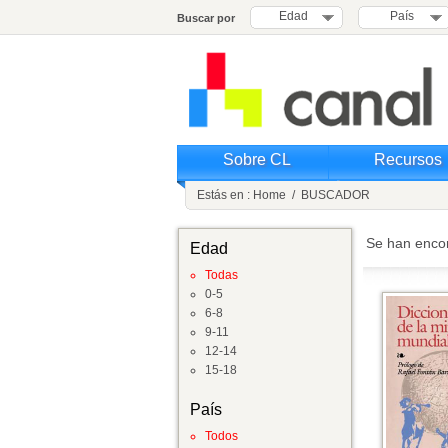
Edad
País
Buscar por
Sobre CL
Recursos
Estás en :
Home
/
BUSCADOR
Se han enco
Edad
Todas
0-5
6-8
9-11
12-14
15-18
País
Todos