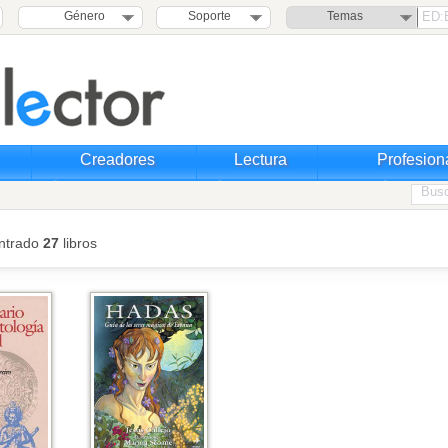
Género
Soporte
Temas
Creadores
Lectura
Profesion
ntrado
27
libros