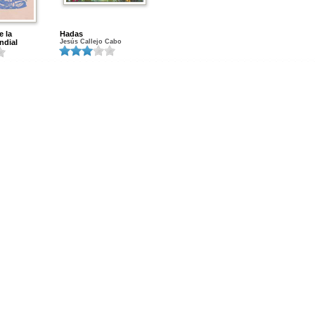
e la
Hadas
ndial
Jesús Callejo Cabo