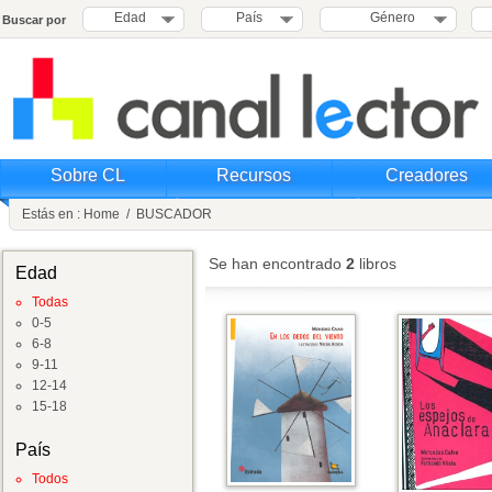
Edad
País
Género
Buscar por
Sobre CL
Recursos
Creadores
Estás en :
Home
/
BUSCADOR
Se han encontrado
2
libros
Edad
Todas
0-5
6-8
9-11
12-14
15-18
País
Todos